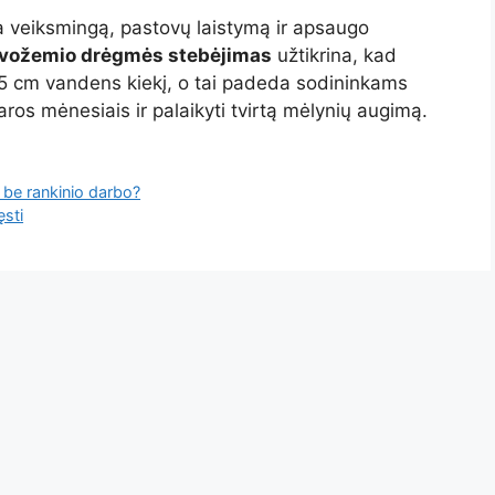
a veiksmingą, pastovų laistymą ir apsaugo
rvožemio drėgmės stebėjimas
užtikrina, kad
-5 cm vandens kiekį, o tai padeda sodininkams
aros mėnesiais ir palaikyti tvirtą mėlynių augimą.
ą be rankinio darbo?
ęsti