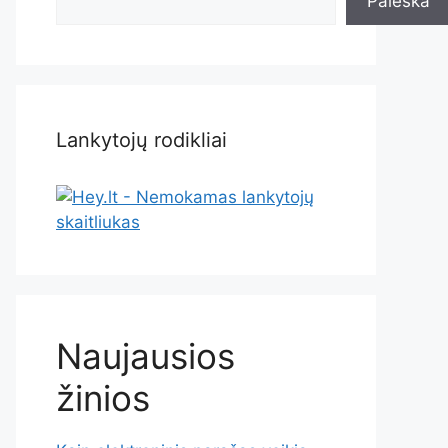
Paieška
Lankytojų rodikliai
Naujausios
žinios