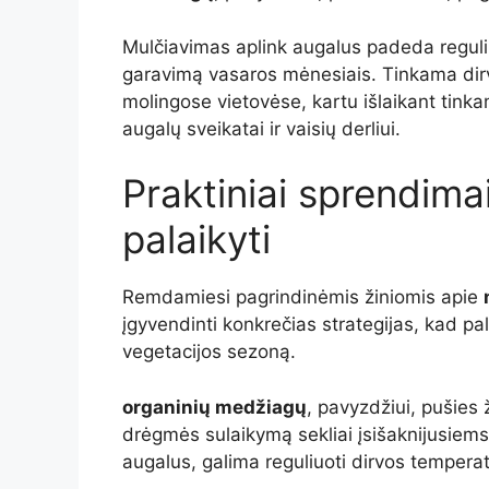
Mulčiavimas aplink augalus padeda reguli
garavimą vasaros mėnesiais. Tinkama dir
molingose vietovėse, kartu išlaikant tinka
augalų sveikatai ir vaisių derliui.
Praktiniai sprendima
palaikyti
Remdamiesi pagrindinėmis žiniomis apie
įgyvendinti konkrečias strategijas, kad pa
vegetacijos sezoną.
organinių medžiagų
, pavyzdžiui, pušies 
drėgmės sulaikymą sekliai įsišaknijusie
augalus, galima reguliuoti dirvos temperat