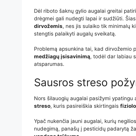
Dėl riboto šaknų gylio augalai greitai patir
drėgmei gali nudegti lapai ir sudžiūti. Š
dirvožemis
, nes jis sulaiko tik minimalų 
stengtis palaikyti augalų sveikatą.
Problemą apsunkina tai, kad dirvožemio pH,
medžiagų įsisavinimą
, todėl dar labiau
atsparumas.
Sausros streso požy
Nors šilauogių augalai pasižymi ypatingu 
streso
, kuris pasireiškia skirtingais
fiziol
Ypač nukenčia jauni augalai, kurių negilios
nudegimą, panašų į pesticidų padarytą žalą