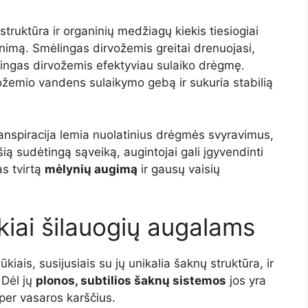
truktūra ir organinių medžiagų kiekis tiesiogiai
nimą. Smėlingas dirvožemis greitai drenuojasi,
olingas dirvožemis efektyviau sulaiko drėgmę.
žemio vandens sulaikymo gebą ir sukuria stabilią
ranspiracija lemia nuolatinius drėgmės svyravimus,
šią sudėtingą sąveiką, augintojai gali įgyvendinti
as tvirtą
mėlynių augimą
ir gausų vaisių
kiai šilauogių augalams
ūkiais, susijusiais su jų unikalia šaknų struktūra, ir
 Dėl jų
plonos, subtilios šaknų sistemos
jos yra
per vasaros karščius.