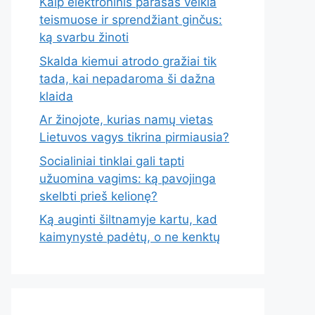
Kaip elektroninis parašas veikia
teismuose ir sprendžiant ginčus:
ką svarbu žinoti
Skalda kiemui atrodo gražiai tik
tada, kai nepadaroma ši dažna
klaida
Ar žinojote, kurias namų vietas
Lietuvos vagys tikrina pirmiausia?
Socialiniai tinklai gali tapti
užuomina vagims: ką pavojinga
skelbti prieš kelionę?
Ką auginti šiltnamyje kartu, kad
kaimynystė padėtų, o ne kenktų