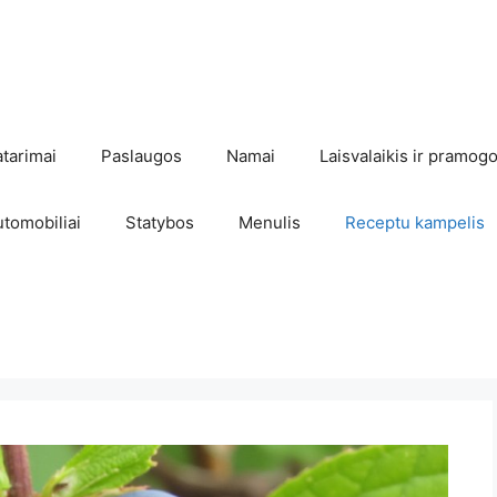
atarimai
Paslaugos
Namai
Laisvalaikis ir pramog
utomobiliai
Statybos
Menulis
Receptu kampelis