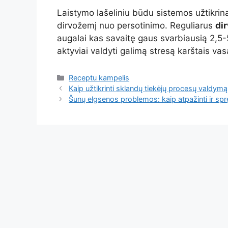
Laistymo lašeliniu būdu sistemos užtikrin
dirvožemį nuo persotinimo. Reguliarus
di
augalai kas savaitę gaus svarbiausią 2,5
aktyviai valdyti galimą stresą karštais vas
Kategorijos
Receptu kampelis
Kaip užtikrinti sklandų tiekėjų procesų valdym
Šunų elgsenos problemos: kaip atpažinti ir spr