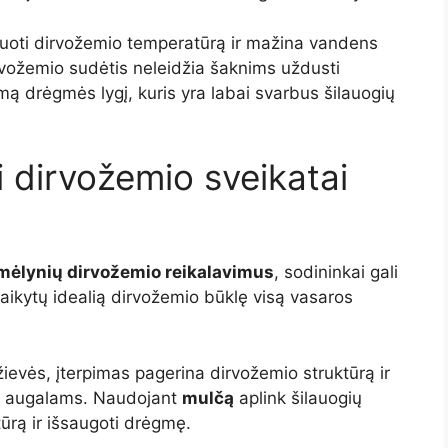
uoti dirvožemio temperatūrą ir mažina vandens
vožemio sudėtis neleidžia šaknims uždusti
mą drėgmės lygį, kuris yra labai svarbus šilauogių
i dirvožemio sveikatai
mėlynių dirvožemio reikalavimus
, sodininkai gali
laikytų idealią dirvožemio būklę visą vasaros
žievės, įterpimas pagerina dirvožemio struktūrą ir
ms augalams. Naudojant
mulčą
aplink šilauogių
ūrą ir išsaugoti drėgmę.