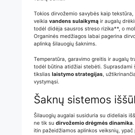
Tokios dirvožemio savybės kaip tekstūra, s
veikia
vandens sulaikymą
ir augalų drėki
todėl didėja sausros streso rizika**, o m
Organinės medžiagos labai pagerina dirvo
aplinką šilauogių šaknims.
Temperatūra, garavimo greitis ir augalų t
todėl būtina atidžiai stebėti. Suprasdami 
tikslias
laistymo strategijas
, užtikrinanči
vystymąsi.
Šaknų sistemos iššū
Šilauogių augalai susiduria su dideliais išš
ne tik su
dirvožemio drėgmės dinamika
.
itin pažeidžiamos aplinkos veiksnių, ypač 