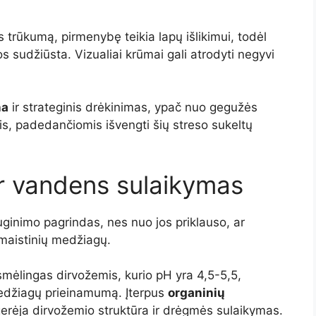
 trūkumą, pirmenybę teikia lapų išlikimui, todėl
os sudžiūsta. Vizualiai krūmai gali atrodyti negyvi
na
ir strateginis drėkinimas, ypač nuo gegužės
s, padedančiomis išvengti šių streso sukeltų
ir vandens sulaikymas
uginimo pagrindas, nes nuo jos priklauso, ar
 maistinių medžiagų.
mėlingas dirvožemis, kurio pH yra 4,5-5,5,
medžiagų prieinamumą. Įterpus
organinių
gerėja dirvožemio struktūra ir drėgmės sulaikymas.