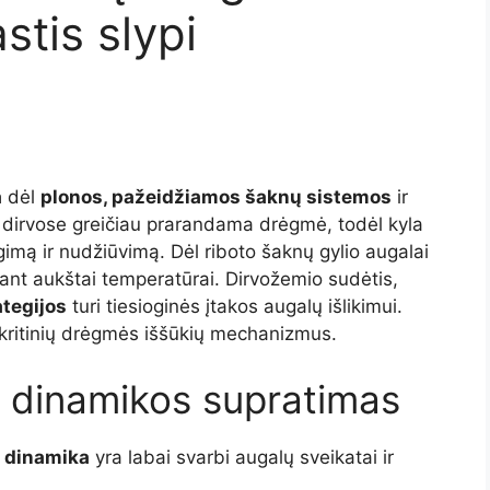
stis slypi
a
dėl
plonos, pažeidžiamos šaknų sistemos
ir
 dirvose greičiau prarandama drėgmė, todėl kyla
gimą ir nudžiūvimą. Dėl riboto šaknų gylio augalai
sant aukštai temperatūrai. Dirvožemio sudėtis,
ategijos
turi tiesioginės įtakos augalų išlikimui.
ų kritinių drėgmės iššūkių mechanizmus.
 dinamikos supratimas
 dinamika
yra labai svarbi augalų sveikatai ir