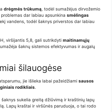
ia
drėgmės trūkumą
, todėl sumažėjus dirvožemio
ias problemas dar labiau apsunkina
smėlingas
kiekį vandens, todėl šaknys priverstos dar labiau
 viršijantis 5,8, gali sutrikdyti
maitinamųjų
 sumažėja šaknų sistemos efektyvumas ir augalų
miai šilauogėse
atsparumu, jie išlieka labai pažeidžiami
sausos
oginiais rodikliais
.
 šaknys sukelia greitą džiūvimą ir kraštinių lapų
. Lapų kraštai ir viršūnės paruduoja, o tai rodo