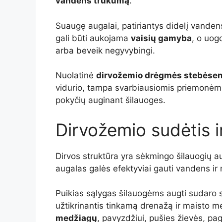
vandens trūkumą
.
Suaugę augalai, patiriantys didelį vandens
gali būti aukojama
vaisių gamyba
, o uog
arba beveik negyvybingi.
Nuolatinė
dirvožemio drėgmės stebėse
vidurio, tampa svarbiausiomis priemonėmi
pokyčių auginant šilauoges.
Dirvožemio sudėtis 
Dirvos struktūra yra sėkmingo šilauogių a
augalas galės efektyviai gauti vandens ir
Puikias sąlygas šilauogėms augti sudaro s
užtikrinantis tinkamą drenažą ir maisto 
medžiagų
, pavyzdžiui, pušies žievės, pa