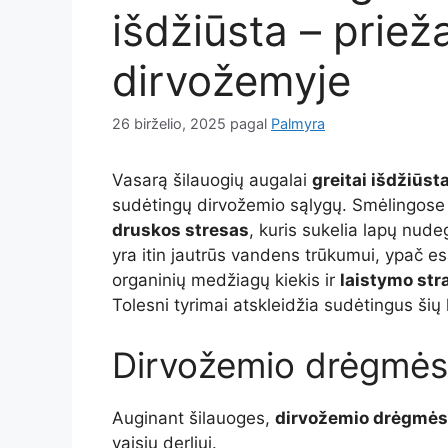
išdžiūsta – prieža
dirvožemyje
26 birželio, 2025
pagal
Palmyra
Vasarą šilauogių augalai
greitai išdžiūst
sudėtingų dirvožemio sąlygų. Smėlingose
druskos stresas
, kuris sukelia lapų nude
yra itin jautrūs vandens trūkumui, ypač e
organinių medžiagų kiekis ir
laistymo str
Tolesni tyrimai atskleidžia sudėtingus ši
Dirvožemio drėgmės
Auginant šilauoges,
dirvožemio drėgmės
vaisių derliui.