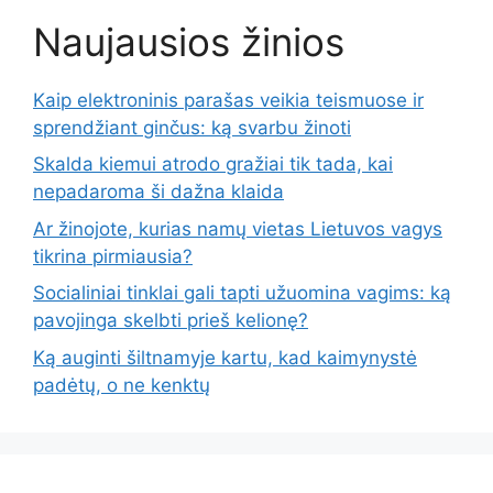
Naujausios žinios
Kaip elektroninis parašas veikia teismuose ir
sprendžiant ginčus: ką svarbu žinoti
Skalda kiemui atrodo gražiai tik tada, kai
nepadaroma ši dažna klaida
Ar žinojote, kurias namų vietas Lietuvos vagys
tikrina pirmiausia?
Socialiniai tinklai gali tapti užuomina vagims: ką
pavojinga skelbti prieš kelionę?
Ką auginti šiltnamyje kartu, kad kaimynystė
padėtų, o ne kenktų