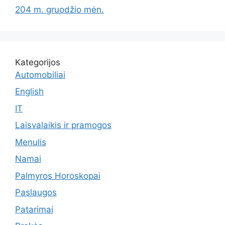
204 m. gruodžio mėn.
Kategorijos
Automobiliai
English
IT
Laisvalaikis ir pramogos
Menulis
Namai
Palmyros Horoskopai
Paslaugos
Patarimai