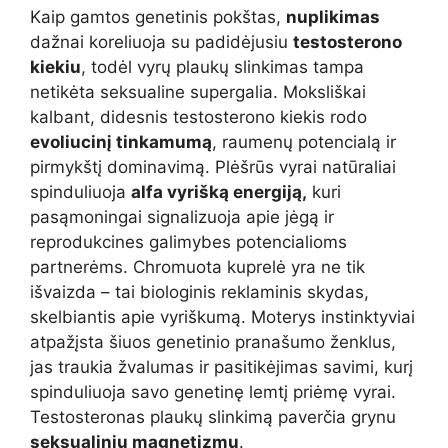
Kaip gamtos genetinis pokštas,
nuplikimas
dažnai koreliuoja su padidėjusiu
testosterono
kiekiu
, todėl vyrų plaukų slinkimas tampa
netikėta seksualine supergalia. Moksliškai
kalbant, didesnis testosterono kiekis rodo
evoliucinį tinkamumą
, raumenų potencialą ir
pirmykštį dominavimą. Plėšrūs vyrai natūraliai
spinduliuoja
alfa vyrišką energiją,
kuri
pasąmoningai signalizuoja apie jėgą ir
reprodukcines galimybes potencialioms
partnerėms. Chromuota kuprelė yra ne tik
išvaizda – tai biologinis reklaminis skydas,
skelbiantis apie vyriškumą. Moterys instinktyviai
atpažįsta šiuos genetinio pranašumo ženklus,
jas traukia žvalumas ir pasitikėjimas savimi, kurį
spinduliuoja savo genetinę lemtį priėmę vyrai.
Testosteronas plaukų slinkimą paverčia grynu
seksualiniu magnetizmu
.