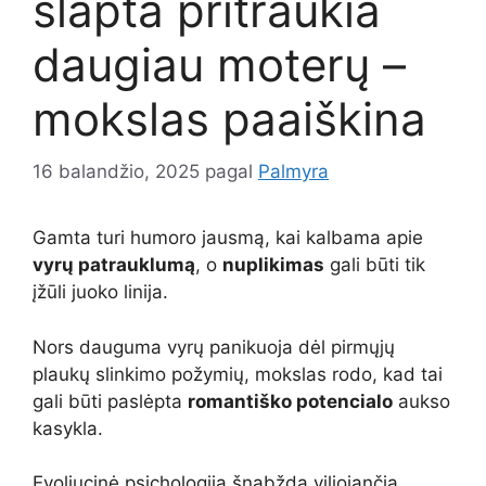
slapta pritraukia
daugiau moterų –
mokslas paaiškina
16 balandžio, 2025
pagal
Palmyra
Gamta turi humoro jausmą, kai kalbama apie
vyrų patrauklumą
, o
nuplikimas
gali būti tik
įžūli juoko linija.
Nors dauguma vyrų panikuoja dėl pirmųjų
plaukų slinkimo požymių, mokslas rodo, kad tai
gali būti paslėpta
romantiško potencialo
aukso
kasykla.
Evoliucinė psichologija šnabžda viliojančią