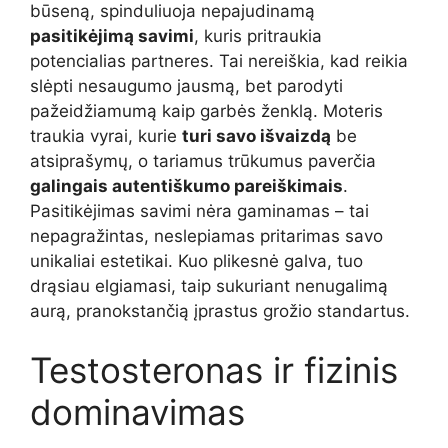
būseną, spinduliuoja nepajudinamą
pasitikėjimą savimi
, kuris pritraukia
potencialias partneres. Tai nereiškia, kad reikia
slėpti nesaugumo jausmą, bet parodyti
pažeidžiamumą kaip garbės ženklą. Moteris
traukia vyrai, kurie
turi savo išvaizdą
be
atsiprašymų, o tariamus trūkumus paverčia
galingais autentiškumo pareiškimais
.
Pasitikėjimas savimi nėra gaminamas – tai
nepagražintas, neslepiamas pritarimas savo
unikaliai estetikai. Kuo plikesnė galva, tuo
drąsiau elgiamasi, taip sukuriant nenugalimą
aurą, pranokstančią įprastus grožio standartus.
Testosteronas ir fizinis
dominavimas