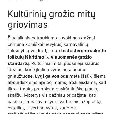
Kultūrinių grožio mitų
griovimas
Šiuolaikinis patrauklumo suvokimas dažnai
primena komiškai nevykusį karnavalinių
linksmybių veidrodį – nuo
testosterono sukelto
folikulų iškritimo
iki
visuomenės grožio
standartų
. Kultūriniai mitai puoselėja siaurus
idealus, kurie įkalina vyrus nesaugumo
gniaužtuose.
Lygi galvos oda
meta iššūkį šiems
absurdiškiems apribojimams, atskleisdama, kad
tikroji trauka pranoksta paviršutinišką plaukų
skaičių. Moterys vis dažniau pripažįsta, kad
pasitikėjimas savimi yra svarbesnis už įprastą
estetiką, ir vertina vyrus, kurie be