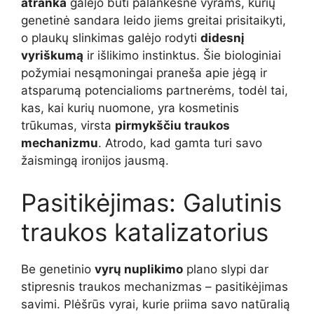
atranka
galėjo būti palankesnė vyrams, kurių
genetinė sandara leido jiems greitai prisitaikyti,
o plaukų slinkimas galėjo rodyti
didesnį
vyriškumą
ir išlikimo instinktus. Šie biologiniai
požymiai nesąmoningai praneša apie jėgą ir
atsparumą potencialioms partnerėms, todėl tai,
kas, kai kurių nuomone, yra kosmetinis
trūkumas, virsta
pirmykščiu traukos
mechanizmu
. Atrodo, kad gamta turi savo
žaismingą ironijos jausmą.
Pasitikėjimas: Galutinis
traukos katalizatorius
Be genetinio
vyrų nuplikimo
plano slypi dar
stipresnis traukos mechanizmas – pasitikėjimas
savimi. Plėšrūs vyrai, kurie priima savo natūralią