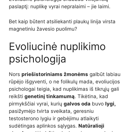
paslaptį: nuplikę vyrai nepralaimi – jie laimi.
Bet kaip būtent atsiliekanti plaukų linija virsta
magnetiniu žavesio puolimu?
Evoliucinė nuplikimo
psichologija
Nors
priešistoriniams žmonėms
galbūt labiau
rūpėjo išgyventi, o ne folikulų mada, evoliucijos
psichologai teigia, kad nuplikimas iš tikrųjų gali
reikšti
genetinį tinkamumą
. Tikėtina, kad
pirmykščiai vyrai, kurių
galvos oda
buvo
lygi,
pasižymėjo tvirta sveikata, geresniu
testosterono lygiu ir gebėjimu atlaikyti
sudėtingas aplinkos sąlygas.
Natūralioji