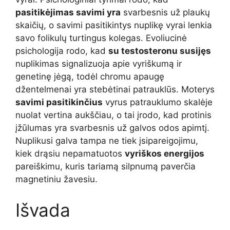
pasitikėjimas savimi yra
svarbesnis už plaukų
skaičių, o savimi pasitikintys nuplikę vyrai lenkia
savo folikulų turtingus kolegas. Evoliucinė
psichologija rodo, kad
su testosteronu susijęs
nuplikimas signalizuoja apie vyriškumą ir
genetinę jėgą, todėl chromu apaugę
džentelmenai yra stebėtinai patrauklūs. Moterys
savimi pasitikinčius
vyrus patrauklumo skalėje
nuolat vertina aukščiau, o tai įrodo, kad protinis
įžūlumas yra svarbesnis už galvos odos apimtį.
Nuplikusi galva tampa ne tiek įsipareigojimu,
kiek drąsiu nepamatuotos
vyriškos energijos
pareiškimu, kuris tariamą silpnumą paverčia
magnetiniu žavesiu.
Išvada