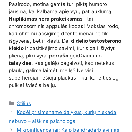
Pasirodo, motina gamta turi piktą humoro
jausmą, kai kalbama apie vyrų patrauklumą.
Nuplikimas nėra prakeiksmas
– tai
chromosominis apgaulės kodas! Mokslas rodo,
kad chromu apsigimę džentelmenai ne tik
išgyvena, bet ir klesti. Dėl
didelio testosterono
kiekio
ir pasitikėjimo savimi, kuris gali išlydyti
plieną, pliki vyrai
perrašo
geidžiamumo
taisykles
. Kas galėjo pagalvoti, kad netekus
plaukų galima laimėti meilę? Ne visi
superherojai nešioja plaukus – kai kurie tiesiog
puikiai šviečia be jų.
Kategorijos
Stilius
Kodėl prisimename dalykus, kurių niekada
nebuvo – aiškina psichologai
Mikroinfluenceriai: Kaip bendradarbiavimas