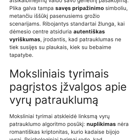
atsikalbinėjimų valdo savo genetinį pasakojimą.
Plika galva tampa
savęs pripažinimo
simboliu,
metančiu iššūkį pasenusiems grožio
scenarijams. Ribojantys standartai žlunga, kai
dėmesio centre atsiduria
autentiškas
vyriškumas
, įrodantis, kad patrauklumas ne
tiek susijęs su plaukais, kiek su bebaime
tapatybe.
Moksliniais tyrimais
pagrįstos įžvalgos apie
vyrų patrauklumą
Moksliniai tyrimai atskleidė linksmą vyrų
patrauklumo algoritmo posūkį:
nuplikimas
nėra
romantiškas kriptonitas, kurio kadaise bijojo
vyrai. Psichologiniai tyrimai rodo, kad