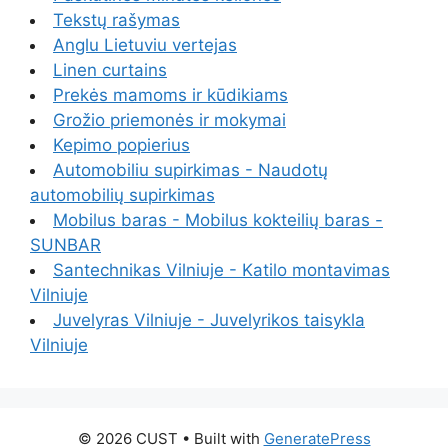
Tekstų rašymas
Anglu Lietuviu vertejas
Linen curtains
Prekės mamoms ir kūdikiams
Grožio priemonės ir mokymai
Kepimo popierius
Automobiliu supirkimas - Naudotų
automobilių supirkimas
Mobilus baras - Mobilus kokteilių baras -
SUNBAR
Santechnikas Vilniuje - Katilo montavimas
Vilniuje
Juvelyras Vilniuje - Juvelyrikos taisykla
Vilniuje
© 2026 CUST
• Built with
GeneratePress