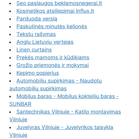
Seo paslaugos beklamosnegerai.lt
Kosmetikos atsiliepimai Influx.lt
Parduoda verslą
Paskutinės minutės kelionės
Tekstų rašymas
Anglu Lietuviu vertejas
Linen curtains
Prekės mamoms ir kūdikiams
Grožio priemonės ir mokymai
Kepimo popierius
Automobiliu supirkimas - Naudotų
automobilių supirkimas
Mobilus baras - Mobilus kokteilių baras -
SUNBAR
Santechnikas Vilniuje - Katilo montavimas
Vilniuje
Juvelyras Vilniuje - Juvelyrikos taisykla
Vilniuje