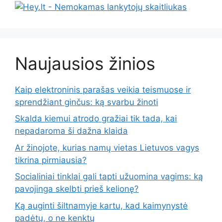
Naujausios žinios
Kaip elektroninis parašas veikia teismuose ir
sprendžiant ginčus: ką svarbu žinoti
Skalda kiemui atrodo gražiai tik tada, kai
nepadaroma ši dažna klaida
Ar žinojote, kurias namų vietas Lietuvos vagys
tikrina pirmiausia?
Socialiniai tinklai gali tapti užuomina vagims: ką
pavojinga skelbti prieš kelionę?
Ką auginti šiltnamyje kartu, kad kaimynystė
padėtų, o ne kenktų