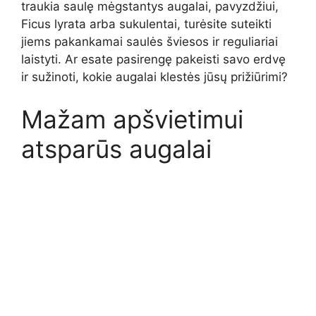
traukia saulę mėgstantys augalai, pavyzdžiui,
Ficus lyrata arba sukulentai, turėsite suteikti
jiems pakankamai saulės šviesos ir reguliariai
laistyti. Ar esate pasirengę pakeisti savo erdvę
ir sužinoti, kokie augalai klestės jūsų prižiūrimi?
Mažam apšvietimui
atsparūs augalai