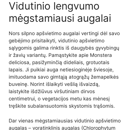
Vidutinio lengvumo
mėgstamiausi augalai
Nors silpno apšvietimo augalai vertingi dėl savo
gebėjimo prisitaikyti, vidutinio apšvietimo
sąlygomis galima rinktis iš daugybės gyvybingų
ir žavių variantų. Pamąstykite apie Monstera
deliciosa, pasižyminčią dideliais, grotuotais
lapais. Ji puikiai auga netiesioginėje šviesoje,
imituodama savo gimtąją atogrąžų žemapelkės
buveinę. Norint išlaikyti vešlią išvaizdą,
laistykite išdžiūvus viršutiniam dirvos
centimetrui, o vegetacijos metu kas mėnesį
tręškite subalansuotomis skystomis trąšomis.
Dar vienas mėgstamiausias vidutinio apšvietimo
augalas – voratinklinis augalas (Chlorophytum