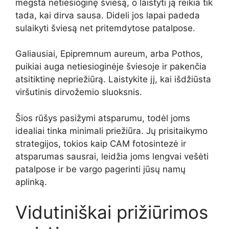
mėgsta netiesioginę šviesą, o laistyti ją reikia tik
tada, kai dirva sausa. Dideli jos lapai padeda
sulaikyti šviesą net pritemdytose patalpose.
Galiausiai, Epipremnum aureum, arba Pothos,
puikiai auga netiesioginėje šviesoje ir pakenčia
atsitiktinę nepriežiūrą. Laistykite jį, kai išdžiūsta
viršutinis dirvožemio sluoksnis.
Šios rūšys pasižymi atsparumu, todėl joms
idealiai tinka minimali priežiūra. Jų prisitaikymo
strategijos, tokios kaip CAM fotosintezė ir
atsparumas sausrai, leidžia joms lengvai vešėti
patalpose ir be vargo pagerinti jūsų namų
aplinką.
Vidutiniškai prižiūrimos