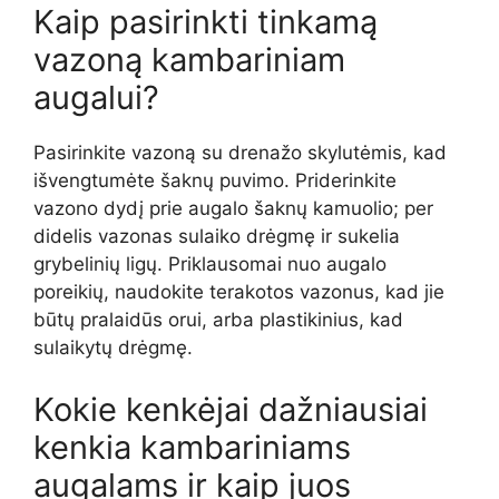
Kaip pasirinkti tinkamą
vazoną kambariniam
augalui?
Pasirinkite vazoną su drenažo skylutėmis, kad
išvengtumėte šaknų puvimo. Priderinkite
vazono dydį prie augalo šaknų kamuolio; per
didelis vazonas sulaiko drėgmę ir sukelia
grybelinių ligų. Priklausomai nuo augalo
poreikių, naudokite terakotos vazonus, kad jie
būtų pralaidūs orui, arba plastikinius, kad
sulaikytų drėgmę.
Kokie kenkėjai dažniausiai
kenkia kambariniams
augalams ir kaip juos