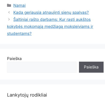
Kategorijos
Namai
Kada geriausia atnaujinti sienų spalvas?
Šaltiniai rašto darbams: Kur rasti aukštos
kokybės mokomąją medžiagą moksleiviams ir
studentams?
Paieška
Paieška
Lankytojų rodikliai