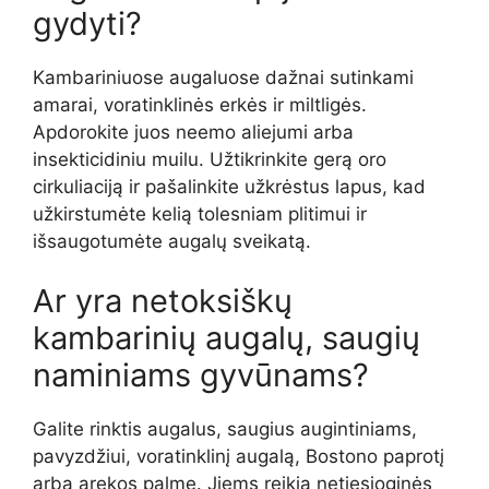
gydyti?
Kambariniuose augaluose dažnai sutinkami
amarai, voratinklinės erkės ir miltligės.
Apdorokite juos neemo aliejumi arba
insekticidiniu muilu. Užtikrinkite gerą oro
cirkuliaciją ir pašalinkite užkrėstus lapus, kad
užkirstumėte kelią tolesniam plitimui ir
išsaugotumėte augalų sveikatą.
Ar yra netoksiškų
kambarinių augalų, saugių
naminiams gyvūnams?
Galite rinktis augalus, saugius augintiniams,
pavyzdžiui, voratinklinį augalą, Bostono paprotį
arba arekos palmę. Jiems reikia netiesioginės