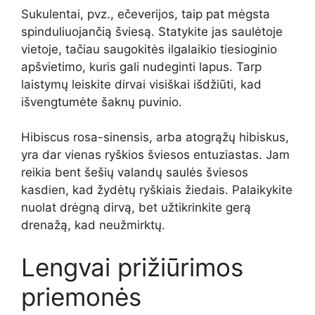
Sukulentai, pvz., ečeverijos, taip pat mėgsta
spinduliuojančią šviesą. Statykite jas saulėtoje
vietoje, tačiau saugokitės ilgalaikio tiesioginio
apšvietimo, kuris gali nudeginti lapus. Tarp
laistymų leiskite dirvai visiškai išdžiūti, kad
išvengtumėte šaknų puvinio.
Hibiscus rosa-sinensis, arba atogrąžų hibiskus,
yra dar vienas ryškios šviesos entuziastas. Jam
reikia bent šešių valandų saulės šviesos
kasdien, kad žydėtų ryškiais žiedais. Palaikykite
nuolat drėgną dirvą, bet užtikrinkite gerą
drenažą, kad neužmirktų.
Lengvai prižiūrimos
priemonės