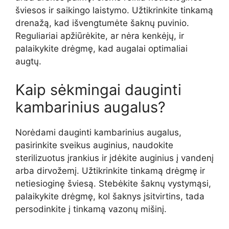
šviesos ir saikingo laistymo. Užtikrinkite tinkamą
drenažą, kad išvengtumėte šaknų puvinio.
Reguliariai apžiūrėkite, ar nėra kenkėjų, ir
palaikykite drėgmę, kad augalai optimaliai
augtų.
Kaip sėkmingai dauginti
kambarinius augalus?
Norėdami dauginti kambarinius augalus,
pasirinkite sveikus auginius, naudokite
sterilizuotus įrankius ir įdėkite auginius į vandenį
arba dirvožemį. Užtikrinkite tinkamą drėgmę ir
netiesioginę šviesą. Stebėkite šaknų vystymąsi,
palaikykite drėgmę, kol šaknys įsitvirtins, tada
persodinkite į tinkamą vazonų mišinį.