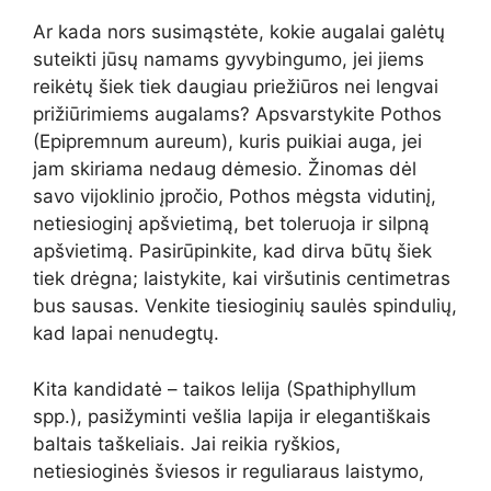
Ar kada nors susimąstėte, kokie augalai galėtų
suteikti jūsų namams gyvybingumo, jei jiems
reikėtų šiek tiek daugiau priežiūros nei lengvai
prižiūrimiems augalams? Apsvarstykite Pothos
(Epipremnum aureum), kuris puikiai auga, jei
jam skiriama nedaug dėmesio. Žinomas dėl
savo vijoklinio įpročio, Pothos mėgsta vidutinį,
netiesioginį apšvietimą, bet toleruoja ir silpną
apšvietimą. Pasirūpinkite, kad dirva būtų šiek
tiek drėgna; laistykite, kai viršutinis centimetras
bus sausas. Venkite tiesioginių saulės spindulių,
kad lapai nenudegtų.
Kita kandidatė – taikos lelija (Spathiphyllum
spp.), pasižyminti vešlia lapija ir elegantiškais
baltais taškeliais. Jai reikia ryškios,
netiesioginės šviesos ir reguliaraus laistymo,