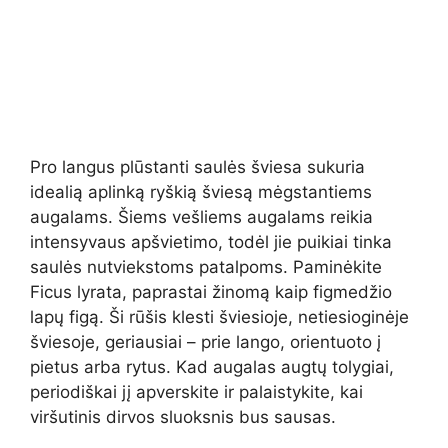
Pro langus plūstanti saulės šviesa sukuria
idealią aplinką ryškią šviesą mėgstantiems
augalams. Šiems vešliems augalams reikia
intensyvaus apšvietimo, todėl jie puikiai tinka
saulės nutviekstoms patalpoms. Paminėkite
Ficus lyrata, paprastai žinomą kaip figmedžio
lapų figą. Ši rūšis klesti šviesioje, netiesioginėje
šviesoje, geriausiai – prie lango, orientuoto į
pietus arba rytus. Kad augalas augtų tolygiai,
periodiškai jį apverskite ir palaistykite, kai
viršutinis dirvos sluoksnis bus sausas.