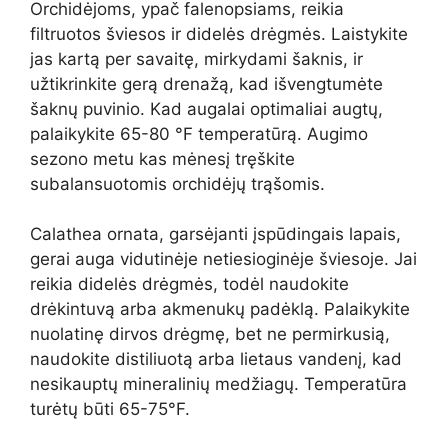
Orchidėjoms, ypač falenopsiams, reikia
filtruotos šviesos ir didelės drėgmės. Laistykite
jas kartą per savaitę, mirkydami šaknis, ir
užtikrinkite gerą drenažą, kad išvengtumėte
šaknų puvinio. Kad augalai optimaliai augtų,
palaikykite 65-80 °F temperatūrą. Augimo
sezono metu kas mėnesį tręškite
subalansuotomis orchidėjų trąšomis.
Calathea ornata, garsėjanti įspūdingais lapais,
gerai auga vidutinėje netiesioginėje šviesoje. Jai
reikia didelės drėgmės, todėl naudokite
drėkintuvą arba akmenukų padėklą. Palaikykite
nuolatinę dirvos drėgmę, bet ne permirkusią,
naudokite distiliuotą arba lietaus vandenį, kad
nesikauptų mineralinių medžiagų. Temperatūra
turėtų būti 65-75°F.