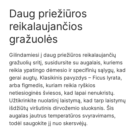
Daug priežiūros
reikalaujančios
gražuolės
Gilindamiesi į daug priežiūros reikalaujančių
gražuolių sritį, susidursite su augalais, kuriems
reikia ypatingo dėmesio ir specifinių sąlygų, kad
gerai augtų. Klasikinis pavyzdys – Ficus lyrata,
arba figmedis, kuriam reikia ryškios
netiesioginės šviesos, kad lapai nenukristų.
Užtikrinkite nuolatinį laistymą, kad tarp laistymų
išdžiūtų viršutinis dirvožemio sluoksnis. Šis
augalas jautrus temperatūros svyravimams,
todėl saugokite jį nuo skersvėjų.