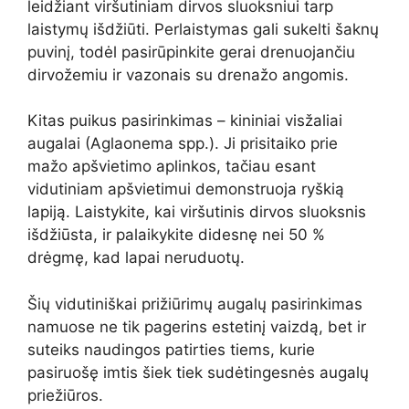
leidžiant viršutiniam dirvos sluoksniui tarp
laistymų išdžiūti. Perlaistymas gali sukelti šaknų
puvinį, todėl pasirūpinkite gerai drenuojančiu
dirvožemiu ir vazonais su drenažo angomis.
Kitas puikus pasirinkimas – kininiai visžaliai
augalai (Aglaonema spp.). Ji prisitaiko prie
mažo apšvietimo aplinkos, tačiau esant
vidutiniam apšvietimui demonstruoja ryškią
lapiją. Laistykite, kai viršutinis dirvos sluoksnis
išdžiūsta, ir palaikykite didesnę nei 50 %
drėgmę, kad lapai neruduotų.
Šių vidutiniškai prižiūrimų augalų pasirinkimas
namuose ne tik pagerins estetinį vaizdą, bet ir
suteiks naudingos patirties tiems, kurie
pasiruošę imtis šiek tiek sudėtingesnės augalų
priežiūros.