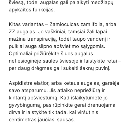
šviesą, todėl augalas gali palaikyti medžiagų
apykaitos funkcijas.
Kitas variantas – Zamioculcas zamiifolia, arba
ZZ augalas. Jo vaškiniai, tamsiai žali lapai
mažina transpiraciją, todėl taupo vandenį ir
puikiai auga silpno apšvietimo sąlygomis.
Optimaliai prižiūrėkite šiuos augalus
netiesioginėje saulės šviesoje ir laistykite retai –
per daug drėgmės gali sukelti šaknų puvinį.
Aspidistra elatior, arba ketaus augalas, garsėja
savo atsparumu. Jis atlaiko nepriežiūrą ir
kintantį apšviestumą. Kad išlaikytumėte jo
gyvybingumą, pasirūpinkite gerai drenuojama
dirva ir laistykite tik tada, kai viršutinis
centimetras jaučiasi sausas.