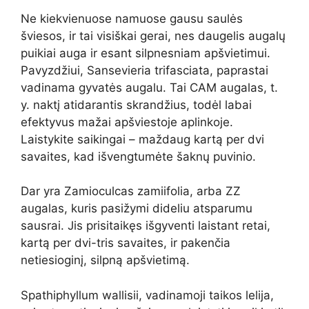
Ne kiekvienuose namuose gausu saulės
šviesos, ir tai visiškai gerai, nes daugelis augalų
puikiai auga ir esant silpnesniam apšvietimui.
Pavyzdžiui, Sansevieria trifasciata, paprastai
vadinama gyvatės augalu. Tai CAM augalas, t.
y. naktį atidarantis skrandžius, todėl labai
efektyvus mažai apšviestoje aplinkoje.
Laistykite saikingai – maždaug kartą per dvi
savaites, kad išvengtumėte šaknų puvinio.
Dar yra Zamioculcas zamiifolia, arba ZZ
augalas, kuris pasižymi dideliu atsparumu
sausrai. Jis prisitaikęs išgyventi laistant retai,
kartą per dvi-tris savaites, ir pakenčia
netiesioginį, silpną apšvietimą.
Spathiphyllum wallisii, vadinamoji taikos lelija,