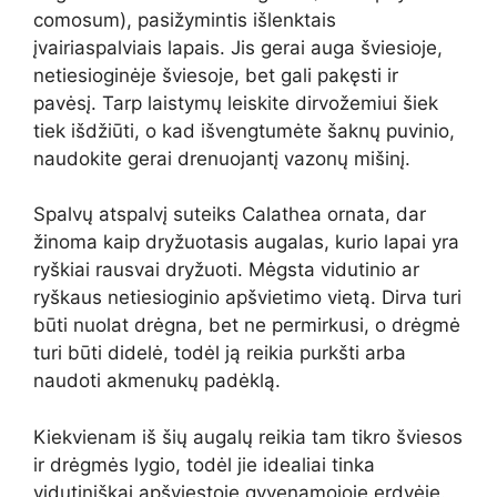
comosum), pasižymintis išlenktais
įvairiaspalviais lapais. Jis gerai auga šviesioje,
netiesioginėje šviesoje, bet gali pakęsti ir
pavėsį. Tarp laistymų leiskite dirvožemiui šiek
tiek išdžiūti, o kad išvengtumėte šaknų puvinio,
naudokite gerai drenuojantį vazonų mišinį.
Spalvų atspalvį suteiks Calathea ornata, dar
žinoma kaip dryžuotasis augalas, kurio lapai yra
ryškiai rausvai dryžuoti. Mėgsta vidutinio ar
ryškaus netiesioginio apšvietimo vietą. Dirva turi
būti nuolat drėgna, bet ne permirkusi, o drėgmė
turi būti didelė, todėl ją reikia purkšti arba
naudoti akmenukų padėklą.
Kiekvienam iš šių augalų reikia tam tikro šviesos
ir drėgmės lygio, todėl jie idealiai tinka
vidutiniškai apšviestoje gyvenamojoje erdvėje.