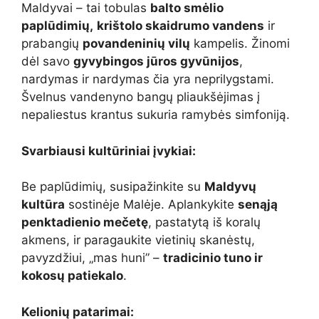
Maldyvai – tai tobulas
balto smėlio
paplūdimių,
krištolo skaidrumo vandens
ir
prabangių
povandeninių vilų
kampelis. Žinomi
dėl savo
gyvybingos jūros gyvūnijos
,
nardymas ir nardymas čia yra neprilygstami.
Švelnus vandenyno bangų pliaukšėjimas į
nepaliestus krantus sukuria ramybės simfoniją.
Svarbiausi kultūriniai įvykiai:
Be paplūdimių, susipažinkite su
Maldyvų
kultūra
sostinėje Malėje. Aplankykite
senąją
penktadienio mečetę
, pastatytą iš koralų
akmens, ir paragaukite vietinių skanėstų,
pavyzdžiui, „mas huni” –
tradicinio tuno ir
kokosų patiekalo
.
Kelionių patarimai: