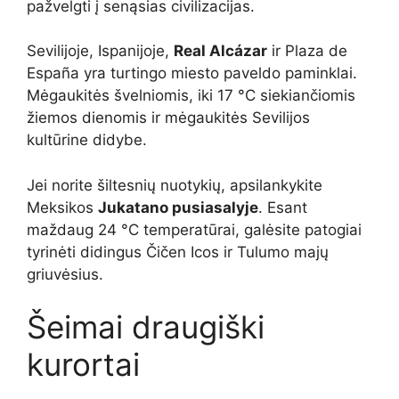
pažvelgti į senąsias civilizacijas.
Sevilijoje, Ispanijoje,
Real Alcázar
ir Plaza de
España yra turtingo miesto paveldo paminklai.
Mėgaukitės švelniomis, iki 17 °C siekiančiomis
žiemos dienomis ir mėgaukitės Sevilijos
kultūrine didybe.
Jei norite šiltesnių nuotykių, apsilankykite
Meksikos
Jukatano pusiasalyje
. Esant
maždaug 24 °C temperatūrai, galėsite patogiai
tyrinėti didingus Čičen Icos ir Tulumo majų
griuvėsius.
Šeimai draugiški
kurortai