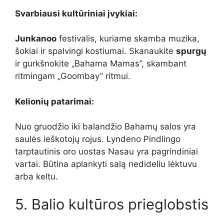
Svarbiausi kultūriniai įvykiai:
Junkanoo
festivalis, kuriame skamba muzika,
šokiai ir spalvingi kostiumai. Skanaukite
spurgų
ir gurkšnokite „Bahama Mamas”, skambant
ritmingam „Goombay” ritmui.
Kelionių patarimai:
Nuo gruodžio iki balandžio Bahamų salos yra
saulės ieškotojų rojus. Lyndeno Pindlingo
tarptautinis oro uostas Nasau yra pagrindiniai
vartai. Būtina aplankyti salą nedideliu lėktuvu
arba keltu.
5. Balio kultūros prieglobstis