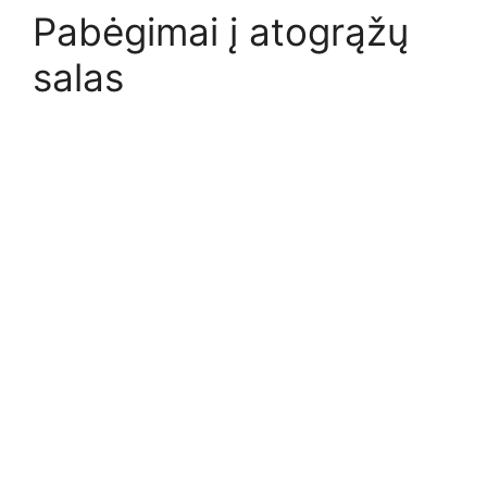
Pabėgimai į atogrąžų
salas