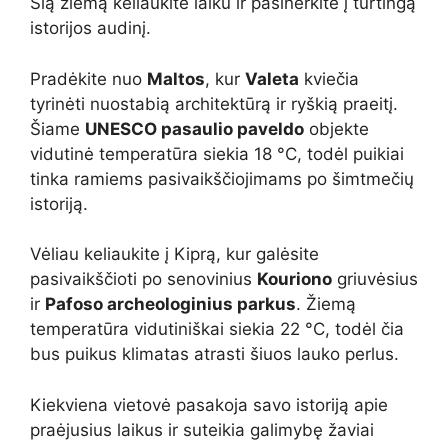
Šią žiemą keliaukite laiku ir pasinerkite į turtingą
istorijos audinį.
Pradėkite nuo
Maltos
, kur
Valeta
kviečia
tyrinėti nuostabią architektūrą ir ryškią praeitį.
Šiame
UNESCO pasaulio paveldo
objekte
vidutinė temperatūra siekia 18 °C, todėl puikiai
tinka ramiems pasivaikščiojimams po šimtmečių
istoriją.
Vėliau keliaukite į Kiprą, kur galėsite
pasivaikščioti po senovinius
Kouriono
griuvėsius
ir
Pafoso archeologinius parkus
. Žiemą
temperatūra vidutiniškai siekia 22 °C, todėl čia
bus puikus klimatas atrasti šiuos lauko perlus.
Kiekviena vietovė pasakoja savo istoriją apie
praėjusius laikus ir suteikia galimybę žaviai