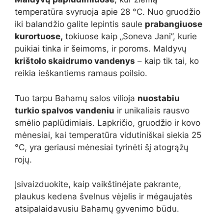
temperatūra svyruoja apie 28 °C. Nuo gruodžio
iki balandžio galite lepintis saule
prabangiuose
kurortuose,
tokiuose kaip „Soneva Jani”, kurie
puikiai tinka ir šeimoms, ir poroms. Maldyvų
krištolo skaidrumo vandenys
– kaip tik tai, ko
reikia ieškantiems ramaus poilsio.
Tuo tarpu Bahamų salos vilioja
nuostabiu
turkio spalvos vandeniu
ir unikaliais rausvo
smėlio paplūdimiais. Lapkričio, gruodžio ir kovo
mėnesiai, kai temperatūra vidutiniškai siekia 25
°C, yra geriausi mėnesiai tyrinėti šį atogrąžų
rojų.
Įsivaizduokite, kaip vaikštinėjate pakrante,
plaukus kedena švelnus vėjelis ir mėgaujatės
atsipalaidavusiu Bahamų gyvenimo būdu.