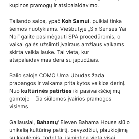
kupinos pramogų ir atsipalaidavimo.
Tailando salos, ypač
Koh Samui
, puikiai tinka
šeimos nuotykiams. Viešbutyje „Six Senses Yai
Noi” galite pasimėgauti SPA procedūromis, o
vaikai galės užsiimti įvairaus amžiaus vaikams
skirta veikla lauke. Tai vieta, kur
atsipalaidavimas dera su įspūdžiais.
Balio saloje COMO Uma Ubudas žada
prabangos ir vaikams pritaikytos veiklos derinį.
Nuo
kultūrinės patirties
iki pasivaikščiojimų
gamtoje – čia siūlomos įvairios pramogos
visiems.
Galiausiai,
Bahamų
‘ Eleven Bahama House siūlo
unikalią kultūrinę patirtį, pavyzdžiui, plaukiojimą
su kiaulėmis, todėl tai įsimintina vieta visai