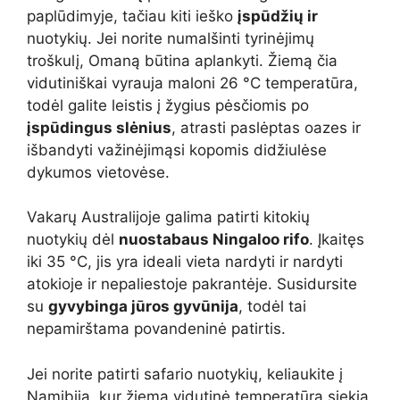
paplūdimyje, tačiau kiti ieško
įspūdžių ir
nuotykių. Jei norite numalšinti tyrinėjimų
troškulį, Omaną būtina aplankyti. Žiemą čia
vidutiniškai vyrauja maloni 26 °C temperatūra,
todėl galite leistis į žygius pėsčiomis po
įspūdingus slėnius
, atrasti paslėptas oazes ir
išbandyti važinėjimąsi kopomis didžiulėse
dykumos vietovėse.
Vakarų Australijoje galima patirti kitokių
nuotykių dėl
nuostabaus Ningaloo rifo
. Įkaitęs
iki 35 °C, jis yra ideali vieta nardyti ir nardyti
atokioje ir nepaliestoje pakrantėje. Susidursite
su
gyvybinga jūros gyvūnija
, todėl tai
nepamirštama povandeninė patirtis.
Jei norite patirti safario nuotykių, keliaukite į
Namibiją, kur žiemą vidutinė temperatūra siekia