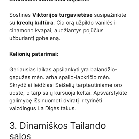
Sostinės
Viktorijos turgavietėse
susipažinkite
su
kreolų kultūra
. Čia orą užpildo vanilės ir
cinamono kvapai, audžiantys pojūčius
užburiantį gobeleną.
Kelionių patarimai:
Geriausias laikas apsilankyti yra balandžio-
gegužės mėn. arba spalio-lapkričio mėn.
Skrydžiai leidžiasi Seišelių tarptautiniame oro
uoste, o tarp salų kursuoja keltai. Apsvarstykite
galimybę išsinuomoti dviratį ir tyrinėti
vaizdingus La Digės takus.
3. Dinamiškos Tailando
salos