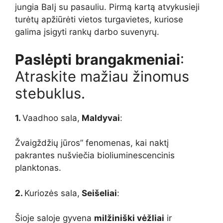
jungia Balį su pasauliu. Pirmą kartą atvykusieji
turėtų apžiūrėti vietos turgavietes, kuriose
galima įsigyti rankų darbo suvenyrų.
Paslėpti brangakmeniai
:
Atraskite mažiau žinomus
stebuklus.
1.
Vaadhoo sala,
Maldyvai
:
Žvaigždžių jūros” fenomenas, kai naktį
pakrantes nušviečia bioliuminescencinis
planktonas.
2.
Kuriozės sala,
Seišeliai
:
Šioje saloje gyvena
milžiniški vėžliai
ir