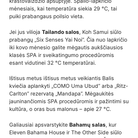
kraštovaizdžio apsuptyje. Spalio-lapkričio
mėnesiais, kai temperatūra siekia 29 °C, tai
puiki prabangaus poilsio vieta.
Jei jus vilioja
Tailando salos
, Koh Samui siūlo
prabangų „Six Senses Yai Noi”. Čia nuo lapkričio
iki kovo mėnesio galite mėgautis aukščiausios
klasės SPA ir sveikatingumo procedūromis
esant vidutinei 32 °C temperatūrai.
Ištisus metus ištisus metus veikiantis Balis
kviečia aplankyti „COMO Uma Ubud” arba „Ritz-
Carlton” rezervatą „Mandapa”. Mėgaukitės
jauninančiomis SPA procedūromis ir pažintimi su
kultūra, o oras bus malonus – apie 27 °C.
Galiausiai apsvarstykite
Bahamų salas
, kur
Eleven Bahama House ir The Other Side siūlo