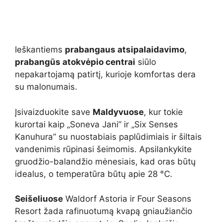
Ieškantiems
prabangaus atsipalaidavimo
,
prabangūs atokvėpio centrai
siūlo
nepakartojamą patirtį, kurioje komfortas dera
su malonumais.
Įsivaizduokite save
Maldyvuose
, kur tokie
kurortai kaip „Soneva Jani” ir „Six Senses
Kanuhura” su nuostabiais paplūdimiais ir šiltais
vandenimis rūpinasi šeimomis. Apsilankykite
gruodžio-balandžio mėnesiais, kad oras būtų
idealus, o temperatūra būtų apie 28 °C.
Seišeliuose
Waldorf Astoria ir Four Seasons
Resort žada rafinuotumą kvapą gniaužiančio