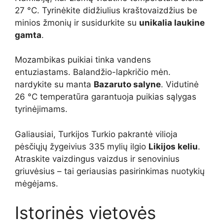
27 °C. Tyrinėkite didžiulius kraštovaizdžius be
minios žmonių ir susidurkite su
unikalia laukine
gamta
.
Mozambikas puikiai tinka vandens
entuziastams. Balandžio-lapkričio mėn.
nardykite su manta
Bazaruto salyne
. Vidutinė
26 °C temperatūra garantuoja puikias sąlygas
tyrinėjimams.
Galiausiai, Turkijos Turkio pakrantė vilioja
pėsčiųjų žygeivius 335 mylių ilgio
Likijos keliu
.
Atraskite vaizdingus vaizdus ir senovinius
griuvėsius – tai geriausias pasirinkimas nuotykių
mėgėjams.
Istorinės vietovės