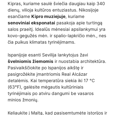
Kipras, kuriame saulė šviečia daugiau kaip 340
dienų, vilioja kultūros entuziastus. Nikosijoje
esančiame
Kipro muziejuje
, kuriame
senoviniai eksponatai
pasakoja apie turtingą
salos praeitį. Idealūs mėnesiai apsilankymui yra
kovo-gegužės mėn. ir spalio-lapkričio mėn., nes
čia puikus klimatas tyrinėjimams.
Ispanijoje esanti Sevilija lankytojus žavi
švelniomis žiemomis
ir nuostabia architektūra.
Pasivaikščiokite po Ispanijos aikštę ir
pasigrožėkite įmantriomis Real Alcázar
detalėmis. Kai temperatūra siekia iki 17 °C
(63°F), galėsite mėgautis kultūriniais
tyrinėjimais po atviru dangumi be vasaros
minios žmonių.
Keliaukite į Maltą, kad pasisemtumėte istorijos ir