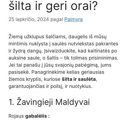
šilta ir geri orai?
25 lapkričio, 2024
pagal
Palmyra
Žiemą užklupus šalčiams, daugelis iš mūsų
mintimis nuklysta į saulės nutviekstas pakrantes
ir žydrą dangų. Įsivaizduokite, kad kaitinatės po
auksine saule, o šaltis – tik tolimas prisiminimas.
Jei tai panašu į jūsų svajonių pabėgimą, jums
pasisekė. Panagrinėkime kelias geriausias
žiemos kryptis, kuriose
šilta ir saulėta
,
garantuojančias ir poilsį, ir nuotykius.
1. Žavingieji Maldyvai
Rojaus
gabalėlis
: