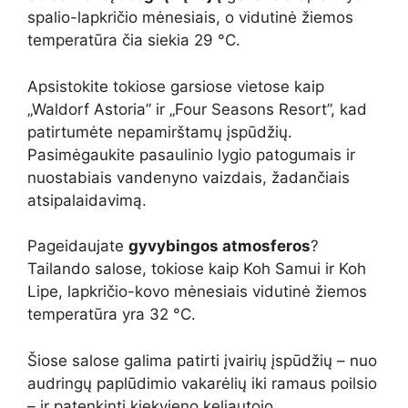
spalio-lapkričio mėnesiais, o vidutinė žiemos
temperatūra čia siekia 29 °C.
Apsistokite tokiose garsiose vietose kaip
„Waldorf Astoria” ir „Four Seasons Resort”, kad
patirtumėte nepamirštamų įspūdžių.
Pasimėgaukite pasaulinio lygio patogumais ir
nuostabiais vandenyno vaizdais, žadančiais
atsipalaidavimą.
Pageidaujate
gyvybingos atmosferos
?
Tailando salose, tokiose kaip Koh Samui ir Koh
Lipe, lapkričio-kovo mėnesiais vidutinė žiemos
temperatūra yra 32 °C.
Šiose salose galima patirti įvairių įspūdžių – nuo
audringų paplūdimio vakarėlių iki ramaus poilsio
– ir patenkinti kiekvieno keliautojo