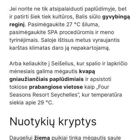
Jei norite ne tik atsipalaiduoti paplūdimyje, bet
ir patirti šiek tiek kultūros, Balis siūlo
gyvybingą
reginį
. Pasimėgaukite 27 °C šiluma,
pasimėgaukite SPA procedūromis ir meno
tyrinėjimais. Saloje ištisus metus vyraujantis
karštas klimatas daro ją nepakartojamą.
Arba keliaukite į Seišelius, kur spalio ir lapkričio
mėnesiais galima mėgautis
kvapą
gniaužiančiais paplūdimiais
ir apsistoti
tokiose
prabangiose vietose
kaip „Four
Seasons Resort Seychelles”, kur temperatūra
siekia apie 29 °C.
Nuotykių kryptys
Daugeliui
žiemą
puikiai tinka mėgautis saule