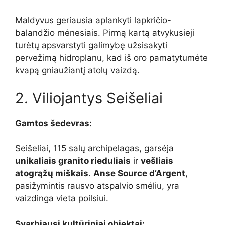
Maldyvus geriausia aplankyti lapkričio-
balandžio mėnesiais. Pirmą kartą atvykusieji
turėtų apsvarstyti galimybę užsisakyti
pervežimą hidroplanu, kad iš oro pamatytumėte
kvapą gniaužiantį atolų vaizdą.
2. Viliojantys Seišeliai
Gamtos šedevras:
Seišeliai, 115 salų archipelagas, garsėja
unikaliais granito rieduliais
ir
vešliais
atogrąžų miškais
.
Anse Source d’Argent
,
pasižymintis rausvo atspalvio smėliu, yra
vaizdinga vieta poilsiui.
Svarbiausi kultūriniai objektai: