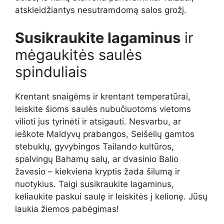
atskleidžiantys nesutramdomą salos grožį.
Susikraukite lagaminus
ir
mėgaukitės saulės
spinduliais
Krentant snaigėms ir krentant temperatūrai,
leiskite šioms saulės nubučiuotoms vietoms
vilioti jus tyrinėti ir atsigauti. Nesvarbu, ar
ieškote Maldyvų prabangos, Seišelių gamtos
stebuklų, gyvybingos Tailando kultūros,
spalvingų Bahamų salų, ar dvasinio Balio
žavesio – kiekviena kryptis žada šilumą ir
nuotykius. Taigi susikraukite lagaminus,
keliaukite paskui saulę ir leiskitės į kelionę. Jūsų
laukia žiemos pabėgimas!