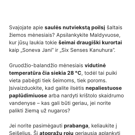
Svajojate apie
saulės nutviekstą poilsį
šaltais
žiemos mėnesiais? Apsilankykite Maldyvuose,
kur jūsų laukia tokie
šeimai draugiški kurortai
kaip „Soneva Jani” ir „Six Senses Kanuhura”.
Gruodžio-balandžio mėnesiais
vidutinė
temperatūra čia siekia 28 °C
, todėl tai puiki
vieta pabėgti tiek šeimoms, tiek poroms.
Įsivaizduokite, kad galite ilsėtis
nepaliestuose
paplūdimiuose
arba nardyti krištolo skaidrumo
vandenyse – kas gali būti geriau, jei norite
palikti žiemą už nugaros?
Jei norite pasimėgauti
prabanga
, keliaukite į
Seišelius. Šį
atogrąžų rojų
geriausia aplankyti