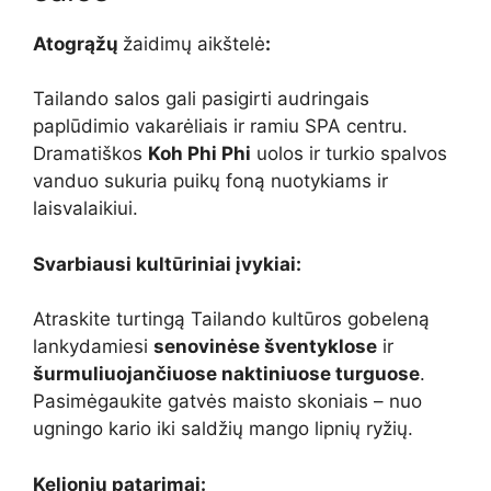
Atogrąžų
žaidimų aikštelė
:
Tailando salos gali pasigirti audringais
paplūdimio vakarėliais ir ramiu SPA centru.
Dramatiškos
Koh Phi Phi
uolos ir turkio spalvos
vanduo sukuria puikų foną nuotykiams ir
laisvalaikiui.
Svarbiausi kultūriniai įvykiai:
Atraskite turtingą Tailando kultūros gobeleną
lankydamiesi
senovinėse šventyklose
ir
šurmuliuojančiuose naktiniuose turguose
.
Pasimėgaukite gatvės maisto skoniais – nuo
ugningo kario iki saldžių mango lipnių ryžių.
Kelionių patarimai: