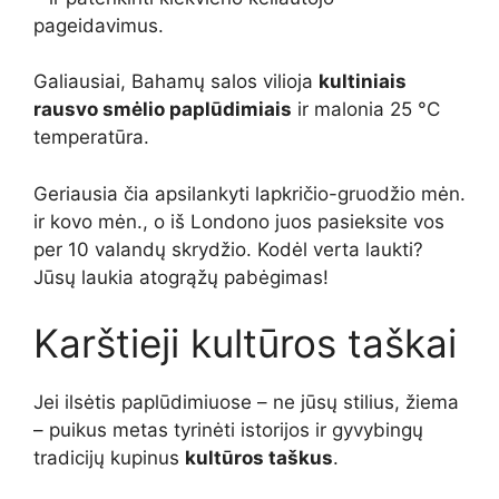
pageidavimus.
Galiausiai, Bahamų salos vilioja
kultiniais
rausvo smėlio paplūdimiais
ir malonia 25 °C
temperatūra.
Geriausia čia apsilankyti lapkričio-gruodžio mėn.
ir kovo mėn., o iš Londono juos pasieksite vos
per 10 valandų skrydžio. Kodėl verta laukti?
Jūsų laukia atogrąžų pabėgimas!
Karštieji kultūros taškai
Jei ilsėtis paplūdimiuose – ne jūsų stilius, žiema
– puikus metas tyrinėti istorijos ir gyvybingų
tradicijų kupinus
kultūros taškus
.