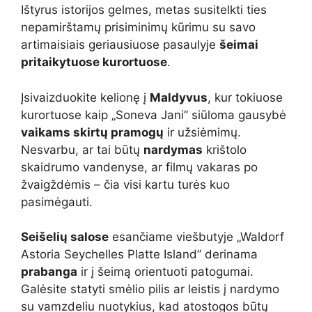
Ištyrus istorijos gelmes, metas susitelkti ties
nepamirštamų prisiminimų kūrimu su savo
artimaisiais geriausiuose pasaulyje
šeimai
pritaikytuose kurortuose
.
Įsivaizduokite kelionę į
Maldyvus
, kur tokiuose
kurortuose kaip „Soneva Jani” siūloma gausybė
vaikams skirtų pramogų
ir užsiėmimų.
Nesvarbu, ar tai būtų
nardymas
krištolo
skaidrumo vandenyse, ar filmų vakaras po
žvaigždėmis – čia visi kartu turės kuo
pasimėgauti.
Seišelių salose
esančiame viešbutyje „Waldorf
Astoria Seychelles Platte Island” derinama
prabanga
ir į šeimą orientuoti patogumai.
Galėsite statyti smėlio pilis ar leistis į nardymo
su vamzdeliu nuotykius, kad atostogos būtų