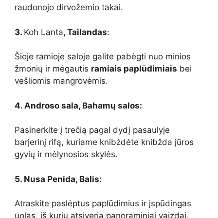
raudonojo dirvožemio takai.
3.
Koh Lanta
, Tailandas
:
Šioje ramioje saloje galite pabėgti nuo minios
žmonių ir mėgautis
ramiais paplūdimiais
bei
vešliomis mangrovėmis.
4. Androso sala, Bahamų salos:
Pasinerkite į trečią pagal dydį pasaulyje
barjerinį rifą, kuriame knibždėte knibžda jūros
gyvių ir mėlynosios skylės.
5. Nusa Penida, Balis:
Atraskite paslėptus paplūdimius ir įspūdingas
uolas, iš kurių atsiveria panoraminiai vaizdai,