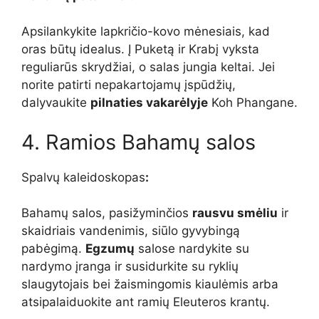
Apsilankykite lapkričio-kovo mėnesiais, kad
oras būtų idealus. Į Puketą ir Krabį vyksta
reguliarūs skrydžiai, o salas jungia keltai. Jei
norite patirti nepakartojamų įspūdžių,
dalyvaukite
pilnaties vakarėlyje
Koh Phangane.
4. Ramios Bahamų salos
Spalvų kaleidoskopas
:
Bahamų salos, pasižyminčios
rausvu smėliu
ir
skaidriais vandenimis, siūlo gyvybingą
pabėgimą.
Egzumų
salose nardykite su
nardymo įranga ir susidurkite su ryklių
slaugytojais bei žaismingomis kiaulėmis arba
atsipalaiduokite ant ramių Eleuteros krantų.