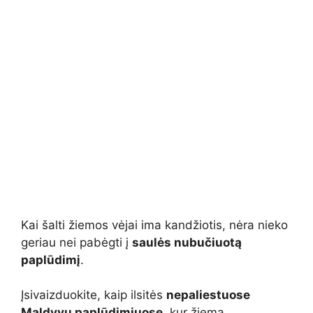
Kai šalti žiemos vėjai ima kandžiotis, nėra nieko
geriau nei pabėgti į
saulės nubučiuotą
paplūdimį
.
Įsivaizduokite, kaip ilsitės
nepaliestuose
Maldyvų paplūdimiuose
, kur žiemą