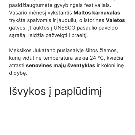
pasidžiaugtumėte gyvybingais festivaliais.
Vasario mėnesį vykstantis
Maltos karnavalas
trykšta spalvomis ir jauduliu, o istorinės
Valetos
gatvės, įtrauktos į UNESCO pasaulio paveldo
sąrašą, leidžia pažvelgti į praeitį.
Meksikos Jukatano pusiasalyje šiltos žiemos,
kurių vidutinė temperatūra siekia 24 °C, kviečia
atrasti
senovines majų šventyklas
ir kolonijinę
didybę.
Išvykos į paplūdimį