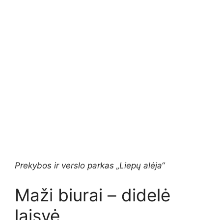
Prekybos ir verslo parkas „Liepų alėja“
Maži biurai – didelė
laisvė