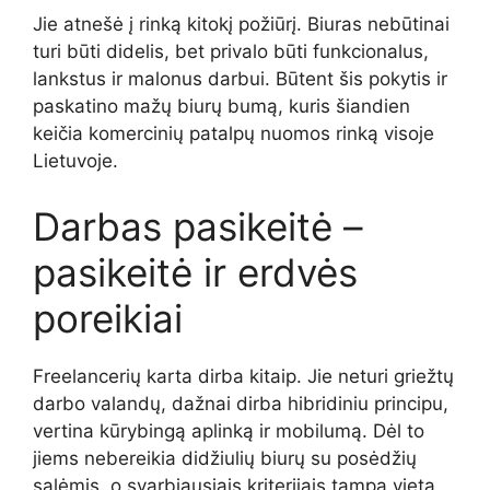
Jie atnešė į rinką kitokį požiūrį. Biuras nebūtinai
turi būti didelis, bet privalo būti funkcionalus,
lankstus ir malonus darbui. Būtent šis pokytis ir
paskatino mažų biurų bumą, kuris šiandien
keičia komercinių patalpų nuomos rinką visoje
Lietuvoje.
Darbas pasikeitė –
pasikeitė ir erdvės
poreikiai
Freelancerių karta dirba kitaip. Jie neturi griežtų
darbo valandų, dažnai dirba hibridiniu principu,
vertina kūrybingą aplinką ir mobilumą. Dėl to
jiems nebereikia didžiulių biurų su posėdžių
salėmis, o svarbiausiais kriterijais tampa vieta,