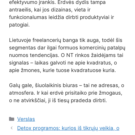
efektyvumo įrankis. Erdvės dydis tampa
antraeilis, kai jos dizainas, vieta ir
funkcionalumas leidžia dirbti produktyviai ir
patogiai.
Lietuvoje freelancerių banga tik auga, todėl šis
segmentas dar ilgai formuos komercinių patalpų
nuomos tendencijas. O NT rinkos žaidėjams tai
signalas – laikas galvoti ne apie kvadratus, o
apie žmones, kurie tuose kvadratuose kuria.
Galų gale, šiuolaikinis biuras – tai ne adresas, o
atmosfera. Ir kai erdvė prisitaiko prie žmogaus,
o ne atvirkščiai, ji iš tiesų pradeda dirbti.
Kategorijos
Verslas
Detox programos: kurios iš tikrųjų veikia, o