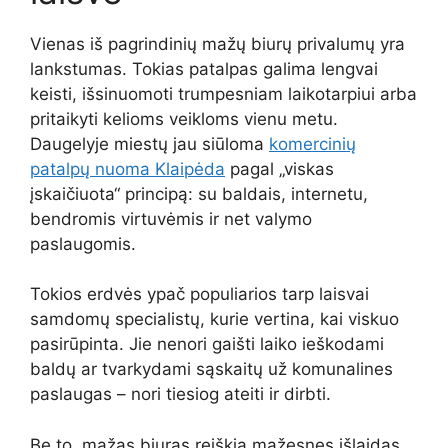
Vienas iš pagrindinių mažų biurų privalumų yra
lankstumas. Tokias patalpas galima lengvai
keisti, išsinuomoti trumpesniam laikotarpiui arba
pritaikyti kelioms veikloms vienu metu.
Daugelyje miestų jau siūloma
komercinių
patalpų nuoma Klaipėda
pagal „viskas
įskaičiuota“ principą: su baldais, internetu,
bendromis virtuvėmis ir net valymo
paslaugomis.
Tokios erdvės ypač populiarios tarp laisvai
samdomų specialistų, kurie vertina, kai viskuo
pasirūpinta. Jie nenori gaišti laiko ieškodami
baldų ar tvarkydami sąskaitų už komunalines
paslaugas – nori tiesiog ateiti ir dirbti.
Be to, mažas biuras reiškia mažesnes išlaidas.