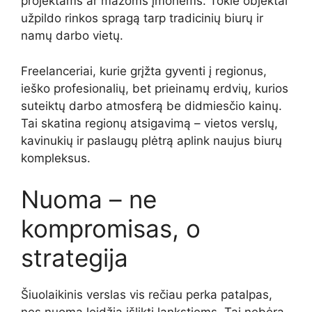
projektams ar mažoms įmonėms. Tokie objektai
užpildo rinkos spragą tarp tradicinių biurų ir
namų darbo vietų.
Freelanceriai, kurie grįžta gyventi į regionus,
ieško profesionalių, bet prieinamų erdvių, kurios
suteiktų darbo atmosferą be didmiesčio kainų.
Tai skatina regionų atsigavimą – vietos verslų,
kavinukių ir paslaugų plėtrą aplink naujus biurų
kompleksus.
Nuoma – ne
kompromisas, o
strategija
Šiuolaikinis verslas vis rečiau perka patalpas,