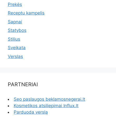
Prekės
Receptu kampelis
Sapnai
Statybos
Stilius
Sveikata
Verslas
PARTNERIAI
Seo paslaugos beklamosnegerai.lt
Kosmetikos atsiliepimai Influx.lt
Parduoda verslą