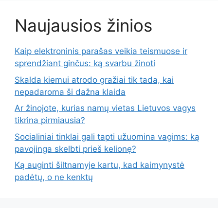
Naujausios žinios
Kaip elektroninis parašas veikia teismuose ir
sprendžiant ginčus: ką svarbu žinoti
Skalda kiemui atrodo gražiai tik tada, kai
nepadaroma ši dažna klaida
Ar žinojote, kurias namų vietas Lietuvos vagys
tikrina pirmiausia?
Socialiniai tinklai gali tapti užuomina vagims: ką
pavojinga skelbti prieš kelionę?
Ką auginti šiltnamyje kartu, kad kaimynystė
padėtų, o ne kenktų