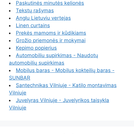
Paskutinės minutės kelionės
Tekstų rašymas
Anglu Lietuviu vertejas
Linen curtains
Prekės mamoms ir kūdikiams
Grožio priemonės ir mokymai
Kepimo popierius
Automobiliu supirkimas - Naudotų
automobilių supirkimas
Mobilus baras - Mobilus kokteilių baras -
SUNBAR
Santechnikas Vilniuje - Katilo montavimas
Vilniuje
Juvelyras Vilniuje - Juvelyrikos taisykla
Vilniuje