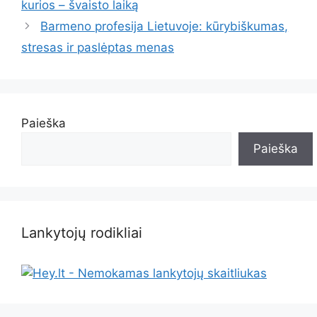
kurios – švaisto laiką
Barmeno profesija Lietuvoje: kūrybiškumas,
stresas ir paslėptas menas
Paieška
Paieška
Lankytojų rodikliai