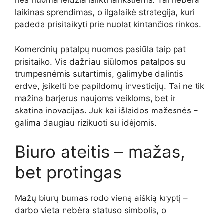
nes nuoma leidžia išlikti lankstiems. Tai nebėra
laikinas sprendimas, o ilgalaikė strategija, kuri
padeda prisitaikyti prie nuolat kintančios rinkos.
Komercinių patalpų nuomos pasiūla taip pat
prisitaiko. Vis dažniau siūlomos patalpos su
trumpesnėmis sutartimis, galimybe dalintis
erdve, įsikelti be papildomų investicijų. Tai ne tik
mažina barjerus naujoms veikloms, bet ir
skatina inovacijas. Juk kai išlaidos mažesnės –
galima daugiau rizikuoti su idėjomis.
Biuro ateitis – mažas,
bet protingas
Mažų biurų bumas rodo vieną aiškią kryptį –
darbo vieta nebėra statuso simbolis, o