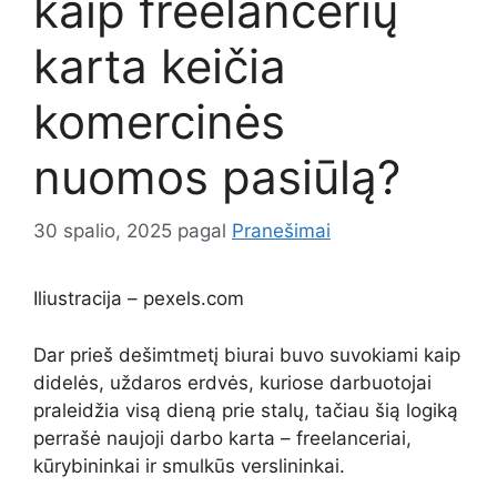
kaip freelancerių
karta keičia
komercinės
nuomos pasiūlą?
30 spalio, 2025
pagal
Pranešimai
Iliustracija – pexels.com
Dar prieš dešimtmetį biurai buvo suvokiami kaip
didelės, uždaros erdvės, kuriose darbuotojai
praleidžia visą dieną prie stalų, tačiau šią logiką
perrašė naujoji darbo karta – freelanceriai,
kūrybininkai ir smulkūs verslininkai.