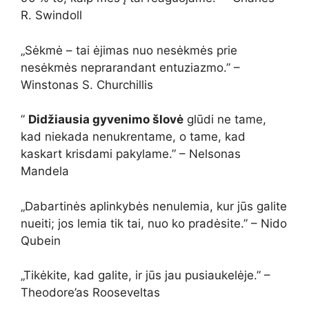
R. Swindoll
„Sėkmė – tai ėjimas nuo nesėkmės prie
nesėkmės neprarandant entuziazmo.” –
Winstonas S. Churchillis
”
Didžiausia gyvenimo šlovė
glūdi ne tame,
kad niekada nenukrentame, o tame, kad
kaskart krisdami pakylame.” – Nelsonas
Mandela
„Dabartinės aplinkybės nenulemia, kur jūs galite
nueiti; jos lemia tik tai, nuo ko pradėsite.” – Nido
Qubein
„Tikėkite, kad galite, ir jūs jau pusiaukelėje.” –
Theodore’as Rooseveltas