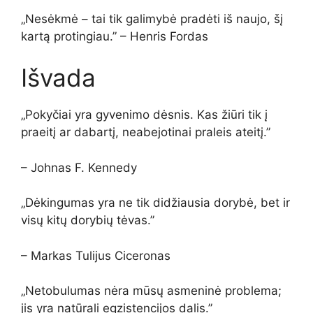
„Nesėkmė – tai tik galimybė pradėti iš naujo, šį
kartą protingiau.” – Henris Fordas
Išvada
„Pokyčiai yra gyvenimo dėsnis. Kas žiūri tik į
praeitį ar dabartį, neabejotinai praleis ateitį.”
– Johnas F. Kennedy
„Dėkingumas yra ne tik didžiausia dorybė, bet ir
visų kitų dorybių tėvas.”
– Markas Tulijus Ciceronas
„Netobulumas nėra mūsų asmeninė problema;
jis yra natūrali egzistencijos dalis.”