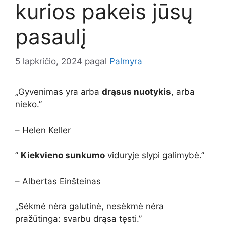
kurios pakeis jūsų
pasaulį
5 lapkričio, 2024
pagal
Palmyra
„Gyvenimas yra arba
drąsus nuotykis
, arba
nieko.”
– Helen Keller
”
Kiekvieno sunkumo
viduryje slypi galimybė.”
– Albertas Einšteinas
„Sėkmė nėra galutinė, nesėkmė nėra
pražūtinga: svarbu drąsa tęsti.”