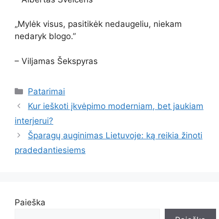
„Mylėk visus, pasitikėk nedaugeliu, niekam
nedaryk blogo.”
– Viljamas Šekspyras
Kategorijos
Patarimai
Kur ieškoti įkvėpimo moderniam, bet jaukiam
interjerui?
Šparagų auginimas Lietuvoje: ką reikia žinoti
pradedantiesiems
Paieška