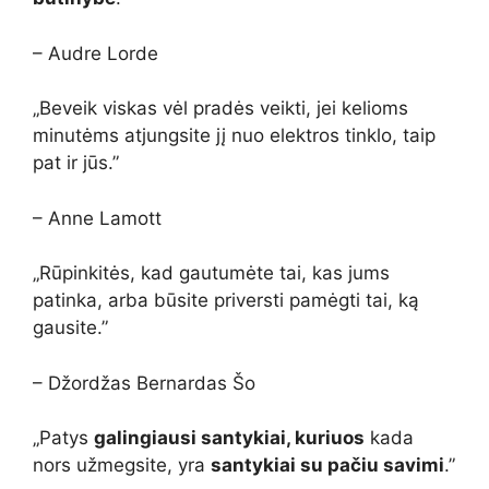
– Audre Lorde
„Beveik viskas vėl pradės veikti, jei kelioms
minutėms atjungsite jį nuo elektros tinklo, taip
pat ir jūs.”
– Anne Lamott
„Rūpinkitės, kad gautumėte tai, kas jums
patinka, arba būsite priversti pamėgti tai, ką
gausite.”
– Džordžas Bernardas Šo
„Patys
galingiausi santykiai, kuriuos
kada
nors užmegsite, yra
santykiai su pačiu savimi
.”