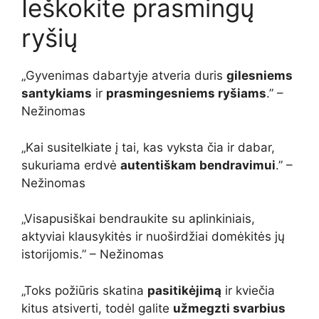
Ieškokite prasmingų
ryšių
„Gyvenimas dabartyje atveria duris
gilesniems
santykiams
ir
prasmingesniems ryšiams
.” –
Nežinomas
„Kai susitelkiate į tai, kas vyksta čia ir dabar,
sukuriama erdvė
autentiškam bendravimui
.” –
Nežinomas
„Visapusiškai bendraukite su aplinkiniais,
aktyviai klausykitės ir nuoširdžiai domėkitės jų
istorijomis.” – Nežinomas
„Toks požiūris skatina
pasitikėjimą
ir kviečia
kitus atsiverti, todėl galite
užmegzti svarbius