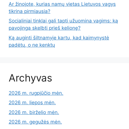
Ar žinojote, kurias namų vietas Lietuvos vagys
tikrina pirmiausia?
Socialiniai tinklai gali tapti užuomina vagims: ką
pavojinga skelbti prieš kelionę?
Ką auginti šiltnamyje kartu, kad kaimynystė
padėtų, o ne kenktų
Archyvas
2026 m. rugpjūčio mėn.
2026 m. liepos mėn.
2026 m. birželio mėn.
2026 m. gegužės mėn.