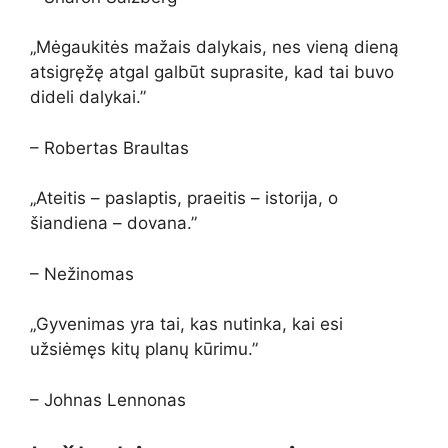
„Mėgaukitės mažais dalykais, nes vieną dieną
atsigręžę atgal galbūt suprasite, kad tai buvo
dideli dalykai.”
– Robertas Braultas
„Ateitis – paslaptis, praeitis – istorija, o
šiandiena – dovana.”
– Nežinomas
„Gyvenimas yra tai, kas nutinka, kai esi
užsiėmęs kitų planų kūrimu.”
– Johnas Lennonas