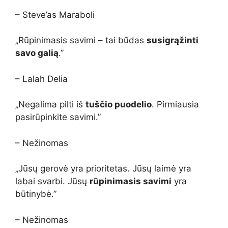
– Steve’as Maraboli
„Rūpinimasis savimi – tai būdas
susigrąžinti
savo galią
.”
– Lalah Delia
„Negalima pilti iš
tuščio puodelio
. Pirmiausia
pasirūpinkite savimi.”
– Nežinomas
„Jūsų gerovė yra prioritetas. Jūsų laimė yra
labai svarbi. Jūsų
rūpinimasis savimi
yra
būtinybė.”
– Nežinomas