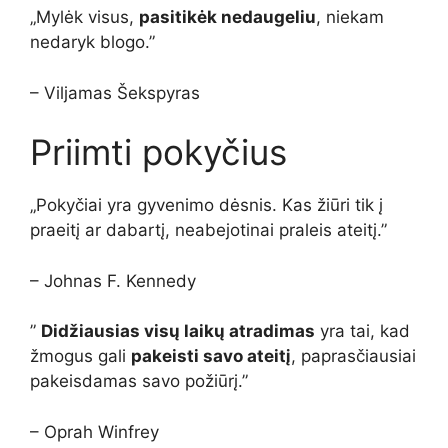
„Mylėk visus,
pasitikėk nedaugeliu
, niekam
nedaryk blogo.”
– Viljamas Šekspyras
Priimti pokyčius
„Pokyčiai yra gyvenimo dėsnis. Kas žiūri tik į
praeitį ar dabartį, neabejotinai praleis ateitį.”
– Johnas F. Kennedy
”
Didžiausias visų laikų atradimas
yra tai, kad
žmogus gali
pakeisti savo ateitį
, paprasčiausiai
pakeisdamas savo požiūrį.”
– Oprah Winfrey