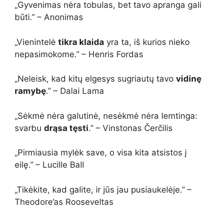
„Gyvenimas nėra tobulas, bet tavo apranga gali
būti.” – Anonimas
„Vienintelė
tikra klaida
yra ta, iš kurios nieko
nepasimokome.” – Henris Fordas
„Neleisk, kad kitų elgesys sugriautų tavo
vidinę
ramybę
.” – Dalai Lama
„Sėkmė nėra galutinė, nesėkmė nėra lemtinga:
svarbu
drąsa tęsti
.” – Vinstonas Čerčilis
„Pirmiausia mylėk save, o visa kita atsistos į
eilę.” – Lucille Ball
„Tikėkite, kad galite, ir jūs jau pusiaukelėje.” –
Theodore’as Rooseveltas