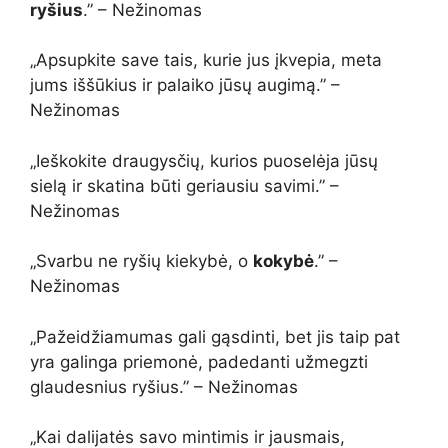
ryšius
.” – Nežinomas
„Apsupkite save tais, kurie jus įkvepia, meta
jums iššūkius ir palaiko jūsų augimą.” –
Nežinomas
„Ieškokite draugysčių, kurios puoselėja jūsų
sielą ir skatina būti geriausiu savimi.” –
Nežinomas
„Svarbu ne ryšių kiekybė, o
kokybė
.” –
Nežinomas
„Pažeidžiamumas gali gąsdinti, bet jis taip pat
yra galinga priemonė, padedanti užmegzti
glaudesnius ryšius.” – Nežinomas
„Kai dalijatės savo mintimis ir jausmais,