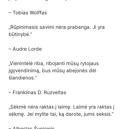
– Tobias Wolffas
„Rūpinimasis savimi nėra prabanga. Ji yra
būtinybė.”
– Audre Lorde
„Vienintelė riba, ribojanti mūsų rytojaus
įgyvendinimą, bus mūsų abejonės dėl
šiandienos.”
– Franklinas D. Ruzveltas
„Sėkmė nėra raktas į laimę. Laimė yra raktas į
sėkmę. Jei mylite tai, ką darote, jums seksis.”
– Albertas Šveiceris