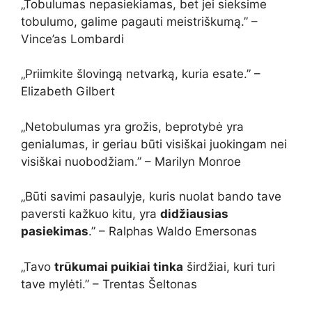
„Tobulumas nepasiekiamas, bet jei sieksime
tobulumo, galime pagauti meistriškumą.” –
Vince’as Lombardi
„Priimkite šlovingą netvarką, kuria esate.” –
Elizabeth Gilbert
„Netobulumas yra grožis, beprotybė yra
genialumas, ir geriau būti visiškai juokingam nei
visiškai nuobodžiam.” – Marilyn Monroe
„Būti savimi pasaulyje, kuris nuolat bando tave
paversti kažkuo kitu, yra
didžiausias
pasiekimas
.” – Ralphas Waldo Emersonas
„Tavo
trūkumai puikiai tinka
širdžiai, kuri turi
tave mylėti.” – Trentas Šeltonas