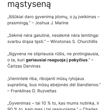
mąstyseną
„Iššūkiai daro gyvenimą įdomų, o jų įveikimas –
prasmingą.” – Joshua J. Marine
„Sėkmė nėra galutinė, nesėkmė nėra lemtinga:
svarbu drąsa tęsti.” – Winstonas S. Churchillis
„Išgyvena ne stipriausia rūšis, ne protingiausia,
o ta, kuri
geriausiai reaguoja į pokyčius
.” –
Čarlzas Darvinas
„Vienintelė riba, ribojanti mūsų rytojaus
supratimą, bus mūsų abejonės dėl šiandienos.”
– Franklinas D. Ruzveltas
„Gyvenimas – tai 10 % to, kas mums nutinka, ir
90 % to, kaip mes į tai reaguojame.” – Charles