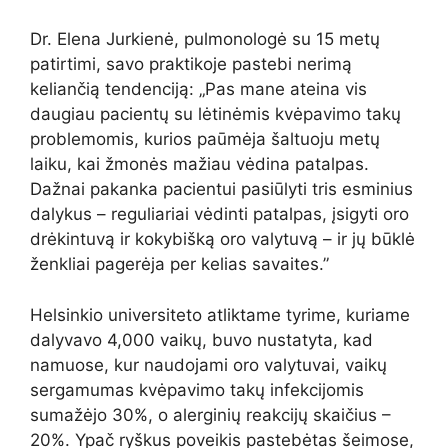
Dr. Elena Jurkienė, pulmonologė su 15 metų
patirtimi, savo praktikoje pastebi nerimą
keliančią tendenciją: „Pas mane ateina vis
daugiau pacientų su lėtinėmis kvėpavimo takų
problemomis, kurios paūmėja šaltuoju metų
laiku, kai žmonės mažiau vėdina patalpas.
Dažnai pakanka pacientui pasiūlyti tris esminius
dalykus – reguliariai vėdinti patalpas, įsigyti oro
drėkintuvą ir kokybišką oro valytuvą – ir jų būklė
ženkliai pagerėja per kelias savaites.”
Helsinkio universiteto atliktame tyrime, kuriame
dalyvavo 4,000 vaikų, buvo nustatyta, kad
namuose, kur naudojami oro valytuvai, vaikų
sergamumas kvėpavimo takų infekcijomis
sumažėjo 30%, o alerginių reakcijų skaičius –
20%. Ypač ryškus poveikis pastebėtas šeimose,