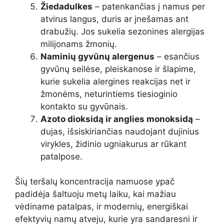
Žiedadulkes
– patenkančias į namus per
atvirus langus, duris ar įnešamas ant
drabužių. Jos sukelia sezonines alergijas
milijonams žmonių.
Naminių gyvūnų alergenus
– esančius
gyvūnų seilėse, pleiskanose ir šlapime,
kurie sukelia alergines reakcijas net ir
žmonėms, neturintiems tiesioginio
kontakto su gyvūnais.
Azoto dioksidą ir anglies monoksidą
–
dujas, išsiskiriančias naudojant dujinius
virykles, židinio ugniakurus ar rūkant
patalpose.
Šių teršalų koncentracija namuose ypač
padidėja šaltuoju metų laiku, kai mažiau
vėdiname patalpas, ir modernių, energiškai
efektyvių namų atveju, kurie yra sandaresni ir