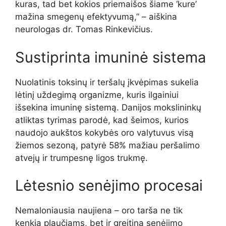
kuras, tad bet kokios priemaišos šiame ‘kure’
mažina smegenų efektyvumą,” – aiškina
neurologas dr. Tomas Rinkevičius.
Sustiprinta imuninė sistema
Nuolatinis toksinų ir teršalų įkvėpimas sukelia
lėtinį uždegimą organizme, kuris ilgainiui
išsekina imuninę sistemą. Danijos mokslininkų
atliktas tyrimas parodė, kad šeimos, kurios
naudojo aukštos kokybės oro valytuvus visą
žiemos sezoną, patyrė 58% mažiau peršalimo
atvejų ir trumpesnę ligos trukmę.
Lėtesnio senėjimo procesai
Nemaloniausia naujiena – oro tarša ne tik
kenkia plaučiams, bet ir greitina senėjimo