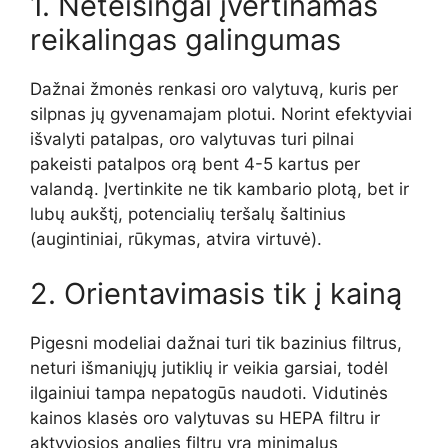
1. Neteisingai įvertinamas
reikalingas galingumas
Dažnai žmonės renkasi oro valytuvą, kuris per
silpnas jų gyvenamajam plotui. Norint efektyviai
išvalyti patalpas, oro valytuvas turi pilnai
pakeisti patalpos orą bent 4-5 kartus per
valandą. Įvertinkite ne tik kambario plotą, bet ir
lubų aukštį, potencialių teršalų šaltinius
(augintiniai, rūkymas, atvira virtuvė).
2. Orientavimasis tik į kainą
Pigesni modeliai dažnai turi tik bazinius filtrus,
neturi išmaniųjų jutiklių ir veikia garsiai, todėl
ilgainiui tampa nepatogūs naudoti. Vidutinės
kainos klasės oro valytuvas su HEPA filtru ir
aktyviosios anglies filtru yra minimalus