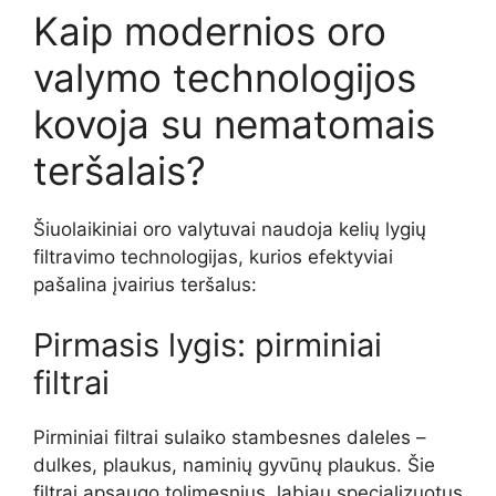
Kaip modernios oro
valymo technologijos
kovoja su nematomais
teršalais?
Šiuolaikiniai oro valytuvai naudoja kelių lygių
filtravimo technologijas, kurios efektyviai
pašalina įvairius teršalus:
Pirmasis lygis: pirminiai
filtrai
Pirminiai filtrai sulaiko stambesnes daleles –
dulkes, plaukus, naminių gyvūnų plaukus. Šie
filtrai apsaugo tolimesnius, labiau specializuotus