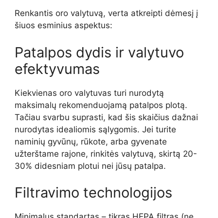
Renkantis oro valytuvą, verta atkreipti dėmesį į
šiuos esminius aspektus:
Patalpos dydis ir valytuvo
efektyvumas
Kiekvienas oro valytuvas turi nurodytą
maksimalų rekomenduojamą patalpos plotą.
Tačiau svarbu suprasti, kad šis skaičius dažnai
nurodytas idealiomis sąlygomis. Jei turite
naminių gyvūnų, rūkote, arba gyvenate
užterštame rajone, rinkitės valytuvą, skirtą 20-
30% didesniam plotui nei jūsų patalpa.
Filtravimo technologijos
Minimalus standartas – tikras HEPA filtras (ne