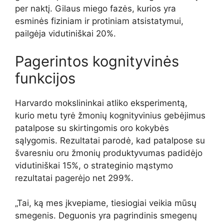
per naktį. Gilaus miego fazės, kurios yra
esminės fiziniam ir protiniam atsistatymui,
pailgėja vidutiniškai 20%.
Pagerintos kognityvinės
funkcijos
Harvardo mokslininkai atliko eksperimentą,
kurio metu tyrė žmonių kognityvinius gebėjimus
patalpose su skirtingomis oro kokybės
sąlygomis. Rezultatai parodė, kad patalpose su
švaresniu oru žmonių produktyvumas padidėjo
vidutiniškai 15%, o strateginio mąstymo
rezultatai pagerėjo net 299%.
„Tai, ką mes įkvepiame, tiesiogiai veikia mūsų
smegenis. Deguonis yra pagrindinis smegenų