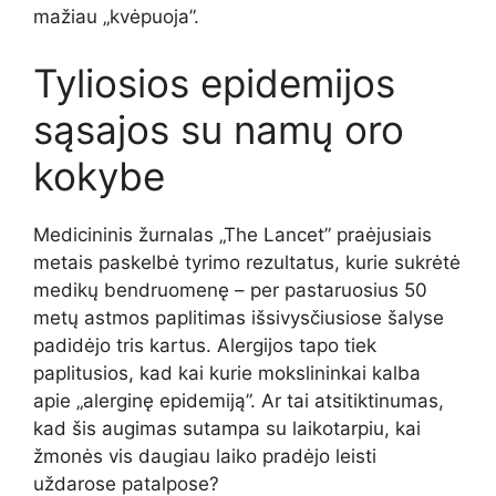
mažiau „kvėpuoja”.
Tyliosios epidemijos
sąsajos su namų oro
kokybe
Medicininis žurnalas „The Lancet” praėjusiais
metais paskelbė tyrimo rezultatus, kurie sukrėtė
medikų bendruomenę – per pastaruosius 50
metų astmos paplitimas išsivysčiusiose šalyse
padidėjo tris kartus. Alergijos tapo tiek
paplitusios, kad kai kurie mokslininkai kalba
apie „alerginę epidemiją”. Ar tai atsitiktinumas,
kad šis augimas sutampa su laikotarpiu, kai
žmonės vis daugiau laiko pradėjo leisti
uždarose patalpose?