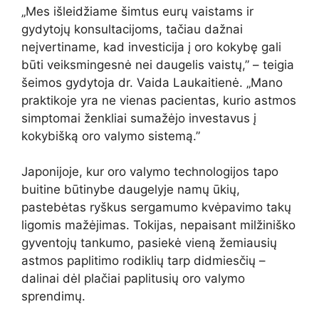
„Mes išleidžiame šimtus eurų vaistams ir
gydytojų konsultacijoms, tačiau dažnai
neįvertiname, kad investicija į oro kokybę gali
būti veiksmingesnė nei daugelis vaistų,” – teigia
šeimos gydytoja dr. Vaida Laukaitienė. „Mano
praktikoje yra ne vienas pacientas, kurio astmos
simptomai ženkliai sumažėjo investavus į
kokybišką oro valymo sistemą.”
Japonijoje, kur oro valymo technologijos tapo
buitine būtinybe daugelyje namų ūkių,
pastebėtas ryškus sergamumo kvėpavimo takų
ligomis mažėjimas. Tokijas, nepaisant milžiniško
gyventojų tankumo, pasiekė vieną žemiausių
astmos paplitimo rodiklių tarp didmiesčių –
dalinai dėl plačiai paplitusių oro valymo
sprendimų.