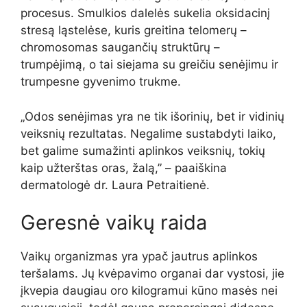
procesus. Smulkios dalelės sukelia oksidacinį
stresą ląstelėse, kuris greitina telomerų –
chromosomas saugančių struktūrų –
trumpėjimą, o tai siejama su greičiu senėjimu ir
trumpesne gyvenimo trukme.
„Odos senėjimas yra ne tik išorinių, bet ir vidinių
veiksnių rezultatas. Negalime sustabdyti laiko,
bet galime sumažinti aplinkos veiksnių, tokių
kaip užterštas oras, žalą,” – paaiškina
dermatologė dr. Laura Petraitienė.
Geresnė vaikų raida
Vaikų organizmas yra ypač jautrus aplinkos
teršalams. Jų kvėpavimo organai dar vystosi, jie
įkvepia daugiau oro kilogramui kūno masės nei