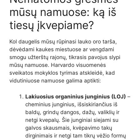
mūsų namuose: ką iš
tiesų įkvepiame?
Kol daugelis mūsų rūpinasi lauko oro tarša,
dėvėdami kaukes miestuose ar vengdami
smogu užterštų rajonų, tikrasis pavojus slypi
mūsų namuose. Harvardo visuomenės
sveikatos mokyklos tyrimas atskleidė, kad
vidutiniuose namuose galima aptikti:
Lakiuosius organinius junginius (LOJ)
–
cheminius junginius, išsiskiriančius iš
baldų, grindų dangos, dažų, valiklių ir
netgi kvepalų. Šie junginiai siejami su
galvos skausmais, kvėpavimo takų
dirginimais ir netgi tam tikrų vėžio formų