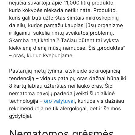
nejučia suvartoja apie 11,000 litrų produkto,
kurio kokybės niekada netikrinate. Produkto,
kuris gali būti užterštas šimtais mikroskopinių
dalelių, kurios pamažu kaupiasi jūsų organizme
ir ilgainiui sukelia rimtų sveikatos problemų.
Skamba neįtikėtinai? Tačiau būtent tai vyksta
kiekvieną dieną mūsų namuose. Šis „produktas”
– oras, kuriuo kvėpuojame.
Pastarųjų metų tyrimai atskleidė šokiruojančią
tendenciją – vidaus patalpų oras dažnai būna iki
8 kartų labiau užterštas nei lauko oras. Šio
nematomą pavojų padeda įveikti šiuolaikinė
technologija –
oro valytuvai
, kuriuos vis dažniau
rekomenduoja ne tik alergologai, bet ir šeimos
gydytojai.
Nematomos grėsmės