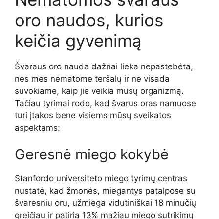
oro naudos, kurios
keičia gyvenimą
Švaraus oro nauda dažnai lieka nepastebėta,
nes mes nematome teršalų ir ne visada
suvokiame, kaip jie veikia mūsų organizmą.
Tačiau tyrimai rodo, kad švarus oras namuose
turi įtakos bene visiems mūsų sveikatos
aspektams:
Geresnė miego kokybė
Stanfordo universiteto miego tyrimų centras
nustatė, kad žmonės, miegantys patalpose su
švaresniu oru, užmiega vidutiniškai 18 minučių
greičiau ir patiria 13% mažiau miego sutrikimų