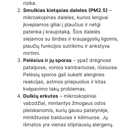
rizika.
Smulkias kietąsias daleles (PM2.5)
–
mikroskopines daleles, kurios lengvai
įkvepiamos giliai į plaučius ir netgi
patenka į kraujotaką. Šios dalelės
siejamos su širdies ir kraujagyslių ligomis,
plaučių funkcijos sutrikimu ir ankstyva
mirtimi.
Pelėsius ir jų sporas
– ypač drėgnose
patalpose, vonios kambariuose, rūsiuose.
Pelėsių sporos gali sukelti alergines
reakcijas, astmos priepuolius ir kitas
kvėpavimo takų problemas.
Dulkių erkutes
– mikroskopiniai
vabzdžiai, mintantys žmogaus odos
pleiskanomis, kurių gausu patalynėje,
minkštuose balduose ir kilimuose. Jų
išmatos yra vienas stipriausių alergenų.