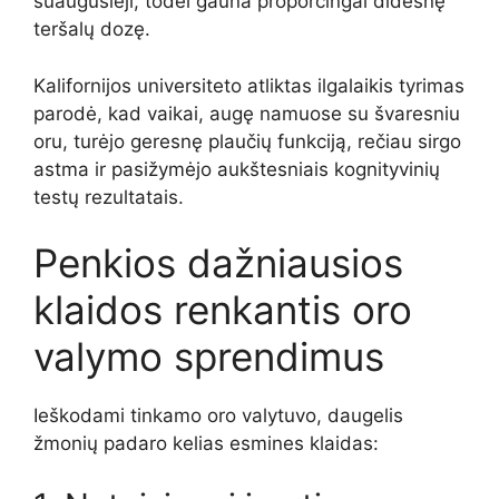
suaugusieji, todėl gauna proporcingai didesnę
teršalų dozę.
Kalifornijos universiteto atliktas ilgalaikis tyrimas
parodė, kad vaikai, augę namuose su švaresniu
oru, turėjo geresnę plaučių funkciją, rečiau sirgo
astma ir pasižymėjo aukštesniais kognityvinių
testų rezultatais.
Penkios dažniausios
klaidos renkantis oro
valymo sprendimus
Ieškodami tinkamo oro valytuvo, daugelis
žmonių padaro kelias esmines klaidas: