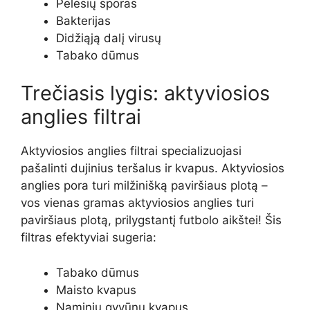
Pelėsių sporas
Bakterijas
Didžiąją dalį virusų
Tabako dūmus
Trečiasis lygis: aktyviosios
anglies filtrai
Aktyviosios anglies filtrai specializuojasi
pašalinti dujinius teršalus ir kvapus. Aktyviosios
anglies pora turi milžinišką paviršiaus plotą –
vos vienas gramas aktyviosios anglies turi
paviršiaus plotą, prilygstantį futbolo aikštei! Šis
filtras efektyviai sugeria:
Tabako dūmus
Maisto kvapus
Naminių gyvūnų kvapus