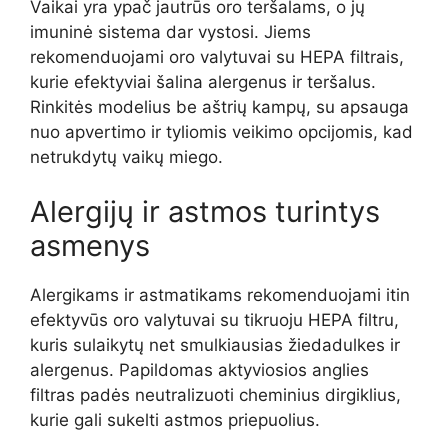
Vaikai yra ypač jautrūs oro teršalams, o jų
imuninė sistema dar vystosi. Jiems
rekomenduojami oro valytuvai su HEPA filtrais,
kurie efektyviai šalina alergenus ir teršalus.
Rinkitės modelius be aštrių kampų, su apsauga
nuo apvertimo ir tyliomis veikimo opcijomis, kad
netrukdytų vaikų miego.
Alergijų ir astmos turintys
asmenys
Alergikams ir astmatikams rekomenduojami itin
efektyvūs oro valytuvai su tikruoju HEPA filtru,
kuris sulaikytų net smulkiausias žiedadulkes ir
alergenus. Papildomas aktyviosios anglies
filtras padės neutralizuoti cheminius dirgiklius,
kurie gali sukelti astmos priepuolius.