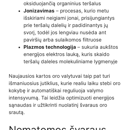
oksiduojančią organinius teršalus
Jonizavimas
– procesas, kurio metu
išskiriami neigiami jonai, prisijungiantys
prie teršalų dalelių ir padidinantys jų
svorį, todėl jos lengviau nusėda ant
paviršių arba sulaikomos filtruose
Plazmos technologija
– sukuria aukštos
energijos elektros lauką, kuris skaido
teršalų daleles molekuliniame lygmenyje
Naujausios kartos oro valytuvai taip pat turi
išmaniuosius jutiklius, kurie realiu laiku stebi oro
kokybę ir automatiškai reguliuoja valymo
intensyvumą. Tai leidžia optimizuoti energijos
sąnaudas ir užtikrinti nuolatinį švaraus oro
srautą.
Nematomos švaraus