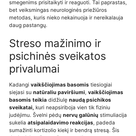
smegenims prisitaikyti ir reaguoti. Tai paprastas,
bet veiksmingas neurologinės priežiūros
metodas, kuris nieko nekainuoja ir nereikalauja
daug pastangų.
Streso mažinimo ir
psichinės sveikatos
privalumai
Kadangi
vaikščiojimas basomis
tiesiogiai
siejasi su
natūraliu paviršiumi
,
vaikščiojimas
basomis
teikia
didžiulę
naudą psichikos
sveikatai,
kuri neapsiriboja vien tik fiziniu
judėjimu. Švelni pėdų
nervų galūnių
stimuliacija
sukelia
atsipalaidavimo reakcijas
, padeda
sumažinti kortizolio kiekį ir bendrą stresą. Šis