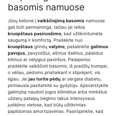
basomis namuose
Jūsų kelionė į
vaikščiojimą basomis
namuose
gali būti permaininga, tačiau jai reikia
kruopštaus pasiruošimo,
kad užtikrintumėte
saugumą ir komfortą. Pradėkite nuo
kruopštaus
grindų
valymo,
pašalinkite
galimus
pavojus,
pavyzdžiui, aštrius daiktus, palaidus
kilimus ar nelygius paviršius. Palaipsniui
pradėkite vaikščioti basomis, iš pradžių trumpai,
o vėliau, pėdoms prisitaikant ir stiprėjant, vis
ilgiau. Jei
jau turite pėdų
ar sergate diabetu,
pirmiausia pasitarkite su gydytoju. Apsvarstykite
galimybę naudoti jogos kilimėlius arba minkštus
uždarų patalpų bėgimo takus intensyvaus
judėjimo vietose, kad būtų užtikrintas
papildomas amortizavimas. Pasirūpinkite, kad