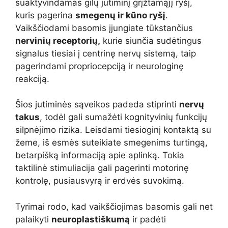
suaktyvindamas gilų jutiminį grįžtamąjį ryšį,
kuris pagerina
smegenų ir kūno ryšį
.
Vaikščiodami basomis įjungiate tūkstančius
nervinių receptorių,
kurie siunčia sudėtingus
signalus tiesiai į centrinę nervų sistemą, taip
pagerindami propriocepciją ir neurologinę
reakciją.
Šios jutiminės sąveikos padeda stiprinti
nervų
takus
, todėl gali sumažėti kognityvinių funkcijų
silpnėjimo rizika. Leisdami tiesioginį kontaktą su
žeme, iš esmės suteikiate smegenims turtingą,
betarpišką informaciją apie aplinką. Tokia
taktilinė stimuliacija gali pagerinti motorinę
kontrolę, pusiausvyrą ir erdvės suvokimą.
Tyrimai rodo, kad vaikščiojimas basomis gali net
palaikyti
neuroplastiškumą
ir padėti