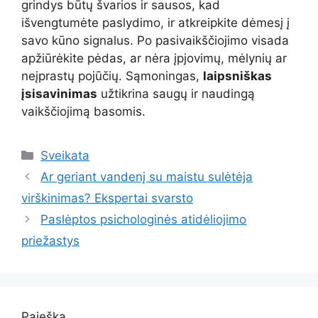
grindys būtų švarios ir sausos, kad
išvengtumėte paslydimo, ir atkreipkite dėmesį į
savo kūno signalus. Po pasivaikščiojimo visada
apžiūrėkite pėdas, ar nėra įpjovimų, mėlynių ar
neįprastų pojūčių. Sąmoningas,
laipsniškas
įsisavinimas
užtikrina saugų ir naudingą
vaikščiojimą basomis.
Kategorijos
Sveikata
Ar geriant vandenį su maistu sulėtėja
virškinimas? Ekspertai svarsto
Paslėptos psichologinės atidėliojimo
priežastys
Paieška