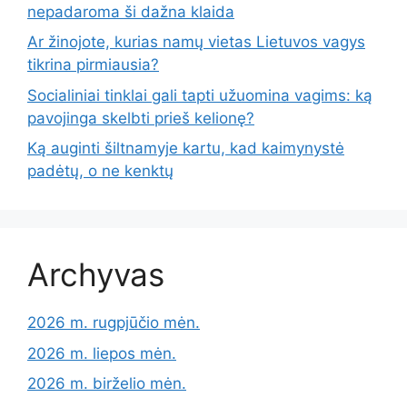
nepadaroma ši dažna klaida
Ar žinojote, kurias namų vietas Lietuvos vagys
tikrina pirmiausia?
Socialiniai tinklai gali tapti užuomina vagims: ką
pavojinga skelbti prieš kelionę?
Ką auginti šiltnamyje kartu, kad kaimynystė
padėtų, o ne kenktų
Archyvas
2026 m. rugpjūčio mėn.
2026 m. liepos mėn.
2026 m. birželio mėn.