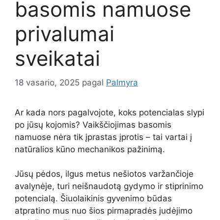
basomis namuose
privalumai
sveikatai
18 vasario, 2025
pagal
Palmyra
Ar kada nors pagalvojote, koks potencialas slypi
po jūsų kojomis? Vaikščiojimas basomis
namuose nėra tik įprastas įprotis – tai vartai į
natūralios kūno mechanikos pažinimą.
Jūsų pėdos, ilgus metus nešiotos varžančioje
avalynėje, turi neišnaudotą gydymo ir stiprinimo
potencialą. Šiuolaikinis gyvenimo būdas
atpratino mus nuo šios pirmapradės judėjimo