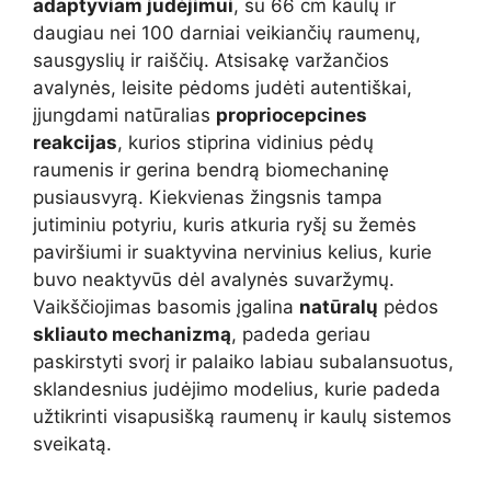
adaptyviam judėjimui
, su 66 cm kaulų ir
daugiau nei 100 darniai veikiančių raumenų,
sausgyslių ir raiščių. Atsisakę varžančios
avalynės, leisite pėdoms judėti autentiškai,
įjungdami natūralias
propriocepcines
reakcijas
, kurios stiprina vidinius pėdų
raumenis ir gerina bendrą biomechaninę
pusiausvyrą. Kiekvienas žingsnis tampa
jutiminiu potyriu, kuris atkuria ryšį su žemės
paviršiumi ir suaktyvina nervinius kelius, kurie
buvo neaktyvūs dėl avalynės suvaržymų.
Vaikščiojimas basomis įgalina
natūralų
pėdos
skliauto mechanizmą
, padeda geriau
paskirstyti svorį ir palaiko labiau subalansuotus,
sklandesnius judėjimo modelius, kurie padeda
užtikrinti visapusišką raumenų ir kaulų sistemos
sveikatą.