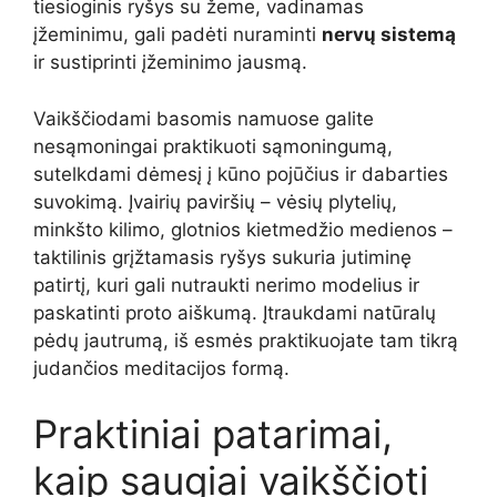
tiesioginis ryšys su žeme, vadinamas
įžeminimu, gali padėti nuraminti
nervų sistemą
ir sustiprinti įžeminimo jausmą.
Vaikščiodami basomis namuose galite
nesąmoningai praktikuoti sąmoningumą,
sutelkdami dėmesį į kūno pojūčius ir dabarties
suvokimą. Įvairių paviršių – vėsių plytelių,
minkšto kilimo, glotnios kietmedžio medienos –
taktilinis grįžtamasis ryšys sukuria jutiminę
patirtį, kuri gali nutraukti nerimo modelius ir
paskatinti proto aiškumą. Įtraukdami natūralų
pėdų jautrumą, iš esmės praktikuojate tam tikrą
judančios meditacijos formą.
Praktiniai patarimai,
kaip saugiai vaikščioti