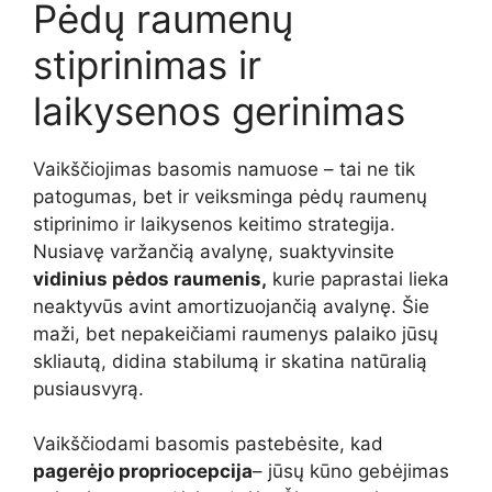
Pėdų raumenų
stiprinimas ir
laikysenos gerinimas
Vaikščiojimas basomis namuose – tai ne tik
patogumas, bet ir veiksminga pėdų raumenų
stiprinimo ir laikysenos keitimo strategija.
Nusiavę varžančią avalynę, suaktyvinsite
vidinius pėdos raumenis,
kurie paprastai lieka
neaktyvūs avint amortizuojančią avalynę. Šie
maži, bet nepakeičiami raumenys palaiko jūsų
skliautą, didina stabilumą ir skatina natūralią
pusiausvyrą.
Vaikščiodami basomis pastebėsite, kad
pagerėjo propriocepcija
– jūsų kūno gebėjimas