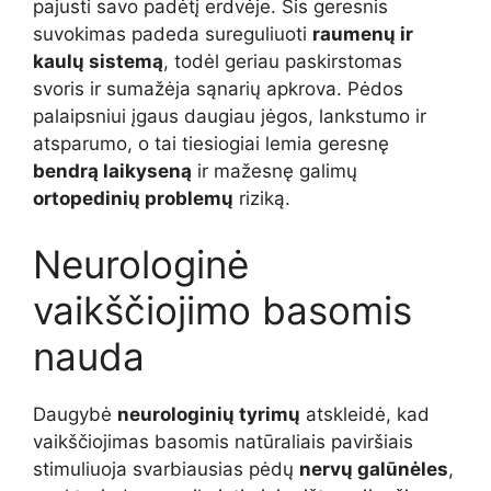
pajusti savo padėtį erdvėje. Šis geresnis
suvokimas padeda sureguliuoti
raumenų ir
kaulų sistemą
, todėl geriau paskirstomas
svoris ir sumažėja sąnarių apkrova. Pėdos
palaipsniui įgaus daugiau jėgos, lankstumo ir
atsparumo, o tai tiesiogiai lemia geresnę
bendrą laikyseną
ir mažesnę galimų
ortopedinių problemų
riziką.
Neurologinė
vaikščiojimo basomis
nauda
Daugybė
neurologinių tyrimų
atskleidė, kad
vaikščiojimas basomis natūraliais paviršiais
stimuliuoja svarbiausias pėdų
nervų galūnėles
,