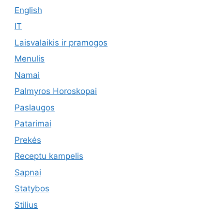
English
IT
Laisvalaikis ir pramogos
Menulis
Namai
Palmyros Horoskopai
Paslaugos
Patarimai
Prekės
Receptu kampelis
Sapnai
Statybos
Stilius