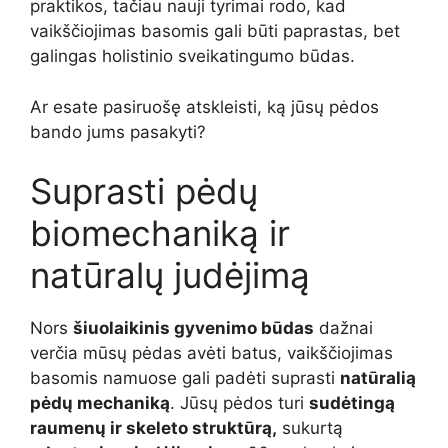
praktikos, tačiau nauji tyrimai rodo, kad
vaikščiojimas basomis gali būti paprastas, bet
galingas holistinio sveikatingumo būdas.
Ar esate pasiruošę atskleisti, ką jūsų pėdos
bando jums pasakyti?
Suprasti pėdų
biomechaniką ir
natūralų judėjimą
Nors
šiuolaikinis gyvenimo būdas
dažnai
verčia mūsų pėdas avėti batus, vaikščiojimas
basomis namuose gali padėti suprasti
natūralią
pėdų mechaniką
. Jūsų pėdos turi
sudėtingą
raumenų ir skeleto struktūrą,
sukurtą