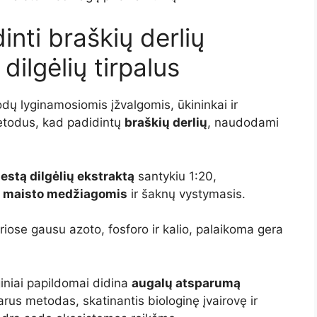
inti braškių derlių
dilgėlių tirpalus
ų lyginamosiomis įžvalgomis, ūkininkai ir
metodus, kad padidintų
braškių derlių
, naudodami
iestą dilgėlių ekstraktą
santykiu 1:20,
s maisto medžiagomis
ir šaknų vystymasis.
uriose gausu azoto, fosforo ir kalio, palaikoma gera
giniai papildomai didina
augalų atsparumą
arus metodas, skatinantis biologinę įvairovę ir