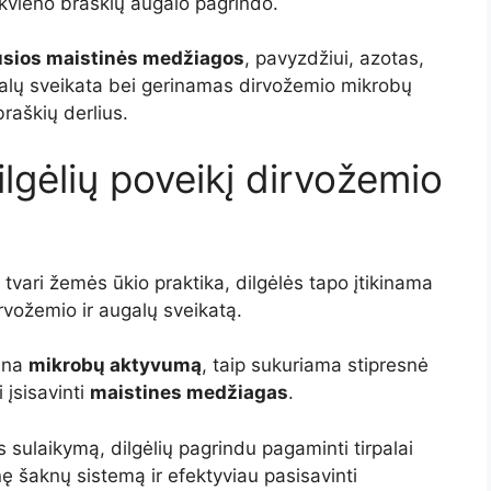
iekvieno braškių augalo pagrindo.
usios maistinės medžiagos
, pavyzdžiui, azotas,
 augalų sveikata bei gerinamas dirvožemio mikrobų
raškių derlius.
ilgėlių poveikį dirvožemio
 tvari žemės ūkio praktika, dilgėlės tapo įtikinama
dirvožemio ir augalų sveikatą.
ina
mikrobų aktyvumą
, taip sukuriama stipresnė
 įsisavinti
maistines medžiagas
.
 sulaikymą, dilgėlių pagrindu pagaminti tirpalai
nę šaknų sistemą ir efektyviau pasisavinti