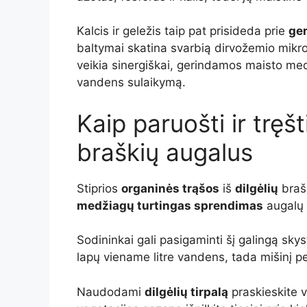
Kalcis ir geležis taip pat prisideda prie
ger
baltymai skatina svarbią dirvožemio mikr
veikia sinergiškai, gerindamos maisto me
vandens sulaikymą.
Kaip paruošti ir tręšt
braškių augalus
Stiprios
organinės trąšos
iš
dilgėlių
braš
medžiagų turtingas sprendimas
augalų a
Sodininkai gali pasigaminti šį galingą sky
lapų viename litre vandens, tada mišinį 
Naudodami
dilgėlių tirpalą
praskieskite v