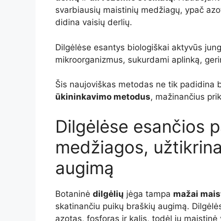
svarbiausių maistinių medžiagų, ypač azoto
didina vaisių derlių.
Dilgėlėse esantys biologiškai aktyvūs jung
mikroorganizmus, sukurdami aplinką, ger
Šis naujoviškas metodas ne tik padidina br
ūkininkavimo metodus
, mažinančius pri
Dilgėlėse esančios p
medžiagos, užtikrina
augimą
Botaninė
dilgėlių
jėga tampa
mažai mais
skatinančiu puikų braškių augimą. Dilgėlė
azotas, fosforas ir kalis, todėl jų maistin