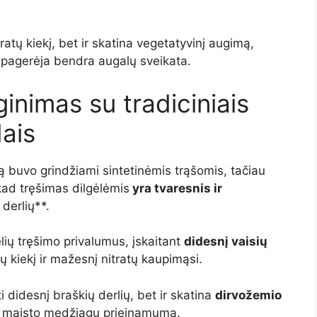
atų kiekį, bet ir skatina vegetatyvinį augimą,
 pagerėja bendra augalų sveikata.
ginimas su tradiciniais
ais
ką buvo grindžiami sintetinėmis trąšomis, tačiau
kad tręšimas dilgėlėmis
yra tvaresnis ir
 derlių**.
ėlių tręšimo privalumus, įskaitant
didesnį vaisių
 kiekį ir mažesnį nitratų kaupimąsi.
didesnį braškių derlių, bet ir skatina
dirvožemio
r maisto medžiagų prieinamumą.