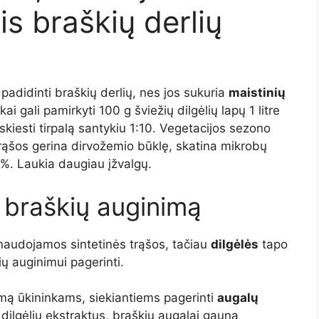
is braškių derlių
padidinti braškių derlių, nes jos sukuria
maistinių
kai gali pamirkyti 100 g šviežių dilgėlių lapų 1 litre
kiesti tirpalą santykiu 1:10. Vegetacijos sezono
trąšos gerina dirvožemio būklę, skatina mikrobų
 %. Laukia daugiau įžvalgų.
a braškių auginimą
 naudojamos sintetinės trąšos, tačiau
dilgėlės
tapo
ų auginimui pagerinti.
imą ūkininkams, siekiantiems pagerinti
augalų
dilgėlių ekstraktus, braškių augalai gauna