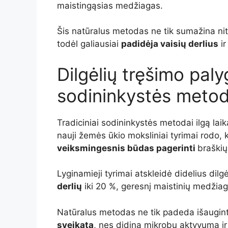
maistingąsias medžiagas.
Šis natūralus metodas ne tik sumažina nitr
todėl galiausiai
padidėja vaisių derlius
ir
Dilgėlių tręšimo paly
sodininkystės metod
Tradiciniai sodininkystės metodai ilgą lai
nauji žemės ūkio moksliniai tyrimai rodo, 
veiksmingesnis būdas pagerinti
braškių
Lyginamieji tyrimai atskleidė didelius dilg
derlių
iki 20 %, geresnį maistinių medžiagų
Natūralus metodas ne tik padeda išauginti 
sveikatą
, nes didina mikrobų aktyvumą i