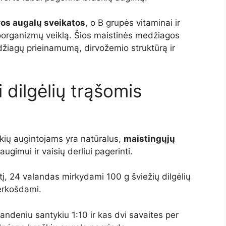
os augalų sveikatos
, o B grupės vitaminai ir
oorganizmų veiklą. Šios maistinės medžiagos
džiagų prieinamumą, dirvožemio struktūrą ir
i dilgėlių trąšomis
kių augintojams yra natūralus,
maistingųjų
ugimui ir vaisių derliui pagerinti.
stį, 24 valandas mirkydami 100 g šviežių dilgėlių
perkošdami.
andeniu santykiu 1:10 ir kas dvi savaites per