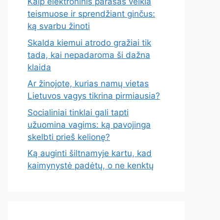
Kaip elektroninis parašas veikia
teismuose ir sprendžiant ginčus:
ką svarbu žinoti
Skalda kiemui atrodo gražiai tik
tada, kai nepadaroma ši dažna
klaida
Ar žinojote, kurias namų vietas
Lietuvos vagys tikrina pirmiausia?
Socialiniai tinklai gali tapti
užuomina vagims: ką pavojinga
skelbti prieš kelionę?
Ką auginti šiltnamyje kartu, kad
kaimynystė padėtų, o ne kenktų