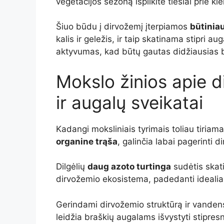
vegetacijos sezoną išpilkite tiesiai prie k
Šiuo būdu į dirvožemį įterpiamos
būtinia
kalis ir geležis, ir taip skatinama stipri
aktyvumas, kad būtų gautas didžiausias b
Mokslo žinios apie d
ir augalų sveikatai
Kadangi moksliniais tyrimais toliau tiriama
organine trąša
, galinčia labai pagerinti 
Dilgėlių
daug azoto turtinga
sudėtis skat
dirvožemio ekosistema, padedanti idealiai
Gerindami dirvožemio struktūrą ir vandens
leidžia braškių augalams išvystyti stipres