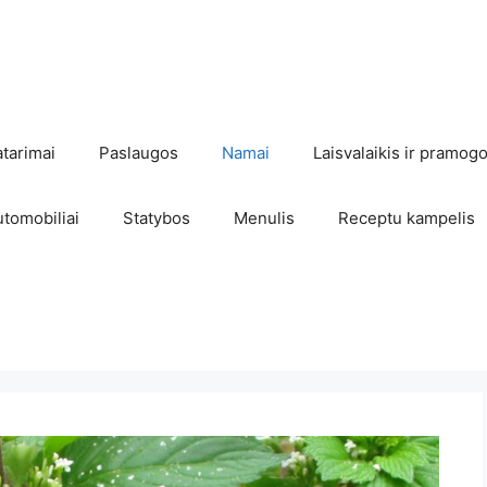
atarimai
Paslaugos
Namai
Laisvalaikis ir pramog
utomobiliai
Statybos
Menulis
Receptu kampelis