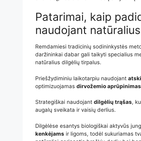
Patarimai, kaip padid
naudojant natūralius 
Remdamiesi tradicinių sodininkystės metod
daržininkai dabar gali taikyti specialius 
natūralius dilgėlių tirpalus.
Priešžydiminiu laikotarpiu naudojant
atsk
optimizuojamas
dirvožemio aprūpinima
Strategiškai naudojant
dilgėlių trąšas
, k
augalų sveikata ir vaisių derlius.
Dilgėlėse esantys biologiškai aktyvūs jun
kenkėjams
ir ligoms, todėl sukuriamas tv