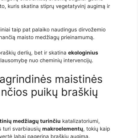
, kuris skatina stiprų vegetatyvinį augimą ir
iniai taip pat palaiko naudingus dirvožemio
inančią maisto medžiagų prieinamumą.
aškių derlių, bet ir skatina
ekologinius
klausomybę nuo cheminių intervencijų.
agrindinės maistinės
nčios puikų braškių
tinių medžiagų turinčiu
katalizatoriumi,
s turi svarbiausių
makroelementų
, tokių kaip
ė vertė labai pagerina braškių augimą.