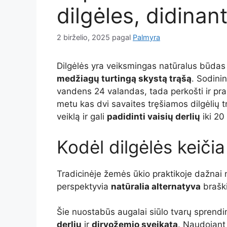
dilgėles, didinant
2 birželio, 2025
pagal
Palmyra
Dilgėlės yra veiksmingas natūralus būdas 
medžiagų turtingą skystą trąšą
. Sodinin
vandens 24 valandas, tada perkošti ir pras
metu kas dvi savaites tręšiamos dilgėlių 
veiklą ir gali
padidinti vaisių derlių
iki 20
Kodėl dilgėlės keiči
Tradicinėje žemės ūkio praktikoje dažnai
perspektyvia
natūralia alternatyva
braški
Šie nuostabūs augalai siūlo tvarų sprend
derlių
ir
dirvožemio sveikatą
. Naudojant 