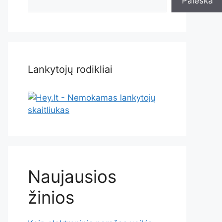
Paieška
Lankytojų rodikliai
Naujausios
žinios