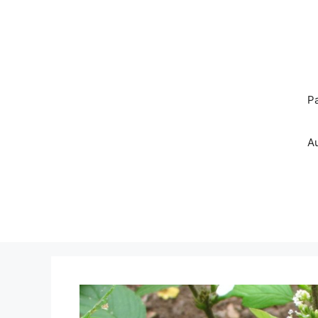
Pereiti
prie
turinio
P
A