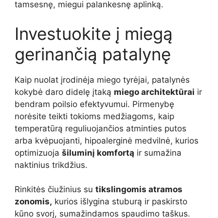
tamsesnę, miegui palankesnę aplinką.
Investuokite į miegą
gerinančią patalynę
Kaip nuolat įrodinėja miego tyrėjai, patalynės
kokybė daro didelę įtaką
miego architektūrai
ir
bendram poilsio efektyvumui. Pirmenybę
norėsite teikti tokioms medžiagoms, kaip
temperatūrą reguliuojančios atminties putos
arba kvėpuojanti, hipoalerginė medvilnė, kurios
optimizuoja
šiluminį komfortą
ir sumažina
naktinius trikdžius.
Rinkitės čiužinius su
tikslingomis atramos
zonomis,
kurios išlygina stuburą ir paskirsto
kūno svorį, sumažindamos spaudimo taškus.