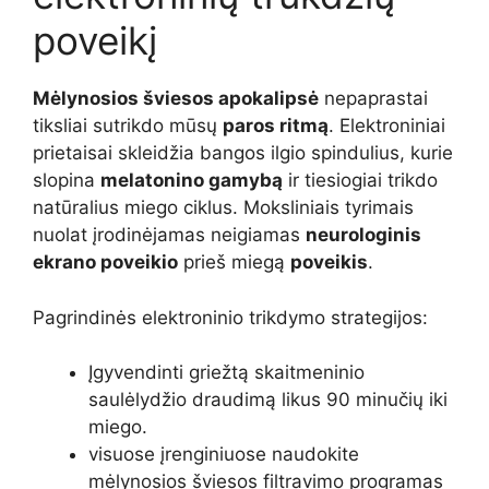
poveikį
Mėlynosios šviesos apokalipsė
nepaprastai
tiksliai sutrikdo mūsų
paros ritmą
. Elektroniniai
prietaisai skleidžia bangos ilgio spindulius, kurie
slopina
melatonino gamybą
ir tiesiogiai trikdo
natūralius miego ciklus. Moksliniais tyrimais
nuolat įrodinėjamas neigiamas
neurologinis
ekrano poveikio
prieš miegą
poveikis
.
Pagrindinės elektroninio trikdymo strategijos:
Įgyvendinti griežtą skaitmeninio
saulėlydžio draudimą likus 90 minučių iki
miego.
visuose įrenginiuose naudokite
mėlynosios šviesos filtravimo programas