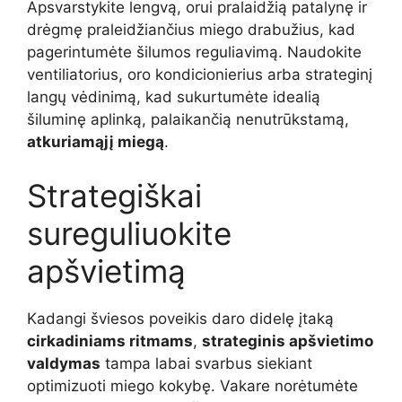
Apsvarstykite lengvą, orui pralaidžią patalynę ir
drėgmę praleidžiančius miego drabužius, kad
pagerintumėte šilumos reguliavimą. Naudokite
ventiliatorius, oro kondicionierius arba strateginį
langų vėdinimą, kad sukurtumėte idealią
šiluminę aplinką, palaikančią nenutrūkstamą,
atkuriamąjį miegą
.
Strategiškai
sureguliuokite
apšvietimą
Kadangi šviesos poveikis daro didelę įtaką
cirkadiniams ritmams
,
strateginis apšvietimo
valdymas
tampa labai svarbus siekiant
optimizuoti miego kokybę. Vakare norėtumėte