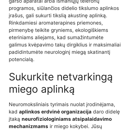
garso aparatai arba išmaniųjų telefonų
programos, siūlančios didelio tikslumo aplinkos
įrašus, gali sukurti tikslią akustinę aplinką.
Rinkdamiesi aromaterapines priemones,
pirmenybę teikite gryniems, ekologiškiems
eteriniams aliejams, kad sumažintumėte
galimus kvėpavimo takų dirgiklius ir maksimaliai
padidintumėte neurologinį miegą skatinantį
potencialą.
Sukurkite netvarkingą
miego aplinką
Neuromoksliniais tyrimais nuolat įrodinėjama,
kad
aplinkos erdvinė organizacija
daro didelę
įtaką
neurofiziologiniams atsipalaidavimo
mechanizmams
ir miego kokybei. Jūsų