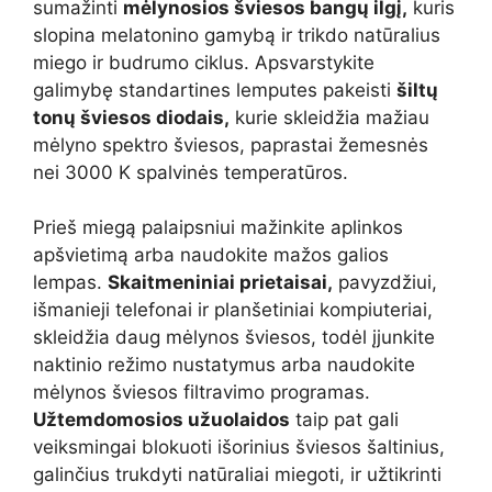
sumažinti
mėlynosios šviesos bangų ilgį,
kuris
slopina melatonino gamybą ir trikdo natūralius
miego ir budrumo ciklus. Apsvarstykite
galimybę standartines lemputes pakeisti
šiltų
tonų šviesos diodais,
kurie skleidžia mažiau
mėlyno spektro šviesos, paprastai žemesnės
nei 3000 K spalvinės temperatūros.
Prieš miegą palaipsniui mažinkite aplinkos
apšvietimą arba naudokite mažos galios
lempas.
Skaitmeniniai prietaisai,
pavyzdžiui,
išmanieji telefonai ir planšetiniai kompiuteriai,
skleidžia daug mėlynos šviesos, todėl įjunkite
naktinio režimo nustatymus arba naudokite
mėlynos šviesos filtravimo programas.
Užtemdomosios užuolaidos
taip pat gali
veiksmingai blokuoti išorinius šviesos šaltinius,
galinčius trukdyti natūraliai miegoti, ir užtikrinti