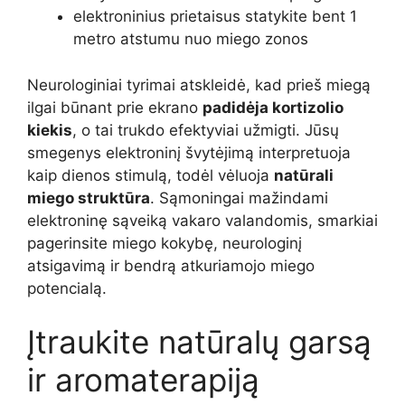
elektroninius prietaisus statykite bent 1
metro atstumu nuo miego zonos
Neurologiniai tyrimai atskleidė, kad prieš miegą
ilgai būnant prie ekrano
padidėja kortizolio
kiekis
, o tai trukdo efektyviai užmigti. Jūsų
smegenys elektroninį švytėjimą interpretuoja
kaip dienos stimulą, todėl vėluoja
natūrali
miego struktūra
. Sąmoningai mažindami
elektroninę sąveiką vakaro valandomis, smarkiai
pagerinsite miego kokybę, neurologinį
atsigavimą ir bendrą atkuriamojo miego
potencialą.
Įtraukite natūralų garsą
ir aromaterapiją