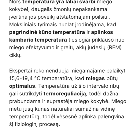
Nors
temperatūra yra labai svarbi
miego
kokybei, daugelis žmonių nepakankamai
įvertina jos poveikį atstatomajam poilsiui.
Moksliniais tyrimais nuolat įrodinėjama, kad
pagrindinė kūno temperatūra
ir
aplinkos
kambario temperatūra
tiesiogiai priklauso nuo
miego efektyvumo ir greitų akių judesių (REM)
ciklų.
Ekspertai rekomenduoja miegamajame palaikyti
15,6-19,4 °C temperatūrą, kad
miegas
būtų
optimalus
. Temperatūra už šio intervalo ribų
gali sutrikdyti
termoreguliaciją
, todėl dažnai
prabundama ir suprastėja miego kokybė. Miego
metu jūsų kūnas natūraliai sumažina vidinę
temperatūrą, todėl vėsesnė aplinka palengvina
šį fiziologinį procesą.