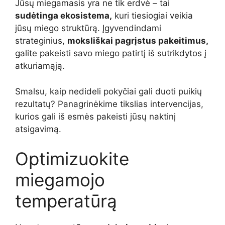
Jūsų miegamasis yra ne tik erdvė – tai
sudėtinga ekosistema,
kuri tiesiogiai veikia
jūsų miego struktūrą. Įgyvendindami
strateginius,
moksliškai pagrįstus pakeitimus,
galite pakeisti savo miego patirtį iš sutrikdytos į
atkuriamąją.
Smalsu, kaip nedideli pokyčiai gali duoti puikių
rezultatų? Panagrinėkime tikslias intervencijas,
kurios gali iš esmės pakeisti jūsų naktinį
atsigavimą.
Optimizuokite
miegamojo
temperatūrą