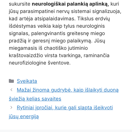
sukursite
neurologiškai palankią aplinką,
kuri
jūsų parasimpatinei nervų sistemai signalizuoja,
kad artėja atsipalaidavimas. Tikslus erdvių
išdėstymas veikia kaip tylus neurologinis
signalas, palengvinantis greitesnę miego
pradžią ir geresnį miego palaikymą. Jūsų
miegamasis iš chaotiško jutiminio
kraštovaizdžio virsta tvarkinga, raminančia
neurofiziologine šventove.
Kategorijos
Sveikata
Mažai žinoma gudrybė, kaip išlaikyti duoną
šviežią kelias savaites
Rytiniai įpročiai, kurie gali slapta išeikvoti
jūsų energiją