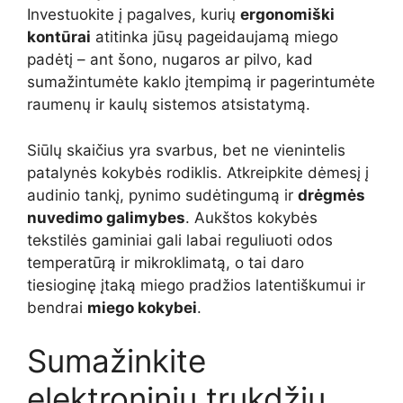
Investuokite į pagalves, kurių
ergonomiški
kontūrai
atitinka jūsų pageidaujamą miego
padėtį – ant šono, nugaros ar pilvo, kad
sumažintumėte kaklo įtempimą ir pagerintumėte
raumenų ir kaulų sistemos atsistatymą.
Siūlų skaičius yra svarbus, bet ne vienintelis
patalynės kokybės rodiklis. Atkreipkite dėmesį į
audinio tankį, pynimo sudėtingumą ir
drėgmės
nuvedimo galimybes
. Aukštos kokybės
tekstilės gaminiai gali labai reguliuoti odos
temperatūrą ir mikroklimatą, o tai daro
tiesioginę įtaką miego pradžios latentiškumui ir
bendrai
miego kokybei
.
Sumažinkite
elektroninių trukdžių