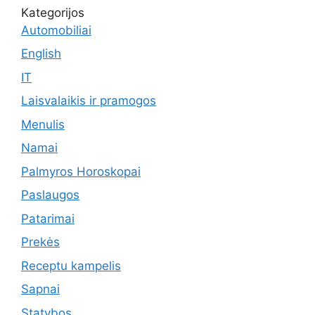
Kategorijos
Automobiliai
English
IT
Laisvalaikis ir pramogos
Menulis
Namai
Palmyros Horoskopai
Paslaugos
Patarimai
Prekės
Receptu kampelis
Sapnai
Statybos