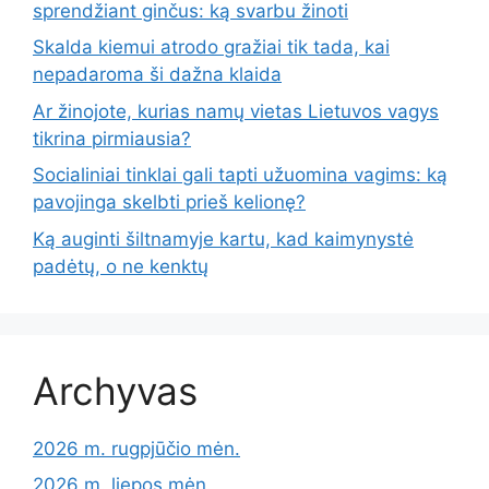
sprendžiant ginčus: ką svarbu žinoti
Skalda kiemui atrodo gražiai tik tada, kai
nepadaroma ši dažna klaida
Ar žinojote, kurias namų vietas Lietuvos vagys
tikrina pirmiausia?
Socialiniai tinklai gali tapti užuomina vagims: ką
pavojinga skelbti prieš kelionę?
Ką auginti šiltnamyje kartu, kad kaimynystė
padėtų, o ne kenktų
Archyvas
2026 m. rugpjūčio mėn.
2026 m. liepos mėn.