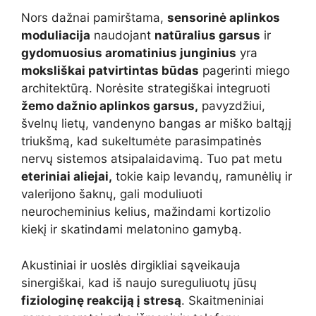
Nors dažnai pamirštama,
sensorinė aplinkos
moduliacija
naudojant
natūralius garsus
ir
gydomuosius aromatinius junginius
yra
moksliškai patvirtintas būdas
pagerinti miego
architektūrą. Norėsite strategiškai integruoti
žemo dažnio aplinkos garsus,
pavyzdžiui,
švelnų lietų, vandenyno bangas ar miško baltąjį
triukšmą, kad sukeltumėte parasimpatinės
nervų sistemos atsipalaidavimą. Tuo pat metu
eteriniai aliejai,
tokie kaip levandų, ramunėlių ir
valerijono šaknų, gali moduliuoti
neurocheminius kelius, mažindami kortizolio
kiekį ir skatindami melatonino gamybą.
Akustiniai ir uoslės dirgikliai sąveikauja
sinergiškai, kad iš naujo sureguliuotų jūsų
fiziologinę reakciją į stresą
. Skaitmeniniai