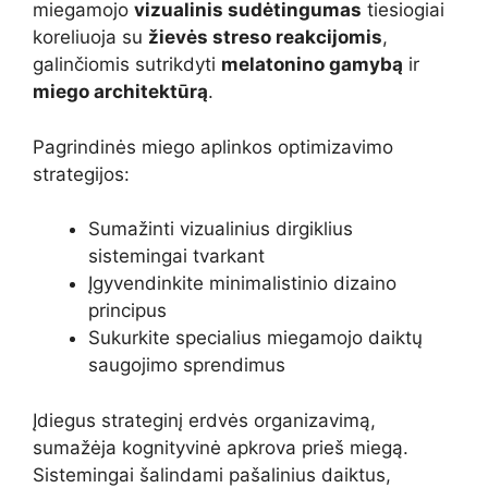
miegamojo
vizualinis sudėtingumas
tiesiogiai
koreliuoja su
žievės streso reakcijomis
,
galinčiomis sutrikdyti
melatonino gamybą
ir
miego architektūrą
.
Pagrindinės miego aplinkos optimizavimo
strategijos:
Sumažinti vizualinius dirgiklius
sistemingai tvarkant
Įgyvendinkite minimalistinio dizaino
principus
Sukurkite specialius miegamojo daiktų
saugojimo sprendimus
Įdiegus strateginį erdvės organizavimą,
sumažėja kognityvinė apkrova prieš miegą.
Sistemingai šalindami pašalinius daiktus,