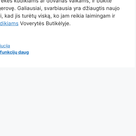
rekes kūdikiams ar dovanas vaikams, ir būkite
erovę. Galiausiai, svarbiausia yra džiaugtis naujo
i, kad jis turėtų viską, ko jam reikia laimingam ir
dikiams
Voverytės Butikėlyje.
ucija
 funkcijų daug