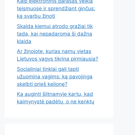
Kaip elektroninis parašas veikia
teismuose ir sprendžiant ginčus:
ką svarbu žinoti
Skalda kiemui atrodo gražiai tik
tada, kai nepadaroma ši dažna
klaida
Ar žinojote, kurias namų vietas
Lietuvos vagys tikrina pirmiausia?
Socialiniai tinklai gali tapti
užuomina vagims: ką pavojinga
skelbti prieš kelionę?
Ką auginti šiltnamyje kartu, kad
kaimynystė padėtų, o ne kenktų