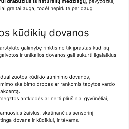
orui drabužius iš natūralių medžiagų
, pavyzdžiui,
ai greitai auga, todėl nepirkite per daug
tos kūdikių dovanos
rstykite galimybę rinktis ne tik įprastas kūdikių
alvotos ir unikalios dovanos gali sukurti ilgalaikius
ividualizuotos kūdikio atminimo dovanos,
 gimimo skelbimo drobės ar rankomis tapytos vardo
 akcentą.
gztos antklodės ar nerti pliušiniai gyvūnėliai,
vinamuosius žaislus, skatinančius sensorinį
tinga dovana ir kūdikiui, ir tėvams.