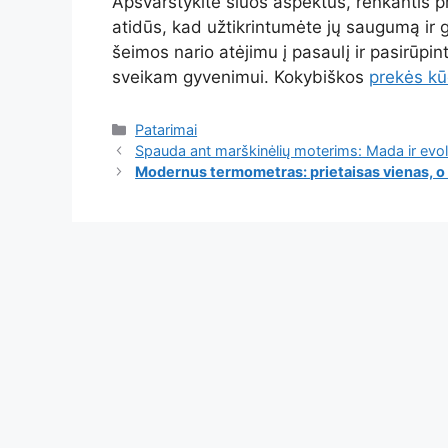
Apsvarstykite šiuos aspektus, renkantis p
atidūs, kad užtikrintumėte jų saugumą ir g
šeimos nario atėjimu į pasaulį ir pasirūpint
sveikam gyvenimui. Kokybiškos
prekės kū
Kategorijos
Patarimai
Spauda ant marškinėlių moterims: Mada ir evoli
Modernus termometras: prietaisas vienas, o