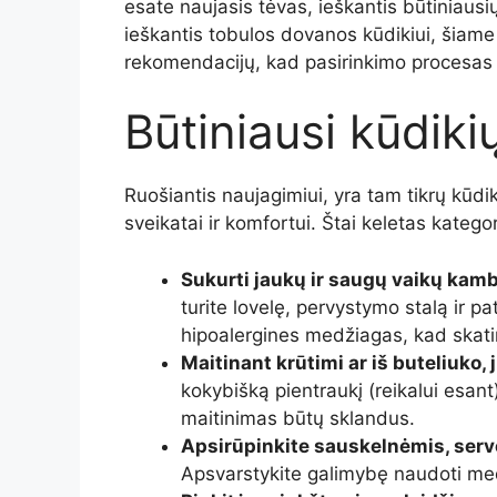
esate naujasis tėvas, ieškantis būtiniausi
ieškantis tobulos dovanos kūdikiui, šiame s
rekomendacijų, kad pasirinkimo procesas 
Būtiniausi kūdiki
Ruošiantis naujagimiui, yra tam tikrų kūdiki
sveikatai ir komfortui. Štai keletas kategori
Sukurti jaukų ir saugų vaikų kamb
turite lovelę, pervystymo stalą ir pa
hipoalergines medžiagas, kad skati
Maitinant krūtimi ar iš buteliuko,
kokybišką pientraukį (reikalui esant)
maitinimas būtų sklandus.
Apsirūpinkite sauskelnėmis, serv
Apsvarstykite galimybę naudoti med