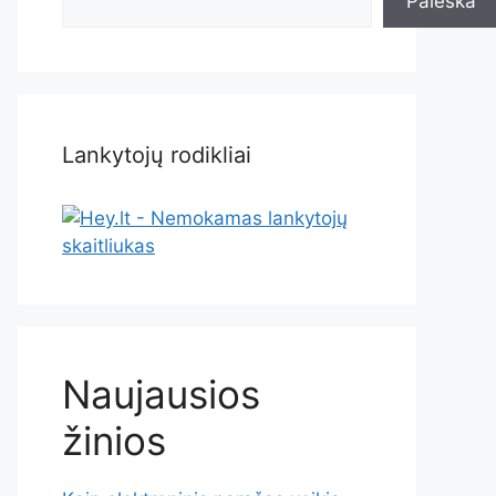
Paieška
Lankytojų rodikliai
Naujausios
žinios