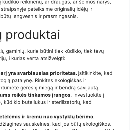
ų kūdikio reikmenų, ar draugas, ar šeimos narys,
traipsnyje pateiksime originalių idėjų ir
būtų lengvesnis ir prasmingesnis.
ų produktai
ų gaminių, kurie būtini tiek kūdikio, tiek tėvų
jų, į kurias verta atsižvelgti:
arį yra svarbiausias prioritetas.
Įsitikinkite, kad
togią patalynę. Rinkitės ekologiškas ir
ntumėte geresnį miegą ir bendrą savijautą.
 jums reikės tinkamos įrangos
. Investuokite į
, kūdikio buteliukus ir sterilizatorių, kad
etėlėmis ir kremu nuo vystyklų bėrimo
.
žiagines sauskelnes, kad jos būtų ekologiškos.