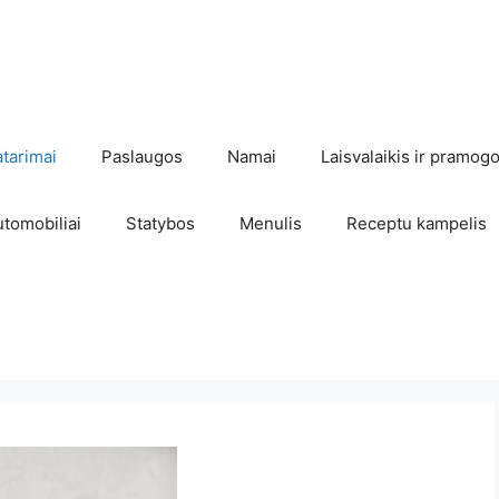
atarimai
Paslaugos
Namai
Laisvalaikis ir pramog
utomobiliai
Statybos
Menulis
Receptu kampelis