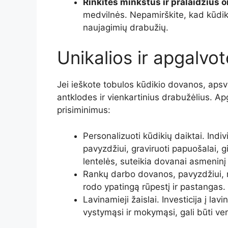
Rinkitės minkštus ir pralaidžius 
medvilnės. Nepamirškite, kad kūdiki
naujagimių drabužių.
Unikalios ir apgalvo
Jei ieškote tobulos kūdikio dovanos, apsva
antklodes ir vienkartinius drabužėlius. Apg
prisiminimus:
Personalizuoti kūdikių daiktai. Ind
pavyzdžiui, graviruoti papuošalai,
lentelės, suteikia dovanai asmeninį
Rankų darbo dovanos, pavyzdžiui, me
rodo ypatingą rūpestį ir pastangas.
Lavinamieji žaislai. Investicija į la
vystymąsi ir mokymąsi, gali būti ver