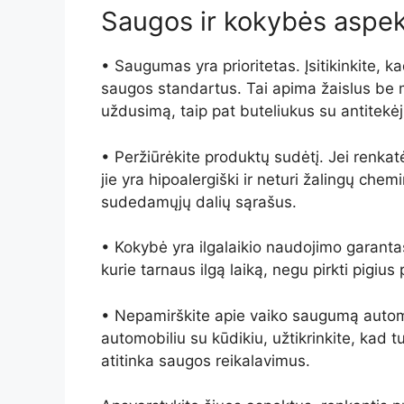
Saugos ir kokybės aspek
• Saugumas yra prioritetas. Įsitikinkite, ka
saugos standartus. Tai apima žaislus be ma
uždusimą, taip pat buteliukus su antitekė
• Peržiūrėkite produktų sudėtį. Jei renkat
jie yra hipoalergiški ir neturi žalingų chem
sudedamųjų dalių sąrašus.
• Kokybė yra ilgalaikio naudojimo garanta
kurie tarnaus ilgą laiką, negu pirkti pigius
• Nepamirškite apie vaiko saugumą automob
automobiliu su kūdikiu, užtikrinkite, kad t
atitinka saugos reikalavimus.