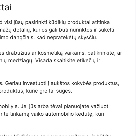
tai
d visi jūsų pasirinkti kūdikių produktai atitinka
žų detalių, kurios gali būti nurinktos ir sukelti
jimo dangčiais, kad nepratekėtų skysčių.
ės drabužius ar kosmetiką vaikams, patikrinkite, ar
inių medžiagų. Visada skaitikite etikečių ir
s. Geriau investuoti į aukštos kokybės produktus,
 produktus, kurie greitai suges.
ilyje. Jei jūs arba tėvai planuojate važiuoti
urite tinkamą vaiko automobilio kėdutę, kuri