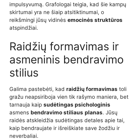
impulsyvumą. Grafologai teigia, kad šie kampų
skirtumai yra ne šiaip atsitiktinumai, o
reikšmingi jūsų vidinės
emocinės struktūros
atspindžiai.
Raidžių formavimas ir
asmeninis bendravimo
stilius
Galima pastebėti, kad
raidžių formavimas
toli
gražu neapsiriboja vien tik rašymo maniera, bet
tarnauja kaip
sudėtingas psichologinis
asmens
bendravimo stiliaus
planas
. Jūsų
raidės atskleidžia sudėtingas detales apie tai,
kaip bendraujate ir išreiškiate save žodžiu ir
neverbaliai.