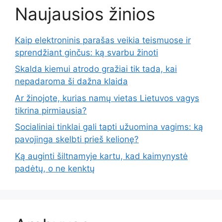
Naujausios žinios
Kaip elektroninis parašas veikia teismuose ir
sprendžiant ginčus: ką svarbu žinoti
Skalda kiemui atrodo gražiai tik tada, kai
nepadaroma ši dažna klaida
Ar žinojote, kurias namų vietas Lietuvos vagys
tikrina pirmiausia?
Socialiniai tinklai gali tapti užuomina vagims: ką
pavojinga skelbti prieš kelionę?
Ką auginti šiltnamyje kartu, kad kaimynystė
padėtų, o ne kenktų