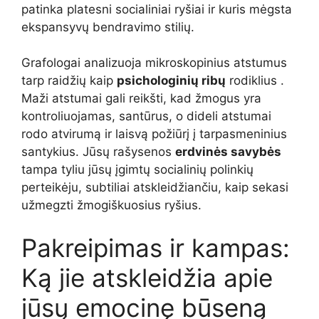
patinka platesni socialiniai ryšiai ir kuris mėgsta
ekspansyvų bendravimo stilių.
Grafologai analizuoja mikroskopinius atstumus
tarp raidžių kaip
psichologinių ribų
rodiklius .
Maži atstumai gali reikšti, kad žmogus yra
kontroliuojamas, santūrus, o dideli atstumai
rodo atvirumą ir laisvą požiūrį į tarpasmeninius
santykius. Jūsų rašysenos
erdvinės savybės
tampa tyliu jūsų įgimtų socialinių polinkių
perteikėju, subtiliai atskleidžiančiu, kaip sekasi
užmegzti žmogiškuosius ryšius.
Pakreipimas ir kampas:
Ką jie atskleidžia apie
jūsų emocinę būseną