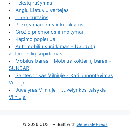
Tekstų rašymas
Anglu Lietuviu vertejas
Linen curtains
Prekės mamoms ir kūdikiams
Grožio priemonės ir mokymai
Kepimo popierius
Automobiliu supirkimas - Naudotų
automobilių supirkimas
Mobilus baras - Mobilus kokteilių baras -
SUNBAR
Santechnikas Vilniuje - Katilo montavimas
Vilniuje
Juvelyras Vilniuje - Juvelyrikos taisykla
Vilniuje
© 2026 CUST
• Built with
GeneratePress