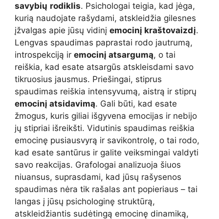
savybių
rodiklis
. Psichologai teigia, kad jėga,
kurią naudojate rašydami, atskleidžia gilesnes
įžvalgas apie jūsų vidinį
emocinį kraštovaizdį
.
Lengvas spaudimas paprastai rodo jautrumą,
introspekciją ir
emocinį atsargumą
, o tai
reiškia, kad esate atsargūs atskleisdami savo
tikruosius jausmus. Priešingai, stiprus
spaudimas reiškia intensyvumą, aistrą ir stiprų
emocinį atsidavimą
. Gali būti, kad esate
žmogus, kuris giliai išgyvena emocijas ir nebijo
jų stipriai išreikšti. Vidutinis spaudimas reiškia
emocinę pusiausvyrą ir savikontrolę, o tai rodo,
kad esate santūrus ir galite veiksmingai valdyti
savo reakcijas. Grafologai analizuoja šiuos
niuansus, suprasdami, kad jūsų rašysenos
spaudimas nėra tik rašalas ant popieriaus – tai
langas į jūsų psichologinę struktūrą,
atskleidžiantis sudėtingą emocinę dinamiką,