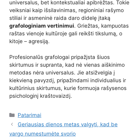
universalus, bet kontekstualiai apibrėžtas. Tokie
veiksniai kaip išsilavinimas, regioniniai rašymo
stiliai ir asmeninė raida daro didelę įtaką
grafologiniam vertinimui
. Griežtas, kampuotas
raštas vienoje kultūroje gali reikšti tikslumą, o
kitoje – agresiją.
Profesionalūs grafologai pripažįsta šiuos
skirtumus ir supranta, kad nė vienas aiškinimo
metodas nėra universalus. Jie atsižvelgia į
kiekvieną pavyzdį, pripažindami individualius ir
kultūrinius skirtumus, kurie formuoja rašysenos
psichologinį kraštovaizdį.
Kategorijos
Patarimai
Geriausias dienos metas valgyti, kad be
vargo numestumėte svorio