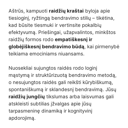
Aštrūs, kampuoti
raidžių kraštai
byloja apie
tiesioginį, ryžtingą bendravimo stilių – tikėtina,
kad būsite tiesmuki ir vertinsite pokalbių
efektyvumą. Priešingai, užapvalintos, minkštos
raidžių formos rodo
empatiškesnį ir
globėjiškesnį bendravimo būdą
, kai pirmenybė
teikiama emociniams niuansams.
Nuosekliai sujungtos raidės rodo loginį
mąstymą ir struktūrizuotą bendravimo metodą,
o nesujungtos raidės gali reikšti kūrybiškumą,
spontaniškumą ir sklandesnį bendravimą. Jūsų
raidžių jungčių
tikslumas arba laisvumas gali
atskleisti subtilias įžvalgas apie jūsų
tarpasmeninę dinamiką ir kognityvinį
apdorojimą.