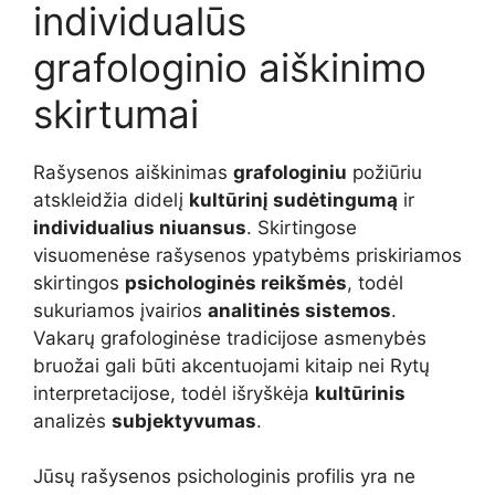
individualūs
grafologinio aiškinimo
skirtumai
Rašysenos aiškinimas
grafologiniu
požiūriu
atskleidžia didelį
kultūrinį sudėtingumą
ir
individualius niuansus
. Skirtingose
visuomenėse rašysenos ypatybėms priskiriamos
skirtingos
psichologinės reikšmės
, todėl
sukuriamos įvairios
analitinės sistemos
.
Vakarų grafologinėse tradicijose asmenybės
bruožai gali būti akcentuojami kitaip nei Rytų
interpretacijose, todėl išryškėja
kultūrinis
analizės
subjektyvumas
.
Jūsų rašysenos psichologinis profilis yra ne