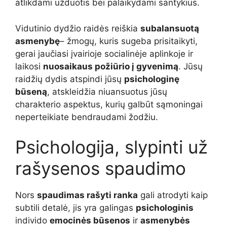
atlikdami užduotis bei palaikydami santykius.
Vidutinio dydžio raidės reiškia
subalansuotą
asmenybę
– žmogų, kuris sugeba prisitaikyti,
gerai jaučiasi įvairioje socialinėje aplinkoje ir
laikosi
nuosaikaus požiūrio į gyvenimą
. Jūsų
raidžių dydis atspindi jūsų
psichologinę
būseną
, atskleidžia niuansuotus jūsų
charakterio aspektus, kurių galbūt sąmoningai
neperteikiate bendraudami žodžiu.
Psichologija, slypinti už
rašysenos spaudimo
Nors
spaudimas rašyti ranka
gali atrodyti kaip
subtili detalė, jis yra galingas
psichologinis
individo
emocinės būsenos
ir
asmenybės