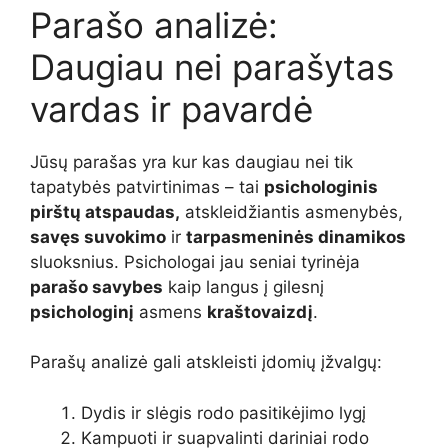
Parašo analizė:
Daugiau nei parašytas
vardas ir pavardė
Jūsų parašas yra kur kas daugiau nei tik
tapatybės patvirtinimas – tai
psichologinis
pirštų atspaudas,
atskleidžiantis asmenybės,
savęs suvokimo
ir
tarpasmeninės dinamikos
sluoksnius. Psichologai jau seniai tyrinėja
parašo savybes
kaip langus į gilesnį
psichologinį
asmens
kraštovaizdį
.
Parašų analizė gali atskleisti įdomių įžvalgų:
Dydis ir slėgis rodo pasitikėjimo lygį
Kampuoti ir suapvalinti dariniai rodo