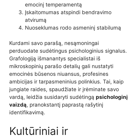
emocinį temperamentą
Įskaitomumas atspindi bendravimo
atvirumą
Nuoseklumas rodo asmeninį stabilumą
Kurdami savo parašą, nesąmoningai
perduodate sudėtingus psichologinius signalus.
Grafologiją išmanantys specialistai iš
mikroskopinių parašo detalių gali nustatyti
emocinės būsenos niuansus, profesines
ambicijas ir tarpasmeninius polinkius. Tai, kaip
jungiate raides, spaudžiate ir įrėminate savo
vardą, leidžia susidaryti sudėtingą
psichologinį
vaizdą
, pranokstantį paprastą rašytinį
identifikavimą.
Kultūriniai ir