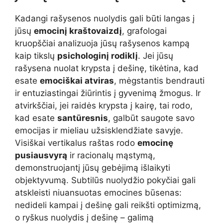
Kadangi rašysenos nuolydis gali būti langas į
jūsų
emocinį kraštovaizdį
, grafologai
kruopščiai analizuoja jūsų rašysenos kampą
kaip tikslų
psichologinį rodiklį
. Jei jūsų
rašysena nuolat krypsta į dešinę, tikėtina, kad
esate
emociškai atviras
, mėgstantis bendrauti
ir entuziastingai žiūrintis į gyvenimą žmogus. Ir
atvirkščiai, jei raidės krypsta į kairę, tai rodo,
kad esate
santūresnis
, galbūt saugote savo
emocijas ir mieliau užsisklendžiate savyje.
Visiškai vertikalus raštas rodo
emocinę
pusiausvyrą
ir racionalų mąstymą,
demonstruojantį jūsų gebėjimą išlaikyti
objektyvumą. Subtilūs nuolydžio pokyčiai gali
atskleisti niuansuotas emocines būsenas:
nedideli kampai į dešinę gali reikšti optimizmą,
o ryškus nuolydis į dešinę – galimą