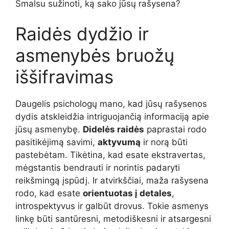
Smalsu sužinoti, ką sako jūsų rašysena?
Raidės dydžio ir
asmenybės bruožų
iššifravimas
Daugelis psichologų mano, kad jūsų rašysenos
dydis atskleidžia intriguojančią informaciją apie
jūsų asmenybę.
Didelės raidės
paprastai rodo
pasitikėjimą savimi,
aktyvumą
ir norą būti
pastebėtam. Tikėtina, kad esate ekstravertas,
mėgstantis bendrauti ir norintis padaryti
reikšmingą įspūdį. Ir atvirkščiai, maža rašysena
rodo, kad esate
orientuotas į detales
,
introspektyvus ir galbūt drovus. Tokie asmenys
linkę būti santūresni, metodiškesni ir atsargesni