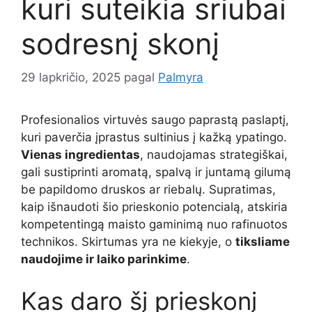
kuri suteikia sriubai
sodresnį skonį
29 lapkričio, 2025
pagal
Palmyra
Profesionalios virtuvės saugo paprastą paslaptį,
kuri paverčia įprastus sultinius į kažką ypatingo.
Vienas ingredientas
, naudojamas strategiškai,
gali sustiprinti aromatą, spalvą ir juntamą gilumą
be papildomo druskos ar riebalų. Supratimas,
kaip išnaudoti šio prieskonio potencialą, atskiria
kompetentingą maisto gaminimą nuo rafinuotos
technikos. Skirtumas yra ne kiekyje, o
tiksliame
naudojime ir laiko parinkime
.
Kas daro šį prieskonį