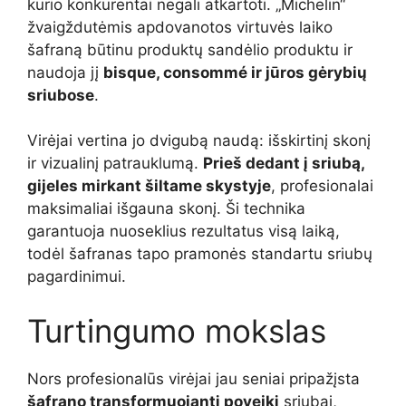
kurio konkurentai negali atkartoti. „Michelin“
žvaigždutėmis apdovanotos virtuvės laiko
šafraną būtinu produktų sandėlio produktu ir
naudoja jį
bisque, consommé ir jūros gėrybių
sriubose
.
Virėjai vertina jo dvigubą naudą: išskirtinį skonį
ir vizualinį patrauklumą.
Prieš dedant į sriubą,
gijeles mirkant šiltame skystyje
, profesionalai
maksimaliai išgauna skonį. Ši technika
garantuoja nuoseklius rezultatus visą laiką,
todėl šafranas tapo pramonės standartu sriubų
pagardinimui.
Turtingumo mokslas
Nors profesionalūs virėjai jau seniai pripažįsta
šafrano transformuojantį poveikį
sriubai,