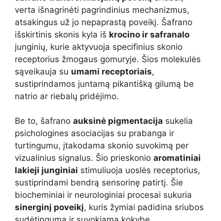
verta išnagrinėti pagrindinius mechanizmus,
atsakingus už jo nepaprastą poveikį. Šafrano
išskirtinis skonis kyla iš
krocino ir safranalo
junginių, kurie aktyvuoja specifinius skonio
receptorius žmogaus gomuryje. Šios molekulės
sąveikauja su
umami receptoriais
,
sustiprindamos juntamą pikantišką gilumą be
natrio ar riebalų pridėjimo.
Be to, šafrano
auksinė pigmentacija
sukelia
psichologines asociacijas su prabanga ir
turtingumu, įtakodama skonio suvokimą per
vizualinius signalus. Šio prieskonio
aromatiniai
lakieji junginiai
stimuliuoja uoslės receptorius,
sustiprindami bendrą sensorinę patirtį. Šie
biocheminiai ir neurologiniai procesai sukuria
sinerginį poveikį
, kuris žymiai padidina sriubos
sudėtingumą ir suvokiamą kokybę.