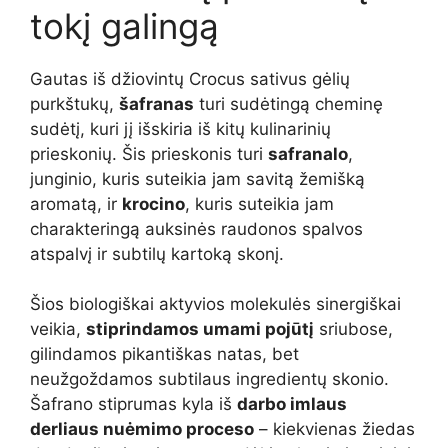
tokį galingą
Gautas iš džiovintų Crocus sativus gėlių
purkštukų,
šafranas
turi sudėtingą cheminę
sudėtį, kuri jį išskiria iš kitų kulinarinių
prieskonių. Šis prieskonis turi
safranalo
,
junginio, kuris suteikia jam savitą žemišką
aromatą, ir
krocino
, kuris suteikia jam
charakteringą auksinės raudonos spalvos
atspalvį ir subtilų kartoką skonį.
Šios biologiškai aktyvios molekulės sinergiškai
veikia,
stiprindamos umami pojūtį
sriubose,
gilindamos pikantiškas natas, bet
neužgoždamos subtilaus ingredientų skonio.
Šafrano stiprumas kyla iš
darbo imlaus
derliaus nuėmimo proceso
– kiekvienas žiedas