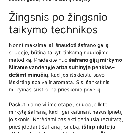
Žingsnis po žingsnio
taikymo technikos
Norint maksimaliai išnaudoti šafrano galią
sriuboje, būtina taikyti tinkamą naudojimo
metodiką. Pradėkite nuo
šafrano gijų mirkymo
šiltame vandenyje arba sultinyje
penkias–
dešimt minučių
, kad jos išskleistų savo
išskirtinę spalvą ir aromatą. Šis išankstinis
mirkymas sustiprina prieskonio poveikį.
Paskutiniame virimo etape į sriubą įpilkite
mirkytą šafraną, kad ilgai kaitinant nesusilpnėtų
jo skonis. Norėdami pasiekti geriausią rezultatą,
prieš įdedant šafraną į sriubą,
ištirpinkite jo