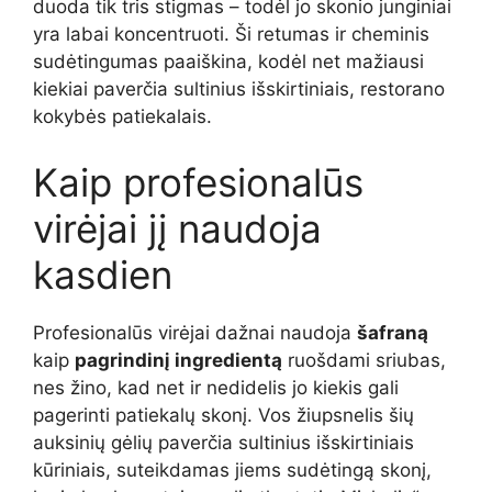
duoda tik tris stigmas – todėl jo skonio junginiai
yra labai koncentruoti. Ši retumas ir cheminis
sudėtingumas paaiškina, kodėl net mažiausi
kiekiai paverčia sultinius išskirtiniais, restorano
kokybės patiekalais.
Kaip profesionalūs
virėjai jį naudoja
kasdien
Profesionalūs virėjai dažnai naudoja
šafraną
kaip
pagrindinį ingredientą
ruošdami sriubas,
nes žino, kad net ir nedidelis jo kiekis gali
pagerinti patiekalų skonį. Vos žiupsnelis šių
auksinių gėlių paverčia sultinius išskirtiniais
kūriniais, suteikdamas jiems sudėtingą skonį,