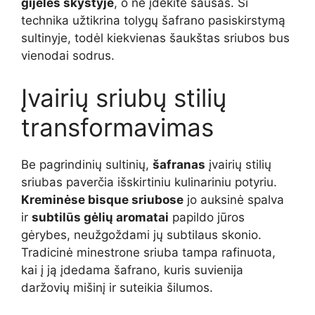
gijeles skystyje
, o ne įdėkite sausas. Ši
technika užtikrina tolygų šafrano pasiskirstymą
sultinyje, todėl kiekvienas šaukštas sriubos bus
vienodai sodrus.
Įvairių sriubų stilių
transformavimas
Be pagrindinių sultinių,
šafranas
įvairių stilių
sriubas paverčia išskirtiniu kulinariniu potyriu.
Kreminėse bisque sriubose
jo auksinė spalva
ir
subtilūs gėlių aromatai
papildo jūros
gėrybes, neužgoždami jų subtilaus skonio.
Tradicinė minestrone sriuba tampa rafinuota,
kai į ją įdedama šafrano, kuris suvienija
daržovių mišinį ir suteikia šilumos.