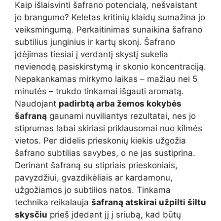
Kaip išlaisvinti šafrano potencialą, nešvaistant
jo brangumo? Keletas kritinių klaidų sumažina jo
veiksmingumą. Perkaitinimas sunaikina šafrano
subtilius junginius ir kartų skonį. Šafrano
įdėjimas tiesiai į verdantį skystį sukelia
nevienodą pasiskirstymą ir skonio koncentraciją.
Nepakankamas mirkymo laikas – mažiau nei 5
minutės – trukdo tinkamai išgauti aromatą.
Naudojant
padirbtą arba žemos kokybės
šafraną
gaunami nuviliantys rezultatai, nes jo
stiprumas labai skiriasi priklausomai nuo kilmės
vietos. Per didelis prieskonių kiekis užgožia
šafrano subtilias savybes, o ne jas sustiprina.
Derinant šafraną su stipriais prieskoniais,
pavyzdžiui, gvazdikėliais ar kardamonu,
užgožiamos jo subtilios natos. Tinkama
technika reikalauja
šafraną atskirai užpilti šiltu
skysčiu
prieš įdedant jį į sriubą, kad būtų