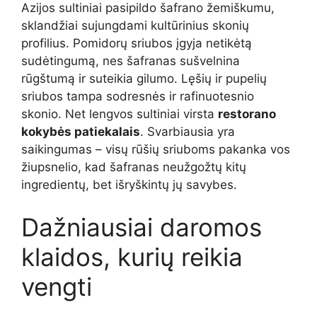
Azijos sultiniai pasipildo šafrano žemiškumu,
sklandžiai sujungdami kultūrinius skonių
profilius. Pomidorų sriubos įgyja netikėtą
sudėtingumą, nes šafranas sušvelnina
rūgštumą ir suteikia gilumo. Lęšių ir pupelių
sriubos tampa sodresnės ir rafinuotesnio
skonio. Net lengvos sultiniai virsta
restorano
kokybės patiekalais
. Svarbiausia yra
saikingumas – visų rūšių sriuboms pakanka vos
žiupsnelio, kad šafranas neužgožtų kitų
ingredientų, bet išryškintų jų savybes.
Dažniausiai daromos
klaidos, kurių reikia
vengti