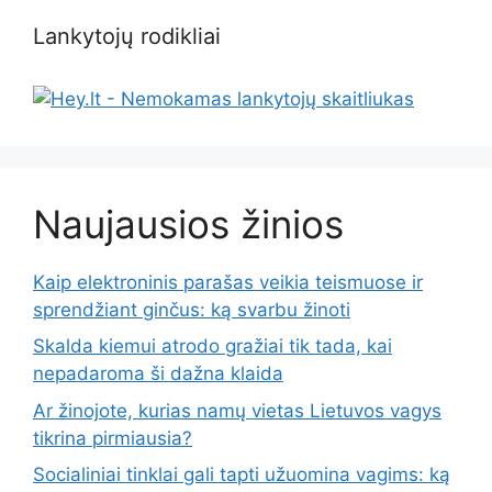
Lankytojų rodikliai
Naujausios žinios
Kaip elektroninis parašas veikia teismuose ir
sprendžiant ginčus: ką svarbu žinoti
Skalda kiemui atrodo gražiai tik tada, kai
nepadaroma ši dažna klaida
Ar žinojote, kurias namų vietas Lietuvos vagys
tikrina pirmiausia?
Socialiniai tinklai gali tapti užuomina vagims: ką