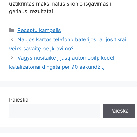
užtikrintas maksimalus skonio išgavimas ir
geriausi rezultatai.
Kategorijos
Receptu kampelis
Naujos kartos telefono baterijos: ar jos tikrai
veiks savaitę be įkrovimo?
Vagys nusitaikė į jūsų automobilį: kodėl
katalizatoriai dingsta per 90 sekundžių
Paieška
Paieška