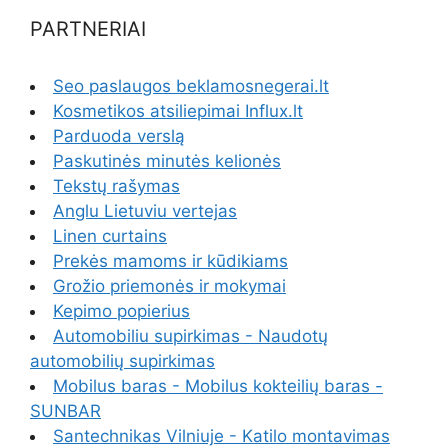
PARTNERIAI
Seo paslaugos beklamosnegerai.lt
Kosmetikos atsiliepimai Influx.lt
Parduoda verslą
Paskutinės minutės kelionės
Tekstų rašymas
Anglu Lietuviu vertejas
Linen curtains
Prekės mamoms ir kūdikiams
Grožio priemonės ir mokymai
Kepimo popierius
Automobiliu supirkimas - Naudotų
automobilių supirkimas
Mobilus baras - Mobilus kokteilių baras -
SUNBAR
Santechnikas Vilniuje - Katilo montavimas