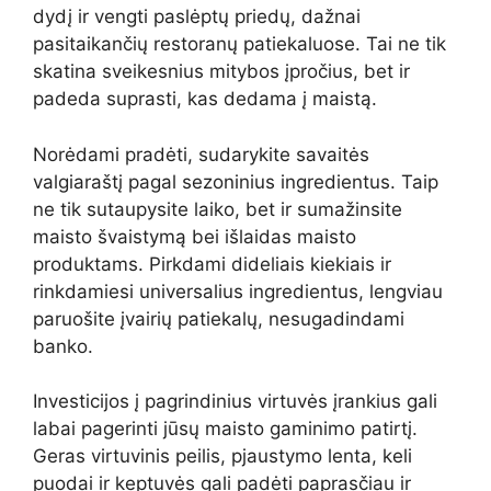
dydį ir vengti paslėptų priedų, dažnai
pasitaikančių restoranų patiekaluose. Tai ne tik
skatina sveikesnius mitybos įpročius, bet ir
padeda suprasti, kas dedama į maistą.
Norėdami pradėti, sudarykite savaitės
valgiaraštį pagal sezoninius ingredientus. Taip
ne tik sutaupysite laiko, bet ir sumažinsite
maisto švaistymą bei išlaidas maisto
produktams. Pirkdami dideliais kiekiais ir
rinkdamiesi universalius ingredientus, lengviau
paruošite įvairių patiekalų, nesugadindami
banko.
Investicijos į pagrindinius virtuvės įrankius gali
labai pagerinti jūsų maisto gaminimo patirtį.
Geras virtuvinis peilis, pjaustymo lenta, keli
puodai ir keptuvės gali padėti paprasčiau ir