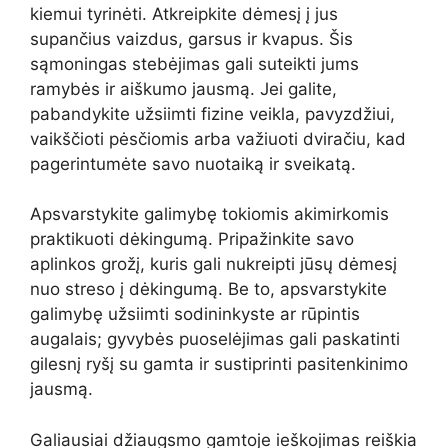
kiemui tyrinėti. Atkreipkite dėmesį į jus
supančius vaizdus, garsus ir kvapus. Šis
sąmoningas stebėjimas gali suteikti jums
ramybės ir aiškumo jausmą. Jei galite,
pabandykite užsiimti fizine veikla, pavyzdžiui,
vaikščioti pėsčiomis arba važiuoti dviračiu, kad
pagerintumėte savo nuotaiką ir sveikatą.
Apsvarstykite galimybę tokiomis akimirkomis
praktikuoti dėkingumą. Pripažinkite savo
aplinkos grožį, kuris gali nukreipti jūsų dėmesį
nuo streso į dėkingumą. Be to, apsvarstykite
galimybę užsiimti sodininkyste ar rūpintis
augalais; gyvybės puoselėjimas gali paskatinti
gilesnį ryšį su gamta ir sustiprinti pasitenkinimo
jausmą.
Galiausiai džiaugsmo gamtoje ieškojimas reiškia