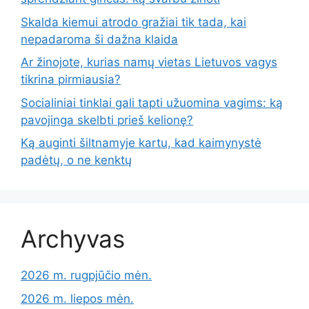
Skalda kiemui atrodo gražiai tik tada, kai
nepadaroma ši dažna klaida
Ar žinojote, kurias namų vietas Lietuvos vagys
tikrina pirmiausia?
Socialiniai tinklai gali tapti užuomina vagims: ką
pavojinga skelbti prieš kelionę?
Ką auginti šiltnamyje kartu, kad kaimynystė
padėtų, o ne kenktų
Archyvas
2026 m. rugpjūčio mėn.
2026 m. liepos mėn.