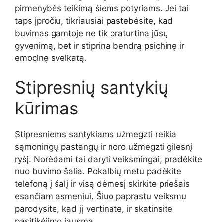
pirmenybės teikimą šiems potyriams. Jei tai
taps įpročiu, tikriausiai pastebėsite, kad
buvimas gamtoje ne tik praturtina jūsų
gyvenimą, bet ir stiprina bendrą psichinę ir
emocinę sveikatą.
Stipresnių santykių
kūrimas
Stipresniems santykiams užmegzti reikia
sąmoningų pastangų ir noro užmegzti gilesnį
ryšį. Norėdami tai daryti veiksmingai, pradėkite
nuo buvimo šalia. Pokalbių metu padėkite
telefoną į šalį ir visą dėmesį skirkite priešais
esančiam asmeniui. Šiuo paprastu veiksmu
parodysite, kad jį vertinate, ir skatinsite
pasitikėjimo jausmą.