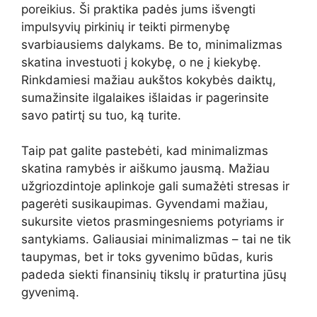
poreikius. Ši praktika padės jums išvengti
impulsyvių pirkinių ir teikti pirmenybę
svarbiausiems dalykams. Be to, minimalizmas
skatina investuoti į kokybę, o ne į kiekybę.
Rinkdamiesi mažiau aukštos kokybės daiktų,
sumažinsite ilgalaikes išlaidas ir pagerinsite
savo patirtį su tuo, ką turite.
Taip pat galite pastebėti, kad minimalizmas
skatina ramybės ir aiškumo jausmą. Mažiau
užgriozdintoje aplinkoje gali sumažėti stresas ir
pagerėti susikaupimas. Gyvendami mažiau,
sukursite vietos prasmingesniems potyriams ir
santykiams. Galiausiai minimalizmas – tai ne tik
taupymas, bet ir toks gyvenimo būdas, kuris
padeda siekti finansinių tikslų ir praturtina jūsų
gyvenimą.