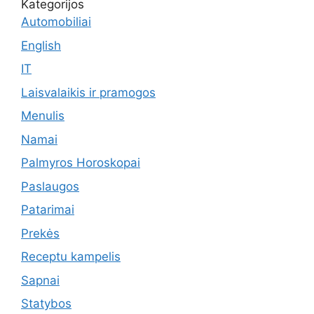
Kategorijos
Automobiliai
English
IT
Laisvalaikis ir pramogos
Menulis
Namai
Palmyros Horoskopai
Paslaugos
Patarimai
Prekės
Receptu kampelis
Sapnai
Statybos