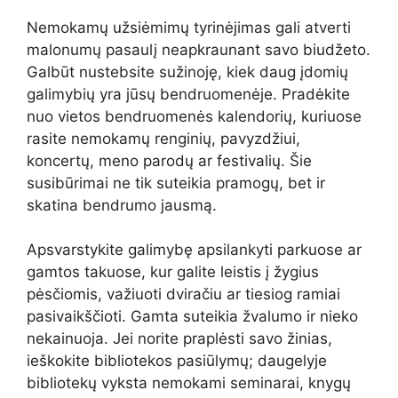
Nemokamų užsiėmimų tyrinėjimas gali atverti
malonumų pasaulį neapkraunant savo biudžeto.
Galbūt nustebsite sužinoję, kiek daug įdomių
galimybių yra jūsų bendruomenėje. Pradėkite
nuo vietos bendruomenės kalendorių, kuriuose
rasite nemokamų renginių, pavyzdžiui,
koncertų, meno parodų ar festivalių. Šie
susibūrimai ne tik suteikia pramogų, bet ir
skatina bendrumo jausmą.
Apsvarstykite galimybę apsilankyti parkuose ar
gamtos takuose, kur galite leistis į žygius
pėsčiomis, važiuoti dviračiu ar tiesiog ramiai
pasivaikščioti. Gamta suteikia žvalumo ir nieko
nekainuoja. Jei norite praplėsti savo žinias,
ieškokite bibliotekos pasiūlymų; daugelyje
bibliotekų vyksta nemokami seminarai, knygų