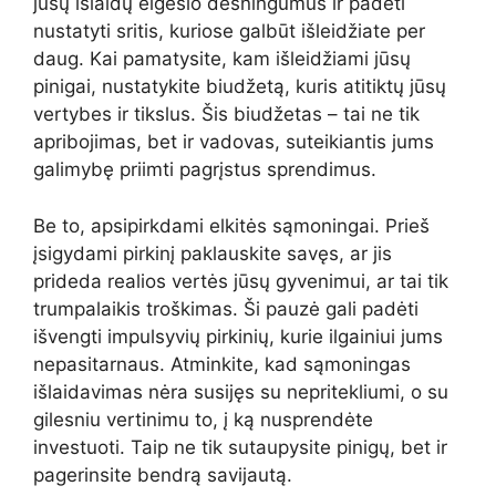
jūsų išlaidų elgesio dėsningumus ir padėti
nustatyti sritis, kuriose galbūt išleidžiate per
daug. Kai pamatysite, kam išleidžiami jūsų
pinigai, nustatykite biudžetą, kuris atitiktų jūsų
vertybes ir tikslus. Šis biudžetas – tai ne tik
apribojimas, bet ir vadovas, suteikiantis jums
galimybę priimti pagrįstus sprendimus.
Be to, apsipirkdami elkitės sąmoningai. Prieš
įsigydami pirkinį paklauskite savęs, ar jis
prideda realios vertės jūsų gyvenimui, ar tai tik
trumpalaikis troškimas. Ši pauzė gali padėti
išvengti impulsyvių pirkinių, kurie ilgainiui jums
nepasitarnaus. Atminkite, kad sąmoningas
išlaidavimas nėra susijęs su nepritekliumi, o su
gilesniu vertinimu to, į ką nusprendėte
investuoti. Taip ne tik sutaupysite pinigų, bet ir
pagerinsite bendrą savijautą.