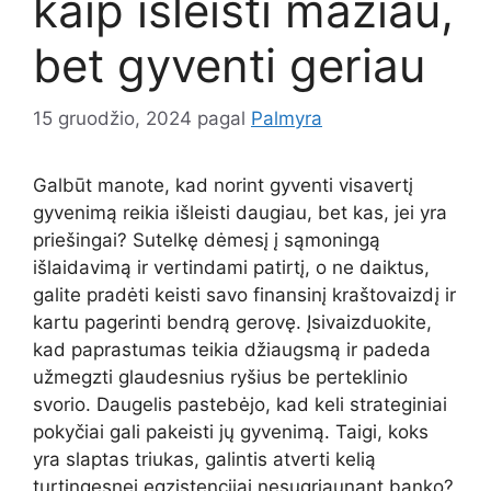
kaip išleisti mažiau,
bet gyventi geriau
15 gruodžio, 2024
pagal
Palmyra
Galbūt manote, kad norint gyventi visavertį
gyvenimą reikia išleisti daugiau, bet kas, jei yra
priešingai? Sutelkę dėmesį į sąmoningą
išlaidavimą ir vertindami patirtį, o ne daiktus,
galite pradėti keisti savo finansinį kraštovaizdį ir
kartu pagerinti bendrą gerovę. Įsivaizduokite,
kad paprastumas teikia džiaugsmą ir padeda
užmegzti glaudesnius ryšius be perteklinio
svorio. Daugelis pastebėjo, kad keli strateginiai
pokyčiai gali pakeisti jų gyvenimą. Taigi, koks
yra slaptas triukas, galintis atverti kelią
turtingesnei egzistencijai nesugriaunant banko?