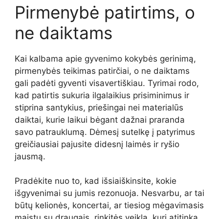
Pirmenybė patirtims, o
ne daiktams
Kai kalbama apie gyvenimo kokybės gerinimą,
pirmenybės teikimas patirčiai, o ne daiktams
gali padėti gyventi visavertiškiau. Tyrimai rodo,
kad patirtis sukuria ilgalaikius prisiminimus ir
stiprina santykius, priešingai nei materialūs
daiktai, kurie laikui bėgant dažnai praranda
savo patrauklumą. Dėmesį sutelkę į patyrimus
greičiausiai pajusite didesnį laimės ir ryšio
jausmą.
Pradėkite nuo to, kad išsiaiškinsite, kokie
išgyvenimai su jumis rezonuoja. Nesvarbu, ar tai
būtų kelionės, koncertai, ar tiesiog mėgavimasis
maistu su draugais, rinkitės veiklą, kuri atitinka