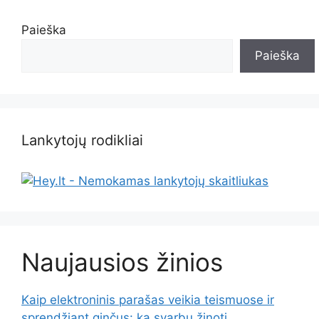
Paieška
Paieška
Lankytojų rodikliai
Naujausios žinios
Kaip elektroninis parašas veikia teismuose ir
sprendžiant ginčus: ką svarbu žinoti