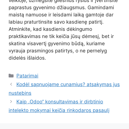
veikloje, užmegsite gilesnius ryšius ir įvertinsite
paprastus gyvenimo džiaugsmus. Gamindami
maistą namuose ir leisdami laiką gamtoje dar
labiau praturtinsite savo kasdienę patirtį.
Atminkite, kad kasdienis dėkingumo
praktikavimas ne tik keičia jūsų dėmesį, bet ir
skatina visavertį gyvenimo būdą, kuriame
vyrauja prasmingos patirtys, o ne pernelyg
didelės išlaidos.
Kategorijos
Patarimai
Kodėl sapnuojame cunamius? atsakymas jus
nustebins
Kaip „Odoo“ konsultavimas ir dirbtinio
intelekto mokymai keičia rinkodaros pasaulį