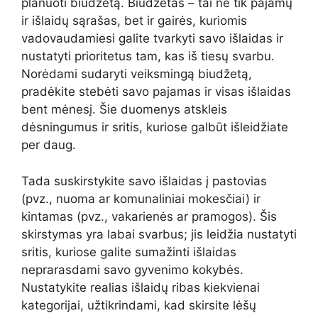
planuoti biudžetą. Biudžetas – tai ne tik pajamų
ir išlaidų sąrašas, bet ir gairės, kuriomis
vadovaudamiesi galite tvarkyti savo išlaidas ir
nustatyti prioritetus tam, kas iš tiesų svarbu.
Norėdami sudaryti veiksmingą biudžetą,
pradėkite stebėti savo pajamas ir visas išlaidas
bent mėnesį. Šie duomenys atskleis
dėsningumus ir sritis, kuriose galbūt išleidžiate
per daug.
Tada suskirstykite savo išlaidas į pastovias
(pvz., nuoma ar komunaliniai mokesčiai) ir
kintamas (pvz., vakarienės ar pramogos). Šis
skirstymas yra labai svarbus; jis leidžia nustatyti
sritis, kuriose galite sumažinti išlaidas
neprarasdami savo gyvenimo kokybės.
Nustatykite realias išlaidų ribas kiekvienai
kategorijai, užtikrindami, kad skirsite lėšų