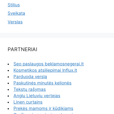
Stilius
Sveikata
Verslas
PARTNERIAI
Seo paslaugos beklamosnegerai.lt
Kosmetikos atsiliepimai Influx.lt
Parduoda verslą
Paskutinės minutės kelionės
Tekstų rašymas
Anglu Lietuviu vertejas
Linen curtains
Prekės mamoms ir kūdikiams