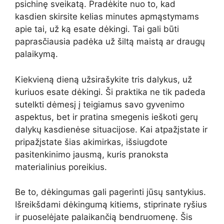
psichinę sveikatą. Pradėkite nuo to, kad
kasdien skirsite kelias minutes apmąstymams
apie tai, už ką esate dėkingi. Tai gali būti
paprasčiausia padėka už šiltą maistą ar draugų
palaikymą.
Kiekvieną dieną užsirašykite tris dalykus, už
kuriuos esate dėkingi. Ši praktika ne tik padeda
sutelkti dėmesį į teigiamus savo gyvenimo
aspektus, bet ir pratina smegenis ieškoti gerų
dalykų kasdienėse situacijose. Kai atpažįstate ir
pripažįstate šias akimirkas, išsiugdote
pasitenkinimo jausmą, kuris pranoksta
materialinius poreikius.
Be to, dėkingumas gali pagerinti jūsų santykius.
Išreikšdami dėkingumą kitiems, stiprinate ryšius
ir puoselėjate palaikančią bendruomenę. Šis