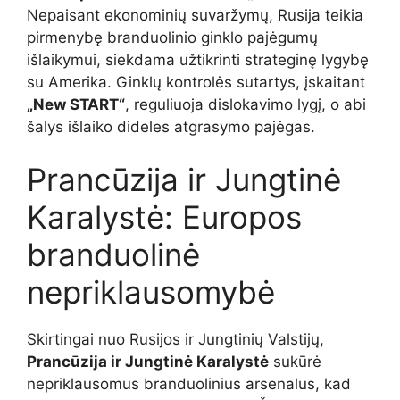
Nepaisant ekonominių suvaržymų, Rusija teikia
pirmenybę branduolinio ginklo pajėgumų
išlaikymui, siekdama užtikrinti strateginę lygybę
su Amerika. Ginklų kontrolės sutartys, įskaitant
„New START“
, reguliuoja dislokavimo lygį, o abi
šalys išlaiko dideles atgrasymo pajėgas.
Prancūzija ir Jungtinė
Karalystė: Europos
branduolinė
nepriklausomybė
Skirtingai nuo Rusijos ir Jungtinių Valstijų,
Prancūzija ir Jungtinė Karalystė
sukūrė
nepriklausomus branduolinius arsenalus, kad