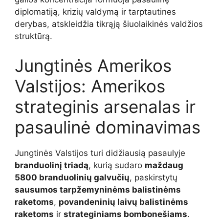
diplomatiją, krizių valdymą ir tarptautines
derybas, atskleidžia tikrąją šiuolaikinės valdžios
struktūrą.
Jungtinės Amerikos
Valstijos: Amerikos
strateginis arsenalas ir
pasaulinė dominavimas
Jungtinės Valstijos turi didžiausią pasaulyje
branduolinį triadą
, kurią sudaro
maždaug
5800 branduolinių galvučių
, paskirstytų
sausumos tarpžemyninėms balistinėms
raketoms
,
povandeninių laivų balistinėms
raketoms
ir
strateginiams bombonešiams
.