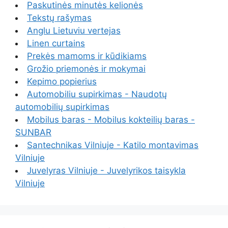
Paskutinės minutės kelionės
Tekstų rašymas
Anglu Lietuviu vertejas
Linen curtains
Prekės mamoms ir kūdikiams
Grožio priemonės ir mokymai
Kepimo popierius
Automobiliu supirkimas - Naudotų
automobilių supirkimas
Mobilus baras - Mobilus kokteilių baras -
SUNBAR
Santechnikas Vilniuje - Katilo montavimas
Vilniuje
Juvelyras Vilniuje - Juvelyrikos taisykla
Vilniuje