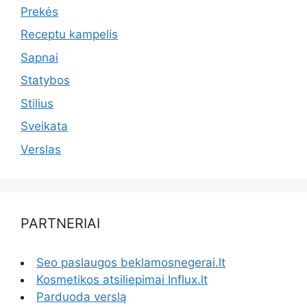
Prekės
Receptu kampelis
Sapnai
Statybos
Stilius
Sveikata
Verslas
PARTNERIAI
Seo paslaugos beklamosnegerai.lt
Kosmetikos atsiliepimai Influx.lt
Parduoda verslą