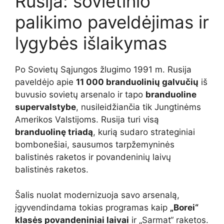
Rusija: sovietinio
palikimo paveldėjimas ir
lygybės išlaikymas
Po Sovietų Sąjungos žlugimo 1991 m. Rusija
paveldėjo apie
11 000 branduolinių galvučių
iš
buvusio sovietų arsenalo ir tapo
branduoline
supervalstybe
, nusileidžiančia tik Jungtinėms
Amerikos Valstijoms. Rusija turi visą
branduolinę triadą
, kurią sudaro strateginiai
bombonešiai, sausumos tarpžemyninės
balistinės raketos ir povandeninių laivų
balistinės raketos.
Šalis nuolat modernizuoja savo arsenalą,
įgyvendindama tokias programas kaip
„Borei“
klasės povandeniniai laivai
ir „Sarmat“ raketos.