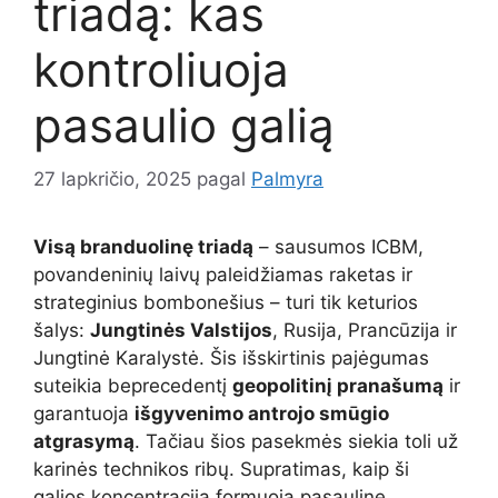
triadą: kas
kontroliuoja
pasaulio galią
27 lapkričio, 2025
pagal
Palmyra
Visą branduolinę triadą
– sausumos ICBM,
povandeninių laivų paleidžiamas raketas ir
strateginius bombonešius – turi tik keturios
šalys:
Jungtinės Valstijos
, Rusija, Prancūzija ir
Jungtinė Karalystė. Šis išskirtinis pajėgumas
suteikia beprecedentį
geopolitinį pranašumą
ir
garantuoja
išgyvenimo antrojo smūgio
atgrasymą
. Tačiau šios pasekmės siekia toli už
karinės technikos ribų. Supratimas, kaip ši
galios koncentracija formuoja pasaulinę