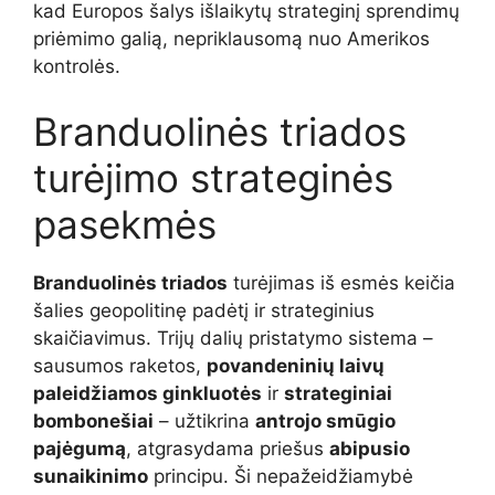
kad Europos šalys išlaikytų strateginį sprendimų
priėmimo galią, nepriklausomą nuo Amerikos
kontrolės.
Branduolinės triados
turėjimo strateginės
pasekmės
Branduolinės triados
turėjimas iš esmės keičia
šalies geopolitinę padėtį ir strateginius
skaičiavimus. Trijų dalių pristatymo sistema –
sausumos raketos,
povandeninių laivų
paleidžiamos ginkluotės
ir
strateginiai
bombonešiai
– užtikrina
antrojo smūgio
pajėgumą
, atgrasydama priešus
abipusio
sunaikinimo
principu. Ši nepažeidžiamybė