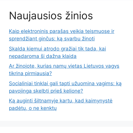
Naujausios žinios
Kaip elektroninis parašas veikia teismuose ir
sprendžiant ginčus: ką svarbu žinoti
Skalda kiemui atrodo gražiai tik tada, kai
nepadaroma ši dažna klaida
Ar žinojote, kurias namų vietas Lietuvos vagys
tikrina pirmiausia?
Socialiniai tinklai gali tapti užuomina vagims: ką
pavojinga skelbti prieš kelionę?
Ką auginti šiltnamyje kartu, kad kaimynystė
padėtų, o ne kenktų