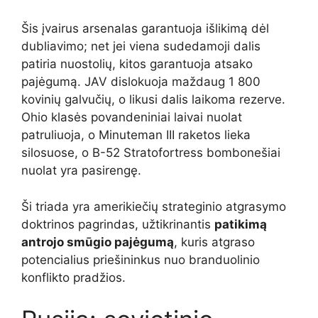
Šis įvairus arsenalas garantuoja išlikimą dėl
dubliavimo; net jei viena sudedamoji dalis
patiria nuostolių, kitos garantuoja atsako
pajėgumą. JAV dislokuoja maždaug 1 800
kovinių galvučių, o likusi dalis laikoma rezerve.
Ohio klasės povandeniniai laivai nuolat
patruliuoja, o Minuteman III raketos lieka
silosuose, o B-52 Stratofortress bombonešiai
nuolat yra pasirengę.
Ši triada yra amerikiečių strateginio atgrasymo
doktrinos pagrindas, užtikrinantis
patikimą
antrojo smūgio pajėgumą
, kuris atgraso
potencialius priešininkus nuo branduolinio
konflikto pradžios.