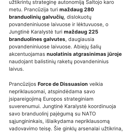
užtikrintų strateginę autonomiją Šaltojo karo
metu. Prancūzija turi
maždaug 280
branduolinių galvučių
, dislokuotų
povandeniniuose laivuose ir lėktuvuose, o
Jungtinė Karalystė turi
maždaug 225
branduolines galvutes
, daugiausia
povandeniniuose laivuose. Abiejų šalių
akcentuojamas
nuolatinis atgrasinimas jūroje
naudojant balistinių raketų povandeninius
laivus.
Prancūzijos
Force de Dissuasion
veikia
nepriklausomai, atspindėdama savo
įsipareigojimą Europos strateginiam
suverenumui. Jungtinė Karalystė koordinuoja
savo branduolinį pajėgumą su NATO
sąjungininkais, išlaikydama nepriklausomą
vadovavimo teisę. Šie ginklų arsenalai užtikrina,