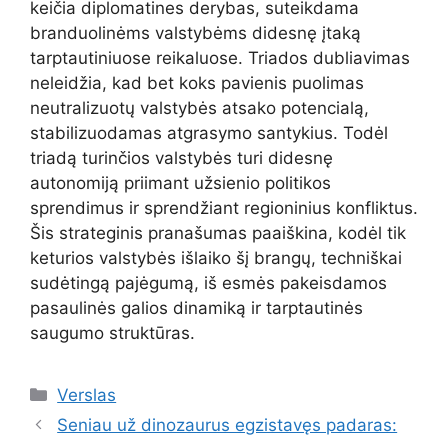
keičia diplomatines derybas, suteikdama
branduolinėms valstybėms didesnę įtaką
tarptautiniuose reikaluose. Triados dubliavimas
neleidžia, kad bet koks pavienis puolimas
neutralizuotų valstybės atsako potencialą,
stabilizuodamas atgrasymo santykius. Todėl
triadą turinčios valstybės turi didesnę
autonomiją priimant užsienio politikos
sprendimus ir sprendžiant regioninius konfliktus.
Šis strateginis pranašumas paaiškina, kodėl tik
keturios valstybės išlaiko šį brangų, techniškai
sudėtingą pajėgumą, iš esmės pakeisdamos
pasaulinės galios dinamiką ir tarptautinės
saugumo struktūras.
Kategorijos
Verslas
Seniau už dinozaurus egzistavęs padaras: