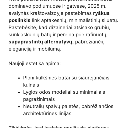
dominavo podiumuose ir gatvėse, 2025 m.
avalynės kraštovaizdyje pastebimas
ryškus
poslinkis
link aptakesnių, minimalistinių siluetų.
Pastebėsite, kad dizaineriai atsisako grubių,
sunkiaskulnių batų ir pereina prie rafinuotų,
supaprastintų alternatyvų,
pabrėžiančių
eleganciją ir mobilumą.
Naujoji estetika apima:
Ploni kulkšnies batai su siaurėjančiais
kulnais
Lygios odos modeliai su minimaliais
pagražinimais
Neutralių spalvų paletės, pabrėžiančios
architektūrines linijas
Tikėkimės, kad kadaise paplitusią platformų