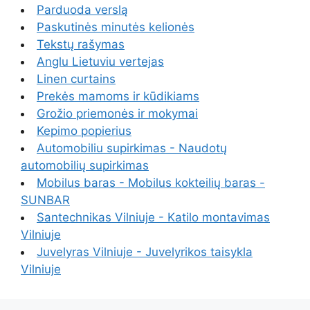
Parduoda verslą
Paskutinės minutės kelionės
Tekstų rašymas
Anglu Lietuviu vertejas
Linen curtains
Prekės mamoms ir kūdikiams
Grožio priemonės ir mokymai
Kepimo popierius
Automobiliu supirkimas - Naudotų
automobilių supirkimas
Mobilus baras - Mobilus kokteilių baras -
SUNBAR
Santechnikas Vilniuje - Katilo montavimas
Vilniuje
Juvelyras Vilniuje - Juvelyrikos taisykla
Vilniuje