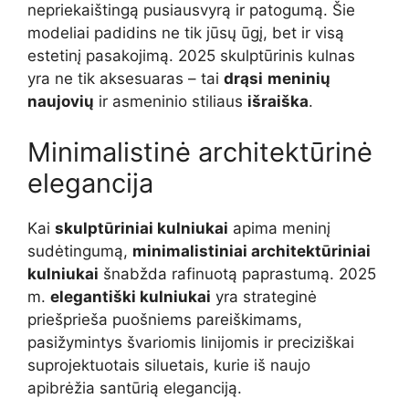
nepriekaištingą pusiausvyrą ir patogumą. Šie
modeliai padidins ne tik jūsų ūgį, bet ir visą
estetinį pasakojimą. 2025 skulptūrinis kulnas
yra ne tik aksesuaras – tai
drąsi
meninių
naujovių
ir asmeninio stiliaus
išraiška
.
Minimalistinė architektūrinė
elegancija
Kai
skulptūriniai kulniukai
apima meninį
sudėtingumą,
minimalistiniai architektūriniai
kulniukai
šnabžda rafinuotą paprastumą. 2025
m.
elegantiški kulniukai
yra strateginė
priešprieša puošniems pareiškimams,
pasižymintys švariomis linijomis ir preciziškai
suprojektuotais siluetais, kurie iš naujo
apibrėžia santūrią eleganciją.