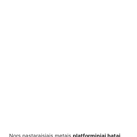
Nors pastaraisiais metais
platforminiai batai