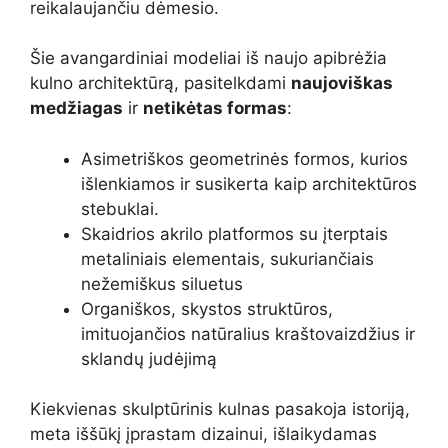
reikalaujančiu dėmesio.
Šie avangardiniai modeliai iš naujo apibrėžia
kulno architektūrą, pasitelkdami
naujoviškas
medžiagas
ir
netikėtas formas
:
Asimetriškos geometrinės formos, kurios
išlenkiamos ir susikerta kaip architektūros
stebuklai.
Skaidrios akrilo platformos su įterptais
metaliniais elementais, sukuriančiais
nežemiškus siluetus
Organiškos, skystos struktūros,
imituojančios natūralius kraštovaizdžius ir
sklandų judėjimą
Kiekvienas skulptūrinis kulnas pasakoja istoriją,
meta iššūkį įprastam dizainui, išlaikydamas