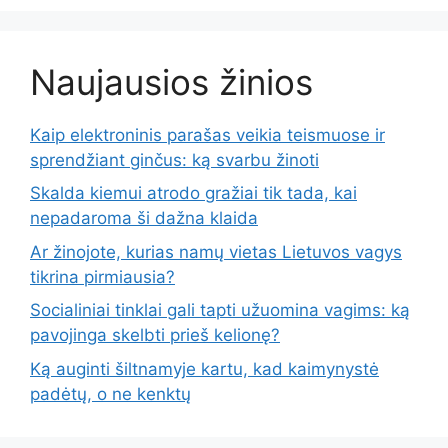
Naujausios žinios
Kaip elektroninis parašas veikia teismuose ir
sprendžiant ginčus: ką svarbu žinoti
Skalda kiemui atrodo gražiai tik tada, kai
nepadaroma ši dažna klaida
Ar žinojote, kurias namų vietas Lietuvos vagys
tikrina pirmiausia?
Socialiniai tinklai gali tapti užuomina vagims: ką
pavojinga skelbti prieš kelionę?
Ką auginti šiltnamyje kartu, kad kaimynystė
padėtų, o ne kenktų