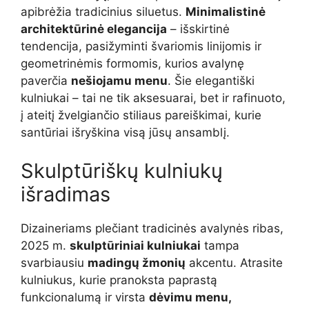
apibrėžia tradicinius siluetus.
Minimalistinė
architektūrinė elegancija
– išskirtinė
tendencija, pasižyminti švariomis linijomis ir
geometrinėmis formomis, kurios avalynę
paverčia
nešiojamu menu
. Šie elegantiški
kulniukai – tai ne tik aksesuarai, bet ir rafinuoto,
į ateitį žvelgiančio stiliaus pareiškimai, kurie
santūriai išryškina visą jūsų ansamblį.
Skulptūriškų kulniukų
išradimas
Dizaineriams plečiant tradicinės avalynės ribas,
2025 m.
skulptūriniai kulniukai
tampa
svarbiausiu
madingų žmonių
akcentu. Atrasite
kulniukus, kurie pranoksta paprastą
funkcionalumą ir virsta
dėvimu menu,