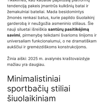
tendenciją pakeis įmantrūs kulkšnių batai ir
žemakulniai bateliai. Mada besidomintys
žmonės renkasi batus, kurie papildo šiuolaikinį
garderobą ir neužgožia asmeninio stiliaus. Šie
nauji siluetai išreiškia
santūrų pasitikėjimą
savimi
, pirmenybę teikdami švarioms linijoms ir
universaliam funkcionalumui, o ne dramatiškam
aukščiui ir gremėzdiškoms konstrukcijoms.
Žinia aiški: 2025 m. avalynės kraštovaizdyje
mažiau yra daugiau.
Minimalistiniai
sportbačių stiliai
šiuolaikiniam