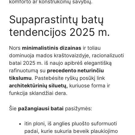
komforto ar konstrukcinių savybių.
Supaprastintų batų
tendencijos 2025 m.
Nors
minimalistinis dizainas
ir toliau
dominuoja mados kraštovaizdyje, racionalizuoti
batai 2025 m. iš naujo apibrėš elegantišką
rafinuotumą su
precedento neturinčiu
tikslumu
. Pastebėsite ryškų posūkį link
architektūrinių siluetų,
kuriuose forma ir
funkcija sklandžiai dera.
Šie
pažangiausi batai
pasižymės:
itin ploni, iš anglies pluošto suformuoti
padai, kurie sukuria beveik plaukiojimo