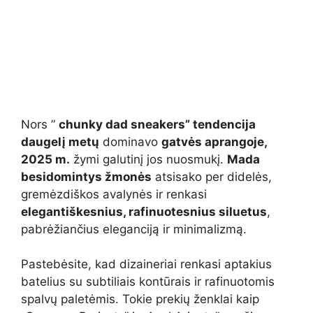
Nors ”
chunky dad sneakers” tendencija
daugelį metų
dominavo
gatvės aprangoje,
2025 m.
žymi galutinį jos nuosmukį.
Mada
besidomintys žmonės
atsisako per didelės,
gremėzdiškos avalynės ir renkasi
elegantiškesnius, rafinuotesnius siluetus
,
pabrėžiančius eleganciją ir minimalizmą.
Pastebėsite, kad dizaineriai renkasi aptakius
batelius su subtiliais kontūrais ir rafinuotomis
spalvų paletėmis. Tokie prekių ženklai kaip