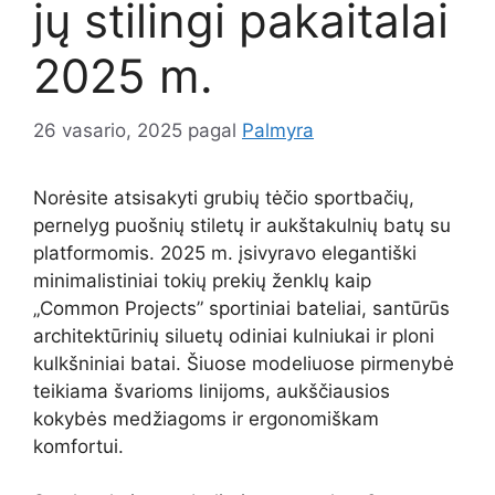
jų stilingi pakaitalai
2025 m.
26 vasario, 2025
pagal
Palmyra
Norėsite atsisakyti grubių tėčio sportbačių,
pernelyg puošnių stiletų ir aukštakulnių batų su
platformomis. 2025 m. įsivyravo elegantiški
minimalistiniai tokių prekių ženklų kaip
„Common Projects” sportiniai bateliai, santūrūs
architektūrinių siluetų odiniai kulniukai ir ploni
kulkšniniai batai. Šiuose modeliuose pirmenybė
teikiama švarioms linijoms, aukščiausios
kokybės medžiagoms ir ergonomiškam
komfortui.