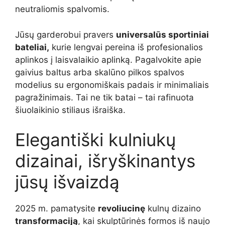
neutraliomis spalvomis.
Jūsų garderobui pravers
universalūs sportiniai
bateliai,
kurie lengvai pereina iš profesionalios
aplinkos į laisvalaikio aplinką. Pagalvokite apie
gaivius baltus arba skalūno pilkos spalvos
modelius su ergonomiškais padais ir minimaliais
pagražinimais. Tai ne tik batai – tai rafinuota
šiuolaikinio stiliaus išraiška.
Elegantiški kulniukų
dizainai, išryškinantys
jūsų išvaizdą
2025 m. pamatysite
revoliucinę
kulnų dizaino
transformaciją
, kai skulptūrinės formos iš naujo