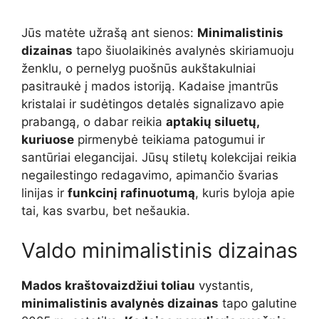
Jūs matėte užrašą ant sienos:
Minimalistinis
dizainas
tapo šiuolaikinės avalynės skiriamuoju
ženklu, o pernelyg puošnūs aukštakulniai
pasitraukė į mados istoriją. Kadaise įmantrūs
kristalai ir sudėtingos detalės signalizavo apie
prabangą, o dabar reikia
aptakių siluetų,
kuriuose
pirmenybė teikiama patogumui ir
santūriai elegancijai. Jūsų stiletų kolekcijai reikia
negailestingo redagavimo, apimančio švarias
linijas ir
funkcinį rafinuotumą
, kuris byloja apie
tai, kas svarbu, bet nešaukia.
Valdo minimalistinis dizainas
Mados kraštovaizdžiui toliau
vystantis,
minimalistinis avalynės dizainas
tapo galutine