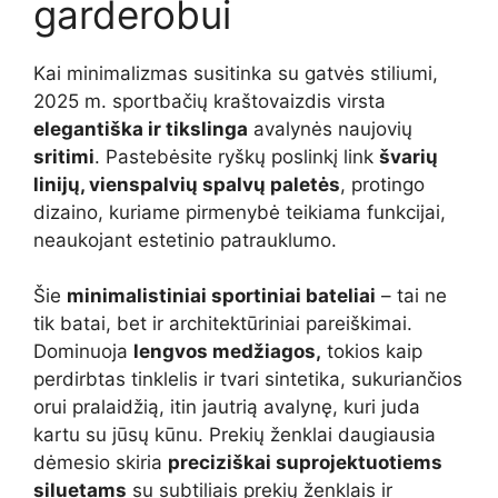
garderobui
Kai minimalizmas susitinka su gatvės stiliumi,
2025 m. sportbačių kraštovaizdis virsta
elegantiška ir tikslinga
avalynės naujovių
sritimi
. Pastebėsite ryškų poslinkį link
švarių
linijų, vienspalvių spalvų paletės
, protingo
dizaino, kuriame pirmenybė teikiama funkcijai,
neaukojant estetinio patrauklumo.
Šie
minimalistiniai sportiniai bateliai
– tai ne
tik batai, bet ir architektūriniai pareiškimai.
Dominuoja
lengvos medžiagos,
tokios kaip
perdirbtas tinklelis ir tvari sintetika, sukuriančios
orui pralaidžią, itin jautrią avalynę, kuri juda
kartu su jūsų kūnu. Prekių ženklai daugiausia
dėmesio skiria
preciziškai suprojektuotiems
siluetams
su subtiliais prekių ženklais ir