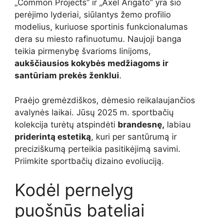
„Common Projects” ir „Axel Arigato” yra šio
perėjimo lyderiai, siūlantys žemo profilio
modelius, kuriuose sportinis funkcionalumas
dera su miesto rafinuotumu. Naujoji banga
teikia pirmenybę švarioms linijoms,
aukščiausios kokybės medžiagoms ir
santūriam prekės ženklui
.
Praėjo gremėzdiškos, dėmesio reikalaujančios
avalynės laikai. Jūsų 2025 m. sportbačių
kolekcija turėtų atspindėti
brandesnę,
labiau
priderintą estetiką
, kuri per santūrumą ir
preciziškumą perteikia pasitikėjimą savimi.
Priimkite sportbačių dizaino evoliuciją.
Kodėl pernelyg
puošnūs bateliai