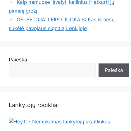
Kaip namuose išvalyti kailinius ir atkurti jų
pirminį grožį
GELBĖTOJAI LEIPO JUOKAIS: Kas iš tiesų
sukėlė pavojaus signalą Lenkijoje
Paieška
Paieška
Lankytojų rodikliai