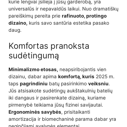
kurie lengvai įsilieja į jūsų garderobą, yra
universalūs ir nepavaldūs laikui. Nuo dramatiškų
pareiškimų pereita prie
rafinuoto, protingo
dizaino,
kuris savo santūria estetika pasako
daug.
Komfortas pranoksta
sudėtingumą
Minimalizmo etosas,
neapsiribojantis vien
dizainu, dabar apima
komfortą, kuris
2025 m.
taps
pagrindiniu
batų pasirinkimo
veiksniu
.
Jūs atsisakote sudėtingų aukštakulnių batelių
iki dangaus ir pasirenkate dizainą, kuriame
pirmenybė teikiama jūsų fizinei savijautai.
Ergonominės savybės
, prisitaikanti
amortizacija ir biomechaninė parama dabar yra
neginčijami avalynės elementai.