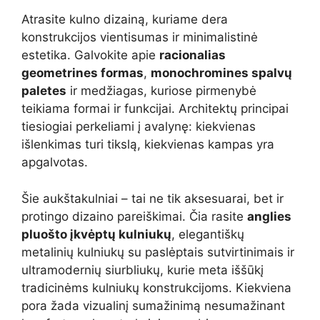
Atrasite kulno dizainą, kuriame dera
konstrukcijos vientisumas ir minimalistinė
estetika. Galvokite apie
racionalias
geometrines formas
,
monochromines spalvų
paletes
ir medžiagas, kuriose pirmenybė
teikiama formai ir funkcijai. Architektų principai
tiesiogiai perkeliami į avalynę: kiekvienas
išlenkimas turi tikslą, kiekvienas kampas yra
apgalvotas.
Šie aukštakulniai – tai ne tik aksesuarai, bet ir
protingo dizaino pareiškimai. Čia rasite
anglies
pluošto įkvėptų kulniukų
, elegantiškų
metalinių kulniukų su paslėptais sutvirtinimais ir
ultramodernių siurbliukų, kurie meta iššūkį
tradicinėms kulniukų konstrukcijoms. Kiekviena
pora žada vizualinį sumažinimą nesumažinant