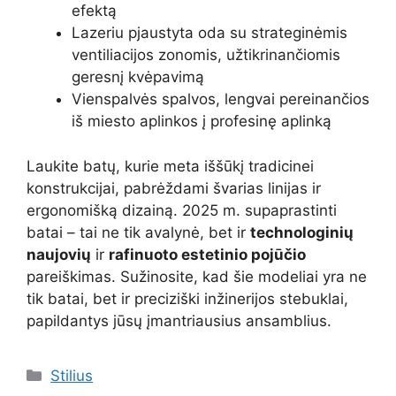
efektą
Lazeriu pjaustyta oda su strateginėmis
ventiliacijos zonomis, užtikrinančiomis
geresnį kvėpavimą
Vienspalvės spalvos, lengvai pereinančios
iš miesto aplinkos į profesinę aplinką
Laukite batų, kurie meta iššūkį tradicinei
konstrukcijai, pabrėždami švarias linijas ir
ergonomišką dizainą. 2025 m. supaprastinti
batai – tai ne tik avalynė, bet ir
technologinių
naujovių
ir
rafinuoto estetinio pojūčio
pareiškimas. Sužinosite, kad šie modeliai yra ne
tik batai, bet ir preciziški inžinerijos stebuklai,
papildantys jūsų įmantriausius ansamblius.
Kategorijos
Stilius