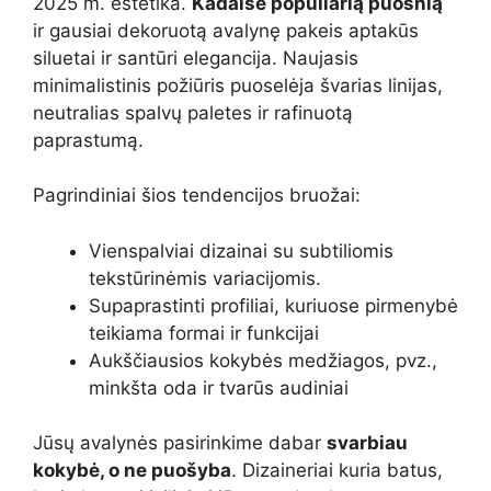
2025 m. estetika.
Kadaise populiarią puošnią
ir gausiai dekoruotą avalynę pakeis aptakūs
siluetai ir santūri elegancija. Naujasis
minimalistinis požiūris puoselėja švarias linijas,
neutralias spalvų paletes ir rafinuotą
paprastumą.
Pagrindiniai šios tendencijos bruožai:
Vienspalviai dizainai su subtiliomis
tekstūrinėmis variacijomis.
Supaprastinti profiliai, kuriuose pirmenybė
teikiama formai ir funkcijai
Aukščiausios kokybės medžiagos, pvz.,
minkšta oda ir tvarūs audiniai
Jūsų avalynės pasirinkime dabar
svarbiau
kokybė, o ne puošyba
. Dizaineriai kuria batus,