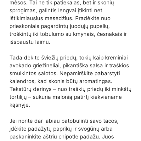
mėsos. Tai ne tik patiekalas, bet ir skonių
sprogimas, galintis lengvai įtikinti net
ištikimiausius mėsėdžius. Pradėkite nuo
prieskoniais pagardintų juodųjų pupelių,
troškintų iki tobulumo su kmynais, česnakais ir
išspaustu laimu.
Tada dėkite šviežių priedų, tokių kaip kreminiai
avokado griežinėliai, pikantiška salsa ir traškios
smulkintos salotos. Nepamirškite pabarstyti
kalendros, kad skonis būtų aromatingas.
Tekstūrų derinys – nuo traškių priedų iki minkštų
tortilijų – sukuria malonią patirtį kiekviename
kąsnyje.
Jei norite dar labiau patobulinti savo tacos,
įdėkite padažytų paprikų ir svogūnų arba
paskaninkite aštriu chipotle padažu. Juos