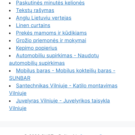
Paskutinės minutės kelionės
Tekstų rašymas
Anglu Lietuviu vertejas
Linen curtains
Prekės mamoms ir kūdikiams
Grožio priemonės ir mokymai
Kepimo popierius
Automobiliu supirkimas - Naudotų
automobilių supirkimas
Mobilus baras - Mobilus kokteilių baras -
SUNBAR
Santechnikas Vilniuje - Katilo montavimas
Vilniuje
Juvelyras Vilniuje - Juvelyrikos taisykla
Vilniuje