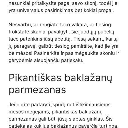
nesunkiai pritaikysite pagal savo skonį, todėl jie
yra universalus pasirinkimas bet kokiai progai.
Nesvarbu, ar rengiate taco vakarą, ar tiesiog
trokštate skaniai pavalgyti, šie juodųjų pupelių
taco patenkins jūsų apetitą. Tiesą sakant, kartą
jų paragavę, galbūt tiesiog pamiršite, kad jie yra
be mėsos! Pasinerkite ir pasimėgaukite skoniu ir
gėrybėmis alsuojančiu patiekalu.
Pikantiškas baklažanų
parmezanas
Jei norite padaryti įspūdį net ištikimiausiems
mėsos mėgėjams, pikantiškas baklažanų
parmezanas gali būti jūsų slaptas ginklas. Šis
patiekalas kuklius baklažanus paverčia turtinga,