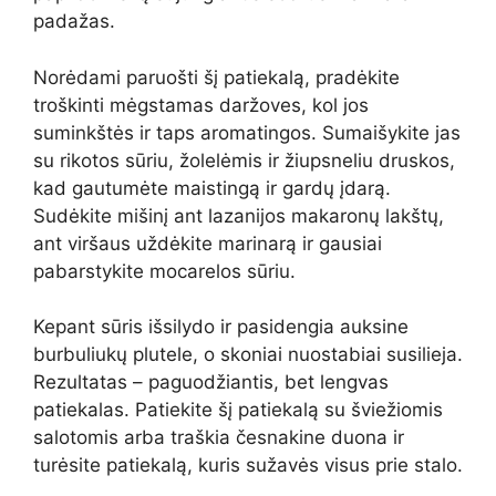
padažas.
Norėdami paruošti šį patiekalą, pradėkite
troškinti mėgstamas daržoves, kol jos
suminkštės ir taps aromatingos. Sumaišykite jas
su rikotos sūriu, žolelėmis ir žiupsneliu druskos,
kad gautumėte maistingą ir gardų įdarą.
Sudėkite mišinį ant lazanijos makaronų lakštų,
ant viršaus uždėkite marinarą ir gausiai
pabarstykite mocarelos sūriu.
Kepant sūris išsilydo ir pasidengia auksine
burbuliukų plutele, o skoniai nuostabiai susilieja.
Rezultatas – paguodžiantis, bet lengvas
patiekalas. Patiekite šį patiekalą su šviežiomis
salotomis arba traškia česnakine duona ir
turėsite patiekalą, kuris sužavės visus prie stalo.