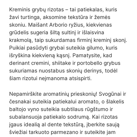
Kreminis grybų rizotas – tai patiekalas, kuris
žavi turtinga, aksomine tekstūra ir žemės
skoniu. Maišant Arborio ryžius, kiekvienas
grūdelis sugeria šiltą sultinį ir išlaisvina
krakmolą, taip sukurdamas firminį kreminį skonį.
Puikiai pasūdyti grybai suteikia gilumo, kuris
išryškina kiekvieną kąsnį. Pamatysite, kad
derinant cremini, shiitake ir portobello grybus
sukuriamas nuostabus skonių derinys, todėl
šiam rizotui neįmanoma atsispirti.
Nepamirškite aromatinių prieskonių! Svogūnai ir
česnakai suteikia patiekalui aromato, o šlakelis
baltojo vyno suteikia subtilaus rūgštumo ir
subalansuoja patiekalo sodrumą. Kai rizotas
įgaus idealią al dente tekstūrą, įberkite saują
šviežiai tarkuoto parmezano ir suteikite jam