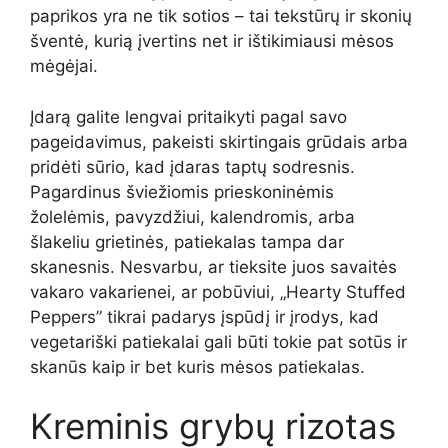
paprikos yra ne tik sotios – tai tekstūrų ir skonių
šventė, kurią įvertins net ir ištikimiausi mėsos
mėgėjai.
Įdarą galite lengvai pritaikyti pagal savo
pageidavimus, pakeisti skirtingais grūdais arba
pridėti sūrio, kad įdaras taptų sodresnis.
Pagardinus šviežiomis prieskoninėmis
žolelėmis, pavyzdžiui, kalendromis, arba
šlakeliu grietinės, patiekalas tampa dar
skanesnis. Nesvarbu, ar tieksite juos savaitės
vakaro vakarienei, ar pobūviui, „Hearty Stuffed
Peppers” tikrai padarys įspūdį ir įrodys, kad
vegetariški patiekalai gali būti tokie pat sotūs ir
skanūs kaip ir bet kuris mėsos patiekalas.
Kreminis grybų rizotas