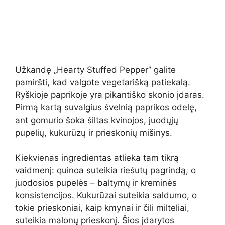
Užkandę „Hearty Stuffed Pepper” galite
pamiršti, kad valgote vegetarišką patiekalą.
Ryškioje paprikoje yra pikantiško skonio įdaras.
Pirmą kartą suvalgius švelnią paprikos odelę,
ant gomurio šoka šiltas kvinojos, juodųjų
pupelių, kukurūzų ir prieskonių mišinys.
Kiekvienas ingredientas atlieka tam tikrą
vaidmenį: quinoa suteikia riešutų pagrindą, o
juodosios pupelės – baltymų ir kreminės
konsistencijos. Kukurūzai suteikia saldumo, o
tokie prieskoniai, kaip kmynai ir čili milteliai,
suteikia malonų prieskonį. Šios įdarytos