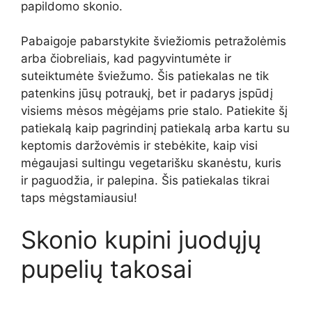
papildomo skonio.
Pabaigoje pabarstykite šviežiomis petražolėmis
arba čiobreliais, kad pagyvintumėte ir
suteiktumėte šviežumo. Šis patiekalas ne tik
patenkins jūsų potraukį, bet ir padarys įspūdį
visiems mėsos mėgėjams prie stalo. Patiekite šį
patiekalą kaip pagrindinį patiekalą arba kartu su
keptomis daržovėmis ir stebėkite, kaip visi
mėgaujasi sultingu vegetarišku skanėstu, kuris
ir paguodžia, ir palepina. Šis patiekalas tikrai
taps mėgstamiausiu!
Skonio kupini juodųjų
pupelių takosai