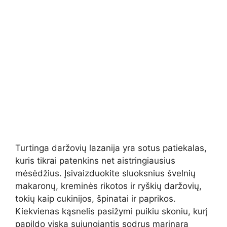
Turtinga daržovių lazanija yra sotus patiekalas,
kuris tikrai patenkins net aistringiausius
mėsėdžius. Įsivaizduokite sluoksnius švelnių
makaronų, kreminės rikotos ir ryškių daržovių,
tokių kaip cukinijos, špinatai ir paprikos.
Kiekvienas kąsnelis pasižymi puikiu skoniu, kurį
papildo viską sujungiantis sodrus marinara