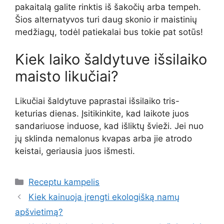
pakaitalą galite rinktis iš šakočių arba tempeh.
Šios alternatyvos turi daug skonio ir maistinių
medžiagų, todėl patiekalai bus tokie pat sotūs!
Kiek laiko šaldytuve išsilaiko
maisto likučiai?
Likučiai šaldytuve paprastai išsilaiko tris-
keturias dienas. Įsitikinkite, kad laikote juos
sandariuose induose, kad išliktų švieži. Jei nuo
jų sklinda nemalonus kvapas arba jie atrodo
keistai, geriausia juos išmesti.
Kategorijos
Receptu kampelis
Kiek kainuoja įrengti ekologišką namų
apšvietimą?