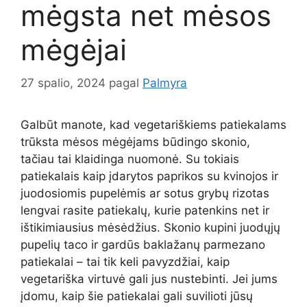
mėgsta net mėsos
mėgėjai
27 spalio, 2024
pagal
Palmyra
Galbūt manote, kad vegetariškiems patiekalams
trūksta mėsos mėgėjams būdingo skonio,
tačiau tai klaidinga nuomonė. Su tokiais
patiekalais kaip įdarytos paprikos su kvinojos ir
juodosiomis pupelėmis ar sotus grybų rizotas
lengvai rasite patiekalų, kurie patenkins net ir
ištikimiausius mėsėdžius. Skonio kupini juodųjų
pupelių taco ir gardūs baklažanų parmezano
patiekalai – tai tik keli pavyzdžiai, kaip
vegetariška virtuvė gali jus nustebinti. Jei jums
įdomu, kaip šie patiekalai gali suvilioti jūsų