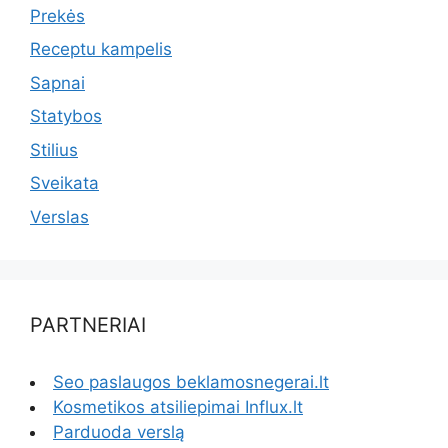
Prekės
Receptu kampelis
Sapnai
Statybos
Stilius
Sveikata
Verslas
PARTNERIAI
Seo paslaugos beklamosnegerai.lt
Kosmetikos atsiliepimai Influx.lt
Parduoda verslą