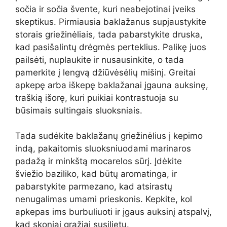
sočia ir sočia švente, kuri neabejotinai įveiks
skeptikus. Pirmiausia baklažanus supjaustykite
storais griežinėliais, tada pabarstykite druska,
kad pasišalintų drėgmės perteklius. Palikę juos
pailsėti, nuplaukite ir nusausinkite, o tada
pamerkite į lengvą džiūvėsėlių mišinį. Greitai
apkepę arba iškepę baklažanai įgauna auksinę,
traškią išorę, kuri puikiai kontrastuoja su
būsimais sultingais sluoksniais.
Tada sudėkite baklažanų griežinėlius į kepimo
indą, pakaitomis sluoksniuodami marinaros
padažą ir minkštą mocarelos sūrį. Įdėkite
šviežio baziliko, kad būtų aromatinga, ir
pabarstykite parmezano, kad atsirastų
nenugalimas umami prieskonis. Kepkite, kol
apkepas ims burbuliuoti ir įgaus auksinį atspalvį,
kad skoniai gražiai susilietų.