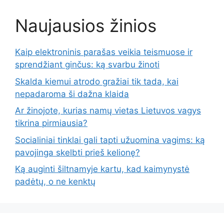
Naujausios žinios
Kaip elektroninis parašas veikia teismuose ir
sprendžiant ginčus: ką svarbu žinoti
Skalda kiemui atrodo gražiai tik tada, kai
nepadaroma ši dažna klaida
Ar žinojote, kurias namų vietas Lietuvos vagys
tikrina pirmiausia?
Socialiniai tinklai gali tapti užuomina vagims: ką
pavojinga skelbti prieš kelionę?
Ką auginti šiltnamyje kartu, kad kaimynystė
padėtų, o ne kenktų