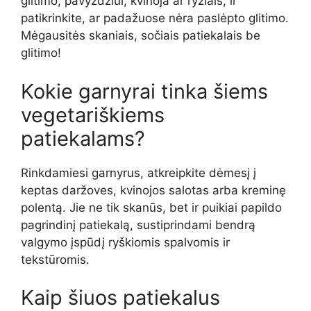
glitimo, pavyzdžiui, kvinoja ar ryžiais, ir
patikrinkite, ar padažuose nėra paslėpto glitimo.
Mėgausitės skaniais, sočiais patiekalais be
glitimo!
Kokie garnyrai tinka šiems
vegetariškiems
patiekalams?
Rinkdamiesi garnyrus, atkreipkite dėmesį į
keptas daržoves, kvinojos salotas arba kreminę
polentą. Jie ne tik skanūs, bet ir puikiai papildo
pagrindinį patiekalą, sustiprindami bendrą
valgymo įspūdį ryškiomis spalvomis ir
tekstūromis.
Kaip šiuos patiekalus