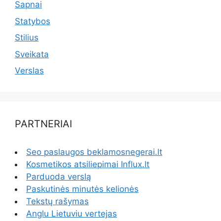
Sapnai
Statybos
Stilius
Sveikata
Verslas
PARTNERIAI
Seo paslaugos beklamosnegerai.lt
Kosmetikos atsiliepimai Influx.lt
Parduoda verslą
Paskutinės minutės kelionės
Tekstų rašymas
Anglu Lietuviu vertejas