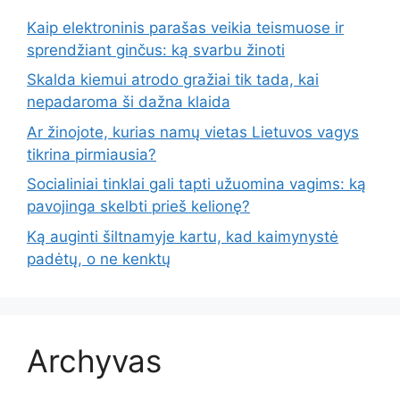
Kaip elektroninis parašas veikia teismuose ir
sprendžiant ginčus: ką svarbu žinoti
Skalda kiemui atrodo gražiai tik tada, kai
nepadaroma ši dažna klaida
Ar žinojote, kurias namų vietas Lietuvos vagys
tikrina pirmiausia?
Socialiniai tinklai gali tapti užuomina vagims: ką
pavojinga skelbti prieš kelionę?
Ką auginti šiltnamyje kartu, kad kaimynystė
padėtų, o ne kenktų
Archyvas