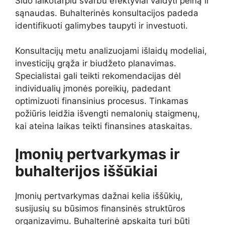
Šiuo laikotarpiu svarbu efektyviai valdyti pelną ir
sąnaudas. Buhalterinės konsultacijos padeda
identifikuoti galimybes taupyti ir investuoti.
Konsultacijų metu analizuojami išlaidų modeliai,
investicijų grąža ir biudžeto planavimas.
Specialistai gali teikti rekomendacijas dėl
individualių įmonės poreikių, padedant
optimizuoti finansinius procesus. Tinkamas
požiūris leidžia išvengti nemalonių staigmenų,
kai ateina laikas teikti finansines ataskaitas.
Įmonių pertvarkymas ir
buhalterijos iššūkiai
Įmonių pertvarkymas dažnai kelia iššūkių,
susijusių su būsimos finansinės struktūros
organizavimu. Buhalterinė apskaita turi būti