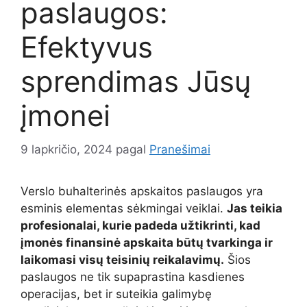
paslaugos:
Efektyvus
sprendimas Jūsų
įmonei
9 lapkričio, 2024
pagal
Pranešimai
Verslo buhalterinės apskaitos paslaugos yra
esminis elementas sėkmingai veiklai.
Jas teikia
profesionalai, kurie padeda užtikrinti, kad
įmonės finansinė apskaita būtų tvarkinga ir
laikomasi visų teisinių reikalavimų.
Šios
paslaugos ne tik supaprastina kasdienes
operacijas, bet ir suteikia galimybę