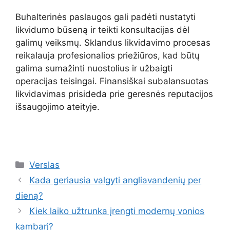
Buhalterinės paslaugos gali padėti nustatyti
likvidumo būseną ir teikti konsultacijas dėl
galimų veiksmų. Sklandus likvidavimo procesas
reikalauja profesionalios priežiūros, kad būtų
galima sumažinti nuostolius ir užbaigti
operacijas teisingai. Finansiškai subalansuotas
likvidavimas prisideda prie geresnės reputacijos
išsaugojimo ateityje.
Kategorijos
Verslas
Kada geriausia valgyti angliavandenių per
dieną?
Kiek laiko užtrunka įrengti modernų vonios
kambarį?