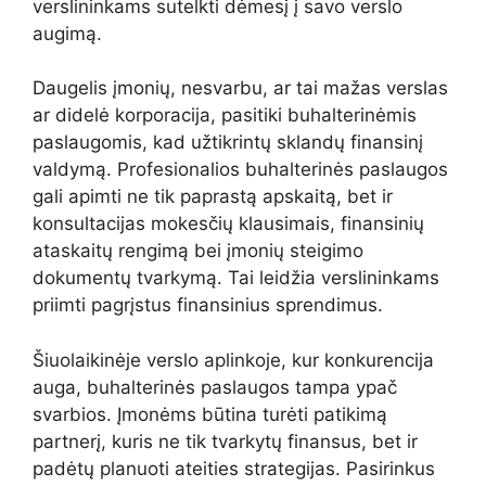
verslininkams sutelkti dėmesį į savo verslo
augimą.
Daugelis įmonių, nesvarbu, ar tai mažas verslas
ar didelė korporacija, pasitiki buhalterinėmis
paslaugomis, kad užtikrintų sklandų finansinį
valdymą. Profesionalios buhalterinės paslaugos
gali apimti ne tik paprastą apskaitą, bet ir
konsultacijas mokesčių klausimais, finansinių
ataskaitų rengimą bei įmonių steigimo
dokumentų tvarkymą. Tai leidžia verslininkams
priimti pagrįstus finansinius sprendimus.
Šiuolaikinėje verslo aplinkoje, kur konkurencija
auga, buhalterinės paslaugos tampa ypač
svarbios. Įmonėms būtina turėti patikimą
partnerį, kuris ne tik tvarkytų finansus, bet ir
padėtų planuoti ateities strategijas. Pasirinkus