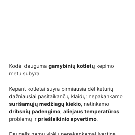
Kodėl dauguma
gamybinių kotletų
kepimo
metu subyra
Kepant kotletai suyra pirmiausia dėl keturių
dažniausiai pasitaikančių klaidų: nepakankamo
surišamųjų medžiagų kiekio
, netinkamo
dribsnių padengimo
,
aliejaus temperatūros
problemų ir
priešlaikinio apvertimo
.
Daugelis namų virėjų nepakankamai įvertina