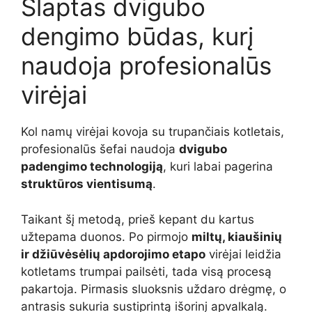
Slaptas dvigubo
dengimo būdas, kurį
naudoja profesionalūs
virėjai
Kol namų virėjai kovoja su trupančiais kotletais,
profesionalūs šefai naudoja
dvigubo
padengimo technologiją
, kuri labai pagerina
struktūros vientisumą
.
Taikant šį metodą, prieš kepant du kartus
užtepama duonos. Po pirmojo
miltų, kiaušinių
ir džiūvėsėlių apdorojimo etapo
virėjai leidžia
kotletams trumpai pailsėti, tada visą procesą
pakartoja. Pirmasis sluoksnis uždaro drėgmę, o
antrasis sukuria sustiprintą išorinį apvalkalą.