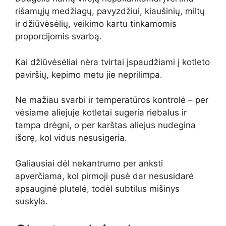
rišamųjų medžiagų, pavyzdžiui, kiaušinių, miltų
ir džiūvėsėlių, veikimo kartu tinkamomis
proporcijomis svarbą.
Kai džiūvėsėliai nėra tvirtai įspaudžiami į kotleto
paviršių, kepimo metu jie neprilimpa.
Ne mažiau svarbi ir temperatūros kontrolė – per
vėsiame aliejuje kotletai sugeria riebalus ir
tampa drėgni, o per karštas aliejus nudegina
išorę, kol vidus nesusigeria.
Galiausiai dėl nekantrumo per anksti
apverčiama, kol pirmoji pusė dar nesusidarė
apsauginė plutelė, todėl subtilus mišinys
suskyla.