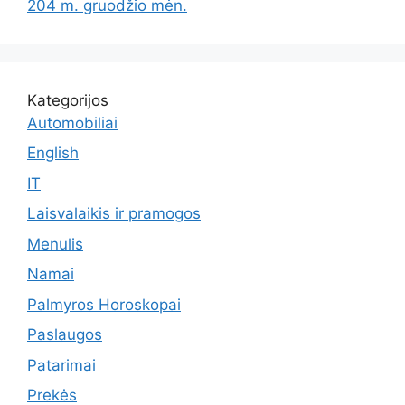
204 m. gruodžio mėn.
Kategorijos
Automobiliai
English
IT
Laisvalaikis ir pramogos
Menulis
Namai
Palmyros Horoskopai
Paslaugos
Patarimai
Prekės