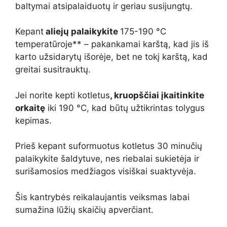
baltymai atsipalaiduotų ir geriau susijungtų.
Kepant
aliejų palaikykite
175-190 °C
temperatūroje** – pakankamai karštą, kad jis iš
karto užsidarytų išorėje, bet ne tokį karštą, kad
greitai susitrauktų.
Jei norite kepti kotletus
, kruopščiai įkaitinkite
orkaitę
iki 190 °C, kad būtų užtikrintas tolygus
kepimas.
Prieš kepant suformuotus kotletus 30 minučių
palaikykite šaldytuve, nes riebalai sukietėja ir
surišamosios medžiagos visiškai suaktyvėja.
Šis kantrybės reikalaujantis veiksmas labai
sumažina lūžių skaičių apverčiant.