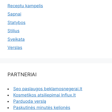
Receptu kampelis
Sapnai
Statybos
Stilius
Sveikata
Verslas
PARTNERIAI
Seo paslaugos beklamosnegerai.lt
Kosmetikos atsiliepimai Influx.lt
Parduoda verslą
Paskutinės minutės kelionės