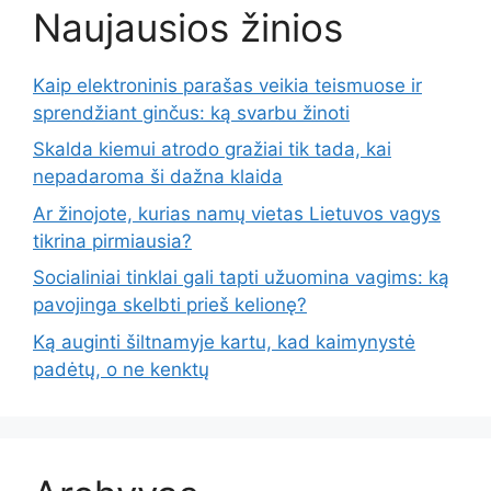
Naujausios žinios
Kaip elektroninis parašas veikia teismuose ir
sprendžiant ginčus: ką svarbu žinoti
Skalda kiemui atrodo gražiai tik tada, kai
nepadaroma ši dažna klaida
Ar žinojote, kurias namų vietas Lietuvos vagys
tikrina pirmiausia?
Socialiniai tinklai gali tapti užuomina vagims: ką
pavojinga skelbti prieš kelionę?
Ką auginti šiltnamyje kartu, kad kaimynystė
padėtų, o ne kenktų