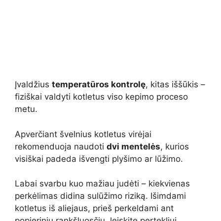
Įvaldžius
temperatūros kontrolę
, kitas iššūkis –
fiziškai valdyti kotletus viso kepimo proceso
metu.
Apverčiant švelnius kotletus virėjai
rekomenduoja naudoti
dvi mentelės
, kurios
visiškai padeda išvengti plyšimo ar lūžimo.
Labai svarbu kuo mažiau judėti – kiekvienas
perkėlimas didina sulūžimo riziką. Išimdami
kotletus iš aliejaus, prieš perkeldami ant
popierinių rankšluosčių, leiskite pertekliui