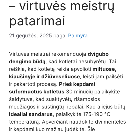
– virtuvės meistrų
patarimai
21 gegužės, 2025
pagal
Palmyra
Virtuvės meistrai rekomenduoja
dvigubo
dengimo būdą
, kad kotletai nesubyrėtų. Tai
reiškia, kad kotletą reikia apvolioti
miltuose,
kiaušinyje ir džiūvėsėliuose
, leisti jam pailsėti
ir pakartoti procesą.
Prieš kepdami
suformuotus kotletus
30 minučių palaikykite
šaldytuve, kad suaktyvėtų rišamosios
medžiagos ir sustingtų riebalai. Kad aliejus būtų
idealiai sandarus
, palaikykite 175-190 °C
temperatūrą. Apverčiant naudokite dvi menteles
ir kepdami kuo mažiau judėkite. Šie