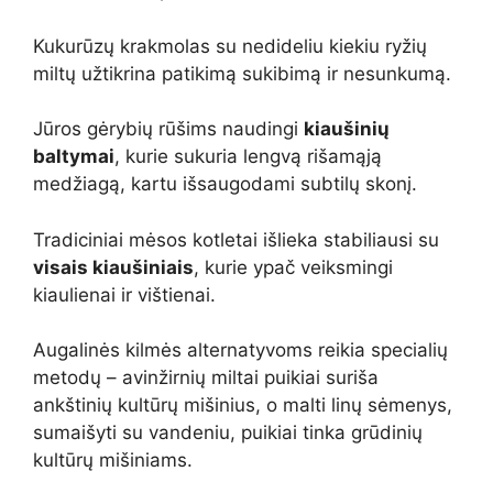
Kukurūzų krakmolas su nedideliu kiekiu ryžių
miltų užtikrina patikimą sukibimą ir nesunkumą.
Jūros gėrybių rūšims naudingi
kiaušinių
baltymai
, kurie sukuria lengvą rišamąją
medžiagą, kartu išsaugodami subtilų skonį.
Tradiciniai mėsos kotletai išlieka stabiliausi su
visais kiaušiniais
, kurie ypač veiksmingi
kiaulienai ir vištienai.
Augalinės kilmės alternatyvoms reikia specialių
metodų – avinžirnių miltai puikiai suriša
ankštinių kultūrų mišinius, o malti linų sėmenys,
sumaišyti su vandeniu, puikiai tinka grūdinių
kultūrų mišiniams.