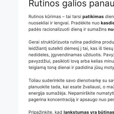
Rutinos galios pana
Rutinos kūrimas – tai tarsi
patikimas
die
nuosekliai ir lengvai. Pradėkite nuo
kasdi
padės racionalizuoti dieną ir sumažins
nu
Gerai struktūrizuota rutina padidina pro
leidžiantį sutelkti dėmesį į tai, kas iš ties
nedideles, įgyvendinamas užduotis. Pavyz
pavyzdžiui, pasikloti lovą arba kelias min
teigiamą toną dienai ir padidina jūsų moty
Toliau suderinkite savo dienotvarkę su s
planuokite tada, kai esate žvaliausi, o ma
energija sumažėja. Nepamirškite numatyti
pagerina koncentraciją ir apsaugo nuo pe
Pripažinkite, kad
lankstumas yra būtina