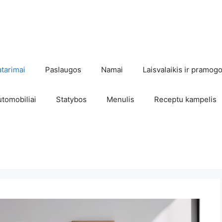
atarimai
Paslaugos
Namai
Laisvalaikis ir pramog
utomobiliai
Statybos
Menulis
Receptu kampelis