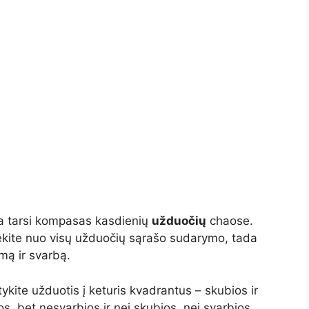
 tarsi kompasas kasdienių
užduočių
chaose.
adėkite nuo visų užduočių sąrašo sudarymo, tada
umą ir svarbą.
tykite užduotis į keturis kvadrantus – skubios ir
os, bet nesvarbios ir nei skubios, nei svarbios.