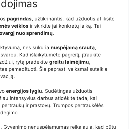
udojimas
nos
pagrindas,
užtikrinantis, kad užduotis atliksite
enės veiklos
ir skirkite jai konkretų laiką. Tai
ovargį nuo sprendimų
.
duktyvumą, nes sukuria
nuspėjamą srautą
,
ų svarbu. Kad išlaikytumėte pagreitį, įtraukite
džiui, rytą pradėkite
greitu laimėjimu
,
utes pamedituoti. Šie paprasti veiksmai suteikia
vaciją.
avo
energijos lygiu
. Sudėtingas užduotis
žiau intensyvius darbus atidėkite tada, kai
 pertraukų ir prastovų. Trumpos pertraukėlės
rdegimo.
s
. Gyvenimo nenuspėjamumas reikalauja, kad būtų