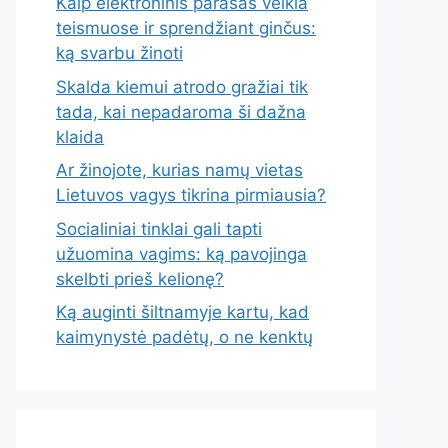
Kaip elektroninis parašas veikia
teismuose ir sprendžiant ginčus:
ką svarbu žinoti
Skalda kiemui atrodo gražiai tik
tada, kai nepadaroma ši dažna
klaida
Ar žinojote, kurias namų vietas
Lietuvos vagys tikrina pirmiausia?
Socialiniai tinklai gali tapti
užuomina vagims: ką pavojinga
skelbti prieš kelionę?
Ką auginti šiltnamyje kartu, kad
kaimynystė padėtų, o ne kenktų