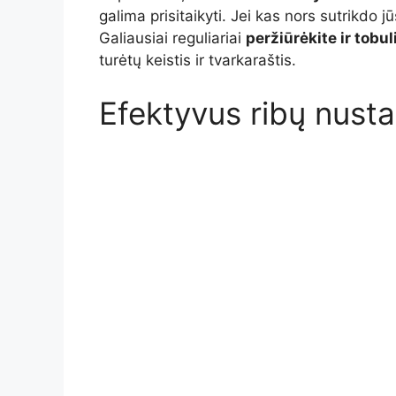
galima prisitaikyti. Jei kas nors sutrikdo j
Galiausiai reguliariai
peržiūrėkite ir tobul
turėtų keistis ir tvarkaraštis.
Efektyvus ribų nust