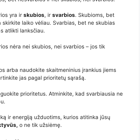
ios yra ir
skubios
, ir
svarbios
. Skubioms, bet
 skirkite laiko vėliau. Svarbias, bet ne skubias
 atlikti lanksčiau.
ios nėra nei skubios, nei svarbios – jos tik
uos arba naudokite skaitmeninius įrankius jiems
tinkite jas pagal prioritetų sąrašą.
okite prioritetus. Atminkite, kad svarbiausia ne
bu.
ką ir energiją užduotims, kurios atitinka jūsų
ktyvūs,
o ne tik užsiėmę.