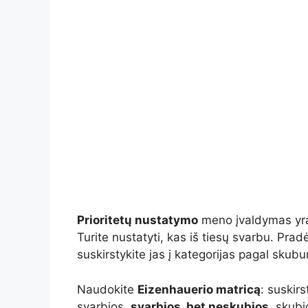
Prioritetų nustatymo
meno įvaldymas yra
Turite nustatyti, kas iš tiesų svarbu. Pr
suskirstykite jas į kategorijas pagal skub
Naudokite
Eizenhauerio matricą
: suskirs
svarbios,
svarbios, bet neskubios
, skubi