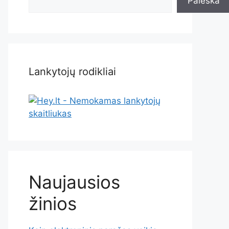
Paieška
Lankytojų rodikliai
Naujausios
žinios