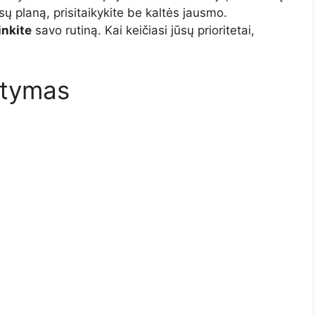
ūsų planą, prisitaikykite be kaltės jausmo.
inkite
savo rutiną. Kai keičiasi jūsų prioritetai,
atymas