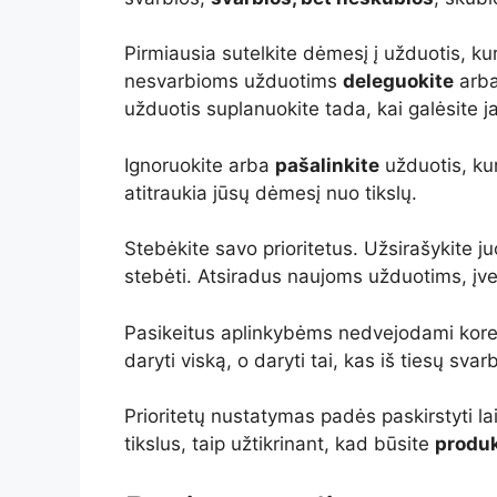
Pirmiausia sutelkite dėmesį į užduotis, kur
nesvarbioms užduotims
deleguokite
arba
užduotis suplanuokite tada, kai galėsite jas
Ignoruokite arba
pašalinkite
užduotis, kur
atitraukia jūsų dėmesį nuo tikslų.
Stebėkite savo prioritetus. Užsirašykite j
stebėti. Atsiradus naujoms užduotims, įver
Pasikeitus aplinkybėms nedvejodami koregu
daryti viską, o daryti tai, kas iš tiesų svar
Prioritetų nustatymas padės paskirstyti lai
tikslus, taip užtikrinant, kad būsite
produ