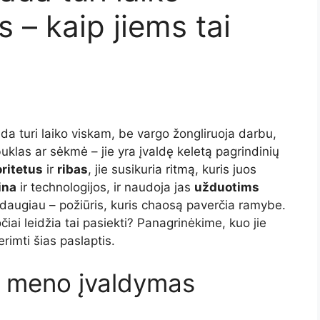
 – kaip jiems tai
da turi laiko viskam, be vargo žongliruoja darbu,
buklas ar sėkmė – jie yra įvaldę keletą pagrindinių
ritetus
ir
ribas
, jie susikuria ritmą, kuris juos
tina
ir technologijos, ir naudoja jas
užduotims
i daugiau – požiūris, kuris chaosą paverčia ramybe.
čiai leidžia tai pasiekti? Panagrinėkime, kuo jie
erimti šias paslaptis.
o meno įvaldymas