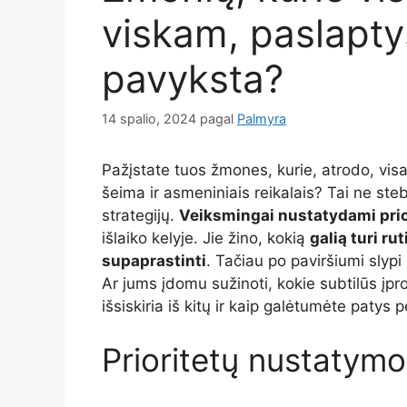
viskam, paslaptys
pavyksta?
14 spalio, 2024
pagal
Palmyra
Pažįstate tuos žmones, kurie, atrodo, visa
šeima ir asmeniniais reikalais? Tai ne ste
strategijų.
Veiksmingai nustatydami prio
išlaiko kelyje. Jie žino, kokią
galią turi ru
supaprastinti
. Tačiau po paviršiumi slyp
Ar jums įdomu sužinoti, kokie subtilūs įpro
išsiskiria iš kitų ir kaip galėtumėte patys p
Prioritetų nustatym