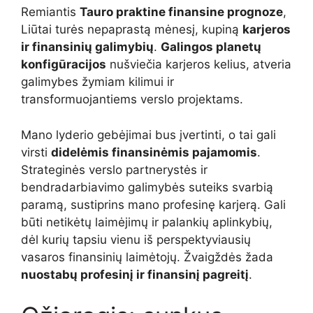
Remiantis
Tauro praktine finansine prognoze
,
Liūtai turės nepaprastą mėnesį, kupiną
karjeros
ir finansinių galimybių
.
Galingos planetų
konfigūracijos
nušviečia karjeros kelius, atveria
galimybes žymiam kilimui ir
transformuojantiems verslo projektams.
Mano lyderio gebėjimai bus įvertinti, o tai gali
virsti
didelėmis finansinėmis pajamomis
.
Strateginės verslo partnerystės ir
bendradarbiavimo galimybės suteiks svarbią
paramą, sustiprins mano profesinę karjerą. Gali
būti netikėtų laimėjimų ir palankių aplinkybių,
dėl kurių tapsiu vienu iš perspektyviausių
vasaros finansinių laimėtojų. Žvaigždės žada
nuostabų profesinį ir finansinį pagreitį
.