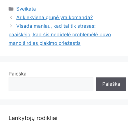
Kategorijos
Sveikata
Ar kiekviena grupė yra komanda?
Visada maniau, kad tai tik stresas:
paaiškėjo, kad šis nedidelė problemėlė buvo
mano širdies plakimo priežastis
Paieška
Paieška
Lankytojų rodikliai