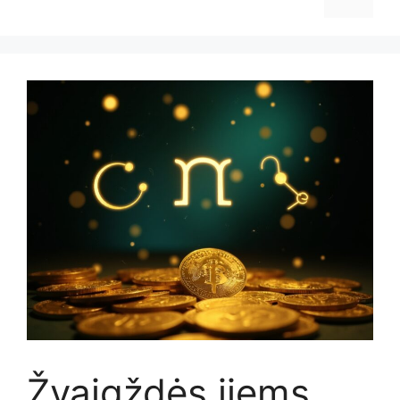
Žvaigždės jiems