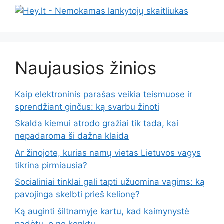
Naujausios žinios
Kaip elektroninis parašas veikia teismuose ir
sprendžiant ginčus: ką svarbu žinoti
Skalda kiemui atrodo gražiai tik tada, kai
nepadaroma ši dažna klaida
Ar žinojote, kurias namų vietas Lietuvos vagys
tikrina pirmiausia?
Socialiniai tinklai gali tapti užuomina vagims: ką
pavojinga skelbti prieš kelionę?
Ką auginti šiltnamyje kartu, kad kaimynystė
padėtų, o ne kenktų