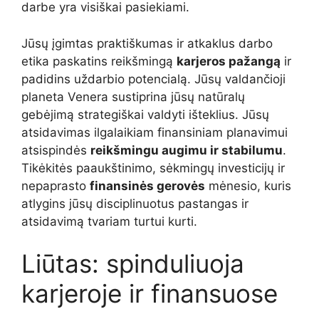
darbe yra visiškai pasiekiami.
Jūsų įgimtas praktiškumas ir atkaklus darbo
etika paskatins reikšmingą
karjeros pažangą
ir
padidins uždarbio potencialą. Jūsų valdančioji
planeta Venera sustiprina jūsų natūralų
gebėjimą strategiškai valdyti išteklius. Jūsų
atsidavimas ilgalaikiam finansiniam planavimui
atsispindės
reikšmingu augimu ir stabilumu
.
Tikėkitės paaukštinimo, sėkmingų investicijų ir
nepaprasto
finansinės gerovės
mėnesio, kuris
atlygins jūsų disciplinuotus pastangas ir
atsidavimą tvariam turtui kurti.
Liūtas: spinduliuoja
karjeroje ir finansuose