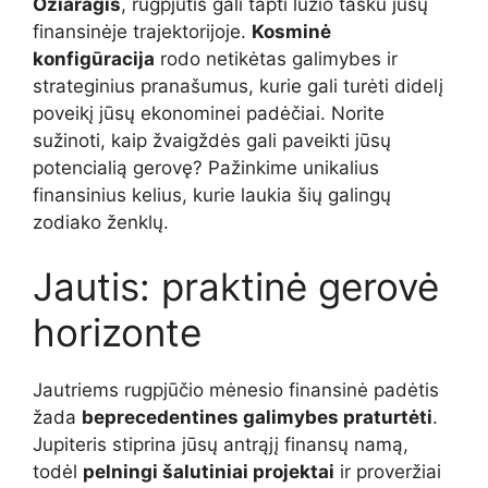
Ožiaragis
, rugpjūtis gali tapti lūžio tašku jūsų
finansinėje trajektorijoje.
Kosminė
konfigūracija
rodo netikėtas galimybes ir
strateginius pranašumus, kurie gali turėti didelį
poveikį jūsų ekonominei padėčiai. Norite
sužinoti, kaip žvaigždės gali paveikti jūsų
potencialią gerovę? Pažinkime unikalius
finansinius kelius, kurie laukia šių galingų
zodiako ženklų.
Jautis: praktinė gerovė
horizonte
Jautriems rugpjūčio mėnesio finansinė padėtis
žada
beprecedentines galimybes praturtėti
.
Jupiteris stiprina jūsų antrąjį finansų namą,
todėl
pelningi šalutiniai projektai
ir proveržiai