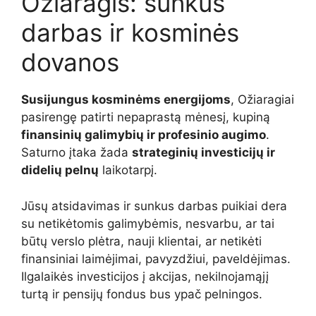
Ožiaragis: sunkus
darbas ir kosminės
dovanos
Susijungus kosminėms energijoms
, Ožiaragiai
pasirengę patirti nepaprastą mėnesį, kupiną
finansinių galimybių ir profesinio augimo
.
Saturno įtaka žada
strateginių investicijų ir
didelių pelnų
laikotarpį.
Jūsų atsidavimas ir sunkus darbas puikiai dera
su netikėtomis galimybėmis, nesvarbu, ar tai
būtų verslo plėtra, nauji klientai, ar netikėti
finansiniai laimėjimai, pavyzdžiui, paveldėjimas.
Ilgalaikės investicijos į akcijas, nekilnojamąjį
turtą ir pensijų fondus bus ypač pelningos.