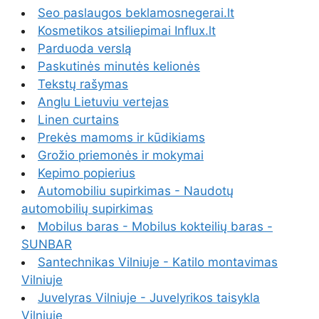
Seo paslaugos beklamosnegerai.lt
Kosmetikos atsiliepimai Influx.lt
Parduoda verslą
Paskutinės minutės kelionės
Tekstų rašymas
Anglu Lietuviu vertejas
Linen curtains
Prekės mamoms ir kūdikiams
Grožio priemonės ir mokymai
Kepimo popierius
Automobiliu supirkimas - Naudotų
automobilių supirkimas
Mobilus baras - Mobilus kokteilių baras -
SUNBAR
Santechnikas Vilniuje - Katilo montavimas
Vilniuje
Juvelyras Vilniuje - Juvelyrikos taisykla
Vilniuje