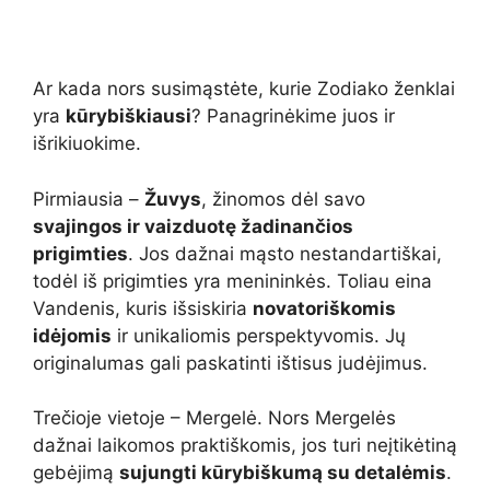
Ar kada nors susimąstėte, kurie Zodiako ženklai
yra
kūrybiškiausi
? Panagrinėkime juos ir
išrikiuokime.
Pirmiausia –
Žuvys
, žinomos dėl savo
svajingos ir vaizduotę žadinančios
prigimties
. Jos dažnai mąsto nestandartiškai,
todėl iš prigimties yra menininkės. Toliau eina
Vandenis, kuris išsiskiria
novatoriškomis
idėjomis
ir unikaliomis perspektyvomis. Jų
originalumas gali paskatinti ištisus judėjimus.
Trečioje vietoje – Mergelė. Nors Mergelės
dažnai laikomos praktiškomis, jos turi neįtikėtiną
gebėjimą
sujungti kūrybiškumą su detalėmis
.