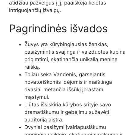
atidžiau pažvelgus į jį, paaiškėja keletas
intriguojančių įžvalgų.
Pagrindinės išvados
Žuvys yra kūrybingiausias ženklas,
pasižymintis svajinga ir vaizduotės kupina
prigimtimi, skatinančia unikalią meninę
raišką.
Toliau seka Vandenis, garsėjantis
novatoriškomis idėjomis ir maištinga
dvasia, metančia iššūkį įprastam
mąstymui.
Liūtas išsiskiria kūrybos srityje savo
dramatiškumu ir gebėjimu sužavėti
auditoriją aistra.
Dvyniai pasižymi įvairiapusiškumu
meninėje veikloje, skatinami smalsumo ir