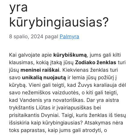
yra
kūrybingiausias?
8 spalio, 2024
pagal
Palmyra
Kai galvojate apie
kūrybiškumą
, jums gali kilti
klausimas, kokią įtaką jūsų
Zodiako ženklas
turi
jūsų
meninei raiškai
. Kiekvienas ženklas turi
savo
unikalią nuojautą
ir lemia jūsų požiūrį į
kūrybą. Vieni gali teigti, kad Žuvys karaliauja dėl
savo nežemiškos vaizduotės, o kiti gali teigti,
kad Vandenis yra novatoriškas. Dar yra aistra
trykštantis Liūtas ir įvairiapusiškas bei
prisitaikantis Dvyniai. Taigi, kuris ženklas iš tiesų
išsiskiria kaip kūrybingiausias? Atsakymas nėra
toks paprastas, kaip jums gali atrodyti, o