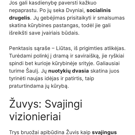
Jos gali kasdienybę paversti kažkuo
nepaprastu. Po jų seka Dvyniai,
socialinis
drugelis
. Jų gebėjimas prisitaikyti ir smalsumas
skatina kūrybines pastangas, todėl jie gali
išreikšti save įvairiais būdais.
Penktasis sąraše – Liūtas, iš prigimties atlikėjas.
Turėdami polinkį į dramą ir saviraišką, jie ryškiai
spindi bet kurioje kūrybinėje srityje. Galiausiai
turime Šaulį. Jų
nuotykių dvasia
skatina juos
tyrinėti naujas idėjas ir patirtis, taip
praturtindama jų kūrybą.
Žuvys: Svajingi
vizionieriai
Trys bruožai apibūdina Žuvis kaip
svajingus