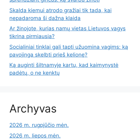
Skalda kiemui atrodo gražiai tik tada, kai
nepadaroma ši dažna klaida
Ar žinojote, kurias namų vietas Lietuvos vagys
tikrina pirmiausia?
Socialiniai tinklai gali tapti užuomina vagims: ką
pavojinga skelbti prieš kelionę?
Ką auginti šiltnamyje kartu, kad kaimynystė
padėtų, o ne kenktų
Archyvas
2026 m. rugpjūčio mėn.
2026 m. liepos mėn.