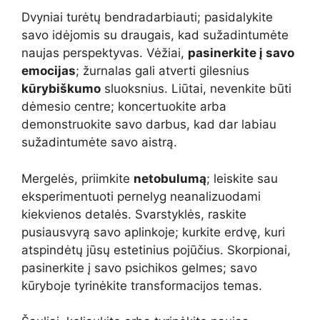
Dvyniai turėtų bendradarbiauti; pasidalykite
savo idėjomis su draugais, kad sužadintumėte
naujas perspektyvas. Vėžiai,
pasinerkite į savo
emocijas
; žurnalas gali atverti gilesnius
kūrybiškumo
sluoksnius. Liūtai, nevenkite būti
dėmesio centre; koncertuokite arba
demonstruokite savo darbus, kad dar labiau
sužadintumėte savo aistrą.
Mergelės, priimkite
netobulumą
; leiskite sau
eksperimentuoti pernelyg neanalizuodami
kiekvienos detalės. Svarstyklės, raskite
pusiausvyrą savo aplinkoje; kurkite erdvę, kuri
atspindėtų jūsų estetinius pojūčius. Skorpionai,
pasinerkite į savo psichikos gelmes; savo
kūryboje tyrinėkite transformacijos temas.