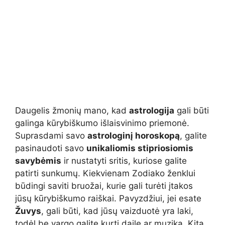
Daugelis žmonių mano, kad
astrologija
gali būti
galinga kūrybiškumo išlaisvinimo priemonė.
Suprasdami savo
astrologinį horoskopą
, galite
pasinaudoti savo
unikaliomis stipriosiomis
savybėmis
ir nustatyti sritis, kuriose galite
patirti sunkumų. Kiekvienam Zodiako ženklui
būdingi saviti bruožai, kurie gali turėti įtakos
jūsų kūrybiškumo raiškai. Pavyzdžiui, jei esate
Žuvys
, gali būti, kad jūsų vaizduotė yra laki,
todėl be vargo galite kurti dailę ar muziką. Kita