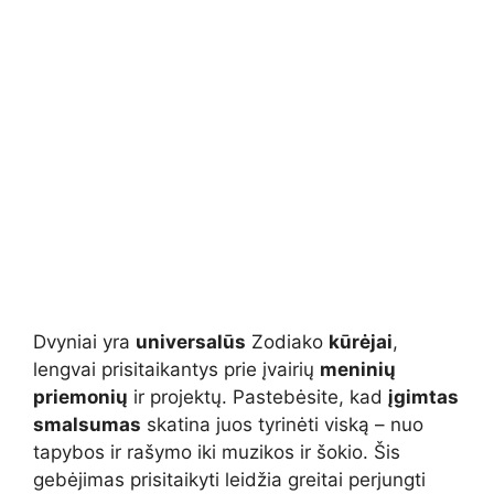
Dvyniai yra
universalūs
Zodiako
kūrėjai
,
lengvai prisitaikantys prie įvairių
meninių
priemonių
ir projektų. Pastebėsite, kad
įgimtas
smalsumas
skatina juos tyrinėti viską – nuo
tapybos ir rašymo iki muzikos ir šokio. Šis
gebėjimas prisitaikyti leidžia greitai perjungti