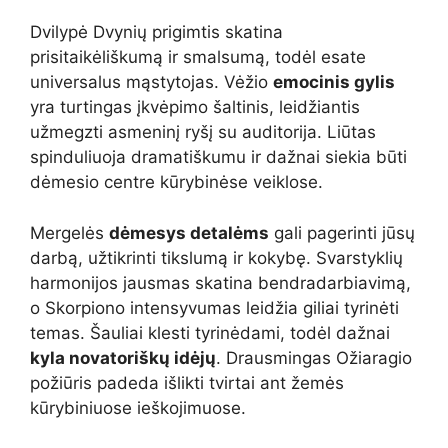
Dvilypė Dvynių prigimtis skatina
prisitaikėliškumą ir smalsumą, todėl esate
universalus mąstytojas. Vėžio
emocinis gylis
yra turtingas įkvėpimo šaltinis, leidžiantis
užmegzti asmeninį ryšį su auditorija. Liūtas
spinduliuoja dramatiškumu ir dažnai siekia būti
dėmesio centre kūrybinėse veiklose.
Mergelės
dėmesys detalėms
gali pagerinti jūsų
darbą, užtikrinti tikslumą ir kokybę. Svarstyklių
harmonijos jausmas skatina bendradarbiavimą,
o Skorpiono intensyvumas leidžia giliai tyrinėti
temas. Šauliai klesti tyrinėdami, todėl dažnai
kyla novatoriškų idėjų
. Drausmingas Ožiaragio
požiūris padeda išlikti tvirtai ant žemės
kūrybiniuose ieškojimuose.