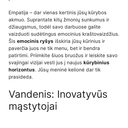
Empatija – dar vienas kertinis jūsų kūrybos
akmuo. Suprantate kitų žmonių sunkumus ir
džiaugsmus, todėl savo darbuose galite
vaizduoti sudėtingus emocinius kraštovaizdžius.
Šis
emocinis ryšys
išskiria jūsų kūrinius ir
paverčia juos ne tik menu, bet ir bendra
patirtimi. Priimkite šiuos bruožus ir leiskite savo
svajingai vizijai vesti jus į naujus
kūrybinius
horizontus
. Jūsų meninė kelionė dar tik
prasideda.
Vandenis: Inovatyvūs
mąstytojai