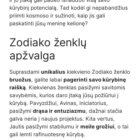
ir jo įtaką gali padėti išnaudoti visą savo
kūrybinį potencialą. Tad kodėl gi nepabandžius
priimti kosmoso ir sužinoti, kaip jis gali
paskatinti jūsų meninę kelionę?
Zodiako ženklų
apžvalga
Suprasdami
unikalius
kiekvieno Zodiako ženklo
bruožus
, galite labai
pagerinti savo kūrybinę
raišką
. Kiekvienas ženklas pasižymi savitomis
savybėmis, kurios daro įtaką jūsų požiūriui į
kūrybą. Pavyzdžiui, Avinas, iniciatorius,
pasižymi
drąsa ir entuziazmu
, dažnai stačia
galva neria į naujus projektus. Kita vertus,
Jautis pasižymi stabilumu ir
meile grožiui
, o tai
gali lemti rafinuotesnę kūrybą.