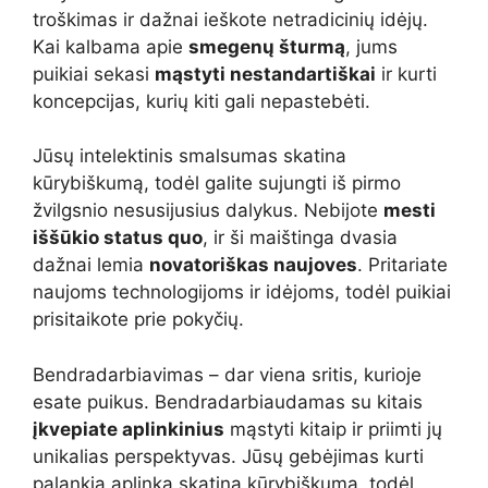
troškimas ir dažnai ieškote netradicinių idėjų.
Kai kalbama apie
smegenų šturmą
, jums
puikiai sekasi
mąstyti nestandartiškai
ir kurti
koncepcijas, kurių kiti gali nepastebėti.
Jūsų intelektinis smalsumas skatina
kūrybiškumą, todėl galite sujungti iš pirmo
žvilgsnio nesusijusius dalykus. Nebijote
mesti
iššūkio status quo
, ir ši maištinga dvasia
dažnai lemia
novatoriškas naujoves
. Pritariate
naujoms technologijoms ir idėjoms, todėl puikiai
prisitaikote prie pokyčių.
Bendradarbiavimas – dar viena sritis, kurioje
esate puikus. Bendradarbiaudamas su kitais
įkvepiate aplinkinius
mąstyti kitaip ir priimti jų
unikalias perspektyvas. Jūsų gebėjimas kurti
palankią aplinką skatina kūrybiškumą, todėl