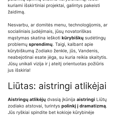
kuriami išskirtiniai projektai, galintys pakeisti
žaidimą.
Nesvarbu, ar domitės menu, technologijomis, ar
socialiniais judėjimais, jūsų novatoriškas
mąstymas skatina ieškoti
kūrybiškų
sudėtingų
problemų
sprendimų
. Taigi, kalbant apie
kūrybiškumą Zodiako ženkle, jūs, Vandenis,
neabejotinai esate jėga, su kuria reikia skaitytis.
Jūsų unikali vizija ir į ateitį orientuotas požiūris
jus išskiria!
Liūtas: aistringi atlikėjai
Aistringų atlikėjų
dvasią įkūnija
aistringi
Liūtų
zodiako atstovai, turintys
polinkį į dramatizmą
.
Jūs ryškiai spindite bet kokioje kūrybinėje