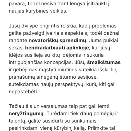
pavarą, todėl nesivaržant lengva įsitraukti į
naujas kūrybines veiklas.
Jūsų dvilypė prigimtis reiškia, kad į problemas
galite pažvelgti įvairiais aspektais, todėl dažnai
randate
novatoriškų sprendimų
. Jums puikiai
sekasi
bendradarbiauti aplinkoje
, kur jūsų
idėjos susilieja su kitų idėjomis ir sukuria
intriguojančias koncepcijas. Jūsų
šmaikštumas
ir gebėjimas mąstyti mintimis suteikia išskirtinį
pranašumą smegenų šturmo sesijose,
suteikdamas naujų perspektyvų, kurių kiti gali
nepastebėti.
Tačiau šis universalumas taip pat gali lemti
neryžtingumą
. Turėdami tiek daug pomėgių ir
talentų, galite susidurti su sunkumais
pasirinkdami vieną kūrybinį kelią. Priimkite tai