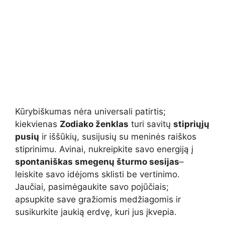
Kūrybiškumas nėra universali patirtis;
kiekvienas
Zodiako ženklas
turi savitų
stipriųjų
pusių
ir iššūkių, susijusių su meninės raiškos
stiprinimu. Avinai, nukreipkite savo energiją į
spontaniškas smegenų šturmo sesijas
–
leiskite savo idėjoms sklisti be vertinimo.
Jaučiai, pasimėgaukite savo pojūčiais;
apsupkite save gražiomis medžiagomis ir
susikurkite jaukią erdvę, kuri jus įkvepia.