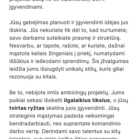
įgyvendinami.
Jūsų gebėjimas planuoti ir įgyvendinti idėjas jus
išskiria. Jūs nekuriate tik dėl to, kad kurtumėte;
savo darbams suteikiate prasmę ir struktūrą.
Nesvarbu, ar tapote, rašote, ar kuriate, dažnai
mąstote keliais žingsniais į priekį, numatydami
iššūkius ir ieškodami sprendimų. Šis įžvalgumas
leidžia jums išsiugdyti unikalų stilių, kuris giliai
rezonuoja su kitais.
Be to, nebijote imtis ambicingų projektų. Jums
puikiai sekasi išsikelti
ilgalaikius tikslus
, o jūsų
tvirtas ryžtas
skatina juos įgyvendinti. Jūsų
strateginis mąstymas padeda veiksmingai
bendradarbiauti, nes suprantate komandinio
darbo vertę. Derindami savo talentus su kitų
talentais, sukuriate kažką išties nepaprasto.