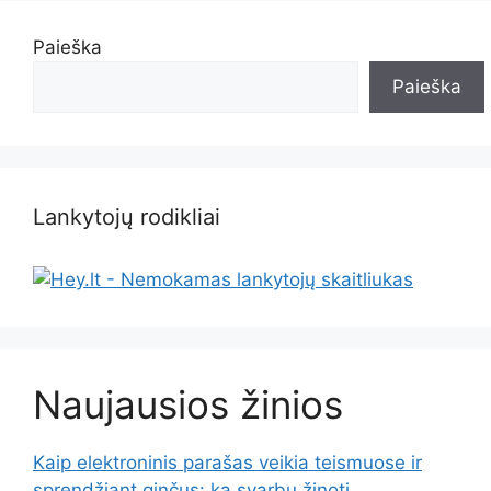
Paieška
Paieška
Lankytojų rodikliai
Naujausios žinios
Kaip elektroninis parašas veikia teismuose ir
sprendžiant ginčus: ką svarbu žinoti