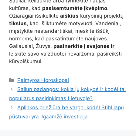
Šauliai, keliaukite arba tyrinėkite naujas
kultūras, kad
pasisemtumėte įkvėpimo
.
Ožiaragiai išsikelkite
aiškius
kūrybinių projektų
tikslus
, kad išliktumėte motyvuoti. Vandeniai,
mąstykite nestandartiškai, meskite iššūkį
normoms, kad paskatintumėte naujoves.
Galiausiai, Žuvys,
pasinerkite į svajones ir
leiskite savo vaizduotei nevaržomai pasireikšti
kūrybiškumui.
Kategorijos
Palmyros Horoskopai
Sailun padangos: kokia jų kokybė ir kodėl tai
populiarus pasirinkimas Lietuvoje?
Aplinkos priežiūra be vargo: kodėl Stihl lapų
pūstuvai yra ilgaamžė investicija