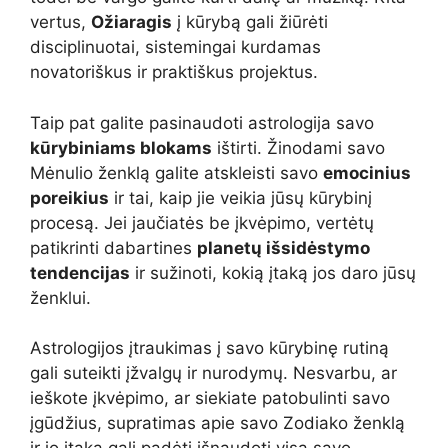
vertus,
Ožiaragis
į kūrybą gali žiūrėti
disciplinuotai, sistemingai kurdamas
novatoriškus ir praktiškus projektus.
Taip pat galite pasinaudoti astrologija savo
kūrybiniams blokams
ištirti. Žinodami savo
Mėnulio ženklą galite atskleisti savo
emocinius
poreikius
ir tai, kaip jie veikia jūsų kūrybinį
procesą. Jei jaučiatės be įkvėpimo, vertėtų
patikrinti dabartines
planetų išsidėstymo
tendencijas
ir sužinoti, kokią įtaką jos daro jūsų
ženklui.
Astrologijos įtraukimas į savo kūrybinę rutiną
gali suteikti įžvalgų ir nurodymų. Nesvarbu, ar
ieškote įkvėpimo, ar siekiate patobulinti savo
įgūdžius, supratimas apie savo Zodiako ženklą