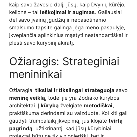
kaip savo žavesio dalį; jūsų, kaip Dvynių kūrėjo,
kelionė – tai
ieškojimai ir augimas
. Galiausiai
dėl savo įvairių įgūdžių ir nepasotinamo
smalsumo tapsite galinga jėga meno pasaulyje,
įkvepiančia aplinkinius mąstyti nestandartiškai ir
plėsti savo kūrybinį akiratį.
Ožiaragis: Strateginiai
menininkai
Ožiaragiai
tiksliai ir tikslingai
strateguoja
savo
meninę veiklą,
todėl jie yra Zodiako kūrybos
architektai. Į
kūrybą
žvelgiate
metodiškai,
praktiškumą derindami su vaizduote. Kol kiti gali
gaudyti trumpalaikį įkvėpimą, jūs klojate
tvirtą
pagrindą
, užtikrinantį, kad jūsų kūrybiniai
projektai būtų ne tik vizionieriški, bet ir