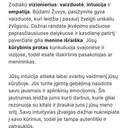
Zodiako
vizionierius
:
vaizduotė
,
intuicija
ir
empatija
. Būdami Žuvys, pasižymite gyva
vaizduote, kuri leidžia į pasaulį žvelgti unikaliu
žvilgsniu. Dažnai randate įkvėpimo pačiuose
paprasčiausiuose dalykuose ir kasdienę patirtį
paverčiate gilia
menine išraiška
. Jūsų
kūrybinis protas
kunkuliuoja svajonėse ir
vizijose, todėl esate išskirtinis pasakotojas ar
menininkas.
Jūsų intuicija atlieka labai svarbų vaidmenį jūsų
kūryboje. Jūs turite įgimtą gebėjimą naudotis
savo jausmais ir aplinkinių emocijomis. Šis
jautrumas leidžia jums kurti darbus, kurie giliai
rezonuoja su kitais ir įtraukia juos į jūsų meno
sritį. Savo intuityvias įžvalgas dažnai nukreipiate
į savo kūrinius, todėl jie tampa autentiški ir
patrauklūs.