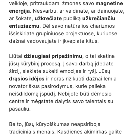
veikloje, pritraukdami žmones savo
magnetine
energija
. Nesvarbu, ar vaidinate, ar dainuojate,
ar šokate,
užkrečiate
publiką
užkrečiančiu
entuziazmu
. Dėl savo natūralios charizmos
išsiskiriate grupiniuose projektuose, kuriuose
dažnai vadovaujate ir įkvepiate kitus.
Liūtai
džiaugiasi pripažinimu
, o tai skatina
jūsų kūrybinį procesą. Į savo darbą įdedate
širdį, siekiate sukelti emocijas ir ryšį. Jūsų
drąsios idėjos
ir noras rizikuoti dažnai lemia
novatoriškus pasirodymus, kurie palieka
neišdildomą įspūdį. Nebijote būti dėmesio
centre ir mėgstate dalytis savo talentais su
pasauliu.
Be to, jūsų kūrybiškumas neapsiriboja
tradiciniais menais. Kasdienes akimirkas galite