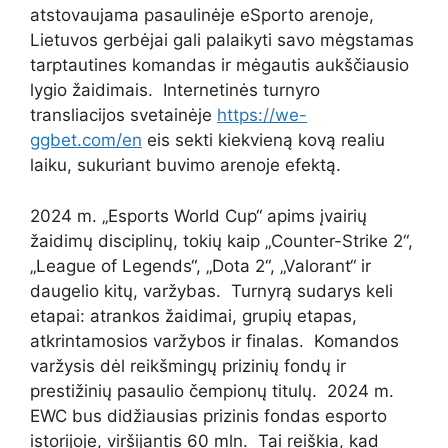
atstovaujama pasaulinėje eSporto arenoje,
Lietuvos gerbėjai gali palaikyti savo mėgstamas
tarptautines komandas ir mėgautis aukščiausio
lygio žaidimais. Internetinės turnyro
transliacijos svetainėje
https://we-
ggbet.com/en
eis sekti kiekvieną kovą realiu
laiku, sukuriant buvimo arenoje efektą.
2024 m. „Esports World Cup“ apims įvairių
žaidimų disciplinų, tokių kaip „Counter-Strike 2“,
„League of Legends“, „Dota 2“, „Valorant“ ir
daugelio kitų, varžybas. Turnyrą sudarys keli
etapai: atrankos žaidimai, grupių etapas,
atkrintamosios varžybos ir finalas. Komandos
varžysis dėl reikšmingų prizinių fondų ir
prestižinių pasaulio čempionų titulų. 2024 m.
EWC bus didžiausias prizinis fondas esporto
istorijoje, viršijantis 60 mln. Tai reiškia, kad