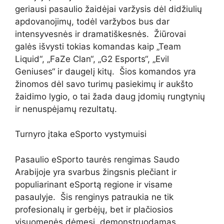
geriausi pasaulio žaidėjai varžysis dėl didžiulių
apdovanojimų, todėl varžybos bus dar
intensyvesnės ir dramatiškesnės. Žiūrovai
galės išvysti tokias komandas kaip „Team
Liquid“, „FaZe Clan“, „G2 Esports“, „Evil
Geniuses“ ir daugelį kitų. Šios komandos yra
žinomos dėl savo turimų pasiekimų ir aukšto
žaidimo lygio, o tai žada daug įdomių rungtynių
ir nenuspėjamų rezultatų.
Turnyro įtaka eSporto vystymuisi
Pasaulio eSporto taurės rengimas Saudo
Arabijoje yra svarbus žingsnis plečiant ir
populiarinant eSportą regione ir visame
pasaulyje. Šis renginys patraukia ne tik
profesionalų ir gerbėjų, bet ir plačiosios
visuomenės dėmesį, demonstruodamas