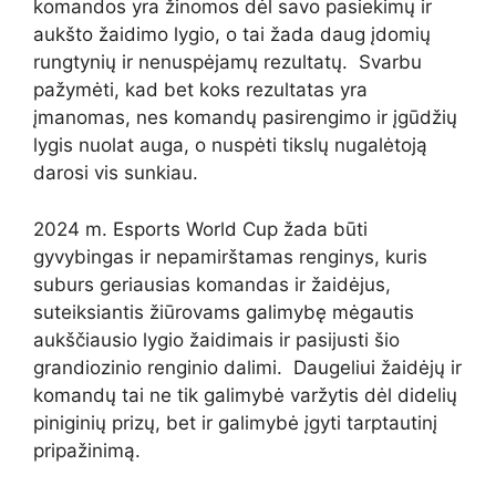
komandos yra žinomos dėl savo pasiekimų ir
aukšto žaidimo lygio, o tai žada daug įdomių
rungtynių ir nenuspėjamų rezultatų. Svarbu
pažymėti, kad bet koks rezultatas yra
įmanomas, nes komandų pasirengimo ir įgūdžių
lygis nuolat auga, o nuspėti tikslų nugalėtoją
darosi vis sunkiau.
2024 m. Esports World Cup žada būti
gyvybingas ir nepamirštamas renginys, kuris
suburs geriausias komandas ir žaidėjus,
suteiksiantis žiūrovams galimybę mėgautis
aukščiausio lygio žaidimais ir pasijusti šio
grandiozinio renginio dalimi. Daugeliui žaidėjų ir
komandų tai ne tik galimybė varžytis dėl didelių
piniginių prizų, bet ir galimybė įgyti tarptautinį
pripažinimą.