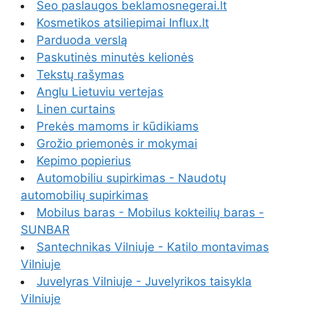
Seo paslaugos beklamosnegerai.lt
Kosmetikos atsiliepimai Influx.lt
Parduoda verslą
Paskutinės minutės kelionės
Tekstų rašymas
Anglu Lietuviu vertejas
Linen curtains
Prekės mamoms ir kūdikiams
Grožio priemonės ir mokymai
Kepimo popierius
Automobiliu supirkimas - Naudotų
automobilių supirkimas
Mobilus baras - Mobilus kokteilių baras -
SUNBAR
Santechnikas Vilniuje - Katilo montavimas
Vilniuje
Juvelyras Vilniuje - Juvelyrikos taisykla
Vilniuje