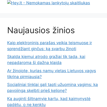
Naujausios žinios
Kaip elektroninis parašas veikia teismuose ir
sprendžiant ginčus: ką svarbu žinoti
Skalda kiemui atrodo gražiai tik tada, kai
nepadaroma ši dažna klaida
Ar žinojote, kurias namų vietas Lietuvos vagys
tikrina pirmiausia?
Socialiniai tinklai gali tapti užuomina vagims: ką
pavojinga skelbti prieš kelionę?
Ką auginti šiltnamyje kartu, kad kaimynystė
padėtų, o ne kenktų