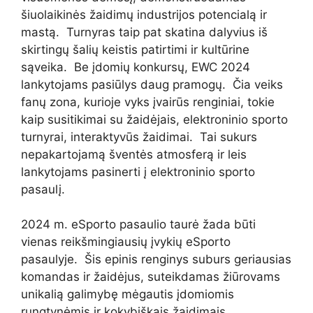
šiuolaikinės žaidimų industrijos potencialą ir
mastą. Turnyras taip pat skatina dalyvius iš
skirtingų šalių keistis patirtimi ir kultūrine
sąveika. Be įdomių konkursų, EWC 2024
lankytojams pasiūlys daug pramogų. Čia veiks
fanų zona, kurioje vyks įvairūs renginiai, tokie
kaip susitikimai su žaidėjais, elektroninio sporto
turnyrai, interaktyvūs žaidimai. Tai sukurs
nepakartojamą šventės atmosferą ir leis
lankytojams pasinerti į elektroninio sporto
pasaulį.
2024 m. eSporto pasaulio taurė žada būti
vienas reikšmingiausių įvykių eSporto
pasaulyje. Šis epinis renginys suburs geriausias
komandas ir žaidėjus, suteikdamas žiūrovams
unikalią galimybę mėgautis įdomiomis
rungtynėmis ir kokybiškais žaidimais.