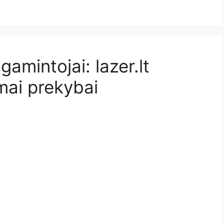
amintojai: lazer.lt
imai prekybai