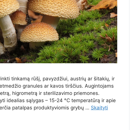
nkti tinkamą rūšį, pavyzdžiui, austrių ar šitakių, ir
ietmedžio granules ar kavos tirščius. Augintojams
etrą, higrometrą ir sterilizavimo priemones.
yti idealias sąlygas – 15-24 °C temperatūrą ir apie
verčia patalpas produktyviomis grybų …
Skaityti