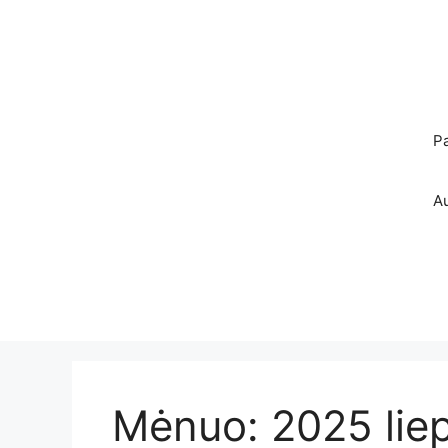
Pereiti
prie
turinio
P
A
Mėnuo:
2025 lie