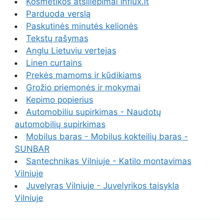
Kosmetikos atsiliepimai Influx.lt
Parduoda verslą
Paskutinės minutės kelionės
Tekstų rašymas
Anglu Lietuviu vertejas
Linen curtains
Prekės mamoms ir kūdikiams
Grožio priemonės ir mokymai
Kepimo popierius
Automobiliu supirkimas - Naudotų
automobilių supirkimas
Mobilus baras - Mobilus kokteilių baras -
SUNBAR
Santechnikas Vilniuje - Katilo montavimas
Vilniuje
Juvelyras Vilniuje - Juvelyrikos taisykla
Vilniuje