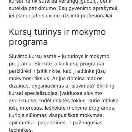
kursai ne tik suteikia vertingų įgūdžių, bet ir
suteikia patikimumo jūsų gyvenimo aprašymui,
jei planuojate siuvimu užsiimti profesionaliai.
Kursų turinys ir mokymo
programa
Siuvimo kursų esmė – jų turinys ir mokymo
programa. Skirkite laiko kursų programai
peržiūrėti ir įsitikinkite, kad ji atitinka jūsų
mokymosi tikslus. Ar jus domina mados
dizainas, dygsniavimas ar siuvimas? Skirtingi
kursai specializuojasi įvairiuose siuvimo
aspektuose, todėl rinkitės tokius, kurie atitinka
jūsų interesus. Ieškokite mokymo programos,
kurioje siūlomas visapusiškas mokymas,
apimantis ir pagrindines, ir pažengusias
technikas.