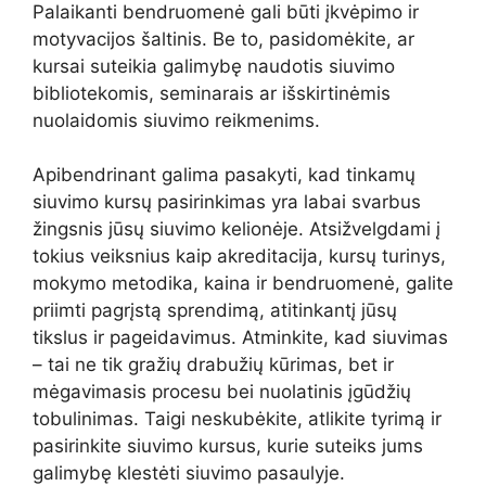
Palaikanti bendruomenė gali būti įkvėpimo ir
motyvacijos šaltinis. Be to, pasidomėkite, ar
kursai suteikia galimybę naudotis siuvimo
bibliotekomis, seminarais ar išskirtinėmis
nuolaidomis siuvimo reikmenims.
Apibendrinant galima pasakyti, kad tinkamų
siuvimo kursų pasirinkimas yra labai svarbus
žingsnis jūsų siuvimo kelionėje. Atsižvelgdami į
tokius veiksnius kaip akreditacija, kursų turinys,
mokymo metodika, kaina ir bendruomenė, galite
priimti pagrįstą sprendimą, atitinkantį jūsų
tikslus ir pageidavimus. Atminkite, kad siuvimas
– tai ne tik gražių drabužių kūrimas, bet ir
mėgavimasis procesu bei nuolatinis įgūdžių
tobulinimas. Taigi neskubėkite, atlikite tyrimą ir
pasirinkite siuvimo kursus, kurie suteiks jums
galimybę klestėti siuvimo pasaulyje.