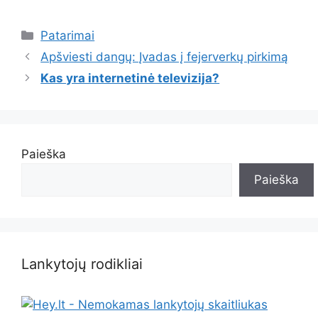
Kategorijos
Patarimai
Apšviesti dangų: Įvadas į fejerverkų pirkimą
Kas yra internetinė televizija?
Paieška
Paieška
Lankytojų rodikliai