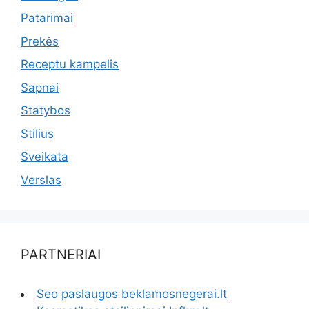
Patarimai
Prekės
Receptu kampelis
Sapnai
Statybos
Stilius
Sveikata
Verslas
PARTNERIAI
Seo paslaugos beklamosnegerai.lt