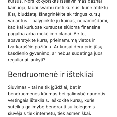
kursus. Nors kokybiškas išsilavinimas dažnai
kainuoja, labai svarbu rasti kursus, kurie atitiktų
jūsų biudžetą. Išnagrinėkite skirtingus kursų
variantus ir palyginkite jų kainas, nepamiršdami,
kad kai kuriuose kursuose siūloma finansinė
pagalba arba mokėjimo planai. Be to,
apsvarstykite kursų prieinamumą vietos ir
tvarkaraščio požiūriu. Ar kursai dera prie jūsų
kasdienio gyvenimo, ar nebus sudėtinga juos
reguliariai lankyti?
Bendruomenė ir ištekliai
Siuvimas – tai ne tik įgūdžiai, bet ir
bendruomenės kūrimas bei galimybė naudotis
vertingais ištekliais. Ieškokite kursų, kurie
suteikia galimybę bendrauti su kolegomis
siuvėjais tiek internetu, tiek asmeniškai.