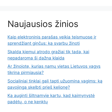
Naujausios žinios
Kaip elektroninis parašas veikia teismuose ir
sprendžiant ginčus: ką svarbu žinoti
Skalda kiemui atrodo gražiai tik tada, kai
nepadaroma ši dažna klaida
Ar žinojote, kurias namų vietas Lietuvos vagys
tikrina pirmiausia?
Socialiniai tinklai gali tapti užuomina vagims: ką
pavojinga skelbti prieš kelionę?
Ką auginti šiltnamyje kartu, kad kaimynystė
padėtų, o ne kenktų