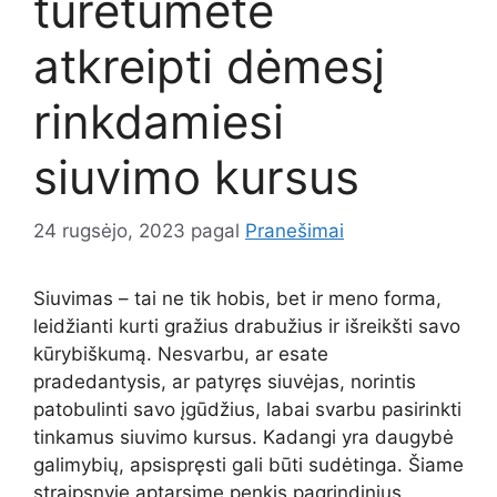
turėtumėte
atkreipti dėmesį
rinkdamiesi
siuvimo kursus
24 rugsėjo, 2023
pagal
Pranešimai
Siuvimas – tai ne tik hobis, bet ir meno forma,
leidžianti kurti gražius drabužius ir išreikšti savo
kūrybiškumą. Nesvarbu, ar esate
pradedantysis, ar patyręs siuvėjas, norintis
patobulinti savo įgūdžius, labai svarbu pasirinkti
tinkamus siuvimo kursus. Kadangi yra daugybė
galimybių, apsispręsti gali būti sudėtinga. Šiame
straipsnyje aptarsime penkis pagrindinius