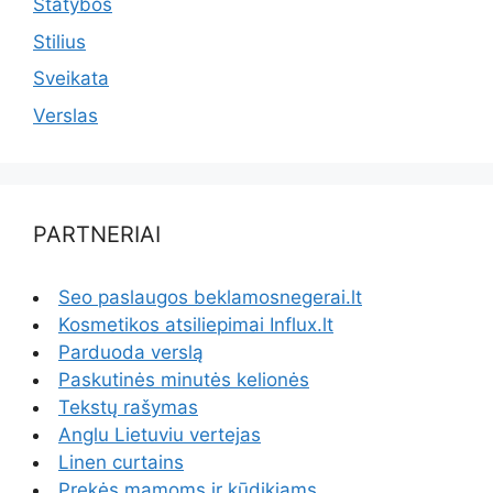
Statybos
Stilius
Sveikata
Verslas
PARTNERIAI
Seo paslaugos beklamosnegerai.lt
Kosmetikos atsiliepimai Influx.lt
Parduoda verslą
Paskutinės minutės kelionės
Tekstų rašymas
Anglu Lietuviu vertejas
Linen curtains
Prekės mamoms ir kūdikiams