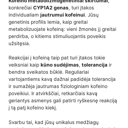
Kofeino metabolizmo
genetiniai skirtumai
,
konkrečiai
CYP1A2 genas
, turi įtakos
individualiam
jautrumui kofeinui
. Jūsų
genetinis profilis lemia, kaip greitai
metabolizuojate kofeiną: vieni žmonės jį greitai
perdirba, o kitiems stimuliuojantis poveikis
užsitęsia.
Reakcijai į kofeiną taip pat turi įtakos tokie
veiksniai kaip
kūno sudėjimas
,
tolerancija
ir
bendra sveikatos būklė. Reguliariai
vartojantiems kavą dažnai padidėja tolerancija
ir sumažėja jautrumas fiziologiniam kofeino
poveikiui. Ir atvirkščiai, retkarčiais kavą
geriantys asmenys gali patirti ryškesnę reakciją
į tą patį kofeino kiekį.
Svarbu tai, kad jūsų unikalus medžiagų