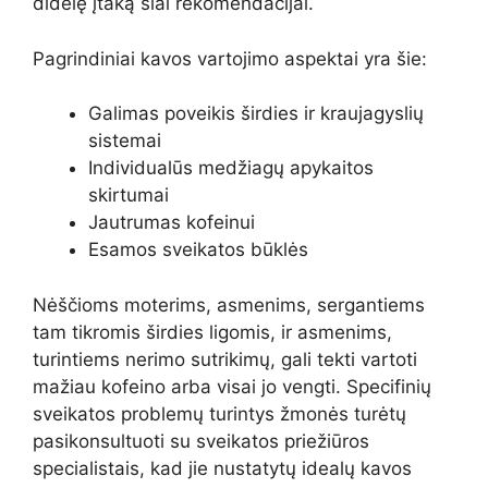
didelę įtaką šiai rekomendacijai.
Pagrindiniai kavos vartojimo aspektai yra šie:
Galimas poveikis širdies ir kraujagyslių
sistemai
Individualūs medžiagų apykaitos
skirtumai
Jautrumas kofeinui
Esamos sveikatos būklės
Nėščioms moterims, asmenims, sergantiems
tam tikromis širdies ligomis, ir asmenims,
turintiems nerimo sutrikimų, gali tekti vartoti
mažiau kofeino arba visai jo vengti. Specifinių
sveikatos problemų turintys žmonės turėtų
pasikonsultuoti su sveikatos priežiūros
specialistais, kad jie nustatytų idealų kavos