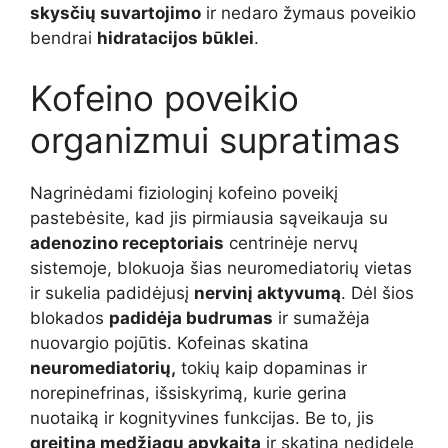
skysčių suvartojimo
ir nedaro žymaus poveikio
bendrai
hidratacijos būklei
.
Kofeino poveikio
organizmui supratimas
Nagrinėdami fiziologinį kofeino poveikį
pastebėsite, kad jis pirmiausia sąveikauja su
adenozino receptoriais
centrinėje nervų
sistemoje, blokuoja šias neuromediatorių vietas
ir sukelia padidėjusį
nervinį aktyvumą
. Dėl šios
blokados
padidėja budrumas
ir sumažėja
nuovargio pojūtis. Kofeinas skatina
neuromediatorių,
tokių kaip dopaminas ir
norepinefrinas, išsiskyrimą, kurie gerina
nuotaiką ir kognityvines funkcijas. Be to, jis
greitina medžiagų apykaitą
ir skatina nedidelę