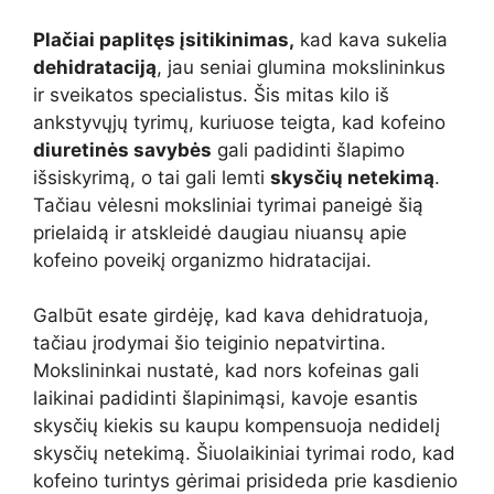
Plačiai paplitęs įsitikinimas,
kad kava sukelia
dehidrataciją
, jau seniai glumina mokslininkus
ir sveikatos specialistus. Šis mitas kilo iš
ankstyvųjų tyrimų, kuriuose teigta, kad kofeino
diuretinės savybės
gali padidinti šlapimo
išsiskyrimą, o tai gali lemti
skysčių netekimą
.
Tačiau vėlesni moksliniai tyrimai paneigė šią
prielaidą ir atskleidė daugiau niuansų apie
kofeino poveikį organizmo hidratacijai.
Galbūt esate girdėję, kad kava dehidratuoja,
tačiau įrodymai šio teiginio nepatvirtina.
Mokslininkai nustatė, kad nors kofeinas gali
laikinai padidinti šlapinimąsi, kavoje esantis
skysčių kiekis su kaupu kompensuoja nedidelį
skysčių netekimą. Šiuolaikiniai tyrimai rodo, kad
kofeino turintys gėrimai prisideda prie kasdienio