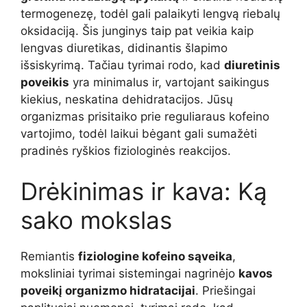
termogenezę, todėl gali palaikyti lengvą riebalų
oksidaciją. Šis junginys taip pat veikia kaip
lengvas diuretikas, didinantis šlapimo
išsiskyrimą. Tačiau tyrimai rodo, kad
diuretinis
poveikis
yra minimalus ir, vartojant saikingus
kiekius, neskatina dehidratacijos. Jūsų
organizmas prisitaiko prie reguliaraus kofeino
vartojimo, todėl laikui bėgant gali sumažėti
pradinės ryškios fiziologinės reakcijos.
Drėkinimas ir kava: Ką
sako mokslas
Remiantis
fiziologine kofeino sąveika
,
moksliniai tyrimai sistemingai nagrinėjo
kavos
poveikį organizmo hidratacijai
. Priešingai