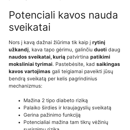
Potenciali kavos nauda
sveikatai
Nors į kavą dažnai žiūrima tik kaip į
rytinį
užkandį
, kava tapo gėrimu, galinčiu
duoti
daug
naudos sveikatai, kurią
patvirtina
patikimi
moksliniai tyrimai
. Pastebėsite, kad
saikingas
kavos vartojimas
gali teigiamai paveikti jūsų
bendrą sveikatą per kelis pagrindinius
mechanizmus:
Mažina 2 tipo diabeto riziką
Palaiko širdies ir kraujagyslių sveikatą
Gerina pažinimo funkciją
Potencialiai mažina tam tikrų vėžinių
susirgimų riziką