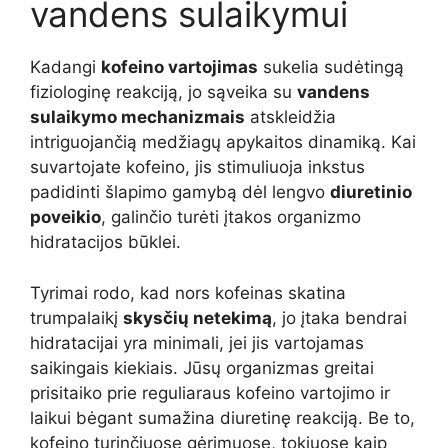
vandens sulaikymui
Kadangi
kofeino vartojimas
sukelia sudėtingą
fiziologinę reakciją, jo sąveika su
vandens
sulaikymo mechanizmais
atskleidžia
intriguojančią medžiagų apykaitos dinamiką. Kai
suvartojate kofeino, jis stimuliuoja inkstus
padidinti šlapimo gamybą dėl lengvo
diuretinio
poveikio
, galinčio turėti įtakos organizmo
hidratacijos būklei.
Tyrimai rodo, kad nors kofeinas skatina
trumpalaikį
skysčių netekimą
, jo įtaka bendrai
hidratacijai yra minimali, jei jis vartojamas
saikingais kiekiais. Jūsų organizmas greitai
prisitaiko prie reguliaraus kofeino vartojimo ir
laikui bėgant sumažina diuretinę reakciją. Be to,
kofeino turinčiuose gėrimuose, tokiuose kaip