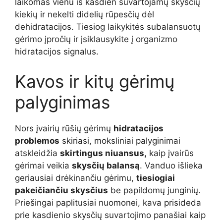
laikomas vienu iš kasdien suvartojamų skysčių
kiekių ir nekelti didelių rūpesčių dėl
dehidratacijos. Tiesiog laikykitės subalansuotų
gėrimo įpročių ir įsiklausykite į organizmo
hidratacijos signalus.
Kavos ir kitų gėrimų
palyginimas
Nors įvairių rūšių gėrimų
hidratacijos
problemos
skiriasi, moksliniai palyginimai
atskleidžia
skirtingus niuansus,
kaip įvairūs
gėrimai veikia
skysčių balansą
. Vanduo išlieka
geriausiai drėkinančiu gėrimu,
tiesiogiai
pakeičiančiu skysčius
be papildomų junginių.
Priešingai paplitusiai nuomonei, kava prisideda
prie kasdienio skysčių suvartojimo panašiai kaip