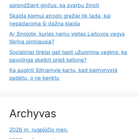
sprendžiant ginčus: ką svarbu žinoti
Skalda kiemui atrodo gražiai tik tada, kai
nepadaroma ši dažna klaida
Ar žinojote, kurias namų vietas Lietuvos vagys
tikrina pirmiausia?
Socialiniai tinklai gali tapti užuomina vagims: ką
pavojinga skelbti prieš kelionę?
Ką auginti šiltnamyje kartu, kad kaimynystė
padėtų, o ne kenktų
Archyvas
2026 m. rugpjūčio mėn.