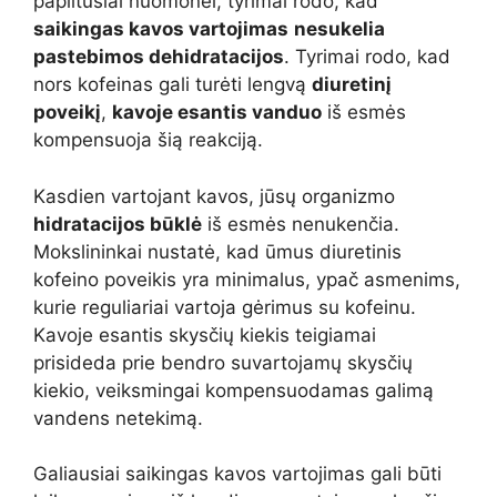
paplitusiai nuomonei, tyrimai rodo, kad
saikingas kavos vartojimas
nesukelia
pastebimos dehidratacijos
. Tyrimai rodo, kad
nors kofeinas gali turėti lengvą
diuretinį
poveikį
,
kavoje esantis vanduo
iš esmės
kompensuoja šią reakciją.
Kasdien vartojant kavos, jūsų organizmo
hidratacijos būklė
iš esmės nenukenčia.
Mokslininkai nustatė, kad ūmus diuretinis
kofeino poveikis yra minimalus, ypač asmenims,
kurie reguliariai vartoja gėrimus su kofeinu.
Kavoje esantis skysčių kiekis teigiamai
prisideda prie bendro suvartojamų skysčių
kiekio, veiksmingai kompensuodamas galimą
vandens netekimą.
Galiausiai saikingas kavos vartojimas gali būti