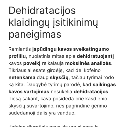
Dehidratacijos
klaidingų įsitikinimų
paneigimas
Remiantis
įspūdingu kavos sveikatingumo
profiliu
, nuolatinis mitas apie
dehidratuojantį
kavos
poveikį
reikalauja
mokslinės analizės
.
Tikriausiai esate girdėję, kad dėl kofeino
netenkama
daug
skysčių
, tačiau tyrimai rodo
ką kita. Daugybė tyrimų parodė, kad
saikingas
kavos vartojimas
nesukelia
dehidratacijos
.
Tiesą sakant, kava prisideda prie kasdienio
skysčių suvartojimo, nes pagrindinė gėrimo
sudedamoji dalis yra vanduo.