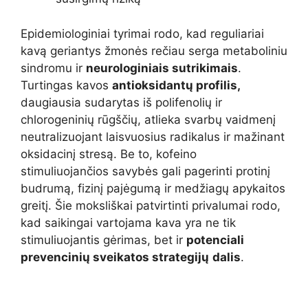
Epidemiologiniai tyrimai rodo, kad reguliariai
kavą geriantys žmonės rečiau serga metaboliniu
sindromu ir
neurologiniais sutrikimais
.
Turtingas kavos
antioksidantų profilis,
daugiausia sudarytas iš polifenolių ir
chlorogeninių rūgščių, atlieka svarbų vaidmenį
neutralizuojant laisvuosius radikalus ir mažinant
oksidacinį stresą. Be to, kofeino
stimuliuojančios savybės gali pagerinti protinį
budrumą, fizinį pajėgumą ir medžiagų apykaitos
greitį. Šie moksliškai patvirtinti privalumai rodo,
kad saikingai vartojama kava yra ne tik
stimuliuojantis gėrimas, bet ir
potenciali
prevencinių sveikatos strategijų
dalis
.