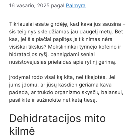
16 vasario, 2025
pagal
Palmyra
Tikriausiai esate girdėję, kad kava jus sausina –
šis teiginys skleidžiamas jau daugelį metų. Bet
kas, jei šis plačiai paplitęs įsitikinimas nėra
visiškai tikslus? Mokslininkai tyrinėjo kofeino ir
hidratacijos ryšį, paneigdami seniai
nusistovėjusias prielaidas apie rytinį gėrimą.
Įrodymai rodo visai ką kita, nei tikėjotės. Jei
jums įdomu, ar jūsų kasdien geriama kava
padeda, ar trukdo organizmo skysčių balansui,
pasilikite ir sužinokite netikėtą tiesą.
Dehidratacijos mito
kilmė