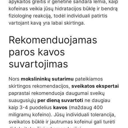
apykaitos greitis ir genetinė sandara lemia, kaip
kofeinas veikia jūsų hidratacijos būklę ir bendrą
fiziologinę reakciją, todėl individuali patirtis
vartojant kavą yra labai skirtinga.
Rekomenduojamas
paros kavos
suvartojimas
Nors
mokslininkų sutarimu
pateikiamos
skirtingos rekomendacijos,
sveikatos ekspertai
paprastai rekomenduoja daugumai sveikų
suaugusiųjų
per dieną suvartoti
ne daugiau
kaip 3-4 puodelius
kavos
(maždaug 400
miligramų kofeino). Jūsų individuali tolerancija,
sveikatos būklė ir jautrumas kofeinui gali turėti