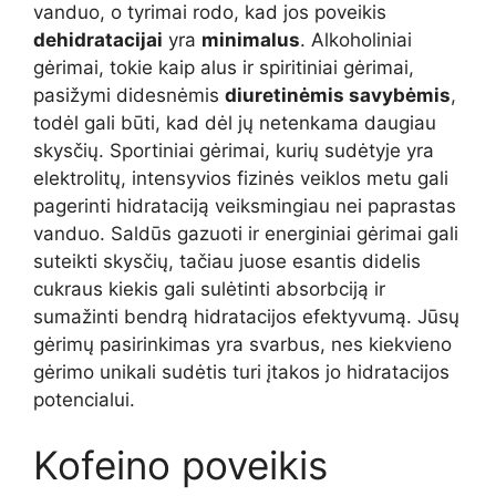
vanduo, o tyrimai rodo, kad jos poveikis
dehidratacijai
yra
minimalus
. Alkoholiniai
gėrimai, tokie kaip alus ir spiritiniai gėrimai,
pasižymi didesnėmis
diuretinėmis savybėmis
,
todėl gali būti, kad dėl jų netenkama daugiau
skysčių. Sportiniai gėrimai, kurių sudėtyje yra
elektrolitų, intensyvios fizinės veiklos metu gali
pagerinti hidrataciją veiksmingiau nei paprastas
vanduo. Saldūs gazuoti ir energiniai gėrimai gali
suteikti skysčių, tačiau juose esantis didelis
cukraus kiekis gali sulėtinti absorbciją ir
sumažinti bendrą hidratacijos efektyvumą. Jūsų
gėrimų pasirinkimas yra svarbus, nes kiekvieno
gėrimo unikali sudėtis turi įtakos jo hidratacijos
potencialui.
Kofeino poveikis