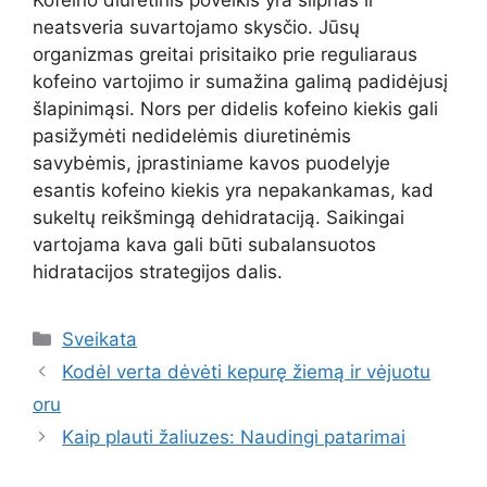
Kofeino diuretinis poveikis yra silpnas ir
neatsveria suvartojamo skysčio. Jūsų
organizmas greitai prisitaiko prie reguliaraus
kofeino vartojimo ir sumažina galimą padidėjusį
šlapinimąsi. Nors per didelis kofeino kiekis gali
pasižymėti nedidelėmis diuretinėmis
savybėmis, įprastiniame kavos puodelyje
esantis kofeino kiekis yra nepakankamas, kad
sukeltų reikšmingą dehidrataciją. Saikingai
vartojama kava gali būti subalansuotos
hidratacijos strategijos dalis.
Kategorijos
Sveikata
Kodėl verta dėvėti kepurę žiemą ir vėjuotu
oru
Kaip plauti žaliuzes: Naudingi patarimai