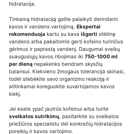
hidratacija.
Tinkamą hidrataciją galite palaikyti derindami
kavos ir vandens vartojimą.
Ekspertai
rekomenduoja
kartu su kava
išgerti
stiklinę
vandens arba pakaitomis gerti kofeino turinčius
gėrimus ir paprastą vandenį. Daugumai sveikų
suaugusiųjų kavos ribojimas iki
750-1000 ml
per dieną
nepakenks bendram skysčių
balansui. Kiekvieno žmogaus tolerancija skiriasi,
todėl stebėkite savo organizmo reakciją ir
atitinkamai koreguokite suvartojamos kavos
kiekį.
Jei esate ypač jautrūs kofeinui arba turite
sveikatos sutrikimų
, pasitarkite su sveikatos
priežiūros specialistu dėl konkrečių hidratacijos
poreikių ir kavos vartojimo.