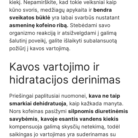
kiekį. Nepamirškite, kad tokie veiksniai kaip
kūno svoris, medžiagų apykaita ir
bendra
sveikatos būklė
yra labai svarbūs nustatant
asmeninę kofeino ribą.
Stebėdami savo
organizmo reakciją ir atsižvelgdami į galimą
šalutinį poveikį, galite išlaikyti subalansuotą
požiūrį į kavos vartojimą.
Kavos vartojimo ir
hidratacijos derinimas
Priešingai paplitusiai nuomonei,
kava ne taip
smarkiai dehidratuoja
, kaip kažkada manyta.
Nors kofeinas pasižymi
silpnomis diuretinėmis
savybėmis
,
kavoje esantis vandens kiekis
kompensuoja galimą skysčių netekimą, todėl
saikingas jo vartojimas yra suderinamas su