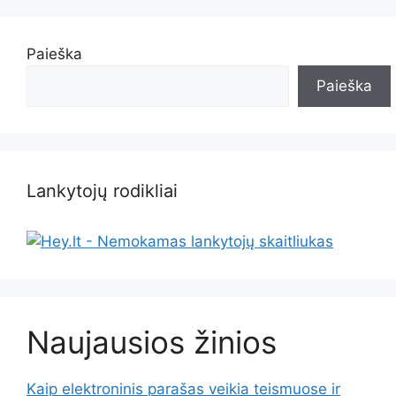
Paieška
Paieška
Lankytojų rodikliai
Naujausios žinios
Kaip elektroninis parašas veikia teismuose ir