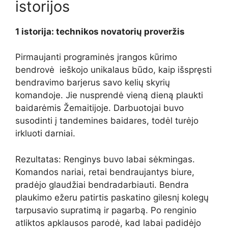
istorijos
1 istorija: technikos novatorių proveržis
Pirmaujanti programinės įrangos kūrimo
bendrovė ieškojo unikalaus būdo, kaip išspręsti
bendravimo barjerus savo kelių skyrių
komandoje. Jie nusprendė vieną dieną plaukti
baidarėmis Žemaitijoje. Darbuotojai buvo
susodinti į tandemines baidares, todėl turėjo
irkluoti darniai.
Rezultatas: Renginys buvo labai sėkmingas.
Komandos nariai, retai bendraujantys biure,
pradėjo glaudžiai bendradarbiauti. Bendra
plaukimo ežeru patirtis paskatino gilesnį kolegų
tarpusavio supratimą ir pagarbą. Po renginio
atliktos apklausos parodė, kad labai padidėjo