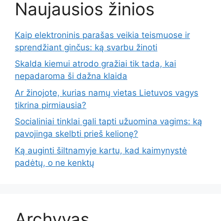
Naujausios žinios
Kaip elektroninis parašas veikia teismuose ir
sprendžiant ginčus: ką svarbu žinoti
Skalda kiemui atrodo gražiai tik tada, kai
nepadaroma ši dažna klaida
Ar žinojote, kurias namų vietas Lietuvos vagys
tikrina pirmiausia?
Socialiniai tinklai gali tapti užuomina vagims: ką
pavojinga skelbti prieš kelionę?
Ką auginti šiltnamyje kartu, kad kaimynystė
padėtų, o ne kenktų
Archyvas