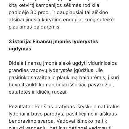
kitą ketvirtį kampanijos sėkmės rodikliai
padidėjo 30 proc., ir daugiausiai tai aiškino
atsinaujinusia kūrybine energija, kurią suteikė
plaukimas baidarėmis.
3 istorija: Finansų įmonės lyderystės
ugdymas
Didelė finansų įmonė siekė ugdyti viduriniosios
grandies vadovų lyderystės įgūdžius. Jie
pasirinko savaitgalio plaukimą baidarėmis, į kurį
buvo įtraukti komandiniai iššūkiai, pavyzdžiui,
estafetės ir kliūčių ruožai.
Rezultatai: Per šias pratybas išryškėjo natūralūs
lyderiai ir buvo parodyta pasitikėjimo ir aiškaus
bendravimo svarba. Vadovai išmoko ne tik
plaukti vandeniu, bet ir sudėtingai vadovauti,