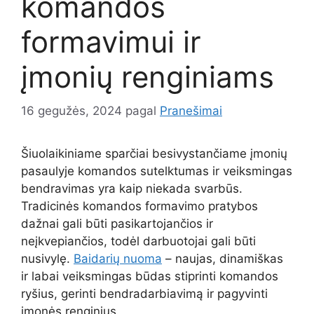
komandos
formavimui ir
įmonių renginiams
16 gegužės, 2024
pagal
Pranešimai
Šiuolaikiniame sparčiai besivystančiame įmonių
pasaulyje komandos sutelktumas ir veiksmingas
bendravimas yra kaip niekada svarbūs.
Tradicinės komandos formavimo pratybos
dažnai gali būti pasikartojančios ir
neįkvepiančios, todėl darbuotojai gali būti
nusivylę.
Baidarių nuoma
– naujas, dinamiškas
ir labai veiksmingas būdas stiprinti komandos
ryšius, gerinti bendradarbiavimą ir pagyvinti
įmonės renginius.