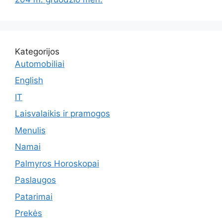
Kategorijos
Automobiliai
English
IT
Laisvalaikis ir pramogos
Menulis
Namai
Palmyros Horoskopai
Paslaugos
Patarimai
Prekės