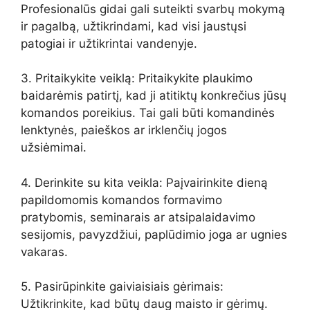
Profesionalūs gidai gali suteikti svarbų mokymą
ir pagalbą, užtikrindami, kad visi jaustųsi
patogiai ir užtikrintai vandenyje.
3. Pritaikykite veiklą: Pritaikykite plaukimo
baidarėmis patirtį, kad ji atitiktų konkrečius jūsų
komandos poreikius. Tai gali būti komandinės
lenktynės, paieškos ar irklenčių jogos
užsiėmimai.
4. Derinkite su kita veikla: Paįvairinkite dieną
papildomomis komandos formavimo
pratybomis, seminarais ar atsipalaidavimo
sesijomis, pavyzdžiui, paplūdimio joga ar ugnies
vakaras.
5. Pasirūpinkite gaiviaisiais gėrimais:
Užtikrinkite, kad būtų daug maisto ir gėrimų.