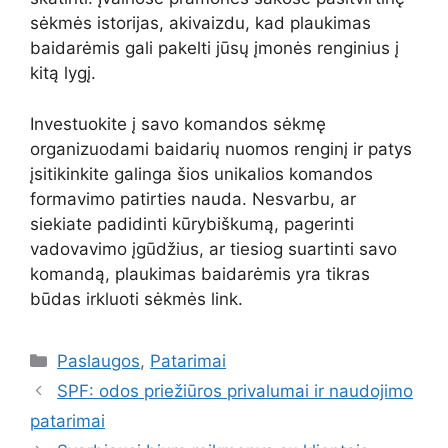
sėkmės istorijas, akivaizdu, kad plaukimas
baidarėmis gali pakelti jūsų įmonės renginius į
kitą lygį.
Investuokite į savo komandos sėkmę
organizuodami baidarių nuomos renginį ir patys
įsitikinkite galinga šios unikalios komandos
formavimo patirties nauda. Nesvarbu, ar
siekiate padidinti kūrybiškumą, pagerinti
vadovavimo įgūdžius, ar tiesiog suartinti savo
komandą, plaukimas baidarėmis yra tikras
būdas irkluoti sėkmės link.
Kategorijos
Paslaugos
,
Patarimai
SPF: odos priežiūros privalumai ir naudojimo
patarimai