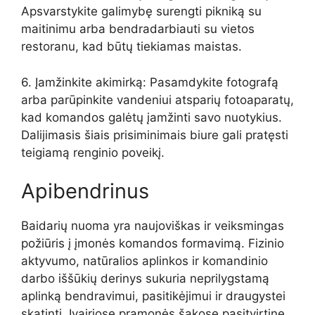
Apsvarstykite galimybę surengti pikniką su
maitinimu arba bendradarbiauti su vietos
restoranu, kad būtų tiekiamas maistas.
6. Įamžinkite akimirką: Pasamdykite fotografą
arba parūpinkite vandeniui atsparių fotoaparatų,
kad komandos galėtų įamžinti savo nuotykius.
Dalijimasis šiais prisiminimais biure gali pratęsti
teigiamą renginio poveikį.
Apibendrinus
Baidarių nuoma yra naujoviškas ir veiksmingas
požiūris į įmonės komandos formavimą. Fizinio
aktyvumo, natūralios aplinkos ir komandinio
darbo iššūkių derinys sukuria neprilygstamą
aplinką bendravimui, pasitikėjimui ir draugystei
skatinti. Įvairiose pramonės šakose pasitvirtinę