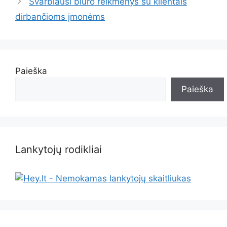
Svarbiausi biuro reikmenys su klientais
dirbančioms įmonėms
Paieška
Paieška
Lankytojų rodikliai