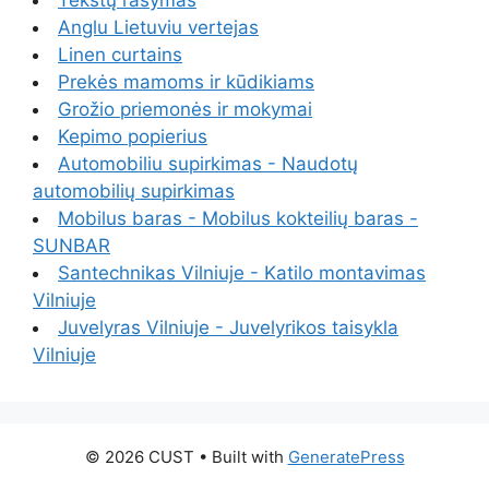
Tekstų rašymas
Anglu Lietuviu vertejas
Linen curtains
Prekės mamoms ir kūdikiams
Grožio priemonės ir mokymai
Kepimo popierius
Automobiliu supirkimas - Naudotų
automobilių supirkimas
Mobilus baras - Mobilus kokteilių baras -
SUNBAR
Santechnikas Vilniuje - Katilo montavimas
Vilniuje
Juvelyras Vilniuje - Juvelyrikos taisykla
Vilniuje
© 2026 CUST
• Built with
GeneratePress