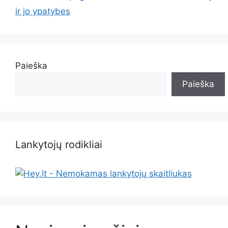
ir jo ypatybes
Paieška
Paieška
Lankytojų rodikliai