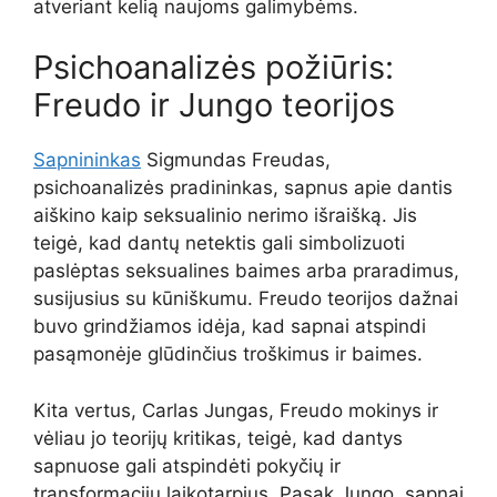
atveriant kelią naujoms galimybėms.
Psichoanalizės požiūris:
Freudo ir Jungo teorijos
Sapnininkas
Sigmundas Freudas,
psichoanalizės pradininkas, sapnus apie dantis
aiškino kaip seksualinio nerimo išraišką. Jis
teigė, kad dantų netektis gali simbolizuoti
paslėptas seksualines baimes arba praradimus,
susijusius su kūniškumu. Freudo teorijos dažnai
buvo grindžiamos idėja, kad sapnai atspindi
pasąmonėje glūdinčius troškimus ir baimes.
Kita vertus, Carlas Jungas, Freudo mokinys ir
vėliau jo teorijų kritikas, teigė, kad dantys
sapnuose gali atspindėti pokyčių ir
transformacijų laikotarpius. Pasak Jungo, sapnai