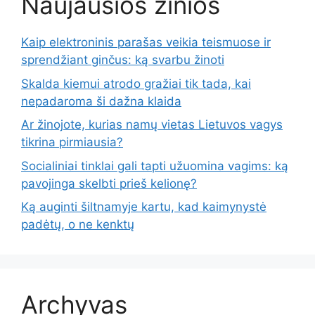
Naujausios žinios
Kaip elektroninis parašas veikia teismuose ir
sprendžiant ginčus: ką svarbu žinoti
Skalda kiemui atrodo gražiai tik tada, kai
nepadaroma ši dažna klaida
Ar žinojote, kurias namų vietas Lietuvos vagys
tikrina pirmiausia?
Socialiniai tinklai gali tapti užuomina vagims: ką
pavojinga skelbti prieš kelionę?
Ką auginti šiltnamyje kartu, kad kaimynystė
padėtų, o ne kenktų
Archyvas