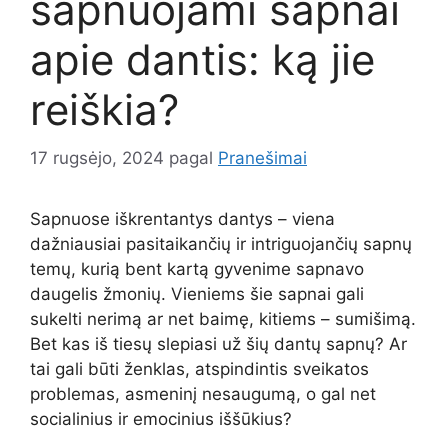
sapnuojami sapnai
apie dantis: ką jie
reiškia?
17 rugsėjo, 2024
pagal
Pranešimai
Sapnuose iškrentantys dantys – viena
dažniausiai pasitaikančių ir intriguojančių sapnų
temų, kurią bent kartą gyvenime sapnavo
daugelis žmonių. Vieniems šie sapnai gali
sukelti nerimą ar net baimę, kitiems – sumišimą.
Bet kas iš tiesų slepiasi už šių dantų sapnų? Ar
tai gali būti ženklas, atspindintis sveikatos
problemas, asmeninį nesaugumą, o gal net
socialinius ir emocinius iššūkius?