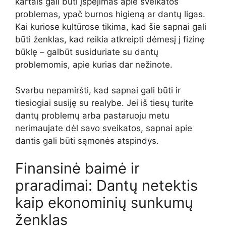
kartais gali būti įspėjimas apie sveikatos
problemas, ypač burnos higieną ar dantų ligas.
Kai kuriose kultūrose tikima, kad šie sapnai gali
būti ženklas, kad reikia atkreipti dėmesį į fizinę
būklę – galbūt susiduriate su dantų
problemomis, apie kurias dar nežinote.
Svarbu nepamiršti, kad sapnai gali būti ir
tiesiogiai susiję su realybe. Jei iš tiesų turite
dantų problemų arba pastaruoju metu
nerimaujate dėl savo sveikatos, sapnai apie
dantis gali būti sąmonės atspindys.
Finansinė baimė ir
praradimai: Dantų netektis
kaip ekonominių sunkumų
ženklas