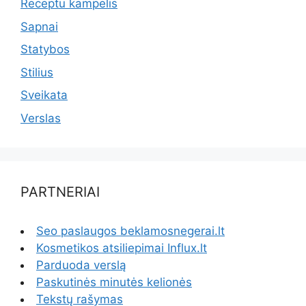
Receptu kampelis
Sapnai
Statybos
Stilius
Sveikata
Verslas
PARTNERIAI
Seo paslaugos beklamosnegerai.lt
Kosmetikos atsiliepimai Influx.lt
Parduoda verslą
Paskutinės minutės kelionės
Tekstų rašymas