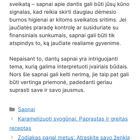
sveikatą – sapnai apie dantis gali būti jūsų kūno
signalas, kad reikia skirti daugiau dėmesio
burnos higienai ar kitoms sveikatos sritims. Jei
jaučiatės praradę kontrolę ar susiduriate su
finansiniais sunkumais, sapnai gali būti tik
atspindys to, ką jaučiate realiame gyvenime.
Nepaisant to, dantų sapnai yra intriguojanti
tema, kurią galima interpretuoti įvairiais būdais.
Nors šie sapnai gali kelti nerimą, jie taip pat gali
būti vertinga priemonė, padedanti geriau
suprasti save ir savo jausmus.
Kategorijos
Sapnai
Karamelizuoti svogūnai. Paprastas ir greitas
receptas
Zodiakas pagal metus: Atraskite savo ženklą