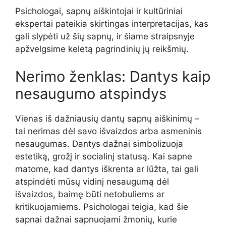
Psichologai, sapnų aiškintojai ir kultūriniai
ekspertai pateikia skirtingas interpretacijas, kas
gali slypėti už šių sapnų, ir šiame straipsnyje
apžvelgsime keletą pagrindinių jų reikšmių.
Nerimo ženklas: Dantys kaip
nesaugumo atspindys
Vienas iš dažniausių dantų sapnų aiškinimų –
tai nerimas dėl savo išvaizdos arba asmeninis
nesaugumas. Dantys dažnai simbolizuoja
estetiką, grožį ir socialinį statusą. Kai sapne
matome, kad dantys iškrenta ar lūžta, tai gali
atspindėti mūsų vidinį nesaugumą dėl
išvaizdos, baimę būti netobuliems ar
kritikuojamiems. Psichologai teigia, kad šie
sapnai dažnai sapnuojami žmonių, kurie