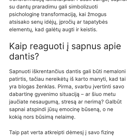
su dantų praradimu gali simbolizuoti
psichologinę transformaciją, kai žmogus
atsisako senų idėjų, įpročių ar tapatybės
elementų, kad galėtų augti ir keistis.
Kaip reaguoti į sapnus apie
dantis?
Sapnuoti iškrentančius dantis gali būti nemaloni
patirtis, tačiau nereikėtų iš karto manyti, kad tai
yra blogas ženklas. Pirma, svarbu įvertinti savo
dabartinę gyvenimo situaciją – ar šiuo metu
jaučiate nesaugumą, stresą ar nerimą? Galbūt
sapnai atspindi jūsų emocinę būseną, o ne
kokią nors būsimą nelaimę.
Taip pat verta atkreipti dėmesį į savo fizinę