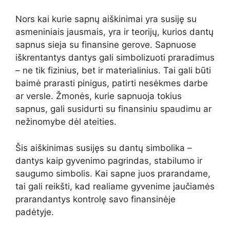
Nors kai kurie sapnų aiškinimai yra susiję su
asmeniniais jausmais, yra ir teorijų, kurios dantų
sapnus sieja su finansine gerove. Sapnuose
iškrentantys dantys gali simbolizuoti praradimus
– ne tik fizinius, bet ir materialinius. Tai gali būti
baimė prarasti pinigus, patirti nesėkmes darbe
ar versle. Žmonės, kurie sapnuoja tokius
sapnus, gali susidurti su finansiniu spaudimu ar
nežinomybe dėl ateities.
Šis aiškinimas susijęs su dantų simbolika –
dantys kaip gyvenimo pagrindas, stabilumo ir
saugumo simbolis. Kai sapne juos prarandame,
tai gali reikšti, kad realiame gyvenime jaučiamės
prarandantys kontrolę savo finansinėje
padėtyje.