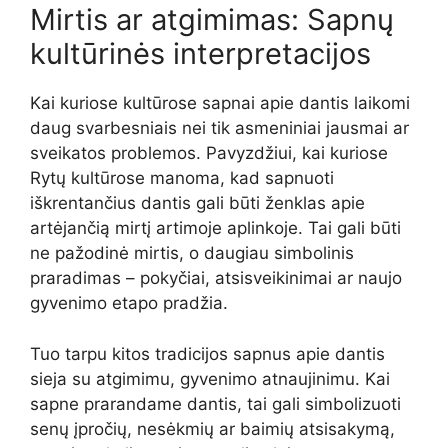
Mirtis ar atgimimas: Sapnų
kultūrinės interpretacijos
Kai kuriose kultūrose sapnai apie dantis laikomi
daug svarbesniais nei tik asmeniniai jausmai ar
sveikatos problemos. Pavyzdžiui, kai kuriose
Rytų kultūrose manoma, kad sapnuoti
iškrentančius dantis gali būti ženklas apie
artėjančią mirtį artimoje aplinkoje. Tai gali būti
ne pažodinė mirtis, o daugiau simbolinis
praradimas – pokyčiai, atsisveikinimai ar naujo
gyvenimo etapo pradžia.
Tuo tarpu kitos tradicijos sapnus apie dantis
sieja su atgimimu, gyvenimo atnaujinimu. Kai
sapne prarandame dantis, tai gali simbolizuoti
senų įpročių, nesėkmių ar baimių atsisakymą,