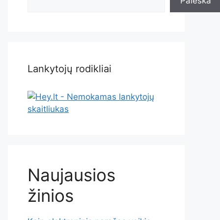
Paieška
Lankytojų rodikliai
Naujausios
žinios