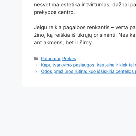
nesvetima estetika ir tvirtumas, dažnai p
prekybos centro.
Jeigu reikia pagalbos renkantis – verta pas
žino, ką reiškia iš tikrųjų prisiminti. Nes 
ant akmens, bet ir širdy.
Kategorijos
Patarimai
,
Prekės
Kapų tvarkymo paslaugos: kas įeina ir kiek tai r
Odos priežiūros rutina: kuo išsiskiria centellos