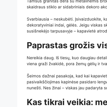
Tamsus granitas dera su metalinėmis bro
skaidraus stiklo ar sidabriniais dekoro ak
Svarbiausia – neskubėti. Įsivaizduokite, k
dekoratyviniai indai, gėlės. Jeigu viskas s
susišnekėjo tarpusavyje – kapavietė atrod
Paprastas grožis vi
Nereikia daug. Iš tiesų, kuo daugiau detal
viena graži žvakidė, pora žemų gėlių ir tv
Šeimos dažnai pasakoja, kad kai kapavietė 
pasivaikščiojimas kapinėse pasidaro leng
nunešti. Nes žinai – viskas jau padaryta s
Kas tikrai veikia: m