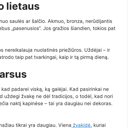
 lietaus
 nuo saulės ar šalčio. Akmuo, bronza, nerūdijantis
ebus „pasenusios“. Jos gražios šiandien, tokios pat
jos nereikalauja nuolatinės priežiūros. Uždėjai – ir
trodo taip pat tvarkingai, kaip ir tą pirmą dieną.
garsus
 kad padarei viską, ką galėjai. Kad pasirinkai ne
d uždegi žvakę ne dėl tradicijos, o todėl, kad nori
iečia naktį kapinėse – tai yra daugiau nei dekoras.
mažiau tikrai yra daugiau. Viena
žvakidė
, kuriai