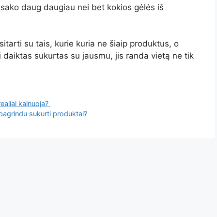
asako daug daugiau nei bet kokios gėlės iš
itarti su tais, kurie kuria ne šiaip produktus, o
kai daiktas sukurtas su jausmu, jis randa vietą ne tik
ealiai kainuoja?
 pagrindu sukurti produktai?