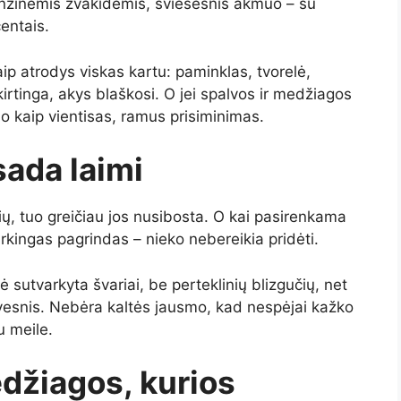
nzinėmis žvakidėmis, šviesesnis akmuo – su
centais.
aip atrodys viskas kartu: paminklas, tvorelė,
kirtinga, akys blaškosi. O jei spalvos ir medžiagos
o kaip vientisas, ramus prisiminimas.
sada laimi
ių, tuo greičiau jos nusibosta. O kai pasirenkama
arkingas pagrindas – nieko nebereikia pridėti.
sutvarkyta švariai, be perteklinių blizgučių, net
vesnis. Nebėra kaltės jausmo, kad nespėjai kažko
u meile.
edžiagos, kurios