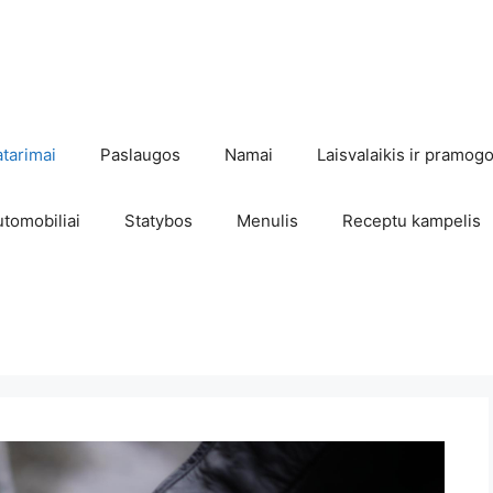
atarimai
Paslaugos
Namai
Laisvalaikis ir pramog
utomobiliai
Statybos
Menulis
Receptu kampelis