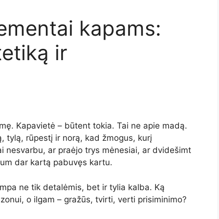
lementai kapams:
etiką ir
ikšmę. Kapavietė – būtent tokia. Tai ne apie madą.
, tylą, rūpestį ir norą, kad žmogus, kurį
i nesvarbu, ar praėjo trys mėnesiai, ar dvidešimt
ūtum dar kartą pabuvęs kartu.
pa ne tik detalėmis, bet ir tylia kalba. Ką
ezonui, o ilgam – gražūs, tvirti, verti prisiminimo?