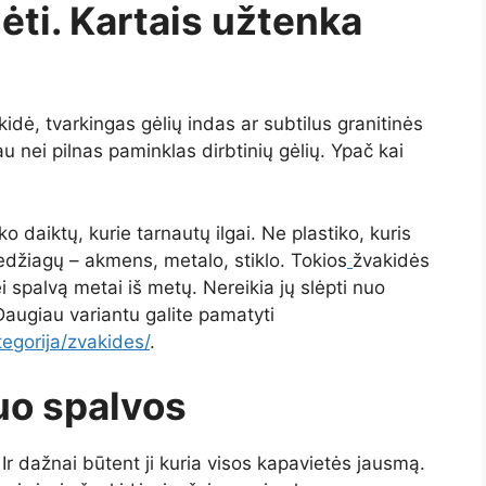
ėti. Kartais užtenka
dė, tvarkingas gėlių indas ar subtilus granitinės
u nei pilnas paminklas dirbtinių gėlių. Ypač kai
daiktų, kurie tarnautų ilgai. Ne plastiko, kuris
edžiagų – akmens, metalo, stiklo. Tokios
žvakidės
bei spalvą metai iš metų. Nereikia jų slėpti nuo
 Daugiau variantu galite pamatyti
egorija/zvakides/
.
uo spalvos
 Ir dažnai būtent ji kuria visos kapavietės jausmą.