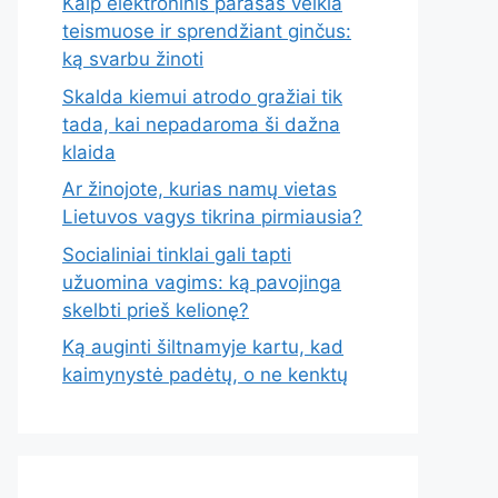
Kaip elektroninis parašas veikia
teismuose ir sprendžiant ginčus:
ką svarbu žinoti
Skalda kiemui atrodo gražiai tik
tada, kai nepadaroma ši dažna
klaida
Ar žinojote, kurias namų vietas
Lietuvos vagys tikrina pirmiausia?
Socialiniai tinklai gali tapti
užuomina vagims: ką pavojinga
skelbti prieš kelionę?
Ką auginti šiltnamyje kartu, kad
kaimynystė padėtų, o ne kenktų