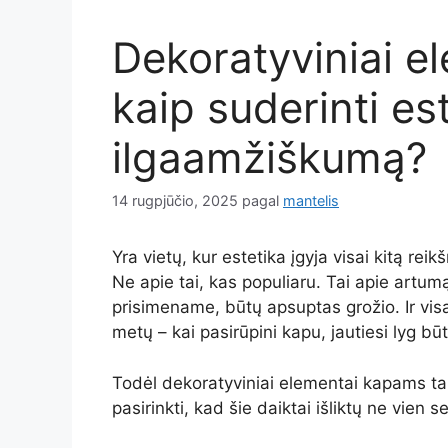
Dekoratyviniai e
kaip suderinti est
ilgaamžiškumą?
14 rugpjūčio, 2025
pagal
mantelis
Yra vietų, kur estetika įgyja visai kitą re
Ne apie tai, kas populiaru. Tai apie artumą
prisimename, būtų apsuptas grožio. Ir visa
metų – kai pasirūpini kapu, jautiesi lyg b
Todėl dekoratyviniai elementai kapams tam
pasirinkti, kad šie daiktai išliktų ne vien s