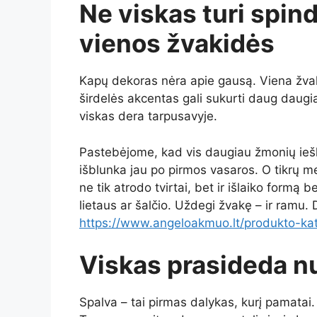
Ne viskas turi spind
vienos žvakidės
Kapų dekoras nėra apie gausą. Viena žvaki
širdelės akcentas gali sukurti daug daugia
viskas dera tarpusavyje.
Pastebėjome, kad vis daugiau žmonių ieško 
išblunka jau po pirmos vasaros. O tikrų m
ne tik atrodo tvirtai, bet ir išlaiko formą 
lietaus ar šalčio. Uždegi žvakę – ir ramu.
https://www.angeloakmuo.lt/produkto-kat
Viskas prasideda n
Spalva – tai pirmas dalykas, kurį pamatai.