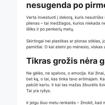
nesugenda po pirmo
Verta investuoti į dekorą, kuris nesutrūks
plienas – tai medžiagos, kurios niekada n
išliks ir po penkerių metų.
Skirtingai nei plastikas ar plonas stiklas, 
pamiršai. O kai ateini po mėnesio, viskas a
Tikras grožis nėra 
Ne gėlės, ne spalvos, o emocija. Kai žinai,
bet ką, o tai, kas tinka tavo artimajam. Ka
pabūti kartu. Ir kai tas mažas žiburėlis šv
Tai yra ryšys.
Ir jeigu šiuo metu renkatės – žinokit, kad 