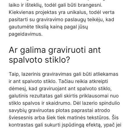
laiko ir išteklių, todėl gali būti brangesni.
Kiekvienas projektas yra unikalus, todėl verta
pasitarti su graviravimo paslaugų teikėju, kad
gautumėte tikslią kainą pagal jūsų
pageidavimus.
Ar galima graviruoti ant
spalvoto stiklo?
Taip, lazerinis graviravimas gali būti atliekamas
ir ant spalvoto stiklo. Tačiau reikia atkreipti
dėmesį, kad graviruojant ant spalvoto stiklo,
galutinis rezultatas gali skirtis priklausomai nuo
stiklo spalvos ir skaidrumo. Dėl lazerio spindulio
savybių graviruotas plotas paprastai atrodo
šviesesnis arba šiek tiek matinės tekstūros. Šis
kontrastas gali sukurti įspūdingą efektą, ypač jei