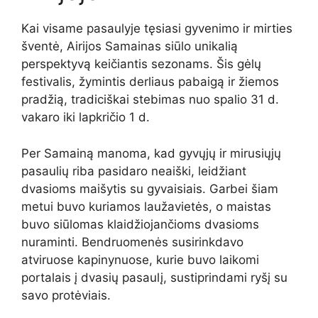
Kai visame pasaulyje tęsiasi gyvenimo ir mirties
šventė, Airijos Samainas siūlo unikalią
perspektyvą keičiantis sezonams. Šis gėlų
festivalis, žymintis derliaus pabaigą ir žiemos
pradžią, tradiciškai stebimas nuo spalio 31 d.
vakaro iki lapkričio 1 d.
Per Samainą manoma, kad gyvųjų ir mirusiųjų
pasaulių riba pasidaro neaiški, leidžiant
dvasioms maišytis su gyvaisiais. Garbei šiam
metui buvo kuriamos laužavietės, o maistas
buvo siūlomas klaidžiojančioms dvasioms
nuraminti. Bendruomenės susirinkdavo
atviruose kapinynuose, kurie buvo laikomi
portalais į dvasių pasaulį, sustiprindami ryšį su
savo protėviais.