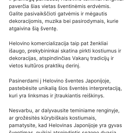
paverčia šias vietas šventinėmis erdvėmis.
Galite pasivaikščioti gatvėmis ir mėgautis
dekoracijomis, muzika bei pasirodymais, kurie
atgaivina šią šventę.
Helovino komercializacija taip pat ženkliai
išaugo, prekybininkai skatina pirkti kostiumus ir
dekoracijas, atspindinčias Vakarų tradicijų ir
vietos kultūros praktikų derinį.
Pasinerdami į Helovino šventes Japonijoje,
pastebėsite unikalią šios šventės interpretaciją,
kuri yra linksmas ir įtraukiantis reiškinys.
Nesvarbu, ar dalyvausite teminiame renginyje,
ar grožėsitės kūrybiškais kostiumais,
pamatysite, kad Helovinas Japonijoje yra gyvas
šventimas, puikiai atspindintis sezono dvasią.