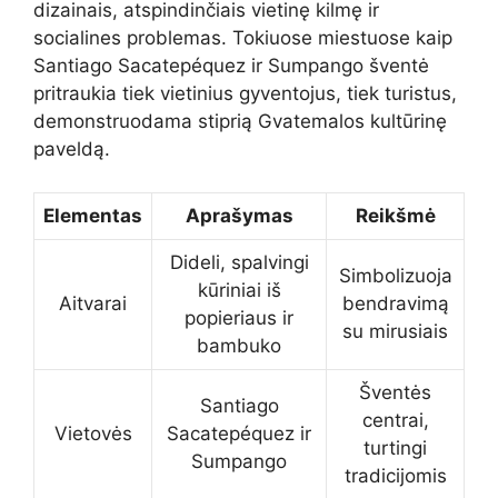
dizainais, atspindinčiais vietinę kilmę ir
socialines problemas. Tokiuose miestuose kaip
Santiago Sacatepéquez ir Sumpango šventė
pritraukia tiek vietinius gyventojus, tiek turistus,
demonstruodama stiprią Gvatemalos kultūrinę
paveldą.
Elementas
Aprašymas
Reikšmė
Dideli, spalvingi
Simbolizuoja
kūriniai iš
Aitvarai
bendravimą
popieriaus ir
su mirusiais
bambuko
Šventės
Santiago
centrai,
Vietovės
Sacatepéquez ir
turtingi
Sumpango
tradicijomis