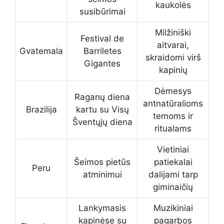
kaukolės
susibūrimai
Milžiniški
Festival de
aitvarai,
Gvatemala
Barriletes
skraidomi virš
Gigantes
kapinių
Dėmesys
Raganų diena
antnatūralioms
Brazilija
kartu su Visų
temoms ir
Šventųjų diena
ritualams
Vietiniai
Šeimos pietūs
patiekalai
Peru
atminimui
dalijami tarp
giminaičių
Lankymasis
Muzikiniai
kapinėse su
pagarbos