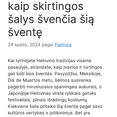
kaip skirtingos
šalys švenčia šią
šventę
24 spalio, 2024
pagal
Palmyra
Kai tyrinėjate Helovino tradicijas visame
pasaulyje, atrandate, kaip įvairios ir turtingos
gali būti šios šventės. Pavyzdžiui, Meksikoje,
Día de Muertos metu, šeimos susirenka
pagerbti mirusiuosius spalvingais aukurais, o
Japonijoje Helovinas virsta ryškiais gatvės
festivaliais, pilnais išradingų kostiumų.
Kiekviena šalis pritaiko šią šventę pagal savo
kultūros vertybes ir įsitikinimus. Bet yra