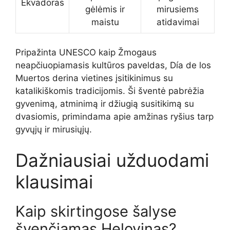
Ekvadoras
gėlėmis ir
mirusiems
maistu
atidavimai
Pripažinta UNESCO kaip Žmogaus
neapčiuopiamasis kultūros paveldas, Día de los
Muertos derina vietines įsitikinimus su
katalikiškomis tradicijomis. Ši šventė pabrėžia
gyvenimą, atminimą ir džiugią susitikimą su
dvasiomis, primindama apie amžinas ryšius tarp
gyvųjų ir mirusiųjų.
Dažniausiai užduodami
klausimai
Kaip skirtingose šalyse
švenčiamas Helovinas?