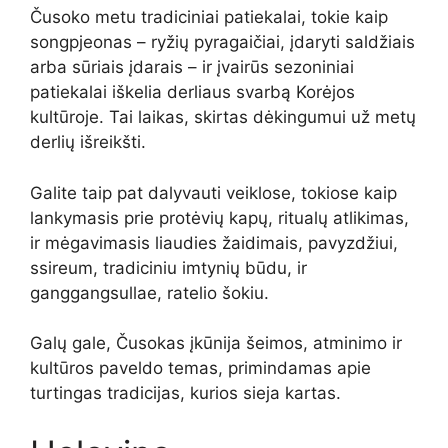
Čusoko metu tradiciniai patiekalai, tokie kaip
songpjeonas – ryžių pyragaičiai, įdaryti saldžiais
arba sūriais įdarais – ir įvairūs sezoniniai
patiekalai iškelia derliaus svarbą Korėjos
kultūroje. Tai laikas, skirtas dėkingumui už metų
derlių išreikšti.
Galite taip pat dalyvauti veiklose, tokiose kaip
lankymasis prie protėvių kapų, ritualų atlikimas,
ir mėgavimasis liaudies žaidimais, pavyzdžiui,
ssireum, tradiciniu imtynių būdu, ir
ganggangsullae, ratelio šokiu.
Galų gale, Čusokas įkūnija šeimos, atminimo ir
kultūros paveldo temas, primindamas apie
turtingas tradicijas, kurios sieja kartas.