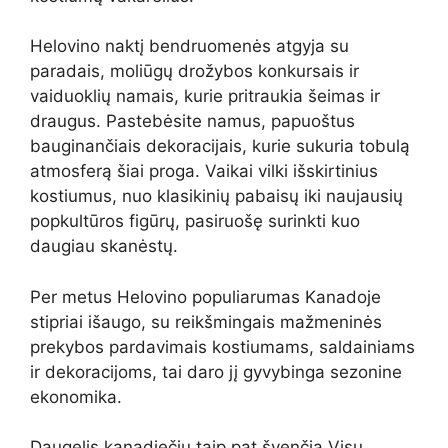
Helovino naktį bendruomenės atgyja su
paradais, moliūgų drožybos konkursais ir
vaiduoklių namais, kurie pritraukia šeimas ir
draugus. Pastebėsite namus, papuoštus
bauginančiais dekoracijais, kurie sukuria tobulą
atmosferą šiai proga. Vaikai vilki išskirtinius
kostiumus, nuo klasikinių pabaisų iki naujausių
popkultūros figūrų, pasiruošę surinkti kuo
daugiau skanėstų.
Per metus Helovino populiarumas Kanadoje
stipriai išaugo, su reikšmingais mažmeninės
prekybos pardavimais kostiumams, saldainiams
ir dekoracijoms, tai daro jį gyvybinga sezonine
ekonomika.
Daugelis kanadiečių taip pat švenčia Visų