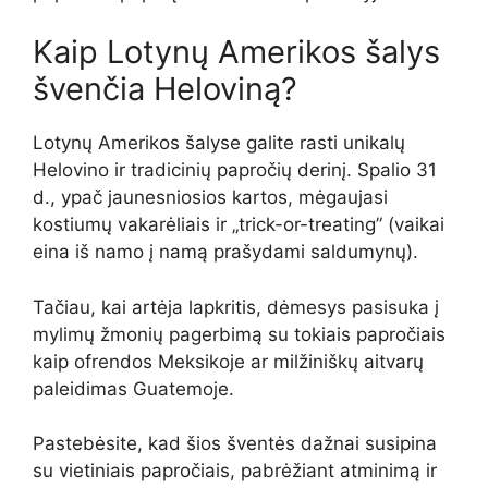
Kaip Lotynų Amerikos šalys
švenčia Heloviną?
Lotynų Amerikos šalyse galite rasti unikalų
Helovino ir tradicinių papročių derinį. Spalio 31
d., ypač jaunesniosios kartos, mėgaujasi
kostiumų vakarėliais ir „trick-or-treating” (vaikai
eina iš namo į namą prašydami saldumynų).
Tačiau, kai artėja lapkritis, dėmesys pasisuka į
mylimų žmonių pagerbimą su tokiais papročiais
kaip ofrendos Meksikoje ar milžiniškų aitvarų
paleidimas Guatemoje.
Pastebėsite, kad šios šventės dažnai susipina
su vietiniais papročiais, pabrėžiant atminimą ir