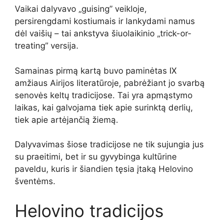
Vaikai dalyvavo „guising” veikloje,
persirengdami kostiumais ir lankydami namus
dėl vaišių – tai ankstyva šiuolaikinio „trick-or-
treating” versija.
Samainas pirmą kartą buvo paminėtas IX
amžiaus Airijos literatūroje, pabrėžiant jo svarbą
senovės keltų tradicijose. Tai yra apmąstymo
laikas, kai galvojama tiek apie surinktą derlių,
tiek apie artėjančią žiemą.
Dalyvavimas šiose tradicijose ne tik sujungia jus
su praeitimi, bet ir su gyvybinga kultūrine
paveldu, kuris ir šiandien tęsia įtaką Helovino
šventėms.
Helovino tradicijos