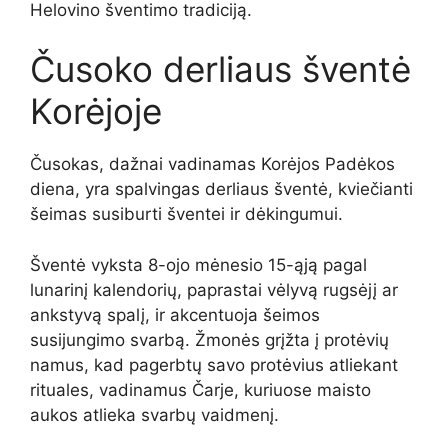
Helovino šventimo tradiciją.
Čusoko derliaus šventė
Korėjoje
Čusokas, dažnai vadinamas Korėjos Padėkos
diena, yra spalvingas derliaus šventė, kviečianti
šeimas susiburti šventei ir dėkingumui.
Šventė vyksta 8-ojo mėnesio 15-ąją pagal
lunarinį kalendorių, paprastai vėlyvą rugsėjį ar
ankstyvą spalį, ir akcentuoja šeimos
susijungimo svarbą. Žmonės grįžta į protėvių
namus, kad pagerbtų savo protėvius atliekant
rituales, vadinamus Čarje, kuriuose maisto
aukos atlieka svarbų vaidmenį.