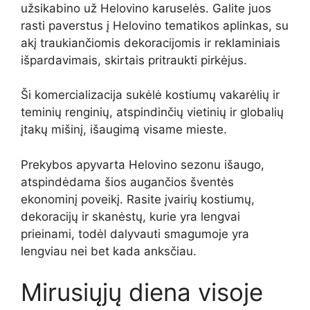
užsikabino už Helovino karuselės. Galite juos
rasti paverstus į Helovino tematikos aplinkas, su
akį traukiančiomis dekoracijomis ir reklaminiais
išpardavimais, skirtais pritraukti pirkėjus.
Ši komercializacija sukėlė kostiumų vakarėlių ir
teminių renginių, atspindinčių vietinių ir globalių
įtakų mišinį, išaugimą visame mieste.
Prekybos apyvarta Helovino sezonu išaugo,
atspindėdama šios augančios šventės
ekonominį poveikį. Rasite įvairių kostiumų,
dekoracijų ir skanėstų, kurie yra lengvai
prieinami, todėl dalyvauti smagumoje yra
lengviau nei bet kada anksčiau.
Mirusiųjų diena visoje