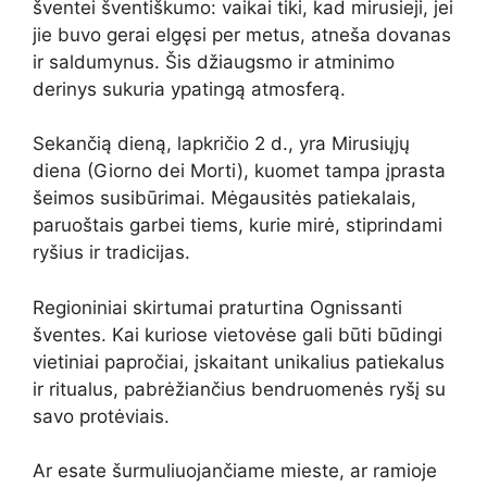
šventei šventiškumo: vaikai tiki, kad mirusieji, jei
jie buvo gerai elgęsi per metus, atneša dovanas
ir saldumynus. Šis džiaugsmo ir atminimo
derinys sukuria ypatingą atmosferą.
Sekančią dieną, lapkričio 2 d., yra Mirusiųjų
diena (Giorno dei Morti), kuomet tampa įprasta
šeimos susibūrimai. Mėgausitės patiekalais,
paruoštais garbei tiems, kurie mirė, stiprindami
ryšius ir tradicijas.
Regioniniai skirtumai praturtina Ognissanti
šventes. Kai kuriose vietovėse gali būti būdingi
vietiniai papročiai, įskaitant unikalius patiekalus
ir ritualus, pabrėžiančius bendruomenės ryšį su
savo protėviais.
Ar esate šurmuliuojančiame mieste, ar ramioje