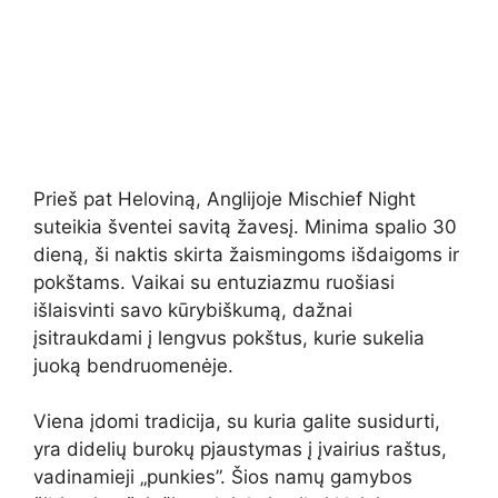
Prieš pat Heloviną, Anglijoje Mischief Night
suteikia šventei savitą žavesį. Minima spalio 30
dieną, ši naktis skirta žaismingoms išdaigoms ir
pokštams. Vaikai su entuziazmu ruošiasi
išlaisvinti savo kūrybiškumą, dažnai
įsitraukdami į lengvus pokštus, kurie sukelia
juoką bendruomenėje.
Viena įdomi tradicija, su kuria galite susidurti,
yra didelių burokų pjaustymas į įvairius raštus,
vadinamieji „punkies”. Šios namų gamybos