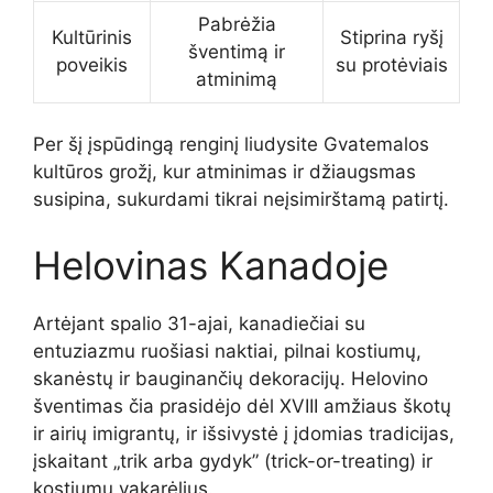
Pabrėžia
Kultūrinis
Stiprina ryšį
šventimą ir
poveikis
su protėviais
atminimą
Per šį įspūdingą renginį liudysite Gvatemalos
kultūros grožį, kur atminimas ir džiaugsmas
susipina, sukurdami tikrai neįsimirštamą patirtį.
Helovinas Kanadoje
Artėjant spalio 31-ajai, kanadiečiai su
entuziazmu ruošiasi naktiai, pilnai kostiumų,
skanėstų ir bauginančių dekoracijų. Helovino
šventimas čia prasidėjo dėl XVIII amžiaus škotų
ir airių imigrantų, ir išsivystė į įdomias tradicijas,
įskaitant „trik arba gydyk” (trick-or-treating) ir
kostiumų vakarėlius.