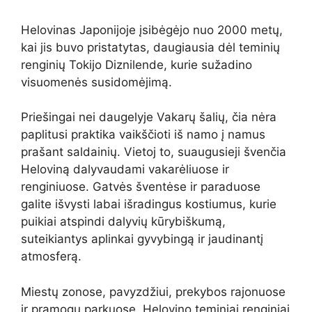
Helovinas Japonijoje įsibėgėjo nuo 2000 metų,
kai jis buvo pristatytas, daugiausia dėl teminių
renginių Tokijo Diznilende, kurie sužadino
visuomenės susidomėjimą.
Priešingai nei daugelyje Vakarų šalių, čia nėra
paplitusi praktika vaikščioti iš namo į namus
prašant saldainių. Vietoj to, suaugusieji švenčia
Heloviną dalyvaudami vakarėliuose ir
renginiuose. Gatvės šventėse ir paraduose
galite išvysti labai išradingus kostiumus, kurie
puikiai atspindi dalyvių kūrybiškumą,
suteikiantys aplinkai gyvybingą ir jaudinantį
atmosferą.
Miestų zonose, pavyzdžiui, prekybos rajonuose
ir pramogų parkuose, Helovino teminiai renginiai