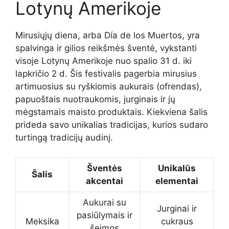
Lotynų Amerikoje
Mirusiųjų diena, arba Día de los Muertos, yra
spalvinga ir gilios reikšmės šventė, vykstanti
visoje Lotynų Amerikoje nuo spalio 31 d. iki
lapkričio 2 d. Šis festivalis pagerbia mirusius
artimuosius su ryškiomis aukurais (ofrendas),
papuoštais nuotraukomis, jurginais ir jų
mėgstamais maisto produktais. Kiekviena šalis
prideda savo unikalias tradicijas, kurios sudaro
turtingą tradicijų audinį.
Šventės
Unikalūs
Šalis
akcentai
elementai
Aukurai su
Jurginai ir
pasiūlymais ir
Meksika
cukraus
šeimos