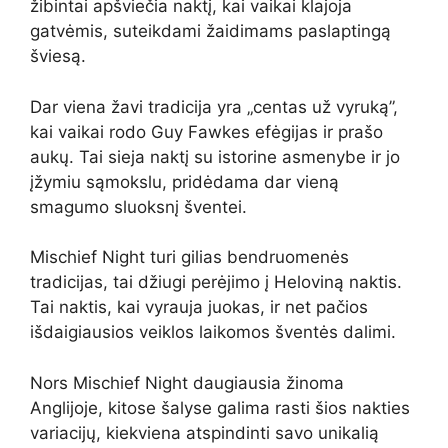
žibintai apšviečia naktį, kai vaikai klajoja
gatvėmis, suteikdami žaidimams paslaptingą
šviesą.
Dar viena žavi tradicija yra „centas už vyruką”,
kai vaikai rodo Guy Fawkes efėgijas ir prašo
aukų. Tai sieja naktį su istorine asmenybe ir jo
įžymiu sąmokslu, pridėdama dar vieną
smagumo sluoksnį šventei.
Mischief Night turi gilias bendruomenės
tradicijas, tai džiugi perėjimo į Heloviną naktis.
Tai naktis, kai vyrauja juokas, ir net pačios
išdaigiausios veiklos laikomos šventės dalimi.
Nors Mischief Night daugiausia žinoma
Anglijoje, kitose šalyse galima rasti šios nakties
variacijų, kiekviena atspindinti savo unikalią