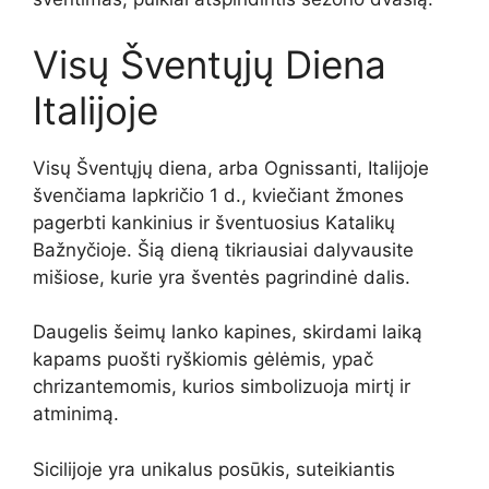
Visų Šventųjų Diena
Italijoje
Visų Šventųjų diena, arba Ognissanti, Italijoje
švenčiama lapkričio 1 d., kviečiant žmones
pagerbti kankinius ir šventuosius Katalikų
Bažnyčioje. Šią dieną tikriausiai dalyvausite
mišiose, kurie yra šventės pagrindinė dalis.
Daugelis šeimų lanko kapines, skirdami laiką
kapams puošti ryškiomis gėlėmis, ypač
chrizantemomis, kurios simbolizuoja mirtį ir
atminimą.
Sicilijoje yra unikalus posūkis, suteikiantis