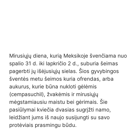
Mirusiųjų diena, kurią Meksikoje švenčiama nuo
spalio 31 d. iki lapkričio 2 d., suburia šeimas
pagerbti jų išėjusiųjų sielas. Šios gyvybingos
šventės metu šeimos kuria ofrendas, arba
aukurus, kurie būna nukloti gėlėmis
(cempasuchil), žvakėmis ir mirusiųjų
mėgstamiausiu maistu bei gėrimais. Šie
pasiūlymai kviečia dvasias sugrįžti namo,
leidžiant jums iš naujo susijungti su savo
protėviais prasmingu būdu.