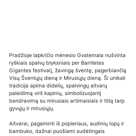
Pradžioje lapkričio mėnesio Gvatemala nušvinta
ryškiais spalvų blyksniais per Barriletes
Gigantes festivalį, žavingą šventę, pagerbiančią
Visų Šventųjų dieną ir Mirusiųjų dieną. Ši unikali
tradicija apima didelių, spalvingų aitvarų
paleidimą virš kapinių, simbolizuojantį
bendravimą su mirusiais artimaisiais ir tiltą tarp
gyvųjų ir mirusiųjų.
Aitvarai, pagaminti iš popieriaus, audinių lopų ir
bambuko, dažnai puošiami sudėtingais