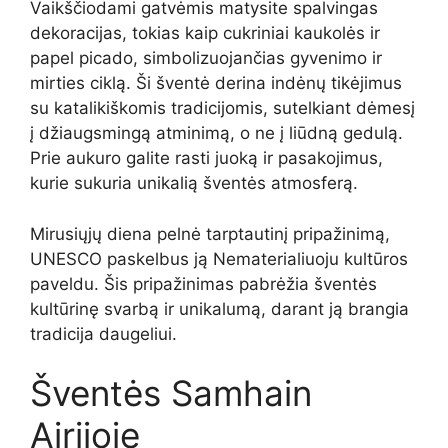
Vaikščiodami gatvėmis matysite spalvingas
dekoracijas, tokias kaip cukriniai kaukolės ir
papel picado, simbolizuojančias gyvenimo ir
mirties ciklą. Ši šventė derina indėnų tikėjimus
su katalikiškomis tradicijomis, sutelkiant dėmesį
į džiaugsmingą atminimą, o ne į liūdną gedulą.
Prie aukuro galite rasti juoką ir pasakojimus,
kurie sukuria unikalią šventės atmosferą.
Mirusiųjų diena pelnė tarptautinį pripažinimą,
UNESCO paskelbus ją Nematerialiuoju kultūros
paveldu. Šis pripažinimas pabrėžia šventės
kultūrinę svarbą ir unikalumą, darant ją brangia
tradicija daugeliui.
Šventės Samhain
Airijoje