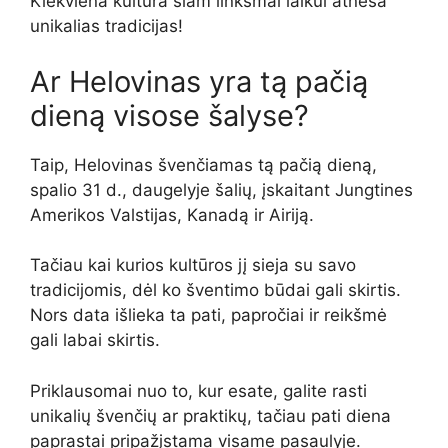
Kiekviena kultūra šiam linksmai laikui atneša
unikalias tradicijas!
Ar Helovinas yra tą pačią
dieną visose šalyse?
Taip, Helovinas švenčiamas tą pačią dieną,
spalio 31 d., daugelyje šalių, įskaitant Jungtines
Amerikos Valstijas, Kanadą ir Airiją.
Tačiau kai kurios kultūros jį sieja su savo
tradicijomis, dėl ko šventimo būdai gali skirtis.
Nors data išlieka ta pati, papročiai ir reikšmė
gali labai skirtis.
Priklausomai nuo to, kur esate, galite rasti
unikalių švenčių ar praktikų, tačiau pati diena
paprastai pripažįstama visame pasaulyje.