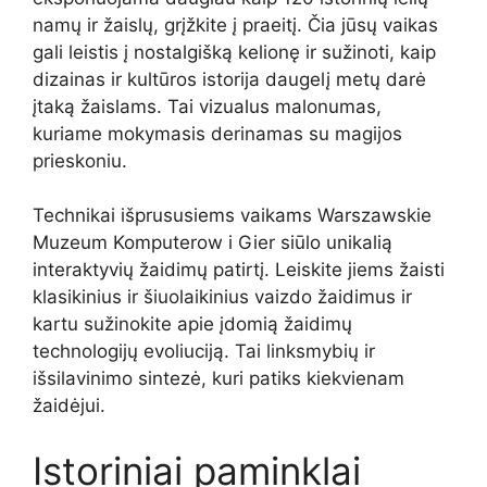
namų ir žaislų, grįžkite į praeitį. Čia jūsų vaikas
gali leistis į nostalgišką kelionę ir sužinoti, kaip
dizainas ir kultūros istorija daugelį metų darė
įtaką žaislams. Tai vizualus malonumas,
kuriame mokymasis derinamas su magijos
prieskoniu.
Technikai išprususiems vaikams Warszawskie
Muzeum Komputerow i Gier siūlo unikalią
interaktyvių žaidimų patirtį. Leiskite jiems žaisti
klasikinius ir šiuolaikinius vaizdo žaidimus ir
kartu sužinokite apie įdomią žaidimų
technologijų evoliuciją. Tai linksmybių ir
išsilavinimo sintezė, kuri patiks kiekvienam
žaidėjui.
Istoriniai paminklai