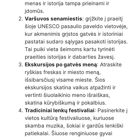
menas ir istorija tampa prieinami ir
įdomūs.
Varšuvos senamiestis
: grįžkite į praeitį
šioje UNESCO pasaulio paveldo vietovėje,
kur akmenimis grįstos gatvės ir istoriniai
pastatai sudaro sąlygas pasakoti istorijas.
Tai puiki vieta šeimoms kartu tyrinėti
praeities istorijas ir dabarties žavesį.
Ekskursijos po gatvės meną
: Atraskite
ryškias freskas ir miesto meną,
išsibarsčiusį visame mieste. Šios
ekskursijos skatina vaikus atpažinti ir
vertinti šiuolaikinio meno išraiškas,
skatina kūrybiškumą ir pokalbius.
Tradiciniai lenkų festivaliai
: Pasinerkite į
vietos kultūrą festivaliuose, kuriuose
skamba muzika, šokiai ir gardūs lenkiški
patiekalai. Šiuose renginiuose gyvai