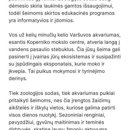
dėmesio skiria laukinės gamtos išsaugojimui,
todėl šeimoms skirtos edukacinės programos
yra informatyvios ir įdomios.
Vos už kelių minučių kelio Varšuvos akvariumas,
esantis Koperniko mokslo centre, atveria langą į
vandens pasaulio stebuklus. Čia jūsų šeima gali
pasinerti į įvairias jūrų ekosistemas ir susipažinti
su įspūdingais eksponatais, kurie moko ir
įkvepia. Tai puikus mokymosi ir tyrinėjimo
derinys.
Tiek zoologijos sodas, tiek akvariumas puikiai
pritaikyti šeimoms, nes čia įrengtos žaidimų
aikštelės ir iškylų vietos, kuriose galima patirti
visos dienos nuotykį. Sezoniniai renginiai,
pavyzdžiui, gyvūnų maitinimas ir teminės
dirbtuvės, skatina jaunų žmonių aktyvumą,