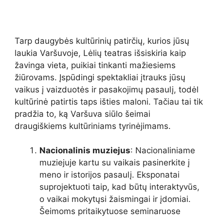
Tarp daugybės kultūrinių patirčių, kurios jūsų
laukia Varšuvoje, Lėlių teatras išsiskiria kaip
žavinga vieta, puikiai tinkanti mažiesiems
žiūrovams. Įspūdingi spektakliai įtrauks jūsų
vaikus į vaizduotės ir pasakojimų pasaulį, todėl
kultūrinė patirtis taps išties maloni. Tačiau tai tik
pradžia to, ką Varšuva siūlo šeimai
draugiškiems kultūriniams tyrinėjimams.
Nacionalinis muziejus
: Nacionaliniame
muziejuje kartu su vaikais pasinerkite į
meno ir istorijos pasaulį. Eksponatai
suprojektuoti taip, kad būtų interaktyvūs,
o vaikai mokytųsi žaismingai ir įdomiai.
Šeimoms pritaikytuose seminaruose