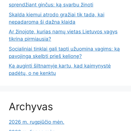
sprendžiant ginčus: ką svarbu žinoti
Skalda kiemui atrodo gražiai tik tada, kai
nepadaroma ši dažna klaida
Ar žinojote, kurias namų vietas Lietuvos vagys
tikrina pirmiausia?
Socialiniai tinklai gali tapti užuomina vagims: ką
pavojinga skelbti prieš kelionę?
Ką auginti šiltnamyje kartu, kad kaimynystė
padėtų, o ne kenktų
Archyvas
2026 m. rugpjūčio mėn.