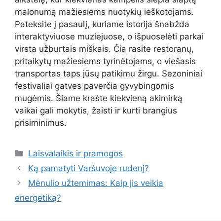
malonumą mažiesiems nuotykių ieškotojams.
Pateksite į pasaulį, kuriame istorija šnabžda
interaktyviuose muziejuose, o išpuoselėti parkai
virsta užburtais miškais. Čia rasite restoranų,
pritaikytų mažiesiems tyrinėtojams, o viešasis
transportas taps jūsų patikimu žirgu. Sezoniniai
festivaliai gatves paverčia gyvybingomis
mugėmis. Šiame krašte kiekvieną akimirką
vaikai gali mokytis, žaisti ir kurti brangius
prisiminimus.
Kategorijos
Laisvalaikis ir pramogos
Ką pamatyti Varšuvoje rudenį?
Mėnulio užtemimas: Kaip jis veikia
energetiką?