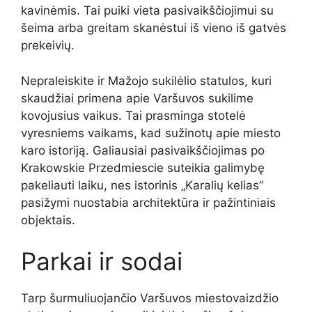
kavinėmis. Tai puiki vieta pasivaikščiojimui su
šeima arba greitam skanėstui iš vieno iš gatvės
prekeivių.
Nepraleiskite ir Mažojo sukilėlio statulos, kuri
skaudžiai primena apie Varšuvos sukilime
kovojusius vaikus. Tai prasminga stotelė
vyresniems vaikams, kad sužinotų apie miesto
karo istoriją. Galiausiai pasivaikščiojimas po
Krakowskie Przedmiescie suteikia galimybę
pakeliauti laiku, nes istorinis „Karalių kelias”
pasižymi nuostabia architektūra ir pažintiniais
objektais.
Parkai ir sodai
Tarp šurmuliuojančio Varšuvos miestovaizdžio