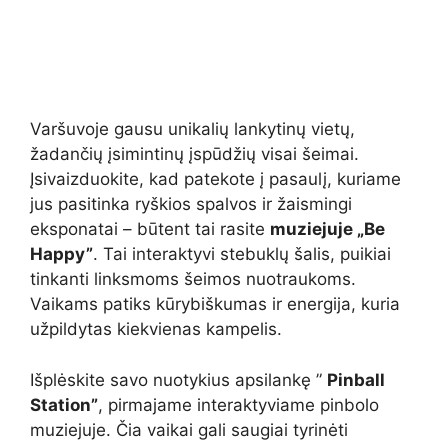
Varšuvoje gausu unikalių lankytinų vietų,
žadančių įsimintinų įspūdžių visai šeimai.
Įsivaizduokite, kad patekote į pasaulį, kuriame
jus pasitinka ryškios spalvos ir žaismingi
eksponatai – būtent tai rasite
muziejuje „Be
Happy”
. Tai interaktyvi stebuklų šalis, puikiai
tinkanti linksmoms šeimos nuotraukoms.
Vaikams patiks kūrybiškumas ir energija, kuria
užpildytas kiekvienas kampelis.
Išplėskite savo nuotykius apsilankę ”
Pinball
Station”
, pirmajame interaktyviame pinbolo
muziejuje. Čia vaikai gali saugiai tyrinėti