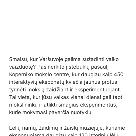
Smalsu, kur Varšuvoje galima sužadinti vaiko
vaizduotę? Pasinerkite į stebuklų pasaulį
Koperniko mokslo centre, kur daugiau kaip 450
interaktyvių eksponatų kviečia jaunus protus
tyrinėti mokslą žaidžiant ir eksperimentuojant.
Tai vieta, kur jūsų vaikas vienai dienai gali tapti
mokslininku ir atlikti smagius eksperimentus,
kurie mokymąsi paverčia nuotykiu.
Lėlių namų, žaidimų ir žaislų muziejuje, kuriame
eksponuojama daugiau kaip 120 istorinių lėlių