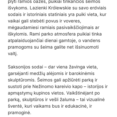
plyti ramios oazės, puikiai tinkančios šeimos
išvykoms. Lazienki Królewskie su savo erdviais
sodais ir istoriniais statiniais yra puiki vieta, kur
vaikai gali stebėti povus ir voveres,
mėgaudamiesi ramiais pasivaikščiojimais ar
iškylomis. Rami parko atmosfera puikiai tinka
atpalaiduojančiai dienai gamtoje, o vandens
pramogoms su šeima galite net išsinuomoti
valtį.
Saksonijos sodai – dar viena žavinga vieta,
garsėjanti medžių alėjomis ir barokinėmis
skulptūromis. Šeimos gali apžiūrėti parką ir
sustoti prie Nežinomo kareivio kapo – istorijos ir
apmąstymų kupinos vietos. Vaikštinėjant po
parką, skulptūros ir vešli žaluma – tai vizualinė
šventė, kuri vaikams bus ir edukacinė, ir
pramoginė.