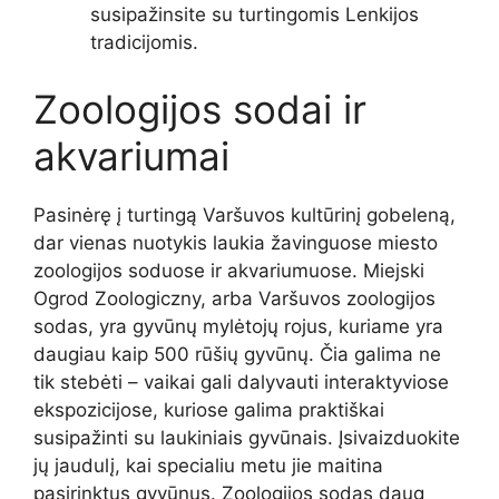
susipažinsite su turtingomis Lenkijos
tradicijomis.
Zoologijos sodai ir
akvariumai
Pasinėrę į turtingą Varšuvos kultūrinį gobeleną,
dar vienas nuotykis laukia žavinguose miesto
zoologijos soduose ir akvariumuose. Miejski
Ogrod Zoologiczny, arba Varšuvos zoologijos
sodas, yra gyvūnų mylėtojų rojus, kuriame yra
daugiau kaip 500 rūšių gyvūnų. Čia galima ne
tik stebėti – vaikai gali dalyvauti interaktyviose
ekspozicijose, kuriose galima praktiškai
susipažinti su laukiniais gyvūnais. Įsivaizduokite
jų jaudulį, kai specialiu metu jie maitina
pasirinktus gyvūnus. Zoologijos sodas daug