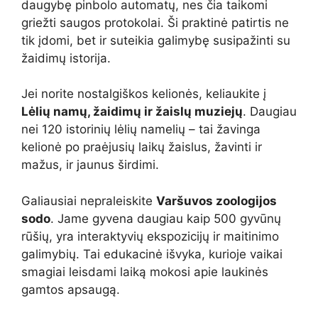
daugybę pinbolo automatų, nes čia taikomi
griežti saugos protokolai. Ši praktinė patirtis ne
tik įdomi, bet ir suteikia galimybę susipažinti su
žaidimų istorija.
Jei norite nostalgiškos kelionės, keliaukite į
Lėlių namų, žaidimų ir žaislų muziejų
. Daugiau
nei 120 istorinių lėlių namelių – tai žavinga
kelionė po praėjusių laikų žaislus, žavinti ir
mažus, ir jaunus širdimi.
Galiausiai nepraleiskite
Varšuvos zoologijos
sodo
. Jame gyvena daugiau kaip 500 gyvūnų
rūšių, yra interaktyvių ekspozicijų ir maitinimo
galimybių. Tai edukacinė išvyka, kurioje vaikai
smagiai leisdami laiką mokosi apie laukinės
gamtos apsaugą.