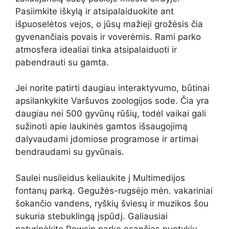
Pasiimkite iškylą ir atsipalaiduokite ant
išpuoselėtos vejos, o jūsų mažieji grožėsis čia
gyvenančiais povais ir voverėmis. Rami parko
atmosfera idealiai tinka atsipalaiduoti ir
pabendrauti su gamta.
Jei norite patirti daugiau interaktyvumo, būtinai
apsilankykite Varšuvos zoologijos sode. Čia yra
daugiau nei 500 gyvūnų rūšių, todėl vaikai gali
sužinoti apie laukinės gamtos išsaugojimą
dalyvaudami įdomiose programose ir artimai
bendraudami su gyvūnais.
Saulei nusileidus keliaukite į Multimedijos
fontanų parką. Gegužės-rugsėjo mėn. vakariniai
šokančio vandens, ryškių šviesų ir muzikos šou
sukuria stebuklingą įspūdį. Galiausiai
patyrinėkite Powsin parke esančias nuotykių