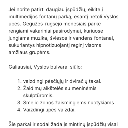
Jei norite patirti daugiau įspūdžių, eikite į
multimedijos fontanų parką, esantį netoli Vyslos
upės. Gegužės-rugsėjo mėnesiais parke
rengiami vakariniai pasirodymai, kuriuose
jungiama muzika, šviesos ir vandens fontanai,
sukuriantys hipnotizuojantį reginį visoms
amžiaus grupėms.
Galiausiai, Vyslos bulvarai siūlo:
vaizdingi pėsčiųjų ir dviračių takai.
Žaidimų aikštelės su meninėmis
skulptūromis.
Smėlio zonos žaismingiems nuotykiams.
Vaizdingi upės vaizdai.
Šie parkai ir sodai žada įsimintinų įspūdžių visai