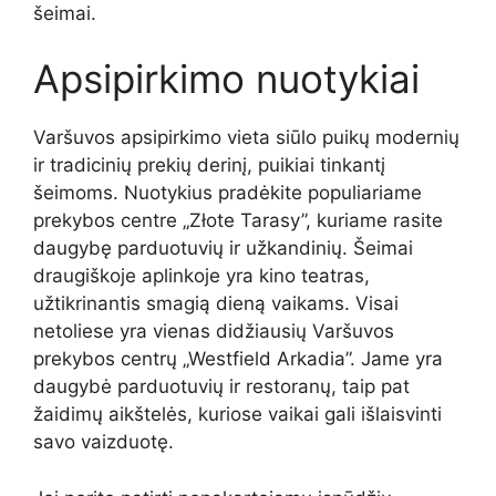
šeimai.
Apsipirkimo nuotykiai
Varšuvos apsipirkimo vieta siūlo puikų modernių
ir tradicinių prekių derinį, puikiai tinkantį
šeimoms. Nuotykius pradėkite populiariame
prekybos centre „Złote Tarasy”, kuriame rasite
daugybę parduotuvių ir užkandinių. Šeimai
draugiškoje aplinkoje yra kino teatras,
užtikrinantis smagią dieną vaikams. Visai
netoliese yra vienas didžiausių Varšuvos
prekybos centrų „Westfield Arkadia”. Jame yra
daugybė parduotuvių ir restoranų, taip pat
žaidimų aikštelės, kuriose vaikai gali išlaisvinti
savo vaizduotę.