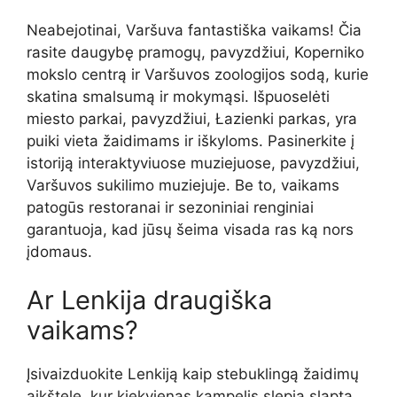
Neabejotinai, Varšuva fantastiška vaikams! Čia
rasite daugybę pramogų, pavyzdžiui, Koperniko
mokslo centrą ir Varšuvos zoologijos sodą, kurie
skatina smalsumą ir mokymąsi. Išpuoselėti
miesto parkai, pavyzdžiui, Łazienki parkas, yra
puiki vieta žaidimams ir iškyloms. Pasinerkite į
istoriją interaktyviuose muziejuose, pavyzdžiui,
Varšuvos sukilimo muziejuje. Be to, vaikams
patogūs restoranai ir sezoniniai renginiai
garantuoja, kad jūsų šeima visada ras ką nors
įdomaus.
Ar Lenkija draugiška
vaikams?
Įsivaizduokite Lenkiją kaip stebuklingą žaidimų
aikštelę, kur kiekvienas kampelis slepia slaptą