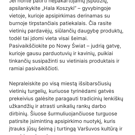
Jei norite patirti nepakartojamų įspūdžių,
apsilankykite „Hala Koszyki” – gyvybingoje
vietoje, kurioje apsipirkimas derinamas su
burnoje tirpstančiais patiekalais. Čia rasite
vietinių pardavėjų, siūlančių daugybę produktų,
todėl tai įdomi vieta visai šeimai.
Pasivaikščiokite po Nowy Świat – judrią gatvę,
kurioje gausu parduotuvių ir kavinių, puikiai
tinkančių susipažinti su vietiniais produktais ir
ramiai pasivaikščioti.
Nepraleiskite po visą miestą išsibarsčiusių
vietinių turgelių, kuriuose tyrinėdami gatvės
prekeivius galėsite paragauti tradicinių lenkiškų
užkandžių ir atrasti unikalių rankų darbo
dirbinių. Šiuose šurmuliuojančiuose turguose
patirsite įsimintiną apsipirkimo nuotykį, kuris
įtrauks jūsų šeimą į turtingą Varšuvos kultūrą ir