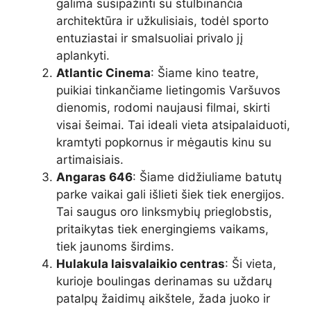
galima susipažinti su stulbinančia
architektūra ir užkulisiais, todėl sporto
entuziastai ir smalsuoliai privalo jį
aplankyti.
Atlantic Cinema
: Šiame kino teatre,
puikiai tinkančiame lietingomis Varšuvos
dienomis, rodomi naujausi filmai, skirti
visai šeimai. Tai ideali vieta atsipalaiduoti,
kramtyti popkornus ir mėgautis kinu su
artimaisiais.
Angaras 646
: Šiame didžiuliame batutų
parke vaikai gali išlieti šiek tiek energijos.
Tai saugus oro linksmybių prieglobstis,
pritaikytas tiek energingiems vaikams,
tiek jaunoms širdims.
Hulakula laisvalaikio centras
: Ši vieta,
kurioje boulingas derinamas su uždarų
patalpų žaidimų aikštele, žada juoko ir