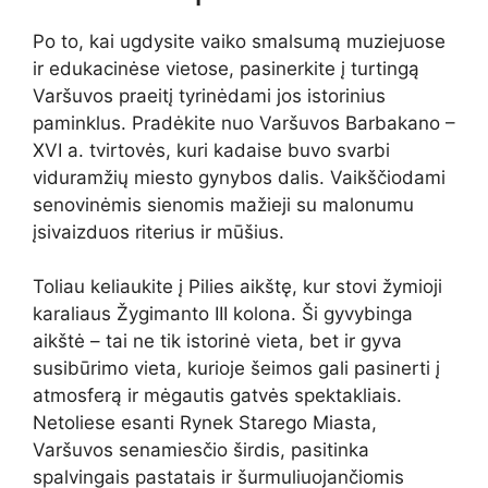
Po to, kai ugdysite vaiko smalsumą muziejuose
ir edukacinėse vietose, pasinerkite į turtingą
Varšuvos praeitį tyrinėdami jos istorinius
paminklus. Pradėkite nuo Varšuvos Barbakano –
XVI a. tvirtovės, kuri kadaise buvo svarbi
viduramžių miesto gynybos dalis. Vaikščiodami
senovinėmis sienomis mažieji su malonumu
įsivaizduos riterius ir mūšius.
Toliau keliaukite į Pilies aikštę, kur stovi žymioji
karaliaus Žygimanto III kolona. Ši gyvybinga
aikštė – tai ne tik istorinė vieta, bet ir gyva
susibūrimo vieta, kurioje šeimos gali pasinerti į
atmosferą ir mėgautis gatvės spektakliais.
Netoliese esanti Rynek Starego Miasta,
Varšuvos senamiesčio širdis, pasitinka
spalvingais pastatais ir šurmuliuojančiomis