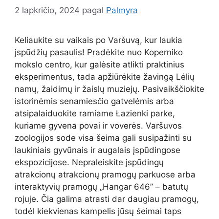
2 lapkričio, 2024
pagal
Palmyra
Keliaukite su vaikais po Varšuvą, kur laukia
įspūdžių pasaulis! Pradėkite nuo Koperniko
mokslo centro, kur galėsite atlikti praktinius
eksperimentus, tada apžiūrėkite žavingą Lėlių
namų, žaidimų ir žaislų muziejų. Pasivaikščiokite
istorinėmis senamiesčio gatvelėmis arba
atsipalaiduokite ramiame Łazienki parke,
kuriame gyvena povai ir voverės. Varšuvos
zoologijos sode visa šeima gali susipažinti su
laukiniais gyvūnais ir augalais įspūdingose
ekspozicijose. Nepraleiskite įspūdingų
atrakcionų atrakcionų pramogų parkuose arba
interaktyvių pramogų „Hangar 646” – batutų
rojuje. Čia galima atrasti dar daugiau pramogų,
todėl kiekvienas kampelis jūsų šeimai taps