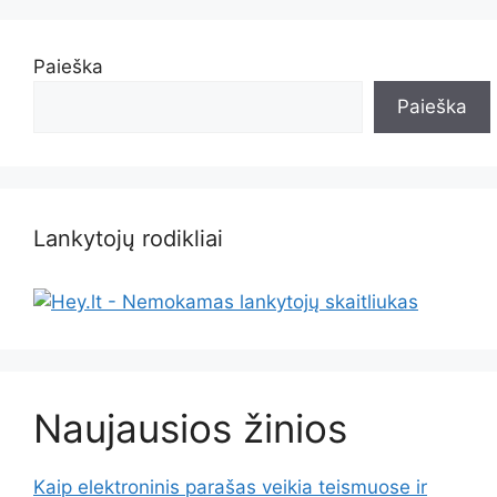
Paieška
Paieška
Lankytojų rodikliai
Naujausios žinios
Kaip elektroninis parašas veikia teismuose ir