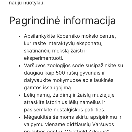
nauju nuotykiu.
Pagrindinė informacija
Apsilankykite Koperniko mokslo centre,
kur rasite interaktyvių eksponatų,
skatinančių mokslą žaisti ir
eksperimentuoti.
Varšuvos zoologijos sode susipažinkite su
daugiau kaip 500 rūšių gyvūnais ir
dalyvaukite mokymuose apie laukinės
gamtos išsaugojimą.
Lėlių namų, žaidimų ir žaislų muziejuje
atraskite istorinius lėlių namelius ir
pasisemkite nostalgiškos patirties.
Mėgaukitės šeimoms skirtu apsipirkimu ir
valgymu viename didžiausių Varšuvos
prekybos centrų „Westfield Arkadia”.