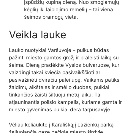
įspūdžių kupiną dieną. Nuo smogiamųjų
kėglių iki laipiojimo rėmelių – tai viena
šeimos pramogų vieta.
Veikla lauke
Lauko nuotykiai Varšuvoje – puikus būdas
pažinti miesto gamtos grožį ir praleisti laiką su
šeima. Dieną pradėkite Vyslos bulvaruose, kur
vaizdingi takai kviečia pasivaikščioti ar
pasivažinėti dviračiu palei upę. Vaikams patiks
žaidimų aikštelės ir smėlio duobės, puikiai
tinkančios žaisti šiltuoju metų laiku. Tai
atjauninantis poilsio kampelis, kuriame gamta ir
miesto gyvenimas puikiai dera tarpusavyje.
Vėliau keliaukite į Karališkąjį Lazienkų parką –
žaliuojančią oazę pačioje miesto širdyje.