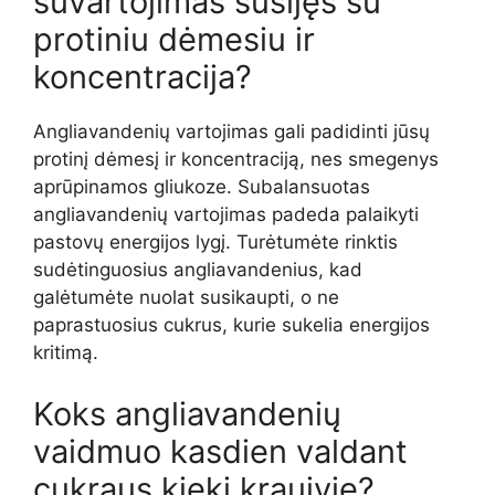
suvartojimas susijęs su
protiniu dėmesiu ir
koncentracija?
Angliavandenių vartojimas gali padidinti jūsų
protinį dėmesį ir koncentraciją, nes smegenys
aprūpinamos gliukoze. Subalansuotas
angliavandenių vartojimas padeda palaikyti
pastovų energijos lygį. Turėtumėte rinktis
sudėtinguosius angliavandenius, kad
galėtumėte nuolat susikaupti, o ne
paprastuosius cukrus, kurie sukelia energijos
kritimą.
Koks angliavandenių
vaidmuo kasdien valdant
cukraus kiekį kraujyje?