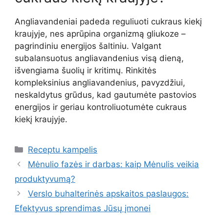
Angliavandeniai padeda reguliuoti cukraus kiekį
kraujyje, nes aprūpina organizmą gliukoze –
pagrindiniu energijos šaltiniu. Valgant
subalansuotus angliavandenius visą dieną,
išvengiama šuolių ir kritimų. Rinkitės
kompleksinius angliavandenius, pavyzdžiui,
neskaldytus grūdus, kad gautumėte pastovios
energijos ir geriau kontroliuotumėte cukraus
kiekį kraujyje.
Kategorijos
Receptu kampelis
Mėnulio fazės ir darbas: kaip Mėnulis veikia
produktyvumą?
Verslo buhalterinės apskaitos paslaugos:
Efektyvus sprendimas Jūsų įmonei