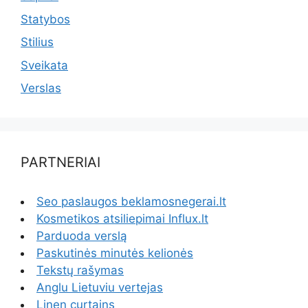
Statybos
Stilius
Sveikata
Verslas
PARTNERIAI
Seo paslaugos beklamosnegerai.lt
Kosmetikos atsiliepimai Influx.lt
Parduoda verslą
Paskutinės minutės kelionės
Tekstų rašymas
Anglu Lietuviu vertejas
Linen curtains