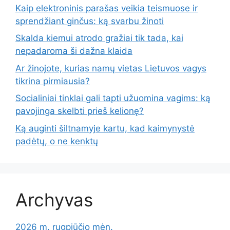
Kaip elektroninis parašas veikia teismuose ir
sprendžiant ginčus: ką svarbu žinoti
Skalda kiemui atrodo gražiai tik tada, kai
nepadaroma ši dažna klaida
Ar žinojote, kurias namų vietas Lietuvos vagys
tikrina pirmiausia?
Socialiniai tinklai gali tapti užuomina vagims: ką
pavojinga skelbti prieš kelionę?
Ką auginti šiltnamyje kartu, kad kaimynystė
padėtų, o ne kenktų
Archyvas
2026 m. rugpjūčio mėn.