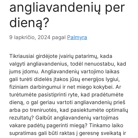
angliavandenių per
dieną?
9 lapkričio, 2024
pagal
Palmyra
Tikriausiai girdėjote įvairių patarimų, kada
valgyti angliavandenius, todėl nenuostabu, kad
jums įdomu. Angliavandenių vartojimo laikas
gali turėti didelės įtakos jūsų energijos lygiui,
fiziniam darbingumui ir net miego kokybei. Ar
turėtumėte pasistiprinti ryte, kad pradėtumėte
dieną, o gal geriau vartoti angliavandenių prieš
arba po treniruotės, kad pasiektumėte optimalių
rezultatų? Galbūt angliavandenių vartojimas
vakare padėtų pagerinti miegą? Tinkamo laiko
supratimas gali būti raktas į geresnę sveikatą ir