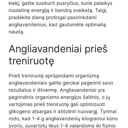
kiekį, galite susikurti pusryčius, kurie palaikys
nuolatinę energiją ir bendrą sveikatą. Taigi,
pradėkite dieną protingai pasirinkdami
angliavandenius, kad gautumėte optimalią
naudą.
Angliavandeniai prieš
treniruotę
Prieš treniruotę aprūpindami organizmą
angliavandeniais galite gerokai pagerinti savo
rezultatus ir ištvermę. Angliavandeniai yra
pagrindinis organizmo energijos šaltinis, o jų
vartojimas prieš treniruotę gali optimizuoti
glikogeno atsargas ir atitolinti nuovargį. Tyrimai
rodo, kad 1-4 g angliavandenių kilogramui kūno
svorio, suvartotų likus 1-4 valandoms iki fizinio