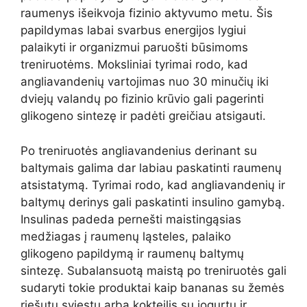
raumenys išeikvoja fizinio aktyvumo metu. Šis
papildymas labai svarbus energijos lygiui
palaikyti ir organizmui paruošti būsimoms
treniruotėms. Moksliniai tyrimai rodo, kad
angliavandenių vartojimas nuo 30 minučių iki
dviejų valandų po fizinio krūvio gali pagerinti
glikogeno sintezę ir padėti greičiau atsigauti.
Po treniruotės angliavandenius derinant su
baltymais galima dar labiau paskatinti raumenų
atsistatymą. Tyrimai rodo, kad angliavandenių ir
baltymų derinys gali paskatinti insulino gamybą.
Insulinas padeda pernešti maistingąsias
medžiagas į raumenų ląsteles, palaiko
glikogeno papildymą ir raumenų baltymų
sintezę. Subalansuotą maistą po treniruotės gali
sudaryti tokie produktai kaip bananas su žemės
riešutų sviestu arba kokteilis su jogurtu ir