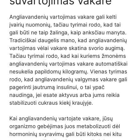
suvartojimas vakare
Angliavandenių vartojimas vakare gali kelti
įvairių nuomonių, tačiau tyrimai rodo, kad tai
gali būti ne taip žalinga, kaip anksčiau manyta.
Tradiciškai daugelis mano, kad angliavandenių
vartojimas vėlai vakare skatina svorio augimą.
Tačiau tyrimai rodo, kad kai kuriems žmonėms
angliavandenių vartojimas vakare automatiškai
nesukelia papildomų kilogramų. Vienas tyrimas
rodo, kad angliavandenių valgymas vakare gali
pagerinti jautrumą insulinui, o tai ypač
naudinga, jei esate aktyvus arba jums reikia
stabilizuoti cukraus kiekį kraujyje.
Kai angliavandenių vartojate vakare, jūsų
organizmo gebėjimas juos metabolizuoti dėl
hormoninių svyravimų gali būti kitoks nei kitu