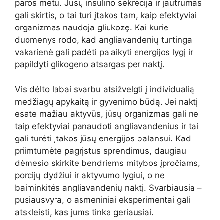
paros metu. Jūsų insulino sekrecija ir jautrumas
gali skirtis, o tai turi įtakos tam, kaip efektyviai
organizmas naudoja gliukozę. Kai kurie
duomenys rodo, kad angliavandenių turtinga
vakarienė gali padėti palaikyti energijos lygį ir
papildyti glikogeno atsargas per naktį.
Vis dėlto labai svarbu atsižvelgti į individualią
medžiagų apykaitą ir gyvenimo būdą. Jei naktį
esate mažiau aktyvūs, jūsų organizmas gali ne
taip efektyviai panaudoti angliavandenius ir tai
gali turėti įtakos jūsų energijos balansui. Kad
priimtumėte pagrįstus sprendimus, daugiau
dėmesio skirkite bendriems mitybos įpročiams,
porcijų dydžiui ir aktyvumo lygiui, o ne
baiminkitės angliavandenių naktį. Svarbiausia –
pusiausvyra, o asmeniniai eksperimentai gali
atskleisti, kas jums tinka geriausiai.