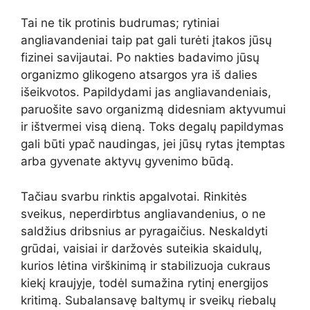
Tai ne tik protinis budrumas; rytiniai
angliavandeniai taip pat gali turėti įtakos jūsų
fizinei savijautai. Po nakties badavimo jūsų
organizmo glikogeno atsargos yra iš dalies
išeikvotos. Papildydami jas angliavandeniais,
paruošite savo organizmą didesniam aktyvumui
ir ištvermei visą dieną. Toks degalų papildymas
gali būti ypač naudingas, jei jūsų rytas įtemptas
arba gyvenate aktyvų gyvenimo būdą.
Tačiau svarbu rinktis apgalvotai. Rinkitės
sveikus, neperdirbtus angliavandenius, o ne
saldžius dribsnius ar pyragaičius. Neskaldyti
grūdai, vaisiai ir daržovės suteikia skaidulų,
kurios lėtina virškinimą ir stabilizuoja cukraus
kiekį kraujyje, todėl sumažina rytinį energijos
kritimą. Subalansavę baltymų ir sveikų riebalų