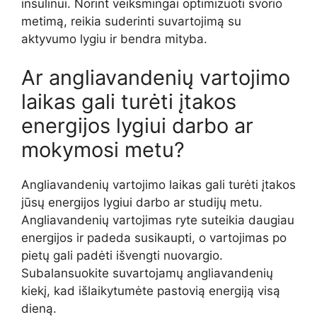
insulinui. Norint veiksmingai optimizuoti svorio
metimą, reikia suderinti suvartojimą su
aktyvumo lygiu ir bendra mityba.
Ar angliavandenių vartojimo
laikas gali turėti įtakos
energijos lygiui darbo ar
mokymosi metu?
Angliavandenių vartojimo laikas gali turėti įtakos
jūsų energijos lygiui darbo ar studijų metu.
Angliavandenių vartojimas ryte suteikia daugiau
energijos ir padeda susikaupti, o vartojimas po
pietų gali padėti išvengti nuovargio.
Subalansuokite suvartojamų angliavandenių
kiekį, kad išlaikytumėte pastovią energiją visą
dieną.