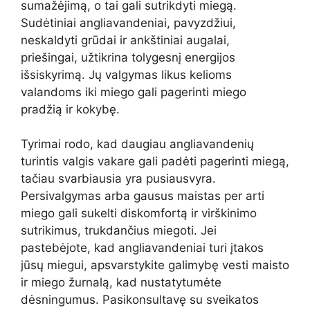
sumažėjimą, o tai gali sutrikdyti miegą.
Sudėtiniai angliavandeniai, pavyzdžiui,
neskaldyti grūdai ir ankštiniai augalai,
priešingai, užtikrina tolygesnį energijos
išsiskyrimą. Jų valgymas likus kelioms
valandoms iki miego gali pagerinti miego
pradžią ir kokybę.
Tyrimai rodo, kad daugiau angliavandenių
turintis valgis vakare gali padėti pagerinti miegą,
tačiau svarbiausia yra pusiausvyra.
Persivalgymas arba gausus maistas per arti
miego gali sukelti diskomfortą ir virškinimo
sutrikimus, trukdančius miegoti. Jei
pastebėjote, kad angliavandeniai turi įtakos
jūsų miegui, apsvarstykite galimybę vesti maisto
ir miego žurnalą, kad nustatytumėte
dėsningumus. Pasikonsultavę su sveikatos