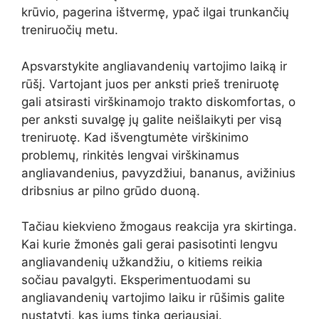
krūvio, pagerina ištvermę, ypač ilgai trunkančių
treniruočių metu.
Apsvarstykite angliavandenių vartojimo laiką ir
rūšį. Vartojant juos per anksti prieš treniruotę
gali atsirasti virškinamojo trakto diskomfortas, o
per anksti suvalgę jų galite neišlaikyti per visą
treniruotę. Kad išvengtumėte virškinimo
problemų, rinkitės lengvai virškinamus
angliavandenius, pavyzdžiui, bananus, avižinius
dribsnius ar pilno grūdo duoną.
Tačiau kiekvieno žmogaus reakcija yra skirtinga.
Kai kurie žmonės gali gerai pasisotinti lengvu
angliavandenių užkandžiu, o kitiems reikia
sočiau pavalgyti. Eksperimentuodami su
angliavandenių vartojimo laiku ir rūšimis galite
nustatyti, kas jums tinka geriausiai.