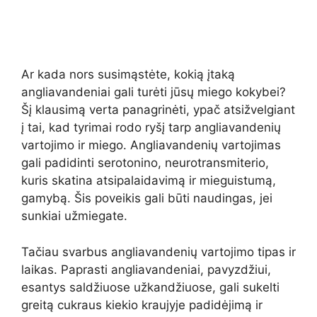
Ar kada nors susimąstėte, kokią įtaką
angliavandeniai gali turėti jūsų miego kokybei?
Šį klausimą verta panagrinėti, ypač atsižvelgiant
į tai, kad tyrimai rodo ryšį tarp angliavandenių
vartojimo ir miego. Angliavandenių vartojimas
gali padidinti serotonino, neurotransmiterio,
kuris skatina atsipalaidavimą ir mieguistumą,
gamybą. Šis poveikis gali būti naudingas, jei
sunkiai užmiegate.
Tačiau svarbus angliavandenių vartojimo tipas ir
laikas. Paprasti angliavandeniai, pavyzdžiui,
esantys saldžiuose užkandžiuose, gali sukelti
greitą cukraus kiekio kraujyje padidėjimą ir