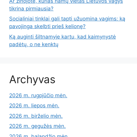
Ar žinojote, kurias namų vietas Lietuvos vagys
tikrina pirmiausia?
Socialiniai tinklai gali tapti užuomina vagims: ką
pavojinga skelbti prieš kelionę?
Ką auginti šiltnamyje kartu, kad kaimynystė
padėtų, o ne kenktų
Archyvas
2026 m. rugpjūčio mėn.
2026 m. liepos mėn.
2026 m. birželio mėn.
2026 m. gegužės mėn.
2026 m. balandžio mėn.