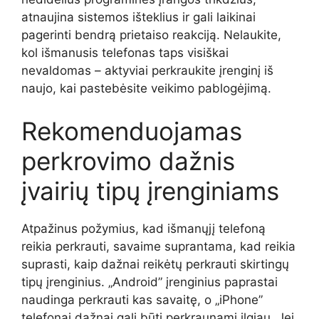
atnaujina sistemos išteklius ir gali laikinai
pagerinti bendrą prietaiso reakciją. Nelaukite,
kol išmanusis telefonas taps visiškai
nevaldomas – aktyviai perkraukite įrenginį iš
naujo, kai pastebėsite veikimo pablogėjimą.
Rekomenduojamas
perkrovimo dažnis
įvairių tipų įrenginiams
Atpažinus požymius, kad išmanųjį telefoną
reikia perkrauti, savaime suprantama, kad reikia
suprasti, kaip dažnai reikėtų perkrauti skirtingų
tipų įrenginius. „Android” įrenginius paprastai
naudinga perkrauti kas savaitę, o „iPhone”
telefonai dažnai gali būti perkraunami ilgiau. Jei