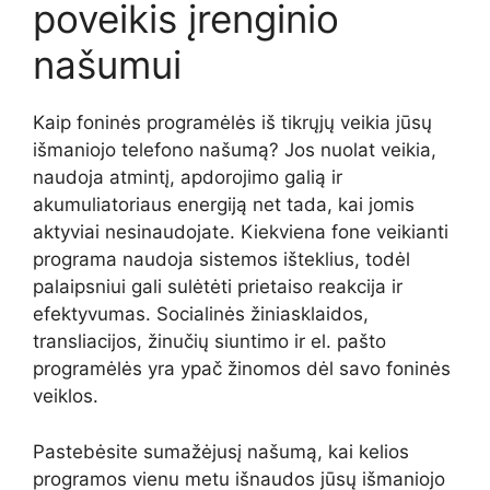
poveikis įrenginio
našumui
Kaip foninės programėlės iš tikrųjų veikia jūsų
išmaniojo telefono našumą? Jos nuolat veikia,
naudoja atmintį, apdorojimo galią ir
akumuliatoriaus energiją net tada, kai jomis
aktyviai nesinaudojate. Kiekviena fone veikianti
programa naudoja sistemos išteklius, todėl
palaipsniui gali sulėtėti prietaiso reakcija ir
efektyvumas. Socialinės žiniasklaidos,
transliacijos, žinučių siuntimo ir el. pašto
programėlės yra ypač žinomos dėl savo foninės
veiklos.
Pastebėsite sumažėjusį našumą, kai kelios
programos vienu metu išnaudos jūsų išmaniojo