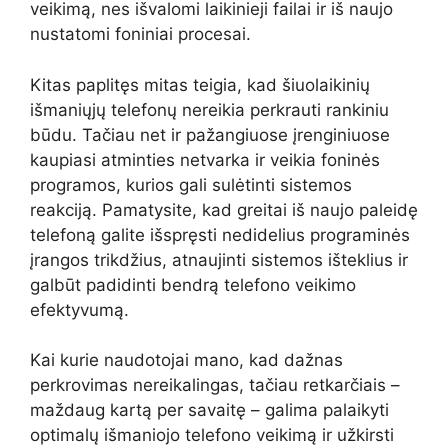
veikimą, nes išvalomi laikinieji failai ir iš naujo
nustatomi foniniai procesai.
Kitas paplitęs mitas teigia, kad šiuolaikinių
išmaniųjų telefonų nereikia perkrauti rankiniu
būdu. Tačiau net ir pažangiuose įrenginiuose
kaupiasi atminties netvarka ir veikia foninės
programos, kurios gali sulėtinti sistemos
reakciją. Pamatysite, kad greitai iš naujo paleidę
telefoną galite išspręsti nedidelius programinės
įrangos trikdžius, atnaujinti sistemos išteklius ir
galbūt padidinti bendrą telefono veikimo
efektyvumą.
Kai kurie naudotojai mano, kad dažnas
perkrovimas nereikalingas, tačiau retkarčiais –
maždaug kartą per savaitę – galima palaikyti
optimalų išmaniojo telefono veikimą ir užkirsti