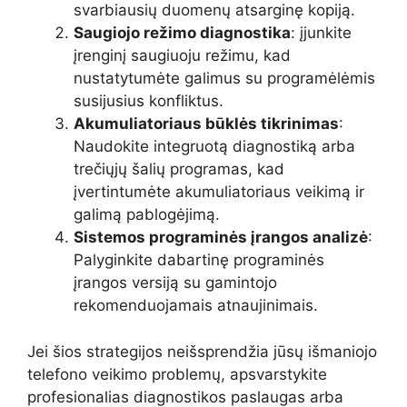
svarbiausių duomenų atsarginę kopiją.
Saugiojo režimo diagnostika
: įjunkite
įrenginį saugiuoju režimu, kad
nustatytumėte galimus su programėlėmis
susijusius konfliktus.
Akumuliatoriaus būklės tikrinimas
:
Naudokite integruotą diagnostiką arba
trečiųjų šalių programas, kad
įvertintumėte akumuliatoriaus veikimą ir
galimą pablogėjimą.
Sistemos programinės įrangos analizė
:
Palyginkite dabartinę programinės
įrangos versiją su gamintojo
rekomenduojamais atnaujinimais.
Jei šios strategijos neišsprendžia jūsų išmaniojo
telefono veikimo problemų, apsvarstykite
profesionalias diagnostikos paslaugas arba