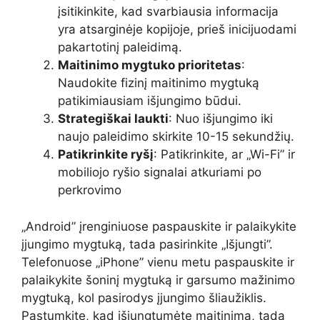
įsitikinkite, kad svarbiausia informacija
yra atsarginėje kopijoje, prieš inicijuodami
pakartotinį paleidimą.
Maitinimo mygtuko prioritetas
:
Naudokite fizinį maitinimo mygtuką
patikimiausiam išjungimo būdui.
Strategiškai laukti
: Nuo išjungimo iki
naujo paleidimo skirkite 10-15 sekundžių.
Patikrinkite ryšį
: Patikrinkite, ar „Wi-Fi” ir
mobiliojo ryšio signalai atkuriami po
perkrovimo
„Android” įrenginiuose paspauskite ir palaikykite
įjungimo mygtuką, tada pasirinkite „Išjungti”.
Telefonuose „iPhone” vienu metu paspauskite ir
palaikykite šoninį mygtuką ir garsumo mažinimo
mygtuką, kol pasirodys įjungimo šliaužiklis.
Pastumkite, kad išjungtumėte maitinimą, tada