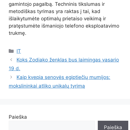
gamintojo pagalbą. Techninis tikslumas ir
metodiškas tyrimas yra raktas į tai, kad
išlaikytumėte optimalų prietaiso veikimą ir
pratęstumėte išmaniojo telefono eksploatavimo
trukmę.
Kategorijos
IT
Koks Zodiako ženklas bus laimingas vasario
19 d.
Kaip kvepia senovės egiptiečių mumijos:
mokslininkai atliko unikalų tyrimą
Paieška
Paieška