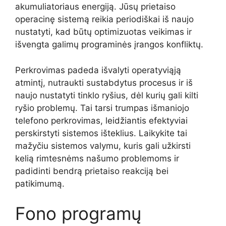
akumuliatoriaus energiją. Jūsų prietaiso
operacinę sistemą reikia periodiškai iš naujo
nustatyti, kad būtų optimizuotas veikimas ir
išvengta galimų programinės įrangos konfliktų.
Perkrovimas padeda išvalyti operatyviąją
atmintį, nutraukti sustabdytus procesus ir iš
naujo nustatyti tinklo ryšius, dėl kurių gali kilti
ryšio problemų. Tai tarsi trumpas išmaniojo
telefono perkrovimas, leidžiantis efektyviai
perskirstyti sistemos išteklius. Laikykite tai
mažyčiu sistemos valymu, kuris gali užkirsti
kelią rimtesnėms našumo problemoms ir
padidinti bendrą prietaiso reakciją bei
patikimumą.
Fono programų