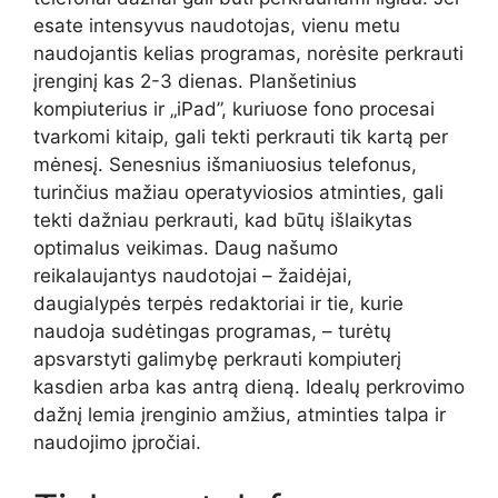
esate intensyvus naudotojas, vienu metu
naudojantis kelias programas, norėsite perkrauti
įrenginį kas 2-3 dienas. Planšetinius
kompiuterius ir „iPad”, kuriuose fono procesai
tvarkomi kitaip, gali tekti perkrauti tik kartą per
mėnesį. Senesnius išmaniuosius telefonus,
turinčius mažiau operatyviosios atminties, gali
tekti dažniau perkrauti, kad būtų išlaikytas
optimalus veikimas. Daug našumo
reikalaujantys naudotojai – žaidėjai,
daugialypės terpės redaktoriai ir tie, kurie
naudoja sudėtingas programas, – turėtų
apsvarstyti galimybę perkrauti kompiuterį
kasdien arba kas antrą dieną. Idealų perkrovimo
dažnį lemia įrenginio amžius, atminties talpa ir
naudojimo įpročiai.