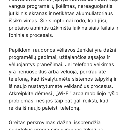
vangus programėlių įkėlimas, nereaguojantis
jutiklinis ekranas ir netikėtas akumuliatoriaus
išsikrovimas. Šie simptomai rodo, kad jūsų
prietaiso atmintis užkimšta laikinaisiais failais ir
foniniais procesais.
Papildomi raudonos vėliavos ženklai yra dažni
programėlių gedimai, užšąlančios sąsajos ir
vėluojantys pranešimai. Jei telefono veikimas
yra nenuoseklus arba vėluoja, perkraukite
telefoną, kad išvalytumėte sistemos talpyklą ir
iš naujo nustatytumėte veikiančius procesus.
Atkreipkite dėmesį į „Wi-Fi” arba mobiliojo ryšio
problemas, nes jos taip pat gali reikšti, kad
reikia iš naujo paleisti telefoną.
Greitas perkrovimas dažnai išsprendžia
nedidelius programinės įrangos trikdžius,