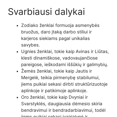
Svarbiausi dalykai
Zodiako ženklai formuoja asmenybės
bruožus, daro įtaką darbo stiliui ir
karjeros siekiams pagal unikalias
savybes.
Ugnies ženklai, tokie kaip Avinas ir Liūtas,
klesti dinamiškose, vadovaujančiose
pareigose, ieškodami iššūkių ir galimybių.
Žemės ženklai, tokie kaip Jautis ir
Mergelė, teikia pirmenybę stabilumui,
jiems puikiai sekasi dirbti struktūrizuotoje
aplinkoje ir patikimoje aplinkoje.
Oro ženklai, tokie kaip Dvyniai ir
Svarstyklės, daugiausia dėmesio skiria
bendravimui ir bendradarbiavimui, todėl
jiems puikiai sekasi įvairialypė ir