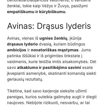
bendradarbiaujančius vaidmenis, o vandens
ženklai, tokie kaip Vėžys ir Žuvys, pasižymi
empatiškumu ir kūrybiškumu
.
Avinas: Drąsus lyderis
Avinas, vienas iš
ugnies ženklų
, įkūnija
drąsaus lyderio
dvasią, kuriam būdingos
ambicijos
ir
novatoriškas mąstymas
. Jums
patinka iššūkiai ir iš prigimties linkstate į
vaidmenis, kurie leidžia imtis atsakomybės. Dėl
savo
atkaklumo ir pasitikėjimo savimi
esate
įkvepianti asmenybė, skatinanti komandą siekti
geriausių rezultatų.
Tikėtina, kad savo karjeroje sieksite užimti
pareigas, kurios suteikia galimybę augti ir diegti
naujoves. Nebijote rizikuoti, nesvarbu, ar tai