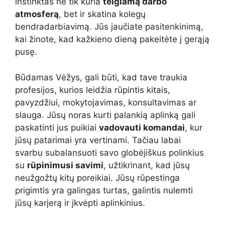
instinktas ne tik kuria
teigiamą darbo
atmosferą
, bet ir skatina kolegų
bendradarbiavimą. Jūs jaučiate pasitenkinimą,
kai žinote, kad kažkieno dieną pakeitėte į gerąją
pusę.
Būdamas Vėžys, gali būti, kad tave traukia
profesijos, kurios leidžia rūpintis kitais,
pavyzdžiui, mokytojavimas, konsultavimas ar
slauga. Jūsų noras kurti palankią aplinką gali
paskatinti jus puikiai
vadovauti komandai
, kur
jūsų patarimai yra vertinami. Tačiau labai
svarbu subalansuoti savo globėjiškus polinkius
su
rūpinimusi savimi
, užtikrinant, kad jūsų
neužgožtų kitų poreikiai. Jūsų rūpestinga
prigimtis yra galingas turtas, galintis nulemti
jūsų karjerą ir įkvėpti aplinkinius.