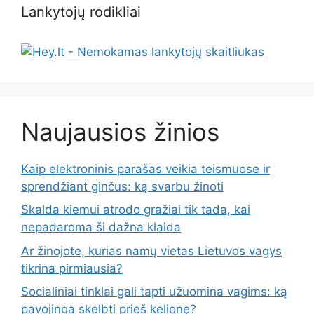
Lankytojų rodikliai
Naujausios žinios
Kaip elektroninis parašas veikia teismuose ir
sprendžiant ginčus: ką svarbu žinoti
Skalda kiemui atrodo gražiai tik tada, kai
nepadaroma ši dažna klaida
Ar žinojote, kurias namų vietas Lietuvos vagys
tikrina pirmiausia?
Socialiniai tinklai gali tapti užuomina vagims: ką
pavojinga skelbti prieš kelionę?