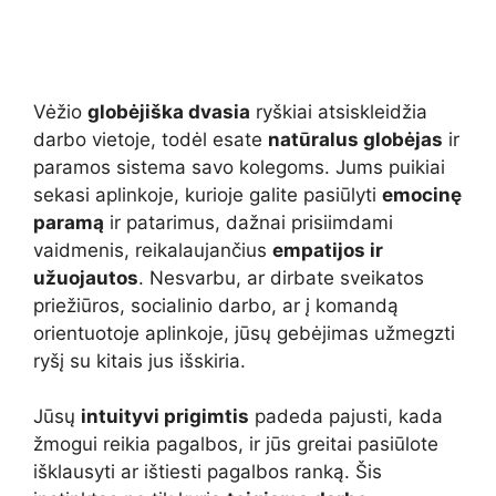
Vėžio
globėjiška dvasia
ryškiai atsiskleidžia
darbo vietoje, todėl esate
natūralus globėjas
ir
paramos sistema savo kolegoms. Jums puikiai
sekasi aplinkoje, kurioje galite pasiūlyti
emocinę
paramą
ir patarimus, dažnai prisiimdami
vaidmenis, reikalaujančius
empatijos ir
užuojautos
. Nesvarbu, ar dirbate sveikatos
priežiūros, socialinio darbo, ar į komandą
orientuotoje aplinkoje, jūsų gebėjimas užmegzti
ryšį su kitais jus išskiria.
Jūsų
intuityvi prigimtis
padeda pajusti, kada
žmogui reikia pagalbos, ir jūs greitai pasiūlote
išklausyti ar ištiesti pagalbos ranką. Šis