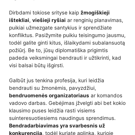
Dirbdami tokiose srityse kaip
žmogiškieji
ištekliai
,
viešieji ryšiai
ar renginių planavimas,
puikiai užmezgate santykius ir sprendžiate
konfliktus. Pasižymite puikiu teisingumo jausmu,
todėl galite ginti kitus, išlaikydami subalansuotą
požiūrį. Be to, jūsų diplomatiška prigimtis
padeda veiksmingai bendrauti ir užtikrinti, kad
visi balsai būtų išgirsti.
Galbūt jus tenkina profesija, kuri leidžia
bendrauti su žmonėmis, pavyzdžiui,
bendruomenės organizatoriaus
ar komandos
vadovo darbas. Gebėjimas įžvelgti abi bet kokio
klausimo puses leidžia rasti visiems
suinteresuotiesiems naudingus sprendimus.
Bendradarbiavimas yra svarbesnis už
konkurenciją
, todėl kuriate aplinką, kurioje