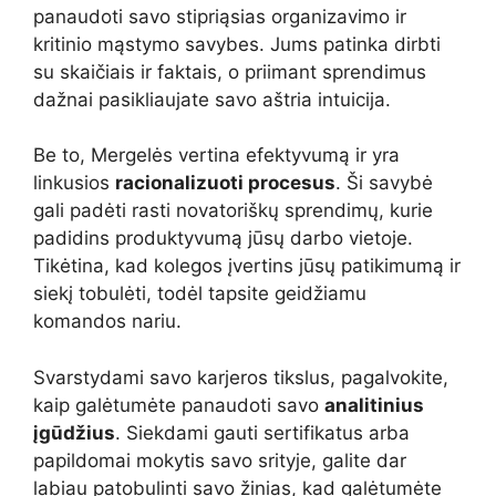
panaudoti savo stipriąsias organizavimo ir
kritinio mąstymo savybes. Jums patinka dirbti
su skaičiais ir faktais, o priimant sprendimus
dažnai pasikliaujate savo aštria intuicija.
Be to, Mergelės vertina efektyvumą ir yra
linkusios
racionalizuoti procesus
. Ši savybė
gali padėti rasti novatoriškų sprendimų, kurie
padidins produktyvumą jūsų darbo vietoje.
Tikėtina, kad kolegos įvertins jūsų patikimumą ir
siekį tobulėti, todėl tapsite geidžiamu
komandos nariu.
Svarstydami savo karjeros tikslus, pagalvokite,
kaip galėtumėte panaudoti savo
analitinius
įgūdžius
. Siekdami gauti sertifikatus arba
papildomai mokytis savo srityje, galite dar
labiau patobulinti savo žinias, kad galėtumėte