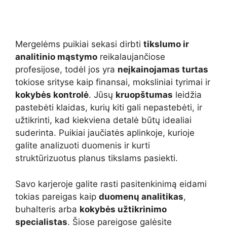
Mergelėms puikiai sekasi dirbti
tikslumo ir
analitinio mąstymo
reikalaujančiose
profesijose, todėl jos yra
neįkainojamas turtas
tokiose srityse kaip finansai, moksliniai tyrimai ir
kokybės kontrolė
. Jūsų
kruopštumas
leidžia
pastebėti klaidas, kurių kiti gali nepastebėti, ir
užtikrinti, kad kiekviena detalė būtų idealiai
suderinta. Puikiai jaučiatės aplinkoje, kurioje
galite analizuoti duomenis ir kurti
struktūrizuotus planus tikslams pasiekti.
Savo karjeroje galite rasti pasitenkinimą eidami
tokias pareigas kaip
duomenų analitikas
,
buhalteris arba
kokybės užtikrinimo
specialistas
. Šiose pareigose galėsite