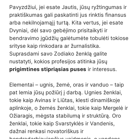
Pavyzdžiui, jei esate Jautis, jūsų ryžtingumas ir
praktiškumas gali paskatinti jus rinktis finansus
arba nekilnojamąjį turtą. Kita vertus, jei esate
Dvyniai, dėl savo gebėjimo prisitaikyti ir
bendravimo įgūdžių galėtumėte tobulėti tokiose
srityse kaip rinkodara ar žurnalistika.
Suprasdami savo Zodiako ženklą galite
nustatyti, kokios profesijos atitinka jūsų
prigimtines stipriąsias puses
ir interesus.
Elementai – ugnis, žemė, oras ir vanduo – taip
pat lemia jūsų požiūrį į darbą. Ugnies ženklai,
tokie kaip Avinas ir Liūtas, klesti dinamiškoje
aplinkoje, o žemės ženklai, tokie kaip Mergelė ir
Ožiaragis, mėgsta stabilumą ir struktūrą. Oro
ženklai, tokie kaip Svarstyklės ir Vandenis,
dažnai renkasi novatoriškus ir