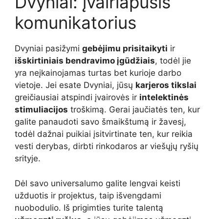
Dvyniai: įvairiapusis
komunikatorius
Dvyniai pasižymi
gebėjimu prisitaikyti
ir
išskirtiniais bendravimo įgūdžiais
, todėl jie
yra neįkainojamas turtas bet kurioje darbo
vietoje. Jei esate Dvyniai, jūsų
karjeros tikslai
greičiausiai atspindi įvairovės ir
intelektinės
stimuliacijos
troškimą. Gerai jaučiatės ten, kur
galite panaudoti savo šmaikštumą ir žavesį,
todėl dažnai puikiai įsitvirtinate ten, kur reikia
vesti derybas, dirbti rinkodaros ar viešųjų ryšių
srityje.
Dėl savo universalumo galite lengvai keisti
užduotis ir projektus, taip išvengdami
nuobodulio. Iš prigimties turite talentą