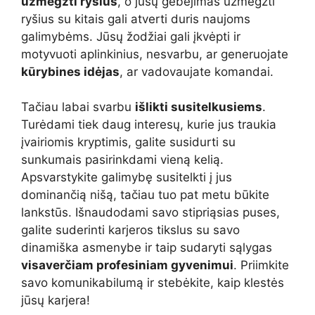
užmegzti ryšius
, o jūsų gebėjimas užmegzti
ryšius su kitais gali atverti duris naujoms
galimybėms. Jūsų žodžiai gali įkvėpti ir
motyvuoti aplinkinius, nesvarbu, ar generuojate
kūrybines idėjas
, ar vadovaujate komandai.
Tačiau labai svarbu
išlikti susitelkusiems
.
Turėdami tiek daug interesų, kurie jus traukia
įvairiomis kryptimis, galite susidurti su
sunkumais pasirinkdami vieną kelią.
Apsvarstykite galimybę susitelkti į jus
dominančią nišą, tačiau tuo pat metu būkite
lankstūs. Išnaudodami savo stipriąsias puses,
galite suderinti karjeros tikslus su savo
dinamiška asmenybe ir taip sudaryti sąlygas
visaverčiam profesiniam gyvenimui
. Priimkite
savo komunikabilumą ir stebėkite, kaip klestės
jūsų karjera!