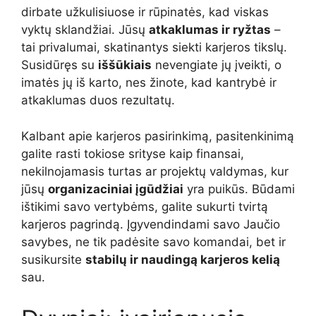
dirbate užkulisiuose ir rūpinatės, kad viskas
vyktų sklandžiai. Jūsų
atkaklumas ir ryžtas
–
tai privalumai, skatinantys siekti karjeros tikslų.
Susidūręs su
iššūkiais
nevengiate jų įveikti, o
imatės jų iš karto, nes žinote, kad kantrybė ir
atkaklumas duos rezultatų.
Kalbant apie karjeros pasirinkimą, pasitenkinimą
galite rasti tokiose srityse kaip finansai,
nekilnojamasis turtas ar projektų valdymas, kur
jūsų
organizaciniai įgūdžiai
yra puikūs. Būdami
ištikimi savo vertybėms, galite sukurti tvirtą
karjeros pagrindą. Įgyvendindami savo Jaučio
savybes, ne tik padėsite savo komandai, bet ir
susikursite
stabilų ir naudingą karjeros kelią
sau.