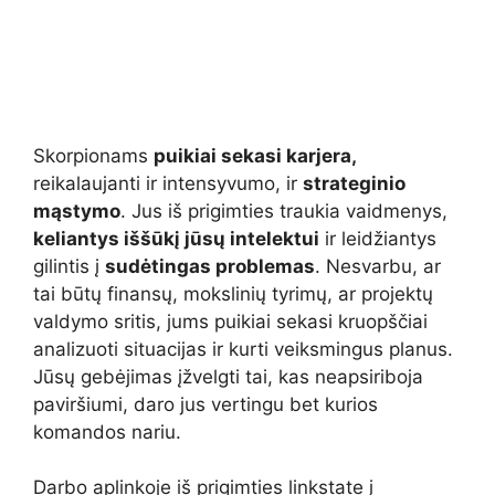
Skorpionams
puikiai sekasi karjera,
reikalaujanti ir intensyvumo, ir
strateginio
mąstymo
. Jus iš prigimties traukia vaidmenys,
keliantys iššūkį jūsų intelektui
ir leidžiantys
gilintis į
sudėtingas problemas
. Nesvarbu, ar
tai būtų finansų, mokslinių tyrimų, ar projektų
valdymo sritis, jums puikiai sekasi kruopščiai
analizuoti situacijas ir kurti veiksmingus planus.
Jūsų gebėjimas įžvelgti tai, kas neapsiriboja
paviršiumi, daro jus vertingu bet kurios
komandos nariu.
Darbo aplinkoje iš prigimties linkstate į