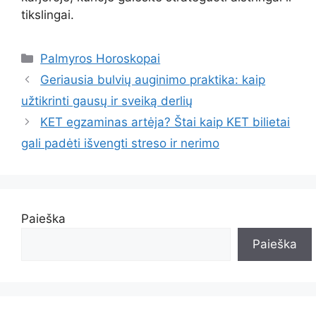
tikslingai.
Kategorijos
Palmyros Horoskopai
Geriausia bulvių auginimo praktika: kaip
užtikrinti gausų ir sveiką derlių
KET egzaminas artėja? Štai kaip KET bilietai
gali padėti išvengti streso ir nerimo
Paieška
Paieška