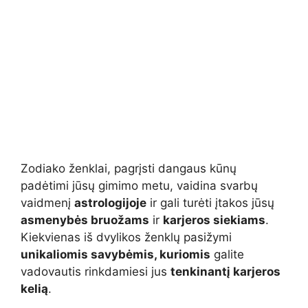
Zodiako ženklai, pagrįsti dangaus kūnų
padėtimi jūsų gimimo metu, vaidina svarbų
vaidmenį
astrologijoje
ir gali turėti įtakos jūsų
asmenybės bruožams
ir
karjeros siekiams
.
Kiekvienas iš dvylikos ženklų pasižymi
unikaliomis savybėmis, kuriomis
galite
vadovautis rinkdamiesi jus
tenkinantį karjeros
kelią
.