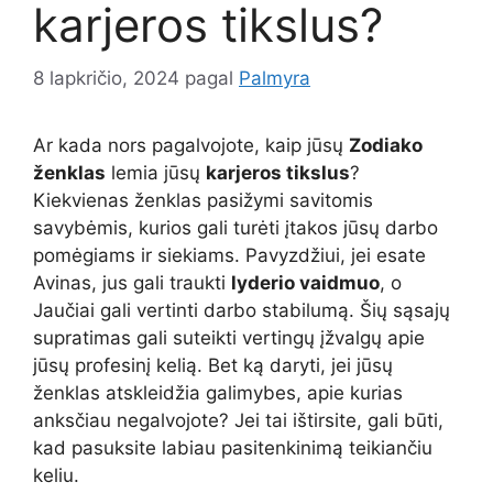
karjeros tikslus?
8 lapkričio, 2024
pagal
Palmyra
Ar kada nors pagalvojote, kaip jūsų
Zodiako
ženklas
lemia jūsų
karjeros tikslus
?
Kiekvienas ženklas pasižymi savitomis
savybėmis, kurios gali turėti įtakos jūsų darbo
pomėgiams ir siekiams. Pavyzdžiui, jei esate
Avinas, jus gali traukti
lyderio vaidmuo
, o
Jaučiai gali vertinti darbo stabilumą. Šių sąsajų
supratimas gali suteikti vertingų įžvalgų apie
jūsų profesinį kelią. Bet ką daryti, jei jūsų
ženklas atskleidžia galimybes, apie kurias
anksčiau negalvojote? Jei tai ištirsite, gali būti,
kad pasuksite labiau pasitenkinimą teikiančiu
keliu.