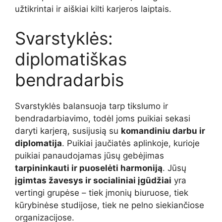
užtikrintai ir aiškiai kilti karjeros laiptais.
Svarstyklės:
diplomatiškas
bendradarbis
Svarstyklės balansuoja tarp tikslumo ir
bendradarbiavimo, todėl joms puikiai sekasi
daryti karjerą, susijusią su
komandiniu darbu ir
diplomatija
. Puikiai jaučiatės aplinkoje, kurioje
puikiai panaudojamas jūsų gebėjimas
tarpininkauti ir puoselėti harmoniją
. Jūsų
įgimtas žavesys ir socialiniai įgūdžiai
yra
vertingi grupėse – tiek įmonių biuruose, tiek
kūrybinėse studijose, tiek ne pelno siekiančiose
organizacijose.