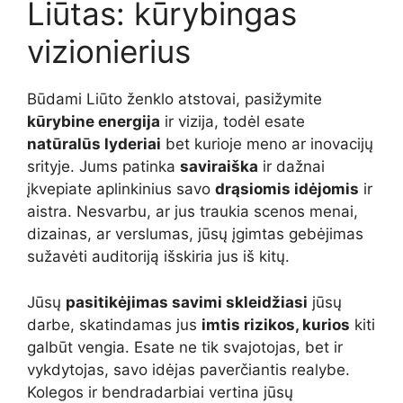
Liūtas: kūrybingas
vizionierius
Būdami Liūto ženklo atstovai, pasižymite
kūrybine energija
ir vizija, todėl esate
natūralūs lyderiai
bet kurioje meno ar inovacijų
srityje. Jums patinka
saviraiška
ir dažnai
įkvepiate aplinkinius savo
drąsiomis idėjomis
ir
aistra. Nesvarbu, ar jus traukia scenos menai,
dizainas, ar verslumas, jūsų įgimtas gebėjimas
sužavėti auditoriją išskiria jus iš kitų.
Jūsų
pasitikėjimas savimi skleidžiasi
jūsų
darbe, skatindamas jus
imtis rizikos, kurios
kiti
galbūt vengia. Esate ne tik svajotojas, bet ir
vykdytojas, savo idėjas paverčiantis realybe.
Kolegos ir bendradarbiai vertina jūsų