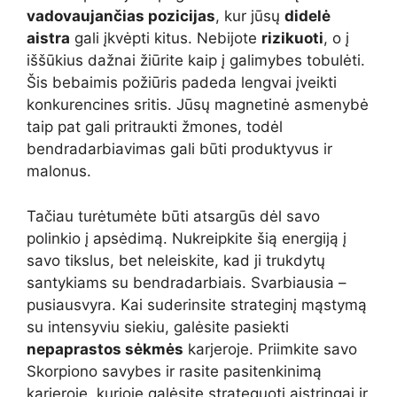
vadovaujančias pozicijas
, kur jūsų
didelė
aistra
gali įkvėpti kitus. Nebijote
rizikuoti
, o į
iššūkius dažnai žiūrite kaip į galimybes tobulėti.
Šis bebaimis požiūris padeda lengvai įveikti
konkurencines sritis. Jūsų magnetinė asmenybė
taip pat gali pritraukti žmones, todėl
bendradarbiavimas gali būti produktyvus ir
malonus.
Tačiau turėtumėte būti atsargūs dėl savo
polinkio į apsėdimą. Nukreipkite šią energiją į
savo tikslus, bet neleiskite, kad ji trukdytų
santykiams su bendradarbiais. Svarbiausia –
pusiausvyra. Kai suderinsite strateginį mąstymą
su intensyviu siekiu, galėsite pasiekti
nepaprastos sėkmės
karjeroje. Priimkite savo
Skorpiono savybes ir rasite pasitenkinimą
karjeroje, kurioje galėsite strateguoti aistringai ir