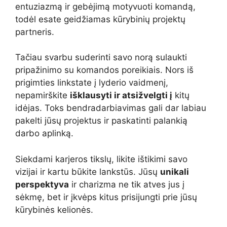
entuziazmą ir gebėjimą motyvuoti komandą,
todėl esate geidžiamas kūrybinių projektų
partneris.
Tačiau svarbu suderinti savo norą sulaukti
pripažinimo su komandos poreikiais. Nors iš
prigimties linkstate į lyderio vaidmenį,
nepamirškite
išklausyti ir atsižvelgti į
kitų
idėjas. Toks bendradarbiavimas gali dar labiau
pakelti jūsų projektus ir paskatinti palankią
darbo aplinką.
Siekdami karjeros tikslų, likite ištikimi savo
vizijai ir kartu būkite lankstūs. Jūsų
unikali
perspektyva
ir charizma ne tik atves jus į
sėkmę, bet ir įkvėps kitus prisijungti prie jūsų
kūrybinės kelionės.