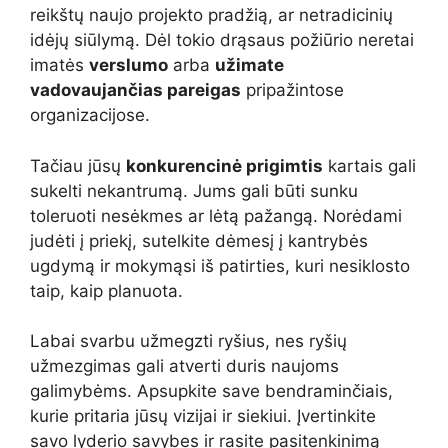
reikštų naujo projekto pradžią, ar netradicinių
idėjų siūlymą. Dėl tokio drąsaus požiūrio neretai
imatės
verslumo
arba
užimate
vadovaujančias pareigas
pripažintose
organizacijose.
Tačiau jūsų
konkurencinė prigimtis
kartais gali
sukelti nekantrumą. Jums gali būti sunku
toleruoti nesėkmes ar lėtą pažangą. Norėdami
judėti į priekį, sutelkite dėmesį į kantrybės
ugdymą ir mokymąsi iš patirties, kuri nesiklosto
taip, kaip planuota.
Labai svarbu užmegzti ryšius, nes ryšių
užmezgimas gali atverti duris naujoms
galimybėms. Apsupkite save bendraminčiais,
kurie pritaria jūsų vizijai ir siekiui. Įvertinkite
savo lyderio savybes ir rasite pasitenkinimą