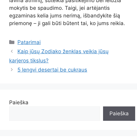
lavina atmintį, suteikia pasitikėjimo bei leidžia
mokytis be spaudimo. Taigi, jei artėjantis
egzaminas kelia jums nerimą, išbandykite šią
priemonę – ji gali būti būtent tai, ko jums reikia.
Kategorijos
Patarimai
Kaip jūsų Zodiako ženklas veikia jūsų
karjeros tikslus?
5 lengvi desertai be cukraus
Paieška
Paieška