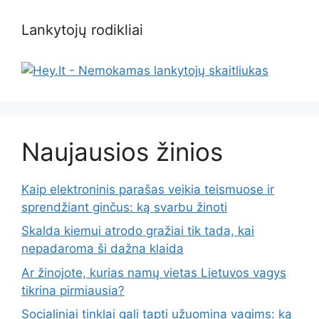
Lankytojų rodikliai
Naujausios žinios
Kaip elektroninis parašas veikia teismuose ir
sprendžiant ginčus: ką svarbu žinoti
Skalda kiemui atrodo gražiai tik tada, kai
nepadaroma ši dažna klaida
Ar žinojote, kurias namų vietas Lietuvos vagys
tikrina pirmiausia?
Socialiniai tinklai gali tapti užuomina vagims: ką