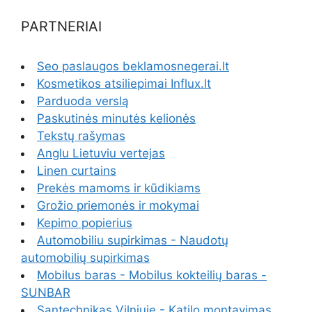
PARTNERIAI
Seo paslaugos beklamosnegerai.lt
Kosmetikos atsiliepimai Influx.lt
Parduoda verslą
Paskutinės minutės kelionės
Tekstų rašymas
Anglu Lietuviu vertejas
Linen curtains
Prekės mamoms ir kūdikiams
Grožio priemonės ir mokymai
Kepimo popierius
Automobiliu supirkimas - Naudotų
automobilių supirkimas
Mobilus baras - Mobilus kokteilių baras -
SUNBAR
Santechnikas Vilniuje - Katilo montavimas