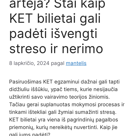
artėja? Štai kaip
KET bilietai gali
padėti išvengti
streso ir nerimo
8 lapkričio, 2024
pagal
mantelis
Pasiruošimas KET egzaminui dažnai gali tapti
didžiuliu iššūkiu, ypač tiems, kurie nesijaučia
užtikrinti savo vairavimo teorijos žiniomis.
Tačiau gerai suplanuotas mokymosi procesas ir
tinkami ištekliai gali žymiai sumažinti stresą.
KET bilietai yra viena iš pagrindinių pagalbos
priemonių, kurių nereikėtų nuvertinti. Kaip jie
gali jums padėti?