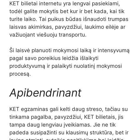
KET bilietai internetu yra lengvai pasiekiami,
todėl galite mokytis bet kur ir bet kada, kai tik
turite laiko. Tai puikus būdas išnaudoti trumpas
laisvas akimirkas, pavyzdžiui, laukimo eilėje ar
važiuojant viešuoju transportu.
Ši laisvė planuoti mokymosi laiką ir intensyvumą
pagal savo poreikius leidžia išlaikyti
produktyvumą ir palaikyti nuolatinį mokymosi
procesą.
Apibendrinant
KET egzaminas gali kelti daug streso, tačiau su
tinkama pagalba, pavyzdžiui, KET bilietais, jis
tampa daug lengviau įveikiamas. Jie ne tik
padeda susipažinti su klausimų struktūra, bet ir