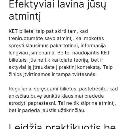
Efektyviai lavina jūsų
atmintį
KET bilietai taip pat skirti tam, kad
treniruotumėte savo atmintį. Kai mokotės
spręsti klausimus pakartotinai, informacija
lengviau įsimenama. Be to, naudojantis KET
bilietais, jūs ne tik kartojate teoriją, bet ir
aktyviai ją įtraukiate į praktinį kontekstą. Taip
žinios įtvirtinamos ir tampa tvirtesnės.
Reguliariai spręsdami bilietus, pastebėsite, kad
anksčiau buvę sunkūs klausimai pradeda
atrodyti paprastesni. Tai ne tik stiprina atmintį,
bet ir padeda jaustis užtikrinčiau.
Leidžia praktikuotis be