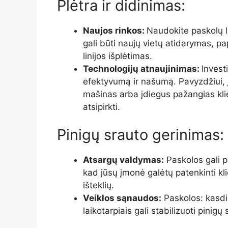
Plėtra ir didinimas:
Naujos rinkos:
Naudokite paskolų lė
gali būti naujų vietų atidarymas,
linijos išplėtimas.
Technologijų atnaujinimas:
Invest
efektyvumą ir našumą. Pavyzdžiui, į
mašinas arba įdiegus pažangias klie
atsipirkti.
Pinigų srauto gerinimas:
Atsargų valdymas:
Paskolos gali pa
kad jūsų įmonė galėtų patenkinti k
išteklių.
Veiklos sąnaudos:
Paskolos: kasdi
laikotarpiais gali stabilizuoti pinigų 