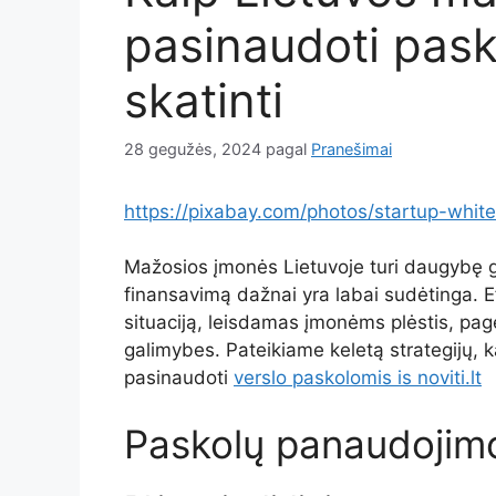
pasinaudoti pas
skatinti
28 gegužės, 2024
pagal
Pranešimai
https://pixabay.com/photos/startup-whi
Mažosios įmonės Lietuvoje turi daugybę gal
finansavimą dažnai yra labai sudėtinga. E
situaciją, leisdamas įmonėms plėstis, pager
galimybes. Pateikiame keletą strategijų,
pasinaudoti
verslo paskolomis is noviti.lt
Paskolų panaudojimo