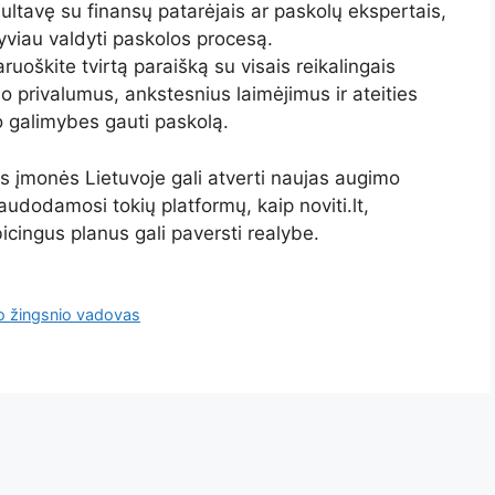
ltavę su finansų patarėjais ar paskolų ekspertais,
ktyviau valdyti paskolos procesą.
ruoškite tvirtą paraišką su visais reikalingais
 privalumus, ankstesnius laimėjimus ir ateities
 galimybes gauti paskolą.
 įmonės Lietuvoje gali atverti naujas augimo
audodamosi tokių platformų, kaip noviti.lt,
icingus planus gali paversti realybe.
po žingsnio vadovas