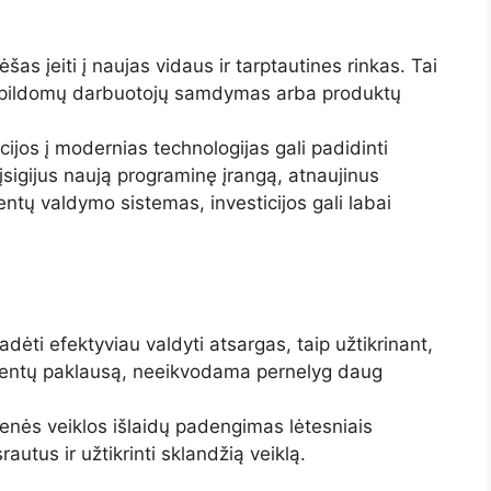
šas įeiti į naujas vidaus ir tarptautines rinkas. Tai
 papildomų darbuotojų samdymas arba produktų
icijos į modernias technologijas gali padidinti
sigijus naują programinę įrangą, atnaujinus
ntų valdymo sistemas, investicijos gali labai
dėti efektyviau valdyti atsargas, taip užtikrinant,
lientų paklausą, neeikvodama pernelyg daug
enės veiklos išlaidų padengimas lėtesniais
srautus ir užtikrinti sklandžią veiklą.