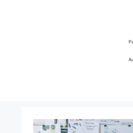
Pereiti
prie
turinio
P
A