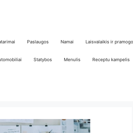
atarimai
Paslaugos
Namai
Laisvalaikis ir pramog
utomobiliai
Statybos
Menulis
Receptu kampelis