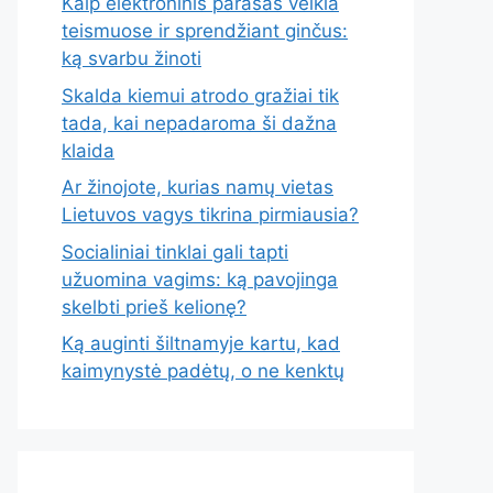
Kaip elektroninis parašas veikia
teismuose ir sprendžiant ginčus:
ką svarbu žinoti
Skalda kiemui atrodo gražiai tik
tada, kai nepadaroma ši dažna
klaida
Ar žinojote, kurias namų vietas
Lietuvos vagys tikrina pirmiausia?
Socialiniai tinklai gali tapti
užuomina vagims: ką pavojinga
skelbti prieš kelionę?
Ką auginti šiltnamyje kartu, kad
kaimynystė padėtų, o ne kenktų