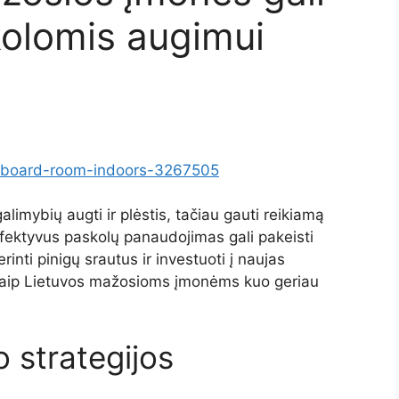
kolomis augimui
teboard-room-indoors-3267505
imybių augti ir plėstis, tačiau gauti reikiamą
fektyvus paskolų panaudojimas gali pakeisti
inti pinigų srautus ir investuoti į naujas
 kaip Lietuvos mažosioms įmonėms kuo geriau
 strategijos