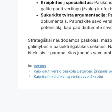
Kreipkitės į specialistus:
Pasikonsu
galite gauti vertingų įžvalgų ir efe
Sukurkite tvirtą argumentaciją:
Pa
dokumentais. Pabrėžkite savo verslo
potencialą, kad padidintumėte savo
Strategiškai naudodamos paskolas, mažos
galimybes ir pasiekti ilgalaikės sėkmės. N
ištekliais ir parama, šios įmonės savo amb
Kategorijos
Verslas
Kaip gauti verslo paskolą Lietuvoje: Žingsnis 
Kaip išsirinkti tinkamą vėrinį savo iškirptei