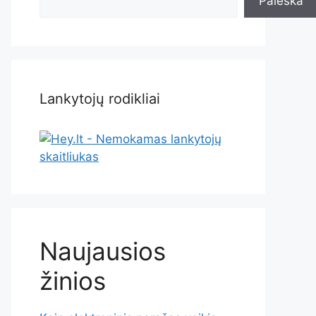
Paieška
Lankytojų rodikliai
Naujausios
žinios