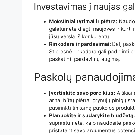
Investavimas į naujas ga
Moksliniai tyrimai ir plėtra:
Naudoki
galėtumėte diegti naujoves ir kurti 
jūsų verslą iš konkurentų.
Rinkodara ir pardavimai:
Dalį pask
Stipresnė rinkodara gali padidinti p
paskatinti pardavimų augimą.
Paskolų panaudojimas
Įvertinkite savo poreikius:
Aiškiai 
ar tai būtų plėtra, grynųjų pinigų sr
pasirinkti tinkamą paskolos produkt
Planuokite ir sudarykite biudžetą:
suprastumėte, kaip naudosite paskol
pristatant savo argumentus potenci