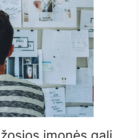
žosios įmonės gali