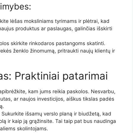
limybes:
te lėšas moksliniams tyrimams ir plėtrai, kad
naujus produktus ar paslaugas, galinčias išskirti
olos skirkite rinkodaros pastangoms skatinti.
rekės ženklo žinomumą, pritraukti naujų klientų ir
: Praktiniai patarimai
apibrėžkite, kam jums reikia paskolos. Nesvarbu,
autas, ar naujos investicijos, aiškus tikslas padės
ą.
Sukurkite išsamų verslo planą ir biudžetą, kad
ą ir kaip ją grąžinsite. Tai taip pat bus naudinga
aliems skolintojams.