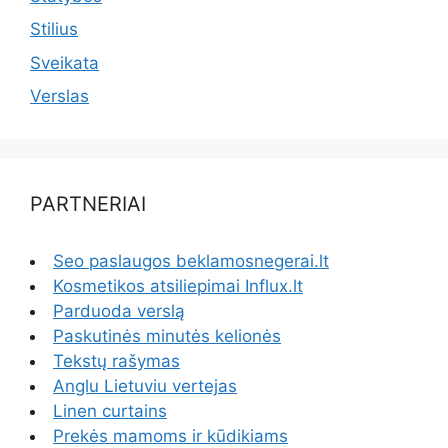
Stilius
Sveikata
Verslas
PARTNERIAI
Seo paslaugos beklamosnegerai.lt
Kosmetikos atsiliepimai Influx.lt
Parduoda verslą
Paskutinės minutės kelionės
Tekstų rašymas
Anglu Lietuviu vertejas
Linen curtains
Prekės mamoms ir kūdikiams