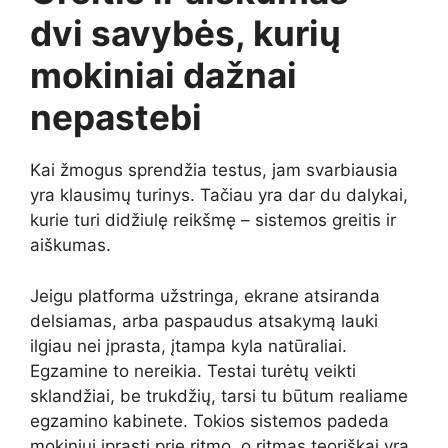
dvi savybės, kurių
mokiniai dažnai
nepastebi
Kai žmogus sprendžia testus, jam svarbiausia
yra klausimų turinys. Tačiau yra dar du dalykai,
kurie turi didžiulę reikšmę – sistemos greitis ir
aiškumas.
Jeigu platforma užstringa, ekrane atsiranda
delsiamas, arba paspaudus atsakymą lauki
ilgiau nei įprasta, įtampa kyla natūraliai.
Egzamine to nereikia. Testai turėtų veikti
sklandžiai, be trukdžių, tarsi tu būtum realiame
egzamino kabinete. Tokios sistemos padeda
mokiniui įprasti prie ritmo, o ritmas teoriškai yra