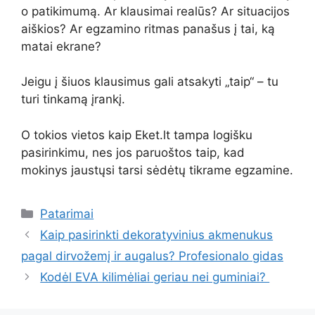
o patikimumą. Ar klausimai realūs? Ar situacijos
aiškios? Ar egzamino ritmas panašus į tai, ką
matai ekrane?
Jeigu į šiuos klausimus gali atsakyti „taip“ – tu
turi tinkamą įrankį.
O tokios vietos kaip Eket.lt tampa logišku
pasirinkimu, nes jos paruoštos taip, kad
mokinys jaustųsi tarsi sėdėtų tikrame egzamine.
Kategorijos
Patarimai
Kaip pasirinkti dekoratyvinius akmenukus
pagal dirvožemį ir augalus? Profesionalo gidas
Kodėl EVA kilimėliai geriau nei guminiai?