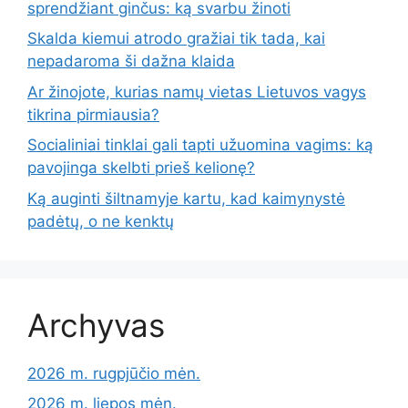
sprendžiant ginčus: ką svarbu žinoti
Skalda kiemui atrodo gražiai tik tada, kai
nepadaroma ši dažna klaida
Ar žinojote, kurias namų vietas Lietuvos vagys
tikrina pirmiausia?
Socialiniai tinklai gali tapti užuomina vagims: ką
pavojinga skelbti prieš kelionę?
Ką auginti šiltnamyje kartu, kad kaimynystė
padėtų, o ne kenktų
Archyvas
2026 m. rugpjūčio mėn.
2026 m. liepos mėn.