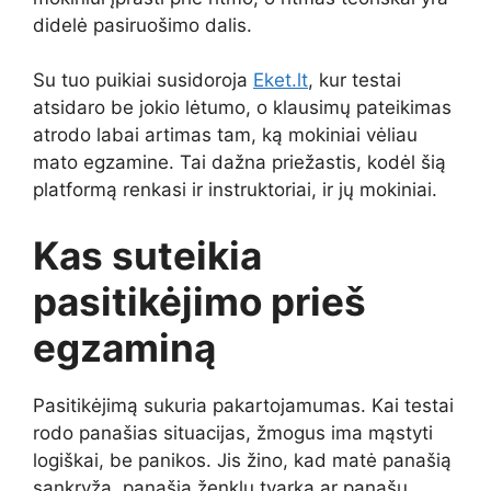
didelė pasiruošimo dalis.
Su tuo puikiai susidoroja
Eket.lt
, kur testai
atsidaro be jokio lėtumo, o klausimų pateikimas
atrodo labai artimas tam, ką mokiniai vėliau
mato egzamine. Tai dažna priežastis, kodėl šią
platformą renkasi ir instruktoriai, ir jų mokiniai.
Kas suteikia
pasitikėjimo prieš
egzaminą
Pasitikėjimą sukuria pakartojamumas. Kai testai
rodo panašias situacijas, žmogus ima mąstyti
logiškai, be panikos. Jis žino, kad matė panašią
sankryžą, panašią ženklų tvarką ar panašų