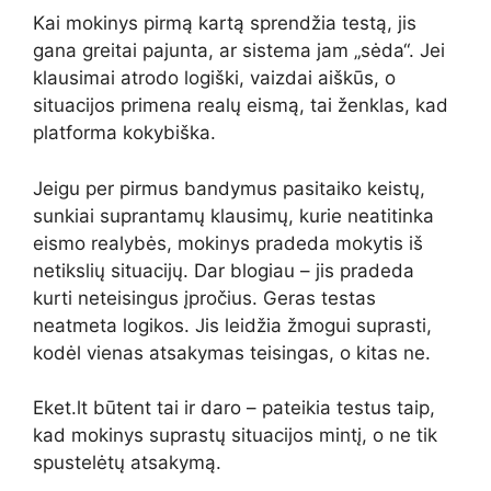
Kai mokinys pirmą kartą sprendžia testą, jis
gana greitai pajunta, ar sistema jam „sėda“. Jei
klausimai atrodo logiški, vaizdai aiškūs, o
situacijos primena realų eismą, tai ženklas, kad
platforma kokybiška.
Jeigu per pirmus bandymus pasitaiko keistų,
sunkiai suprantamų klausimų, kurie neatitinka
eismo realybės, mokinys pradeda mokytis iš
netikslių situacijų. Dar blogiau – jis pradeda
kurti neteisingus įpročius. Geras testas
neatmeta logikos. Jis leidžia žmogui suprasti,
kodėl vienas atsakymas teisingas, o kitas ne.
Eket.lt būtent tai ir daro – pateikia testus taip,
kad mokinys suprastų situacijos mintį, o ne tik
spustelėtų atsakymą.