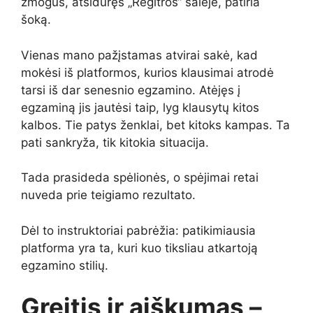
žmogus, atsidūręs „Regitros“ salėje, patiria
šoką.
Vienas mano pažįstamas atvirai sakė, kad
mokėsi iš platformos, kurios klausimai atrodė
tarsi iš dar senesnio egzamino. Atėjęs į
egzaminą jis jautėsi taip, lyg klausytų kitos
kalbos. Tie patys ženklai, bet kitoks kampas. Ta
pati sankryža, tik kitokia situacija.
Tada prasideda spėlionės, o spėjimai retai
nuveda prie teigiamo rezultato.
Dėl to instruktoriai pabrėžia: patikimiausia
platforma yra ta, kuri kuo tiksliau atkartoją
egzamino stilių.
Greitis ir aiškumas –