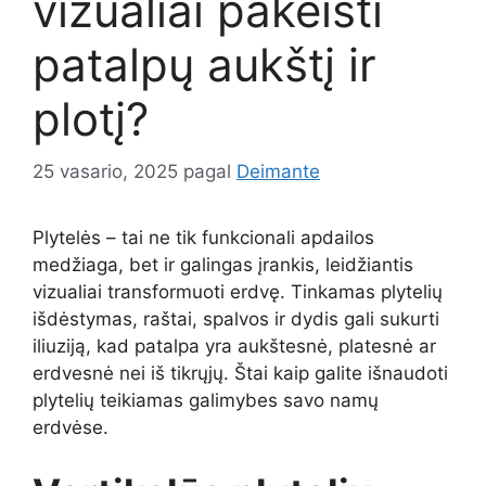
vizualiai pakeisti
patalpų aukštį ir
plotį?
25 vasario, 2025
pagal
Deimante
Plytelės – tai ne tik funkcionali apdailos
medžiaga, bet ir galingas įrankis, leidžiantis
vizualiai transformuoti erdvę. Tinkamas plytelių
išdėstymas, raštai, spalvos ir dydis gali sukurti
iliuziją, kad patalpa yra aukštesnė, platesnė ar
erdvesnė nei iš tikrųjų. Štai kaip galite išnaudoti
plytelių teikiamas galimybes savo namų
erdvėse.