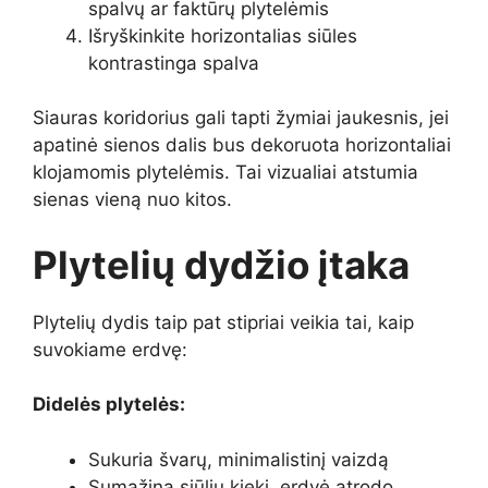
spalvų ar faktūrų plytelėmis
Išryškinkite horizontalias siūles
kontrastinga spalva
Siauras koridorius gali tapti žymiai jaukesnis, jei
apatinė sienos dalis bus dekoruota horizontaliai
klojamomis plytelėmis. Tai vizualiai atstumia
sienas vieną nuo kitos.
Plytelių dydžio įtaka
Plytelių dydis taip pat stipriai veikia tai, kaip
suvokiame erdvę:
Didelės plytelės:
Sukuria švarų, minimalistinį vaizdą
Sumažina siūlių kiekį, erdvė atrodo