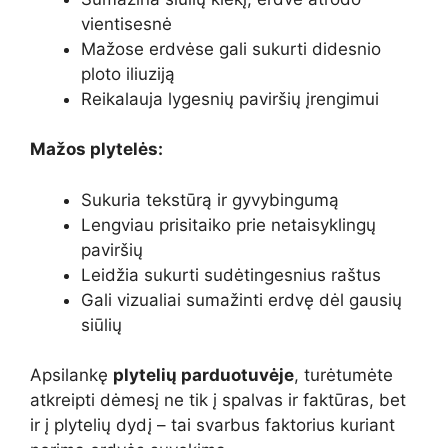
vientisesnė
Mažose erdvėse gali sukurti didesnio
ploto iliuziją
Reikalauja lygesnių paviršių įrengimui
Mažos plytelės:
Sukuria tekstūrą ir gyvybingumą
Lengviau prisitaiko prie netaisyklingų
paviršių
Leidžia sukurti sudėtingesnius raštus
Gali vizualiai sumažinti erdvę dėl gausių
siūlių
Apsilankę
plytelių parduotuvėje
, turėtumėte
atkreipti dėmesį ne tik į spalvas ir faktūras, bet
ir į plytelių dydį – tai svarbus faktorius kuriant