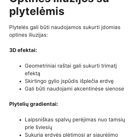
plytelėmis
Plytelės gali būti naudojamos sukurti įdomias
optines iliuzijas:
3D efektai:
Geometriniai raštai gali sukurti trimatį
efektą
Skirtingo gylio įspūdis išplečia erdvę
Gali būti naudojami akcentinėse sienose
Plytelių gradientai:
Laipsniškas spalvų perėjimas nuo tamsių
prie šviesių
Sukuria erdvės plėtimosi ar siaurėjimo