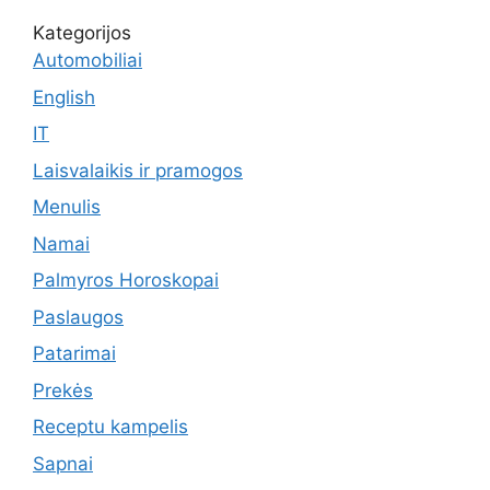
Kategorijos
Automobiliai
English
IT
Laisvalaikis ir pramogos
Menulis
Namai
Palmyros Horoskopai
Paslaugos
Patarimai
Prekės
Receptu kampelis
Sapnai