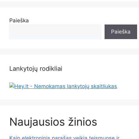
Paieška
Paieška
Lankytojų rodikliai
Naujausios žinios
Kaip elektroninis parašas veikia teismuose ir