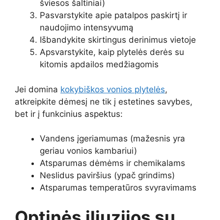
šviesos šaltiniai)
Pasvarstykite apie patalpos paskirtį ir
naudojimo intensyvumą
Išbandykite skirtingus derinimus vietoje
Apsvarstykite, kaip plytelės derės su
kitomis apdailos medžiagomis
Jei domina
kokybiškos vonios plytelės
,
atkreipkite dėmesį ne tik į estetines savybes,
bet ir į funkcinius aspektus:
Vandens įgeriamumas (mažesnis yra
geriau vonios kambariui)
Atsparumas dėmėms ir chemikalams
Neslidus paviršius (ypač grindims)
Atsparumas temperatūros svyravimams
Optinės iliuzijos su