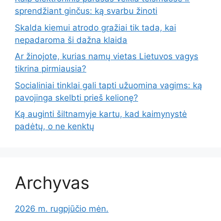
sprendžiant ginčus: ką svarbu žinoti
Skalda kiemui atrodo gražiai tik tada, kai
nepadaroma ši dažna klaida
Ar žinojote, kurias namų vietas Lietuvos vagys
tikrina pirmiausia?
Socialiniai tinklai gali tapti užuomina vagims: ką
pavojinga skelbti prieš kelionę?
Ką auginti šiltnamyje kartu, kad kaimynystė
padėtų, o ne kenktų
Archyvas
2026 m. rugpjūčio mėn.