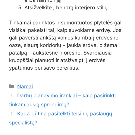
Atsižvelkite į bendrą interjero stilių
Tinkamai parinktos ir sumontuotos plytelės gali
visiškai pakeisti tai, kaip suvokiame erdvę. Jos
gali paversti ankštą vonios kambarį erdvesne
oaze, siaurą koridorių – jaukia erdve, o žemą
patalpą – aukštesne ir oresnė. Svarbiausia –
kruopščiai planuoti ir atsižvelgti į erdvės
ypatumus bei savo poreikius.
Kategorijos
Namai
Darbų planavimo įrankiai – kaip pasirinkti
tinkamiausią sprendimą?
Kada būtina pasitelkti teisinių paslaugų
specialistą?