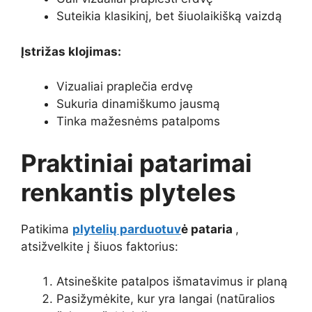
Suteikia klasikinį, bet šiuolaikišką vaizdą
Įstrižas klojimas:
Vizualiai praplečia erdvę
Sukuria dinamiškumo jausmą
Tinka mažesnėms patalpoms
Praktiniai patarimai
renkantis plyteles
Patikima
plytelių parduotuv
ė pataria
,
atsižvelkite į šiuos faktorius:
Atsineškite patalpos išmatavimus ir planą
Pasižymėkite, kur yra langai (natūralios