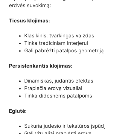
erdvės suvokimą:
Tiesus klojimas:
Klasikinis, tvarkingas vaizdas
Tinka tradiciniam interjerui
Gali pabrėžti patalpos geometriją
Persislenkantis klojimas:
Dinamiškas, judantis efektas
Praplečia erdvę vizualiai
Tinka didesnėms patalpoms
Eglutė:
Sukuria judesio ir tekstūros įspūdį
Gali vizualiai praplėsti erdvę