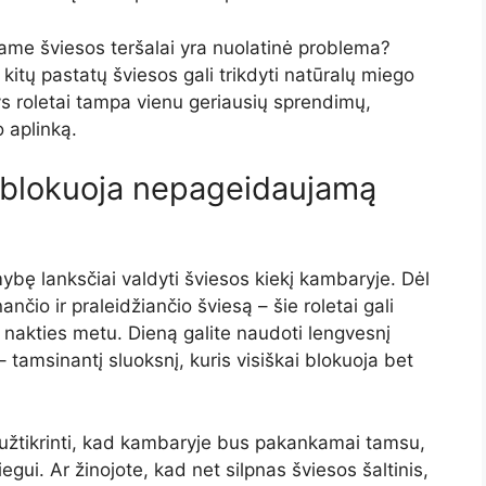
iame šviesos teršalai yra nuolatinė problema?
 kitų pastatų šviesos gali trikdyti natūralų miego
ys roletai tampa vienu geriausių sprendimų,
 aplinką.
s blokuoja nepageidaujamą
mybę lanksčiai valdyti šviesos kiekį kambaryje. Dėl
nčio ir praleidžiančio šviesą – šie roletai gali
 ir nakties metu. Dieną galite naudoti lengvesnį
į – tamsinantį sluoksnį, kuris visiškai blokuoja bet
k užtikrinti, kad kambaryje bus pakankamai tamsu,
gui. Ar žinojote, kad net silpnas šviesos šaltinis,