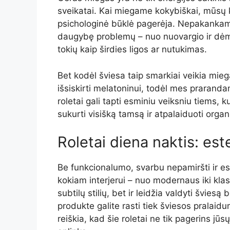
sveikatai. Kai miegame kokybiškai, mūsų k
psichologinė būklė pagerėja. Nepakankam
daugybę problemų – nuo nuovargio ir dėmes
tokių kaip širdies ligos ar nutukimas.
Bet kodėl šviesa taip smarkiai veikia m
išsiskirti melatoninui, todėl mes prarand
roletai gali tapti esminiu veiksniu tiems, 
sukurti visišką tamsą ir atpalaiduoti orga
Roletai diena naktis: est
Be funkcionalumo, svarbu nepamiršti ir este
kokiam interjerui – nuo modernaus iki klasi
subtilų stilių, bet ir leidžia valdyti švie
produkte galite rasti tiek šviesos pralaid
reiškia, kad šie roletai ne tik pagerins jū