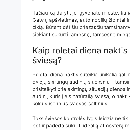
Tačiau ką daryti, jei gyvenate mieste, kur
Gatvių apšvietimas, automobilių žibintai ir
ciklą. Būtent dėl šių priežasčių tamsinant
siekiant sukurti ramesnę, tamsesnę miego
Kaip roletai diena nakti
šviesą?
Roletai diena naktis suteikia unikalią gali
dviejų skirtingų audinių sluoksnių – tamsina
prisitaikyti prie skirtingų situacijų dienos
audinį, kuris įleis natūralią šviesą, o nakt
kokius išorinius šviesos šaltinius.
Toks šviesos kontrolės lygis leidžia ne ti
bet ir padeda sukurti idealią atmosferą mie