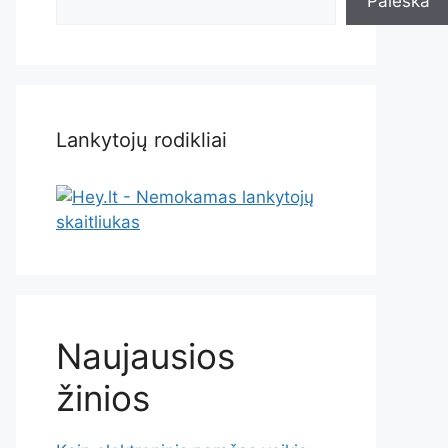
Paieška
Lankytojų rodikliai
Naujausios
žinios