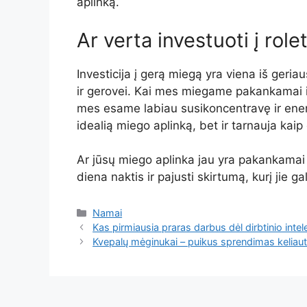
aplinką.
Ar verta investuoti į rol
Investicija į gerą miegą yra viena iš geriau
ir gerovei. Kai mes miegame pakankamai i
mes esame labiau susikoncentravę ir energ
idealią miego aplinką, bet ir tarnauja ka
Ar jūsų miego aplinka jau yra pakankamai t
diena naktis ir pajusti skirtumą, kurį jie g
Kategorijos
Namai
Kas pirmiausia praras darbus dėl dirbtinio inte
Kvepalų mėginukai – puikus sprendimas keliauto