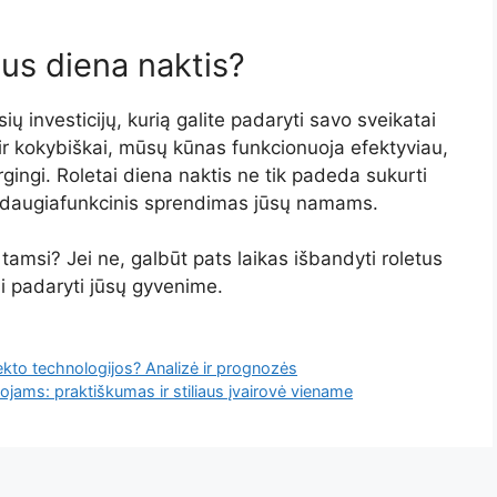
etus diena naktis?
sių investicijų, kurią galite padaryti savo sveikatai
r kokybiškai, mūsų kūnas funkcionuoja efektyviau,
ingi. Roletai diena naktis ne tik padeda sukurti
ip daugiafunkcinis sprendimas jūsų namams.
amsi? Jei ne, galbūt pats laikas išbandyti roletus
ali padaryti jūsų gyvenime.
lekto technologijos? Analizė ir prognozės
jams: praktiškumas ir stiliaus įvairovė viename