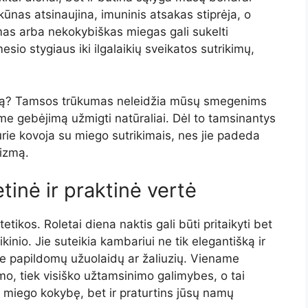
ūnas atsinaujina, imuninis atsakas stiprėja, o
as arba nekokybiškas miegas gali sukelti
io stygiaus iki ilgalaikių sveikatos sutrikimų,
iegą? Tamsos trūkumas neleidžia mūsų smegenims
ame gebėjimą užmigti natūraliai. Dėl to tamsinantys
kurie kovoja su miego sutrikimais, nes jie padeda
nizmą.
etinė ir praktinė vertė
tikos. Roletai diena naktis gali būti pritaikyti bet
kinio. Jie suteikia kambariui ne tik elegantišką ir
są be papildomų užuolaidų ar žaliuzių. Viename
umo, tiek visiško užtamsinimo galimybes, o tai
sų miego kokybę, bet ir praturtins jūsų namų