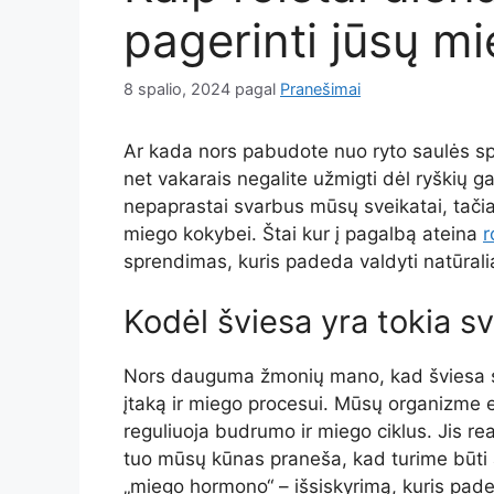
pagerinti jūsų m
8 spalio, 2024
pagal
Pranešimai
Ar kada nors pabudote nuo ryto saulės spin
net vakarais negalite užmigti dėl ryškių 
nepaprastai svarbus mūsų sveikatai, tačiau
miego kokybei. Štai kur į pagalbą ateina
r
sprendimas, kuris padeda valdyti natūrali
Kodėl šviesa yra tokia s
Nors dauguma žmonių mano, kad šviesa svar
įtaką ir miego procesui. Mūsų organizme e
reguliuoja budrumo ir miego ciklus. Jis r
tuo mūsų kūnas praneša, kad turime būti 
„miego hormono“ – išsiskyrimą, kuris pade