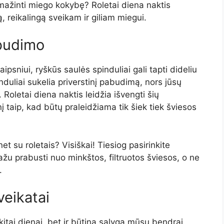
mažinti miego kokybę? Roletai diena naktis
, reikalingą sveikam ir giliam miegui.
abudimo
aipsniui, ryškūs saulės spinduliai gali tapti dideliu
induliai sukelia priverstinį pabudimą, nors jūsų
Roletai diena naktis leidžia išvengti šių
 taip, kad būtų praleidžiama tik šiek tiek šviesos
et su roletais? Visiškai! Tiesiog pasirinkite
ažu prabusti nuo minkštos, filtruotos šviesos, o ne
.
eikatai
kitai dienai, bet ir būtina sąlyga mūsų bendrai