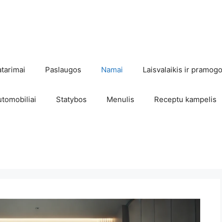
atarimai
Paslaugos
Namai
Laisvalaikis ir pramog
utomobiliai
Statybos
Menulis
Receptu kampelis