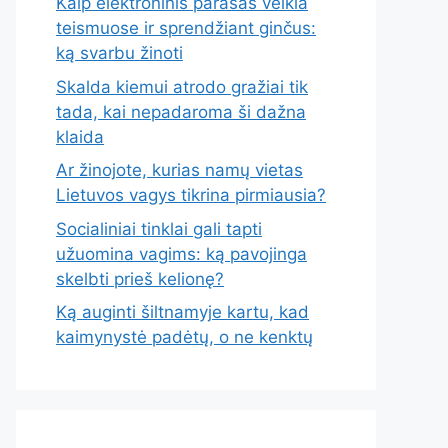
Kaip elektroninis parašas veikia
teismuose ir sprendžiant ginčus:
ką svarbu žinoti
Skalda kiemui atrodo gražiai tik
tada, kai nepadaroma ši dažna
klaida
Ar žinojote, kurias namų vietas
Lietuvos vagys tikrina pirmiausia?
Socialiniai tinklai gali tapti
užuomina vagims: ką pavojinga
skelbti prieš kelionę?
Ką auginti šiltnamyje kartu, kad
kaimynystė padėtų, o ne kenktų