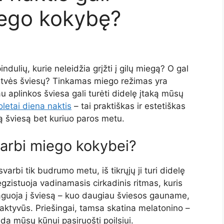
iego kokybę?
dulių, kurie neleidžia grįžti į gilų miegą? O gal
gatvės šviesų? Tinkamas miego režimas yra
 aplinkos šviesa gali turėti didelę įtaką mūsų
oletai diena naktis
– tai praktiškas ir estetiškas
ą šviesą bet kuriuo paros metu.
varbi miego kokybei?
bi tik budrumo metu, iš tikrųjų ji turi didelę
gzistuoja vadinamasis cirkadinis ritmas, kuris
eaguoja į šviesą – kuo daugiau šviesos gauname,
aktyvūs. Priešingai, tamsa skatina melatonino –
da mūsų kūnui pasiruošti poilsiui.