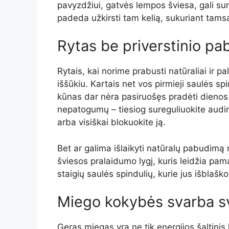
pavyzdžiui, gatvės lempos šviesa, gali su
padeda užkirsti tam kelią, sukuriant tamsą
Rytas be priverstinio p
Rytais, kai norime prabusti natūraliai ir pal
iššūkiu. Kartais net vos pirmieji saulės sp
kūnas dar nėra pasiruošęs pradėti dienos. 
nepatogumų – tiesiog sureguliuokite audinį
arba visiškai blokuokite ją.
Bet ar galima išlaikyti natūralų pabudimą n
šviesos pralaidumo lygį, kuris leidžia pam
staigių saulės spindulių, kurie jus išblaško
Miego kokybės svarba sv
Geras miegas yra ne tik energijos šaltinis 