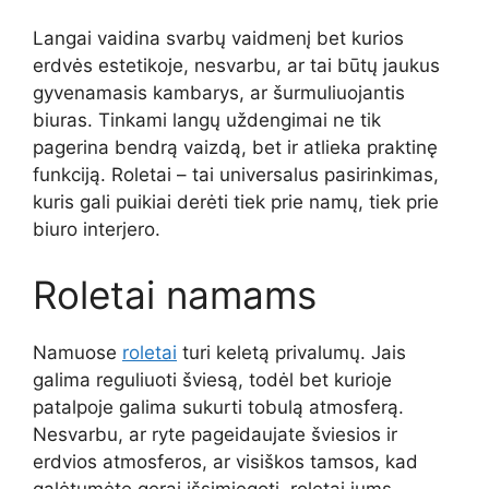
Langai vaidina svarbų vaidmenį bet kurios
erdvės estetikoje, nesvarbu, ar tai būtų jaukus
gyvenamasis kambarys, ar šurmuliuojantis
biuras. Tinkami langų uždengimai ne tik
pagerina bendrą vaizdą, bet ir atlieka praktinę
funkciją. Roletai – tai universalus pasirinkimas,
kuris gali puikiai derėti tiek prie namų, tiek prie
biuro interjero.
Roletai namams
Namuose
roletai
turi keletą privalumų. Jais
galima reguliuoti šviesą, todėl bet kurioje
patalpoje galima sukurti tobulą atmosferą.
Nesvarbu, ar ryte pageidaujate šviesios ir
erdvios atmosferos, ar visiškos tamsos, kad
galėtumėte gerai išsimiegoti, roletai jums