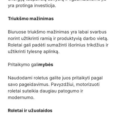
yra protinga investicija.
Triukšmo mažinimas
Biuruose triukšmo mažinimas yra labai svarbus
norint užtikrinti ramią ir produktyvią darbo vietą.
Roletai gali padėti sumažinti išorinius trikdžius ir
užtikrinti tylesnę aplinką.
Pritaikymo gali
mybės
Naudodami roletus galite juos pritaikyti pagal
savo pageidavimus. Pavyzdžiui, motorizuoti
roletai suteikia daugiau patogumo ir
modernumo.
Roletai ir užuolaidos