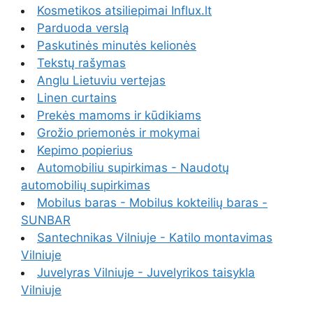
Kosmetikos atsiliepimai Influx.lt
Parduoda verslą
Paskutinės minutės kelionės
Tekstų rašymas
Anglu Lietuviu vertejas
Linen curtains
Prekės mamoms ir kūdikiams
Grožio priemonės ir mokymai
Kepimo popierius
Automobiliu supirkimas - Naudotų
automobilių supirkimas
Mobilus baras - Mobilus kokteilių baras -
SUNBAR
Santechnikas Vilniuje - Katilo montavimas
Vilniuje
Juvelyras Vilniuje - Juvelyrikos taisykla
Vilniuje