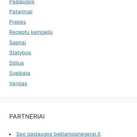
Paslaugos
Patarimai
Prekės
Receptu kampelis
Sapnai
Statybos
Stilius
Sveikata
Verslas
PARTNERIAI
Seo paslaugos beklamosnegerai.lt