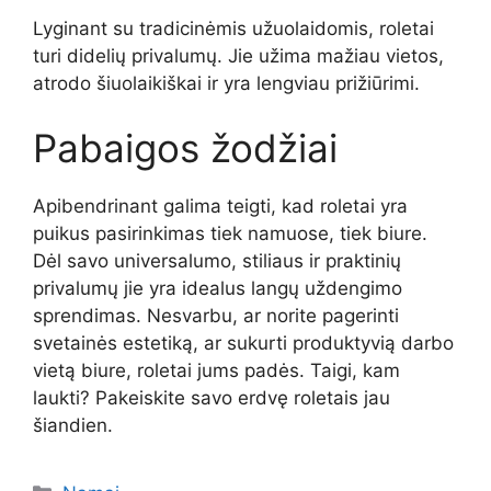
Lyginant su tradicinėmis užuolaidomis, roletai
turi didelių privalumų. Jie užima mažiau vietos,
atrodo šiuolaikiškai ir yra lengviau prižiūrimi.
Pabaigos žodžiai
Apibendrinant galima teigti, kad roletai yra
puikus pasirinkimas tiek namuose, tiek biure.
Dėl savo universalumo, stiliaus ir praktinių
privalumų jie yra idealus langų uždengimo
sprendimas. Nesvarbu, ar norite pagerinti
svetainės estetiką, ar sukurti produktyvią darbo
vietą biure, roletai jums padės. Taigi, kam
laukti? Pakeiskite savo erdvę roletais jau
šiandien.
Kategorijos