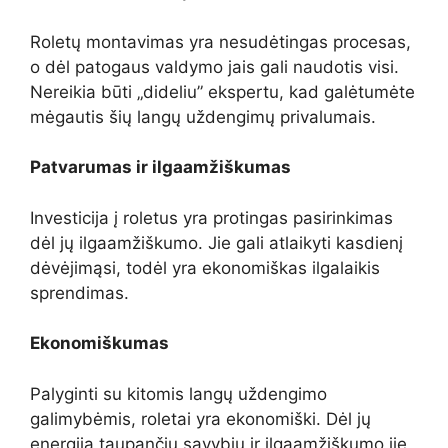
Roletų montavimas yra nesudėtingas procesas,
o dėl patogaus valdymo jais gali naudotis visi.
Nereikia būti „dideliu” ekspertu, kad galėtumėte
mėgautis šių langų uždengimų privalumais.
Patvarumas ir ilgaamžiškumas
Investicija į roletus yra protingas pasirinkimas
dėl jų ilgaamžiškumo. Jie gali atlaikyti kasdienį
dėvėjimąsi, todėl yra ekonomiškas ilgalaikis
sprendimas.
Ekonomiškumas
Palyginti su kitomis langų uždengimo
galimybėmis, roletai yra ekonomiški. Dėl jų
energiją taupančių savybių ir ilgaamžiškumo jie