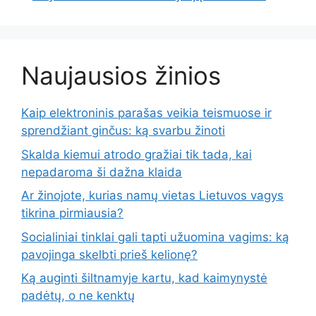
Naujausios žinios
Kaip elektroninis parašas veikia teismuose ir
sprendžiant ginčus: ką svarbu žinoti
Skalda kiemui atrodo gražiai tik tada, kai
nepadaroma ši dažna klaida
Ar žinojote, kurias namų vietas Lietuvos vagys
tikrina pirmiausia?
Socialiniai tinklai gali tapti užuomina vagims: ką
pavojinga skelbti prieš kelionę?
Ką auginti šiltnamyje kartu, kad kaimynystė
padėtų, o ne kenktų