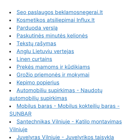
Seo paslaugos beklamosnegerai.lt
Kosmetikos atsiliepimai Influx.lt
Parduoda verslą
Paskutinės minutės kelionės
Tekstų rašymas
Anglu Lietuviu vertejas
Linen curtains
Prekės mamoms ir kūdikiams
Grožio priemonės ir mokymai
Kepimo popierius
Automobiliu supirkimas - Naudotų
automobilių supirkimas
Mobilus baras - Mobilus kokteilių baras -
SUNBAR
Santechnikas Vilniuje - Katilo montavimas
Vilniuje
Juvelyras Vilniuje - Juvelyrikos taisykla