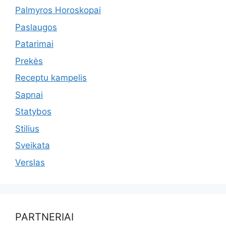
Palmyros Horoskopai
Paslaugos
Patarimai
Prekės
Receptu kampelis
Sapnai
Statybos
Stilius
Sveikata
Verslas
PARTNERIAI