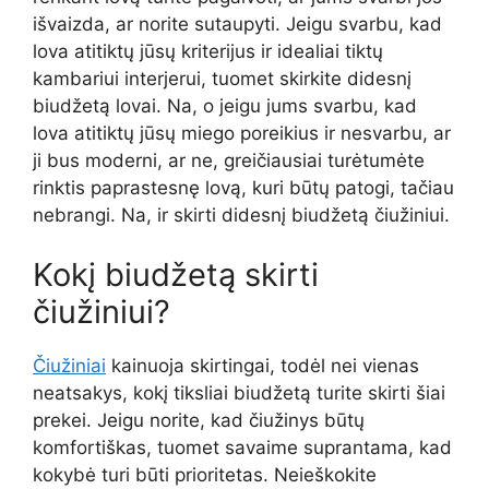
išvaizda, ar norite sutaupyti. Jeigu svarbu, kad
lova atitiktų jūsų kriterijus ir idealiai tiktų
kambariui interjerui, tuomet skirkite didesnį
biudžetą lovai. Na, o jeigu jums svarbu, kad
lova atitiktų jūsų miego poreikius ir nesvarbu, ar
ji bus moderni, ar ne, greičiausiai turėtumėte
rinktis paprastesnę lovą, kuri būtų patogi, tačiau
nebrangi. Na, ir skirti didesnį biudžetą čiužiniui.
Kokį biudžetą skirti
čiužiniui?
Čiužiniai
kainuoja skirtingai, todėl nei vienas
neatsakys, kokį tiksliai biudžetą turite skirti šiai
prekei. Jeigu norite, kad čiužinys būtų
komfortiškas, tuomet savaime suprantama, kad
kokybė turi būti prioritetas. Neieškokite