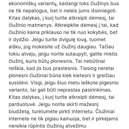
ekonomiškų variantų, kadangi toks čiužinys bus
ne tik nepatogus, bet ir neleis jums išsimiegoti.
Kitas dalykas, į kurį turite atkreipti dėmesį, tai
čiužinio matmenys. Atkreipkite dėmesį į tai, kad
čiužinio kaina priklauso ne tik nuo kokybės, bet
ir dydžio. Jeigu turite dvigulę lovą, tuomet
aišku, jog mokėsite už čiužinį daugiau. Tačiau
tokiu atveju, jeigu norite sutaupyti, galite rinktis
čiužinį, kuris būtų plonesnis. Tai nebūtinai
reiškia, kad jis bus prastesnis. Tiesiog neretai
plonesni čiužiniai būna kiek kietesni ir greičiau
susidėvi. Visgi, jeigu šiuo metu ieškote pigesnio
varianto, tai gali būti neprastas pasirinkimas.
Kitas dalykas, į kurį turite atkreipti dėmesį, tai
parduotuvė. Jeigu norite skirti mažesnį
biudžetą, turėtumėte pirkti internetu. Čiužiniai
internete ne tik pigiau kainuoja, bet ir pirkėjams
nereikia rūpintis čiužinių atvežimu