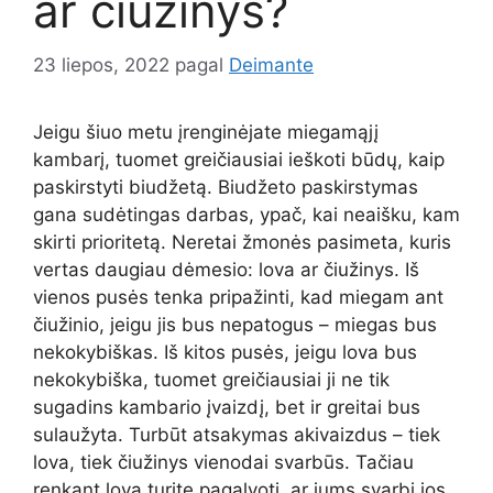
ar čiužinys?
23 liepos, 2022
pagal
Deimante
Jeigu šiuo metu įrenginėjate miegamąjį
kambarį, tuomet greičiausiai ieškoti būdų, kaip
paskirstyti biudžetą. Biudžeto paskirstymas
gana sudėtingas darbas, ypač, kai neaišku, kam
skirti prioritetą. Neretai žmonės pasimeta, kuris
vertas daugiau dėmesio: lova ar čiužinys. Iš
vienos pusės tenka pripažinti, kad miegam ant
čiužinio, jeigu jis bus nepatogus – miegas bus
nekokybiškas. Iš kitos pusės, jeigu lova bus
nekokybiška, tuomet greičiausiai ji ne tik
sugadins kambario įvaizdį, bet ir greitai bus
sulaužyta. Turbūt atsakymas akivaizdus – tiek
lova, tiek čiužinys vienodai svarbūs. Tačiau
renkant lovą turite pagalvoti, ar jums svarbi jos