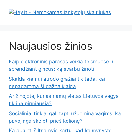
Naujausios žinios
Kaip elektroninis parašas veikia teismuose ir
sprendžiant ginčus: ką svarbu žinoti
Skalda kiemui atrodo gražiai tik tada, kai
nepadaroma ši dažna klaida
Ar žinojote, kurias namų vietas Lietuvos vagys
tikrina pirmiausia?
Socialiniai tinklai gali tapti užuomina vagims: ką
pavojinga skelbti prieš kelionę?
Ką auginti šiltnamyje kartu, kad kaimynystė