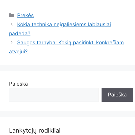
Kategorijos
Prekės
Kokia technika neįgaliesiems labiausiai
padeda?
Saugos tarnyba: Kokią pasirinkti konkrečiam
atvejui?
Paieška
Paieška
Lankytojų rodikliai