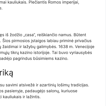
mai kauliukais. Plečiantis Romos imperijai,
e.
ilęs iš žodžio „casa“, reiškiančio namus. Būtent
. Šios pirmosios įstaigos labiau priminė privačius
ų žaidimai ir lažybų galimybės. 1638 m. Venecijoje
mųjų tikrų kazino istorijoje. Tai buvo vyriausybės
 padėjo pagrindus būsimiems kazino.
riką
u savimi atsivežė ir azartinių lošimų tradicijas.
os pasienyje, padaugėjo salonų, kuriuose
i kauliukais ir lažintis.