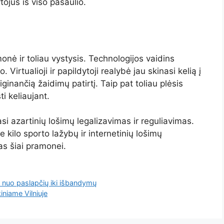
jus iš viso pasaulio.
monė ir toliau vystysis. Technologijos vaidins
Virtualioji ir papildytoji realybė jau skinasi kelią į
inančią žaidimų patirtį. Taip pat toliau plėsis
ti keliaujant.
asi azartinių lošimų legalizavimas ir reguliavimas.
 kilo sporto lažybų ir internetinių lošimų
as šiai pramonei.
: nuo paslapčių iki išbandymų
iniame Vilniuje