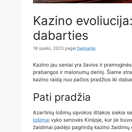
Kazino evoliucija:
dabarties
18 spalio, 2023
pagal
Deimante
Kazino jau seniai yra žavios ir pramoginės
prabangos ir malonumų derinį. Šiame strai
kazino raidą nuo pačios pradžios iki dabar
Pati pradžia
Azartinių lošimų sąvokos ištakos siekia sen
lošimai
vyko senovės Kinijoje, kur jie buvo
žaidimai padėjo pagrindą kazino žaidimų e