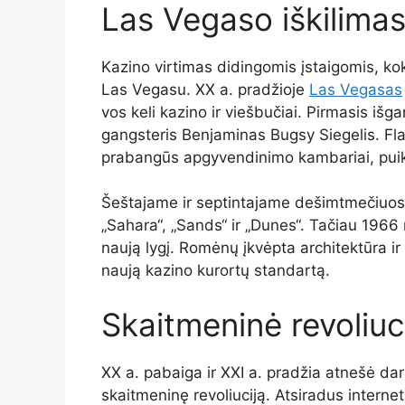
Las Vegaso iškilima
Kazino virtimas didingomis įstaigomis, ko
Las Vegasu. XX a. pradžioje
Las Vegasas
vos keli kazino ir viešbučiai. Pirmasis išg
gangsteris Benjaminas Bugsy Siegelis. Fl
prabangūs apgyvendinimo kambariai, puikū
Šeštajame ir septintajame dešimtmečiuos
„Sahara“, „Sands“ ir „Dunes“. Tačiau 1966 
naują lygį. Romėnų įkvėpta architektūra 
naują kazino kurortų standartą.
Skaitmeninė revoliuc
XX a. pabaiga ir XXI a. pradžia atnešė da
skaitmeninę revoliuciją. Atsiradus internet