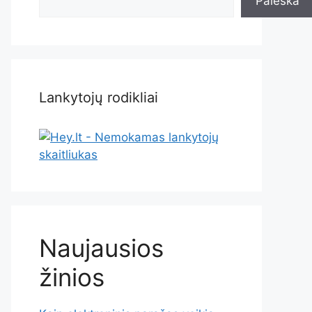
Paieška
Lankytojų rodikliai
Naujausios
žinios