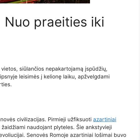
 Nuo praeities iki
 vietos, siūlančios nepakartojamą įspūdžių,
psnyje leisimės į kelionę laiku, apžvelgdami
ties.
ovės civilizacijas. Pirmieji užfiksuoti
azartiniai
 žaidžiami naudojant plyteles. Šie ankstyvieji
voliucijai. Senovės Romoje azartiniai lošimai buvo