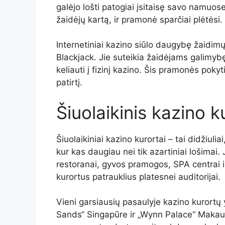
galėjo lošti patogiai įsitaisę savo namuo
žaidėjų kartą, ir pramonė sparčiai plėtėsi.
Internetiniai kazino siūlo daugybę žaidimų
Blackjack. Jie suteikia žaidėjams galimyb
keliauti į fizinį kazino. Šis pramonės poky
patirtį.
Šiuolaikinis kazino k
Šiuolaikiniai kazino kurortai – tai didžiul
kur kas daugiau nei tik azartiniai lošimai.
restoranai, gyvos pramogos, SPA centrai i
kurortus patrauklius platesnei auditorijai.
Vieni garsiausių pasaulyje kazino kurortų
Sands“ Singapūre ir „Wynn Palace“ Makau.