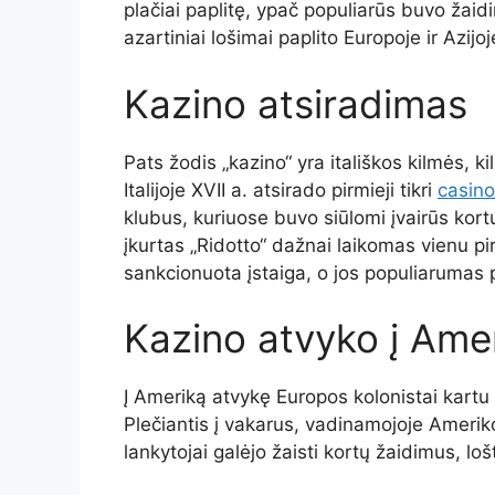
plačiai paplitę, ypač populiarūs buvo žaidi
azartiniai lošimai paplito Europoje ir Azijoj
Kazino atsiradimas
Pats žodis „kazino“ yra itališkos kilmės, k
Italijoje XVII a. atsirado pirmieji tikri
casino
klubus, kuriuose buvo siūlomi įvairūs kort
įkurtas „Ridotto“ dažnai laikomas vienu pir
sankcionuota įstaiga, o jos populiarumas
Kazino atvyko į Ame
Į Ameriką atvykę Europos kolonistai kartu s
Plečiantis į vakarus, vadinamojoje Amerik
lankytojai galėjo žaisti kortų žaidimus, lošt