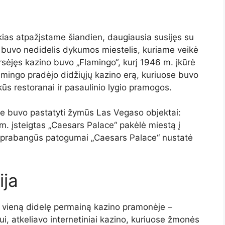
s
kias atpažįstame šiandien, daugiausia susijęs su
buvo nedidelis dykumos miestelis, kuriame veikė
arsėjęs kazino buvo „Flamingo“, kurį 1946 m. įkūrė
amingo pradėjo didžiųjų kazino erą, kuriuose buvo
s restoranai ir pasaulinio lygio pramogos.
e buvo pastatyti žymūs Las Vegaso objektai:
m. įsteigtas „Caesars Palace“ pakėlė miestą į
ir prabangūs patogumai „Caesars Palace“ nustatė
ija
r vieną didelę permainą kazino pramonėje –
ui, atkeliavo internetiniai kazino, kuriuose žmonės