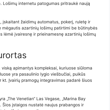
se. Lošimų internetu patogumas pritraukė naują
, įskaitant žaidimų automatus, pokerį, ruletę ir
ę mėgautis azartinių lošimų patirtimi be būtinybės
tis lėmė įvairesnę ir prieinamesnę azartinių lošimų
urortas
iai, viską apimantys kompleksai, kuriuose siūloma
 Juose yra pasaulinio lygio viešbučiai, puikūs
r kt. Įvairių pramogų integravimas padarė šiuos
 yra „The Venetian“ Las Vegase, „Marina Bay
 Šios įstaigos nustatė naujus prabangos ir