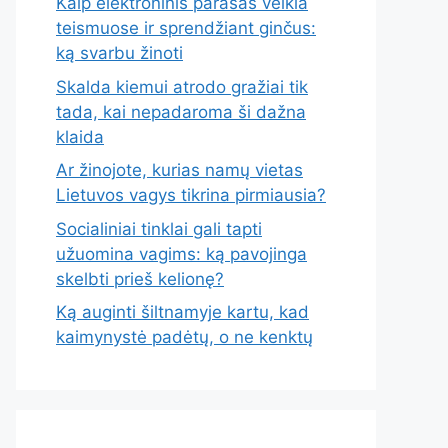
Kaip elektroninis parašas veikia
teismuose ir sprendžiant ginčus:
ką svarbu žinoti
Skalda kiemui atrodo gražiai tik
tada, kai nepadaroma ši dažna
klaida
Ar žinojote, kurias namų vietas
Lietuvos vagys tikrina pirmiausia?
Socialiniai tinklai gali tapti
užuomina vagims: ką pavojinga
skelbti prieš kelionę?
Ką auginti šiltnamyje kartu, kad
kaimynystė padėtų, o ne kenktų