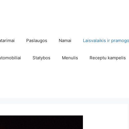
atarimai
Paslaugos
Namai
Laisvalaikis ir pramog
utomobiliai
Statybos
Menulis
Receptu kampelis