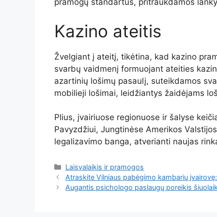
pramogų standartus, pritraukdamos lankyto
Kazino ateitis
Žvelgiant į ateitį, tikėtina, kad kazino pra
svarbų vaidmenį formuojant ateities kazino. 
azartinių lošimų pasaulį, suteikdamos svaig
mobilieji lošimai, leidžiantys žaidėjams loš
Plius, įvairiuose regionuose ir šalyse keiči
Pavyzdžiui, Jungtinėse Amerikos Valstijose
legalizavimo banga, atverianti naujas rink
Kategorijos
Laisvalaikis ir pramogos
Atraskite Vilniaus pabėgimo kambarių įvairovę
Augantis psichologo paslaugų poreikis šiuolaik