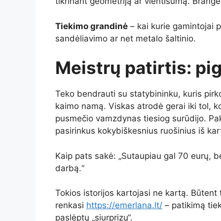
tikrinant geometriją ar vientisumą. Branges
Tiekimo grandinė
– kai kurie gamintojai 
sandėliavimo ar net metalo šaltinio.
Meistrų patirtis: pi
Teko bendrauti su statybininku, kuris pi
kaimo namą. Viskas atrodė gerai iki tol, k
pusmečio vamzdynas tiesiog surūdijo. Pak
pasirinkus kokybiškesnius ruošinius iš kar
Kaip pats sakė: „Sutaupiau gal 70 eurų, b
darbą.“
Tokios istorijos kartojasi ne kartą. Būtent
renkasi
https://emerlana.lt/
– patikimą tie
paslėptų „siurprizų“.