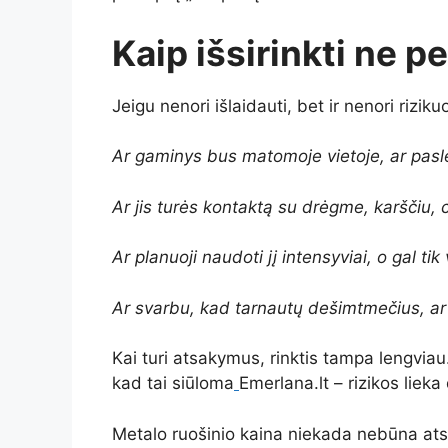
Kaip išsirinkti ne 
Jeigu nenori išlaidauti, bet ir nenori riziku
Ar gaminys bus matomoje vietoje, ar pasl
Ar jis turės kontaktą su drėgme, karščiu, 
Ar planuoji naudoti jį intensyviai, o gal t
Ar svarbu, kad tarnautų dešimtmečius, a
Kai turi atsakymus, rinktis tampa lengviau.
kad tai siūloma
Emerlana.lt – rizikos liek
Metalo ruošinio kaina niekada nebūna atsi