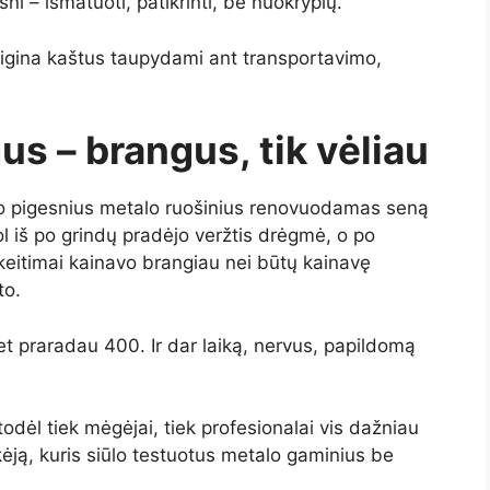
ni – išmatuoti, patikrinti, be nuokrypių.
pigina kaštus taupydami ant transportavimo,
gus – brangus, tik vėliau
rko pigesnius metalo ruošinius renovuodamas seną
ol iš po grindų pradėjo veržtis drėgmė, o po
eitimai kainavo brangiau nei būtų kainavę
to.
et praradau 400. Ir dar laiką, nervus, papildomą
 todėl tiek mėgėjai, tiek profesionalai vis dažniau
kėją, kuris siūlo testuotus metalo gaminius be