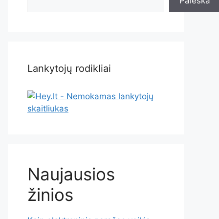
Paieška
Lankytojų rodikliai
Naujausios
žinios