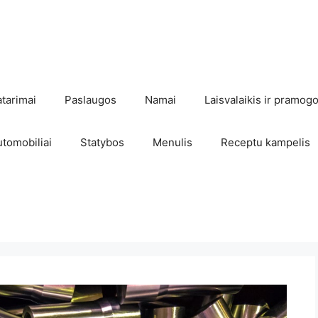
atarimai
Paslaugos
Namai
Laisvalaikis ir pramog
utomobiliai
Statybos
Menulis
Receptu kampelis