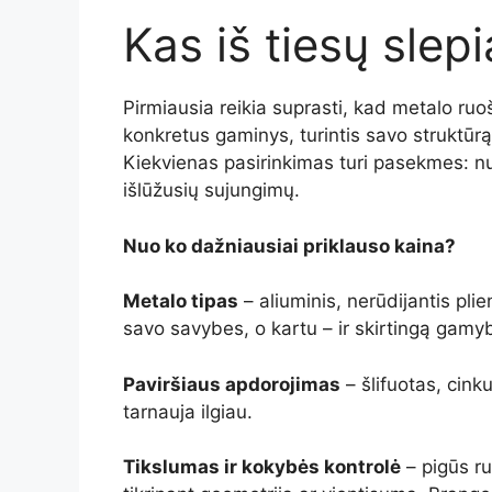
Kas iš tiesų slep
Pirmiausia reikia suprasti, kad metalo ruo
konkretus gaminys, turintis savo struktūrą,
Kiekvienas pasirinkimas turi pasekmes: nuo
išlūžusių sujungimų.
Nuo ko dažniausiai priklauso kaina?
Metalo tipas
– aliuminis, nerūdijantis plie
savo savybes, o kartu – ir skirtingą gamy
Paviršiaus apdorojimas
– šlifuotas, cink
tarnauja ilgiau.
Tikslumas ir kokybės kontrolė
– pigūs ru