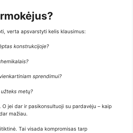
permokėjus?
oti, verta apsvarstyti kelis klausimus:
ėptas konstrukcijoje?
chemikalais?
ik vienkartiniam sprendimui?
r užteks metų?
 O jei dar ir pasikonsultuoji su pardavėju – kaip
a dar mažiau.
tiktinė. Tai visada kompromisas tarp