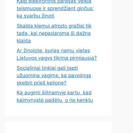
Kaip elektroninis parašas veikia
teismuose ir sprendžiant ginčus:
ką svarbu žinoti
Skalda kiemui atrodo gražiai tik
tada, kai nepadaroma ši dažna
klaida
Ar žinojote, kurias namų vietas
Lietuvos vagys tikrina pirmiausia?
Socialiniai tinklai gali tapti
užuomina vagims: ką pavojinga
skelbti prieš kelionę?
Ką auginti šiltnamyje kartu, kad
kaimynystė padėtų, o ne kenktų