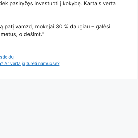
ek pasiryžęs investuoti į kokybę. Kartais verta
 tą patį vamzdį mokejai 30 % daugiau – galėsi
 metus, o dešimt.“
sticidų
ia? Ar verta ją turėti namuose?