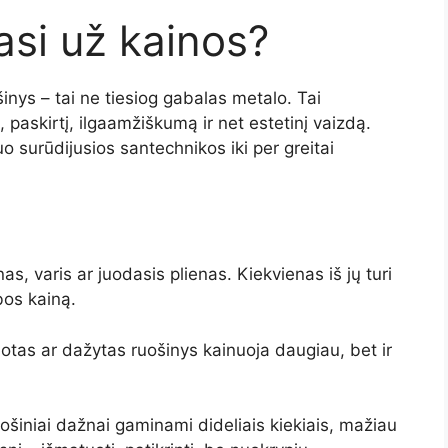
iasi už kainos?
šinys – tai ne tiesiog gabalas metalo. Tai
 paskirtį, ilgaamžiškumą ir net estetinį vaizdą.
 surūdijusios santechnikos iki per greitai
nas, varis ar juodasis plienas. Kiekvienas iš jų turi
bos kainą.
uotas ar dažytas ruošinys kainuoja daugiau, bet ir
ošiniai dažnai gaminami dideliais kiekiais, mažiau