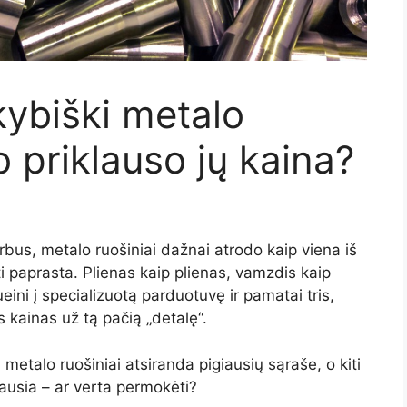
kybiški metalo
ko priklauso jų kaina?
rbus, metalo ruošiniai dažnai atrodo kaip viena iš
ūti paprasta. Plienas kaip plienas, vamzdis kaip
eini į specializuotą parduotuvę ir pamatai tris,
s kainas už tą pačią „detalę“.
metalo ruošiniai atsiranda pigiausių sąraše, o kiti
iausia – ar verta permokėti?