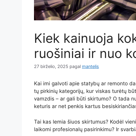
Kiek kainuoja ko
ruošiniai ir nuo 
27 birželio, 2025
pagal
mantelis
Kai imi galvoti apie statybų ar remonto da
tų pirkinių kategorijų, kur viskas turėtų b
vamzdis – ar gali būti skirtumo? O tada nu
keturis ar net penkis kartus besiskiriančia
Tai kas lemia šiuos skirtumus? Kodėl vieni 
laikomi profesionalų pasirinkimu? Ir svarb