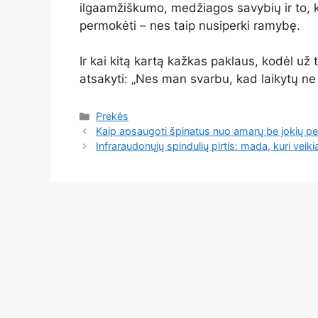
ilgaamžiškumo, medžiagos savybių ir to, ki
permokėti – nes taip nusiperki ramybę.
Ir kai kitą kartą kažkas paklaus, kodėl už
atsakyti: „Nes man svarbu, kad laikytų ne
Kategorijos
Prekės
Kaip apsaugoti špinatus nuo amarų be jokių pe
Infraraudonųjų spindulių pirtis: mada, kuri veik