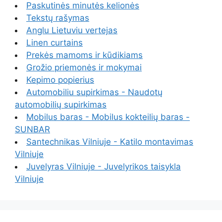
Paskutinės minutės kelionės
Tekstų rašymas
Anglu Lietuviu vertejas
Linen curtains
Prekės mamoms ir kūdikiams
Grožio priemonės ir mokymai
Kepimo popierius
Automobiliu supirkimas - Naudotų
automobilių supirkimas
Mobilus baras - Mobilus kokteilių baras -
SUNBAR
Santechnikas Vilniuje - Katilo montavimas
Vilniuje
Juvelyras Vilniuje - Juvelyrikos taisykla
Vilniuje