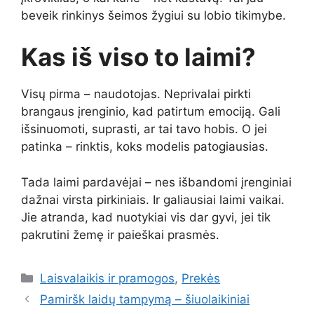
beveik rinkinys šeimos žygiui su lobio tikimybe.
Kas iš viso to laimi?
Visų pirma – naudotojas. Neprivalai pirkti
brangaus įrenginio, kad patirtum emociją. Gali
išsinuomoti, suprasti, ar tai tavo hobis. O jei
patinka – rinktis, koks modelis patogiausias.
Tada laimi pardavėjai – nes išbandomi įrenginiai
dažnai virsta pirkiniais. Ir galiausiai laimi vaikai.
Jie atranda, kad nuotykiai vis dar gyvi, jei tik
pakrutini žemę ir paieškai prasmės.
Kategorijos
Laisvalaikis ir pramogos
,
Prekės
Pamiršk laidų tampymą – šiuolaikiniai