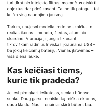
turi dirbtinio intelekto filtrus, mokančius atskirti
objektus dar prieš kasant. Tai ne tik patogu – tai
keičia visą naudojimo jausmą.
Tarkim, naujesni modeliai rodo ne skaičius, o
realias ikonas – moneta, žiedas, aliuminio
skardinė. Vibracija įsijungia tik esant
tikroviškam radiniui. Ir viskas įkraunama USB –
be jokių keičiamų baterijų. Vienas įkrovimas –
visa diena lauke.
Kas keičiasi tiems,
kurie tik pradeda?
Jei esi pirmąkart ieškotojas, seniau būdavo
sunku. Daug garso, neaišku ką reiškia ekranas,
daug klaidų. Nauji įrenginiai skirti būtent tau.