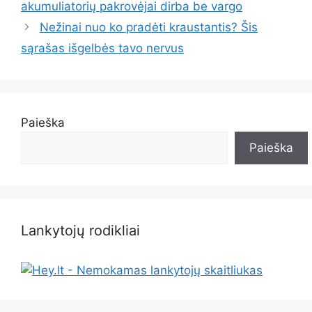
akumuliatorių pakrovėjai dirba be vargo
Nežinai nuo ko pradėti kraustantis? Šis
sąrašas išgelbės tavo nervus
Paieška
Paieška
Lankytojų rodikliai