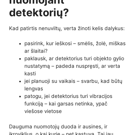
detektorių?
Kad patirtis nenuviltų, verta žinoti kelis dalykus:
pasirink, kur ieškosi – smėlis, žolė, miškas
ar šlaitai?
paklausk, ar detektorius turi objekto gylio
nustatymą – padeda nuspręsti, ar verta
kasti
jei planuoji su vaikais – svarbu, kad būtų
lengvas
patogu, jei detektorius turi vibracijos
funkciją – kai garsas netinka, ypač
viešose vietose
Dauguma nuomotojų duoda ir ausines, ir
įkroviklius, o kai kurie – net kastuvą. Tai jau