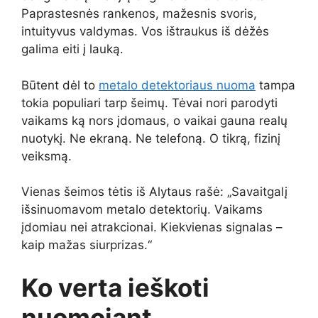
Paprastesnės rankenos, mažesnis svoris,
intuityvus valdymas. Vos ištraukus iš dėžės
galima eiti į lauką.
Būtent dėl to
metalo detektoriaus nuoma
tampa
tokia populiari tarp šeimų. Tėvai nori parodyti
vaikams ką nors įdomaus, o vaikai gauna realų
nuotykį. Ne ekraną. Ne telefoną. O tikrą, fizinį
veiksmą.
Vienas šeimos tėtis iš Alytaus rašė: „Savaitgalį
išsinuomavom metalo detektorių. Vaikams
įdomiau nei atrakcionai. Kiekvienas signalas –
kaip mažas siurprizas.“
Ko verta ieškoti
nuomojant