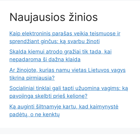
Naujausios žinios
Kaip elektroninis parašas veikia teismuose ir
sprendžiant ginčus: ką svarbu žinoti
Skalda kiemui atrodo gražiai tik tada, kai
nepadaroma ši dažna klaida
Ar žinojote, kurias namų vietas Lietuvos vagys
tikrina pirmiausia?
Socialiniai tinklai gali tapti užuomina vagims: ką
pavojinga skelbti prieš kelionę?
Ką auginti šiltnamyje kartu, kad kaimynystė
padėtų, o ne kenktų