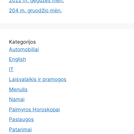
2022 m. gegužės mėn.
204 m. gruodžio mėn.
Kategorijos
Automobiliai
English
IT
Laisvalaikis ir pramogos
Menulis
Namai
Palmyros Horoskopai
Paslaugos
Patarimai