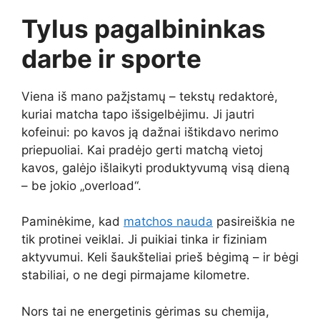
Tylus pagalbininkas
darbe ir sporte
Viena iš mano pažįstamų – tekstų redaktorė,
kuriai matcha tapo išsigelbėjimu. Ji jautri
kofeinui: po kavos ją dažnai ištikdavo nerimo
priepuoliai. Kai pradėjo gerti matchą vietoj
kavos, galėjo išlaikyti produktyvumą visą dieną
– be jokio „overload“.
Paminėkime, kad
matchos nauda
pasireiškia ne
tik protinei veiklai. Ji puikiai tinka ir fiziniam
aktyvumui. Keli šaukšteliai prieš bėgimą – ir bėgi
stabiliai, o ne degi pirmajame kilometre.
Nors tai ne energetinis gėrimas su chemija,