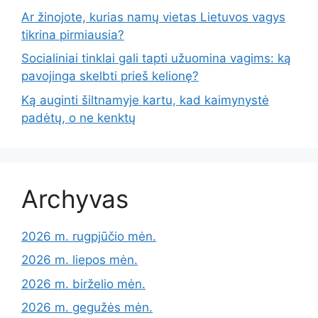
Ar žinojote, kurias namų vietas Lietuvos vagys
tikrina pirmiausia?
Socialiniai tinklai gali tapti užuomina vagims: ką
pavojinga skelbti prieš kelionę?
Ką auginti šiltnamyje kartu, kad kaimynystė
padėtų, o ne kenktų
Archyvas
2026 m. rugpjūčio mėn.
2026 m. liepos mėn.
2026 m. birželio mėn.
2026 m. gegužės mėn.