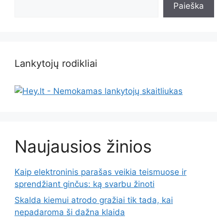
Paieška
Lankytojų rodikliai
Naujausios žinios
Kaip elektroninis parašas veikia teismuose ir
sprendžiant ginčus: ką svarbu žinoti
Skalda kiemui atrodo gražiai tik tada, kai
nepadaroma ši dažna klaida