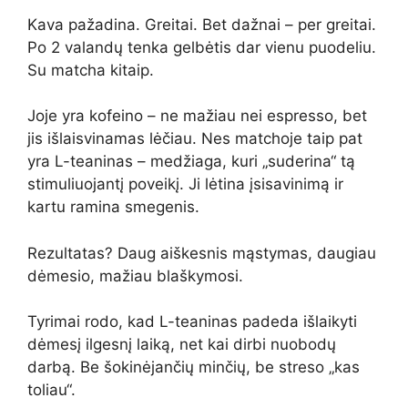
Kava pažadina. Greitai. Bet dažnai – per greitai.
Po 2 valandų tenka gelbėtis dar vienu puodeliu.
Su matcha kitaip.
Joje yra kofeino – ne mažiau nei espresso, bet
jis išlaisvinamas lėčiau. Nes matchoje taip pat
yra L-teaninas – medžiaga, kuri „suderina“ tą
stimuliuojantį poveikį. Ji lėtina įsisavinimą ir
kartu ramina smegenis.
Rezultatas? Daug aiškesnis mąstymas, daugiau
dėmesio, mažiau blaškymosi.
Tyrimai rodo, kad L-teaninas padeda išlaikyti
dėmesį ilgesnį laiką, net kai dirbi nuobodų
darbą. Be šokinėjančių minčių, be streso „kas
toliau“.