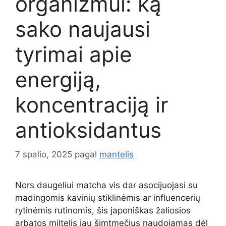
organizmui: ką
sako naujausi
tyrimai apie
energiją,
koncentraciją ir
antioksidantus
7 spalio, 2025
pagal
mantelis
Nors daugeliui matcha vis dar asocijuojasi su
madingomis kavinių stiklinėmis ar influencerių
rytinėmis rutinomis, šis japoniškas žaliosios
arbatos miltelis jau šimtmečius naudojamas dėl