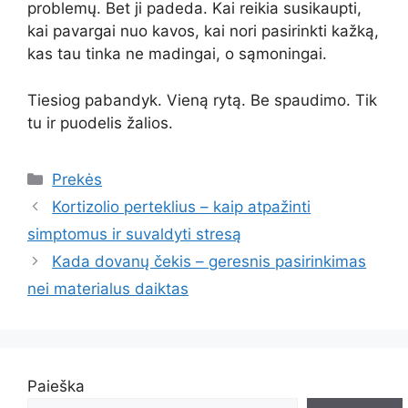
problemų. Bet ji padeda. Kai reikia susikaupti,
kai pavargai nuo kavos, kai nori pasirinkti kažką,
kas tau tinka ne madingai, o sąmoningai.
Tiesiog pabandyk. Vieną rytą. Be spaudimo. Tik
tu ir puodelis žalios.
Kategorijos
Prekės
Kortizolio perteklius – kaip atpažinti
simptomus ir suvaldyti stresą
Kada dovanų čekis – geresnis pasirinkimas
nei materialus daiktas
Paieška