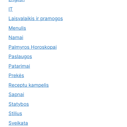
IT
Laisvalaikis ir pramogos
Menulis
Namai
Palmyros Horoskopai
Paslaugos
Patarimai
Prekės
Receptu kampelis
Sapnai
Statybos
Stilius
Sveikata