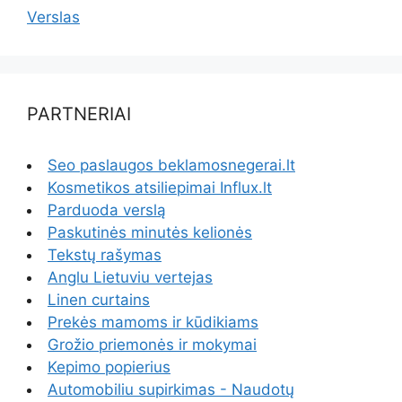
Verslas
PARTNERIAI
Seo paslaugos beklamosnegerai.lt
Kosmetikos atsiliepimai Influx.lt
Parduoda verslą
Paskutinės minutės kelionės
Tekstų rašymas
Anglu Lietuviu vertejas
Linen curtains
Prekės mamoms ir kūdikiams
Grožio priemonės ir mokymai
Kepimo popierius
Automobiliu supirkimas - Naudotų