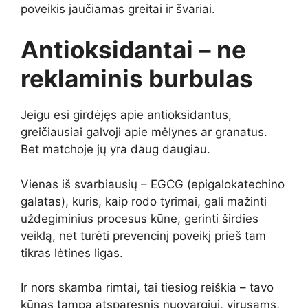
poveikis jaučiamas greitai ir švariai.
Antioksidantai – ne
reklaminis burbulas
Jeigu esi girdėjęs apie antioksidantus,
greičiausiai galvoji apie mėlynes ar granatus.
Bet matchoje jų yra daug daugiau.
Vienas iš svarbiausių – EGCG (epigalokatechino
galatas), kuris, kaip rodo tyrimai, gali mažinti
uždegiminius procesus kūne, gerinti širdies
veiklą, net turėti prevencinį poveikį prieš tam
tikras lėtines ligas.
Ir nors skamba rimtai, tai tiesiog reiškia – tavo
kūnas tampa atsparesnis nuovargiui, virusams,