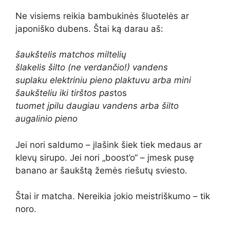
Ne visiems reikia bambukinės šluotelės ar
japoniško dubens. Štai ką darau aš:
šaukštelis matchos miltelių
šlakelis šilto (ne verdančio!) vandens
suplaku elektriniu pieno plaktuvu arba mini
šaukšteliu iki tirštos pas
tos
tuomet įpilu daugiau vandens arba šilto
augalinio pieno
Jei nori saldumo – įlašink šiek tiek medaus ar
klevų sirupo. Jei nori „boost’o“ – įmesk pusę
banano ar šaukštą žemės riešutų sviesto.
Štai ir matcha. Nereikia jokio meistriškumo – tik
noro.