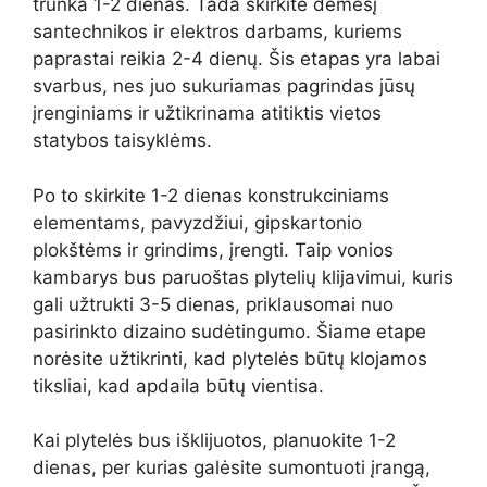
trunka 1-2 dienas. Tada skirkite dėmesį
santechnikos ir elektros darbams, kuriems
paprastai reikia 2-4 dienų. Šis etapas yra labai
svarbus, nes juo sukuriamas pagrindas jūsų
įrenginiams ir užtikrinama atitiktis vietos
statybos taisyklėms.
Po to skirkite 1-2 dienas konstrukciniams
elementams, pavyzdžiui, gipskartonio
plokštėms ir grindims, įrengti. Taip vonios
kambarys bus paruoštas plytelių klijavimui, kuris
gali užtrukti 3-5 dienas, priklausomai nuo
pasirinkto dizaino sudėtingumo. Šiame etape
norėsite užtikrinti, kad plytelės būtų klojamos
tiksliai, kad apdaila būtų vientisa.
Kai plytelės bus išklijuotos, planuokite 1-2
dienas, per kurias galėsite sumontuoti įrangą,