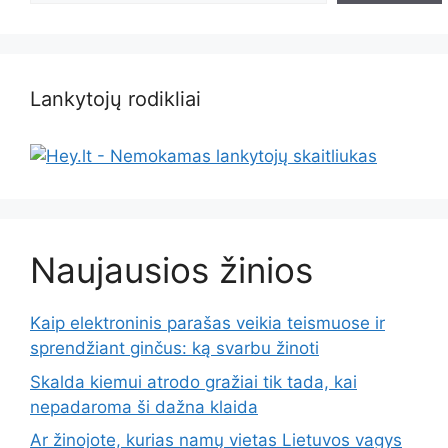
Lankytojų rodikliai
Naujausios žinios
Kaip elektroninis parašas veikia teismuose ir
sprendžiant ginčus: ką svarbu žinoti
Skalda kiemui atrodo gražiai tik tada, kai
nepadaroma ši dažna klaida
Ar žinojote, kurias namų vietas Lietuvos vagys