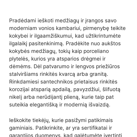
Pradėdami ieškoti medžiagų ir įrangos savo
moderniam vonios kambariui, pirmenybę teikite
kokybei ir ilgaamžiškumui, kad užtikrintumėte
ilgalaikį pasitenkinimą. Pradėkite nuo aukštos
kokybės medžiagų, tokių kaip porceliano
plytelės, kurios yra atsparios drėgmei ir
dėmėms. Dėl patvarumo ir lengvos priežiūros
stalviršiams rinkitės kvarcą arba granitą.
Rinkdamiesi santechnikos prietaisus rinkitės
korozijai atsparią apdailą, pavyzdžiui, šlifuotą
nikelį arba nerūdijantį plieną, kurie taip pat
suteikia elegantišką ir modernią išvaizdą.
Ieškokite tiekėjų, kurie pasižymi patikimais
gaminiais. Patikrinkite, ar yra sertifikatai ir
garantijos duomenys, kad galėtumėte įvertinti