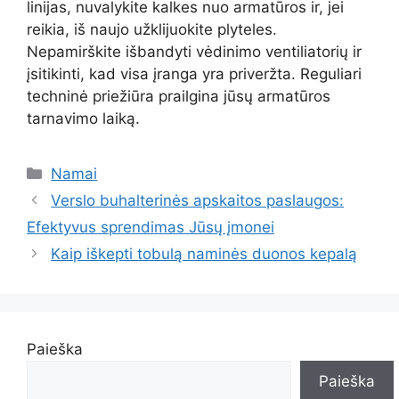
linijas, nuvalykite kalkes nuo armatūros ir, jei
reikia, iš naujo užklijuokite plyteles.
Nepamirškite išbandyti vėdinimo ventiliatorių ir
įsitikinti, kad visa įranga yra priveržta. Reguliari
techninė priežiūra prailgina jūsų armatūros
tarnavimo laiką.
Kategorijos
Namai
Verslo buhalterinės apskaitos paslaugos:
Efektyvus sprendimas Jūsų įmonei
Kaip iškepti tobulą naminės duonos kepalą
Paieška
Paieška