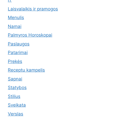
IT
Laisvalaikis ir pramogos
Menulis
Namai
Palmyros Horoskopai
Paslaugos
Patarimai
Prekės
Receptu kampelis
Sapnai
Statybos
Stilius
Sveikata
Verslas