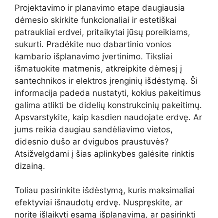
Projektavimo ir planavimo etape daugiausia
dėmesio skirkite funkcionaliai ir estetiškai
patraukliai erdvei, pritaikytai jūsų poreikiams,
sukurti. Pradėkite nuo dabartinio vonios
kambario išplanavimo įvertinimo. Tiksliai
išmatuokite matmenis, atkreipkite dėmesį į
santechnikos ir elektros įrenginių išdėstymą. Ši
informacija padeda nustatyti, kokius pakeitimus
galima atlikti be didelių konstrukcinių pakeitimų.
Apsvarstykite, kaip kasdien naudojate erdvę. Ar
jums reikia daugiau sandėliavimo vietos,
didesnio dušo ar dvigubos praustuvės?
Atsižvelgdami į šias aplinkybes galėsite rinktis
dizainą.
Toliau pasirinkite išdėstymą, kuris maksimaliai
efektyviai išnaudotų erdvę. Nuspręskite, ar
norite išlaikyti esamą išplanavimą, ar pasirinkti