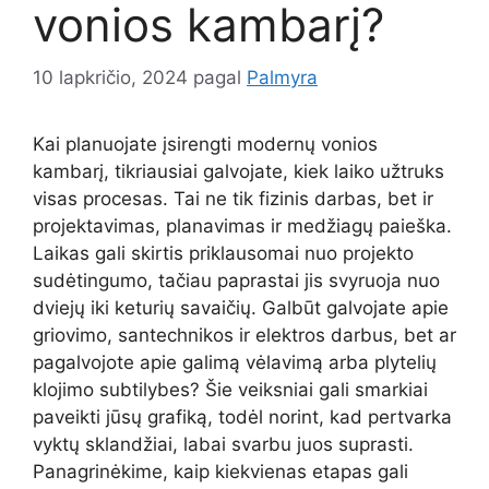
vonios kambarį?
10 lapkričio, 2024
pagal
Palmyra
Kai planuojate įsirengti modernų vonios
kambarį, tikriausiai galvojate, kiek laiko užtruks
visas procesas. Tai ne tik fizinis darbas, bet ir
projektavimas, planavimas ir medžiagų paieška.
Laikas gali skirtis priklausomai nuo projekto
sudėtingumo, tačiau paprastai jis svyruoja nuo
dviejų iki keturių savaičių. Galbūt galvojate apie
griovimo, santechnikos ir elektros darbus, bet ar
pagalvojote apie galimą vėlavimą arba plytelių
klojimo subtilybes? Šie veiksniai gali smarkiai
paveikti jūsų grafiką, todėl norint, kad pertvarka
vyktų sklandžiai, labai svarbu juos suprasti.
Panagrinėkime, kaip kiekvienas etapas gali