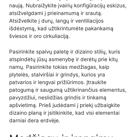
naują. Nubraižykite įvairių konfigūracijų eskizus,
atsižvelgdami į prieinamumą ir srautą.
Atsižvelkite į durų, langų ir ventiliacijos
išdėstymą, kad užtikrintumėte pakankamą
šviesos ir oro cirkuliaciją.
Pasirinkite spalvų paletę ir dizaino stilių, kuris
atspindėtų jūsų asmenybę ir derėtų prie kitų
namų. Pasirinkite tokias medžiagas, kaip
plytelės, stalviršiai ir grindys, kurios yra
patvarios ir lengvai prižiūrimos. Įtraukite
patogumą ir saugumą užtikrinančius elementus,
pavyzdžiui, neslidžias grindis ir tinkamą
apšvietimą. Prieš judėdami į priekį užbaigkite
dizaino planą ir įsitikinkite, kad visi elementai
darniai dera erdvėje.