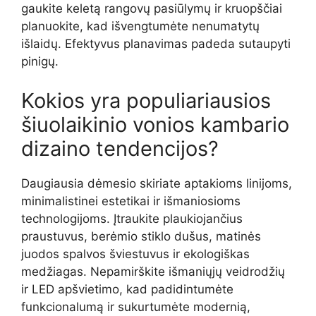
gaukite keletą rangovų pasiūlymų ir kruopščiai
planuokite, kad išvengtumėte nenumatytų
išlaidų. Efektyvus planavimas padeda sutaupyti
pinigų.
Kokios yra populiariausios
šiuolaikinio vonios kambario
dizaino tendencijos?
Daugiausia dėmesio skiriate aptakioms linijoms,
minimalistinei estetikai ir išmaniosioms
technologijoms. Įtraukite plaukiojančius
praustuvus, berėmio stiklo dušus, matinės
juodos spalvos šviestuvus ir ekologiškas
medžiagas. Nepamirškite išmaniųjų veidrodžių
ir LED apšvietimo, kad padidintumėte
funkcionalumą ir sukurtumėte modernią,