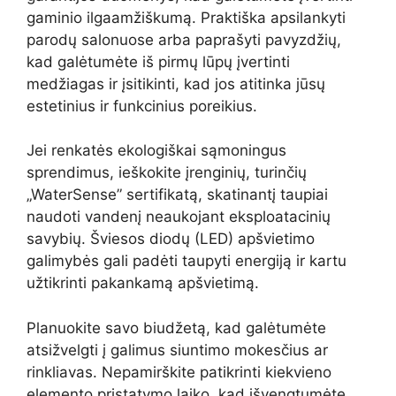
gaminio ilgaamžiškumą. Praktiška apsilankyti
parodų salonuose arba paprašyti pavyzdžių,
kad galėtumėte iš pirmų lūpų įvertinti
medžiagas ir įsitikinti, kad jos atitinka jūsų
estetinius ir funkcinius poreikius.
Jei renkatės ekologiškai sąmoningus
sprendimus, ieškokite įrenginių, turinčių
„WaterSense” sertifikatą, skatinantį taupiai
naudoti vandenį neaukojant eksploatacinių
savybių. Šviesos diodų (LED) apšvietimo
galimybės gali padėti taupyti energiją ir kartu
užtikrinti pakankamą apšvietimą.
Planuokite savo biudžetą, kad galėtumėte
atsižvelgti į galimus siuntimo mokesčius ar
rinkliavas. Nepamirškite patikrinti kiekvieno
elemento pristatymo laiko, kad išvengtumėte