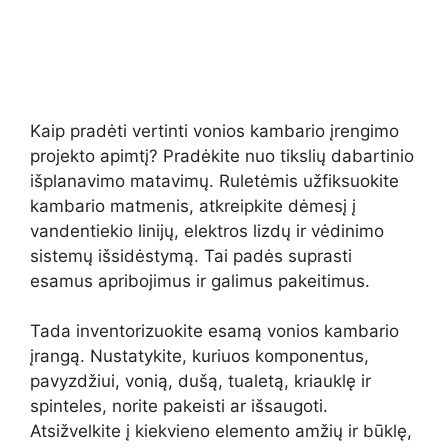
Kaip pradėti vertinti vonios kambario įrengimo
projekto apimtį? Pradėkite nuo tikslių dabartinio
išplanavimo matavimų. Ruletėmis užfiksuokite
kambario matmenis, atkreipkite dėmesį į
vandentiekio linijų, elektros lizdų ir vėdinimo
sistemų išsidėstymą. Tai padės suprasti
esamus apribojimus ir galimus pakeitimus.
Tada inventorizuokite esamą vonios kambario
įrangą. Nustatykite, kuriuos komponentus,
pavyzdžiui, vonią, dušą, tualetą, kriauklę ir
spinteles, norite pakeisti ar išsaugoti.
Atsižvelkite į kiekvieno elemento amžių ir būklę,