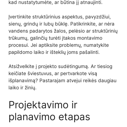
kad nustatytumėte, ar būtina jį atnaujinti.
Įvertinkite struktūrinius aspektus, pavyzdžiui,
sienų, grindų ir lubų būklę. Patikrinkite, ar nėra
vandens padarytos žalos, pelėsio ar struktūrinių
trūkumų, galinčių turėti įtakos montavimo
procesui. Jei aptiksite problemų, numatykite
papildomo laiko ir išteklių joms pašalinti.
Atsižvelkite į projekto sudėtingumą. Ar tiesiog
keičiate šviestuvus, ar pertvarkote visą
išplanavimą? Pastarajam atvejui reikės daugiau
laiko ir žinių.
Projektavimo ir
planavimo etapas