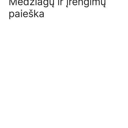
Medžiagų ir įrengimų
paieška