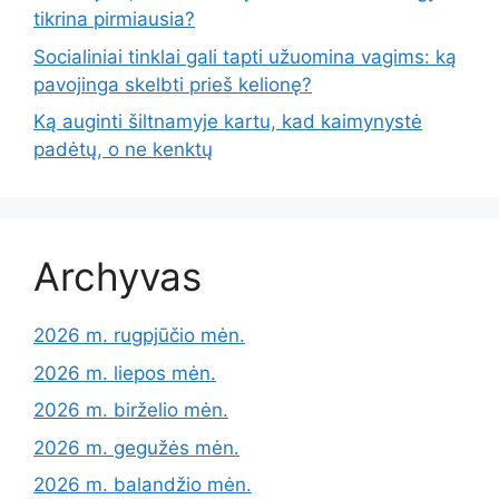
tikrina pirmiausia?
Socialiniai tinklai gali tapti užuomina vagims: ką
pavojinga skelbti prieš kelionę?
Ką auginti šiltnamyje kartu, kad kaimynystė
padėtų, o ne kenktų
Archyvas
2026 m. rugpjūčio mėn.
2026 m. liepos mėn.
2026 m. birželio mėn.
2026 m. gegužės mėn.
2026 m. balandžio mėn.