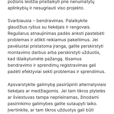
požiūris leidžia prisitaikyti prie nenumatytų
aplinkybių ir nesugriauti viso projekto.
Svarbiausia – bendravimas. Palaikykite
glaudžius ryšius su tiekėjais ir rangovais.
Reguliarus atnaujinimas padės anksti pastebėti
problemas ir atlikti reikiamus pakeitimus. Jei
pavėluotai pristatoma įranga, galite perskirstyti
montavimo darbus arba perskirstyti užduotis,
kad išlaikytumėte pažangą. Išsamus
bendravimo ir sprendimų registravimas gali
padėti efektyviai sekti problemas ir sprendimus.
Apsvarstykite galimybę pasirūpinti alternatyviais
tiekėjais ar medžiagomis. Jei tam tikros plytelės
ar šviestuvas tampa neprieinamas, žinodami
pasirinkimo galimybes galite sutaupyti laiko.
Įvertinkite, ar tam tikros užduotys gali būti