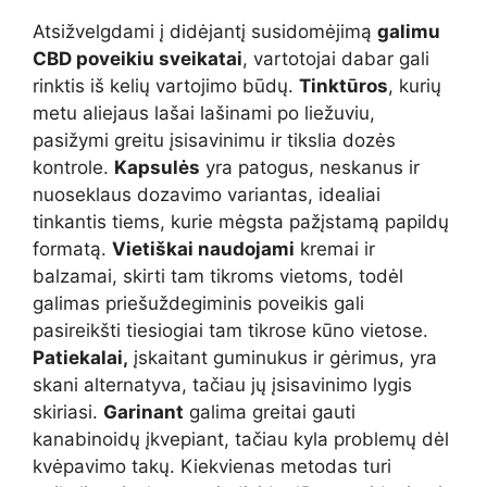
Atsižvelgdami į didėjantį susidomėjimą
galimu
CBD poveikiu sveikatai
, vartotojai dabar gali
rinktis iš kelių vartojimo būdų.
Tinktūros
, kurių
metu aliejaus lašai lašinami po liežuviu,
pasižymi greitu įsisavinimu ir tikslia dozės
kontrole.
Kapsulės
yra patogus, neskanus ir
nuoseklaus dozavimo variantas, idealiai
tinkantis tiems, kurie mėgsta pažįstamą papildų
formatą.
Vietiškai naudojami
kremai ir
balzamai, skirti tam tikroms vietoms, todėl
galimas priešuždegiminis poveikis gali
pasireikšti tiesiogiai tam tikrose kūno vietose.
Patiekalai,
įskaitant guminukus ir gėrimus, yra
skani alternatyva, tačiau jų įsisavinimo lygis
skiriasi.
Garinant
galima greitai gauti
kanabinoidų įkvepiant, tačiau kyla problemų dėl
kvėpavimo takų. Kiekvienas metodas turi