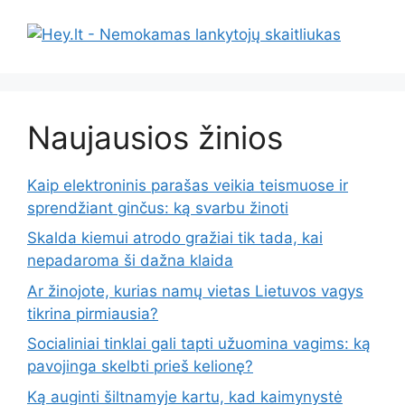
Naujausios žinios
Kaip elektroninis parašas veikia teismuose ir
sprendžiant ginčus: ką svarbu žinoti
Skalda kiemui atrodo gražiai tik tada, kai
nepadaroma ši dažna klaida
Ar žinojote, kurias namų vietas Lietuvos vagys
tikrina pirmiausia?
Socialiniai tinklai gali tapti užuomina vagims: ką
pavojinga skelbti prieš kelionę?
Ką auginti šiltnamyje kartu, kad kaimynystė