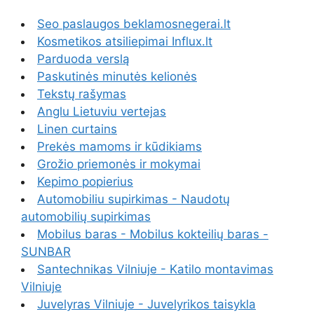
Seo paslaugos beklamosnegerai.lt
Kosmetikos atsiliepimai Influx.lt
Parduoda verslą
Paskutinės minutės kelionės
Tekstų rašymas
Anglu Lietuviu vertejas
Linen curtains
Prekės mamoms ir kūdikiams
Grožio priemonės ir mokymai
Kepimo popierius
Automobiliu supirkimas - Naudotų
automobilių supirkimas
Mobilus baras - Mobilus kokteilių baras -
SUNBAR
Santechnikas Vilniuje - Katilo montavimas
Vilniuje
Juvelyras Vilniuje - Juvelyrikos taisykla