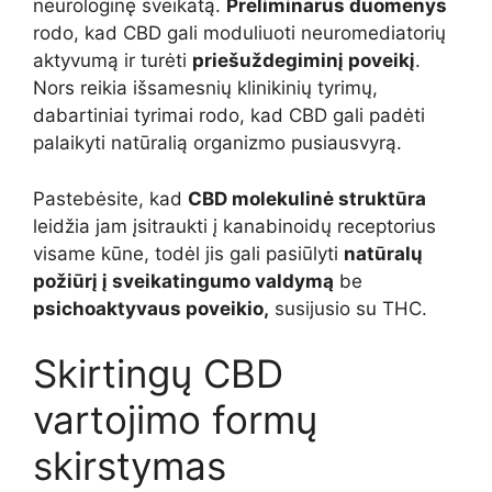
neurologinę sveikatą.
Preliminarūs duomenys
rodo, kad CBD gali moduliuoti neuromediatorių
aktyvumą ir turėti
priešuždegiminį poveikį
.
Nors reikia išsamesnių klinikinių tyrimų,
dabartiniai tyrimai rodo, kad CBD gali padėti
palaikyti natūralią organizmo pusiausvyrą.
Pastebėsite, kad
CBD molekulinė struktūra
leidžia jam įsitraukti į kanabinoidų receptorius
visame kūne, todėl jis gali pasiūlyti
natūralų
požiūrį į sveikatingumo valdymą
be
psichoaktyvaus poveikio,
susijusio su THC.
Skirtingų CBD
vartojimo formų
skirstymas