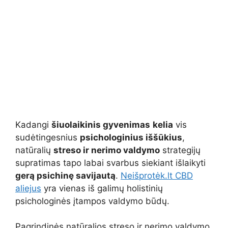
Kadangi
šiuolaikinis gyvenimas
kelia
vis
sudėtingesnius
psichologinius iššūkius
,
natūralių
streso ir nerimo valdymo
strategijų
supratimas tapo labai svarbus siekiant išlaikyti
gerą psichinę savijautą
.
Neišprotėk.lt CBD
aliejus
yra vienas iš galimų holistinių
psichologinės įtampos valdymo būdų.
Pagrindinės natūralios streso ir nerimo valdymo