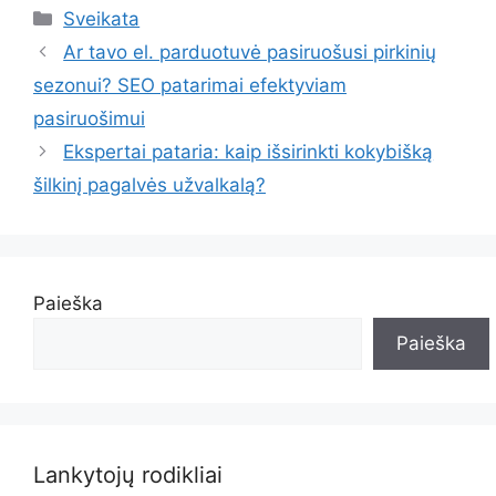
Kategorijos
Sveikata
Ar tavo el. parduotuvė pasiruošusi pirkinių
sezonui? SEO patarimai efektyviam
pasiruošimui
Ekspertai pataria: kaip išsirinkti kokybišką
šilkinį pagalvės užvalkalą?
Paieška
Paieška
Lankytojų rodikliai