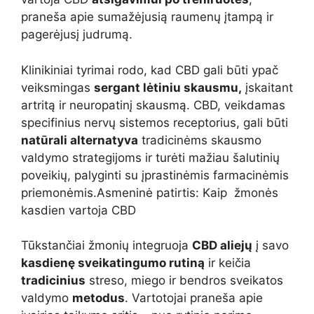
praneša apie sumažėjusią raumenų įtampą ir
pagerėjusį judrumą.
Klinikiniai tyrimai rodo, kad CBD gali būti ypač
veiksmingas
sergant lėtiniu skausmu,
įskaitant
artritą ir neuropatinį skausmą. CBD, veikdamas
specifinius nervų sistemos receptorius, gali būti
natūrali alternatyva
tradicinėms skausmo
valdymo strategijoms ir turėti mažiau šalutinių
poveikių, palyginti su įprastinėmis farmacinėmis
priemonėmis.Asmeninė patirtis: Kaip žmonės
kasdien vartoja CBD
Tūkstančiai žmonių integruoja
CBD aliejų
į savo
kasdienę sveikatingumo rutiną
ir keičia
tradicinius
streso, miego ir bendros sveikatos
valdymo
metodus
. Vartotojai praneša apie