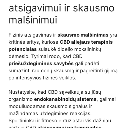
atsigavimui ir skausmo
malšinimui
Fizinis atsigavimas ir
skausmo malšinimas
yra
kritinės sritys, kuriose
CBD aliejaus terapinis
potencialas
sulaukė didelio mokslininkų
dėmesio. Tyrimai rodo, kad CBD
priešuždegiminės savybės
gali padėti
sumažinti raumenų skausmą ir pagreitinti gijimą
po intensyvios fizinės veiklos.
Nustatysite, kad CBD sąveikauja su jūsų
organizmo
endokanabinoidų sistema
, galimai
moduliuodamas skausmo signalus ir
mažindamas uždegimines reakcijas.
Sportininkai ir fitneso entuziastai vis dažniau
vartoja CBD
atsigavimui po treniruotės
,