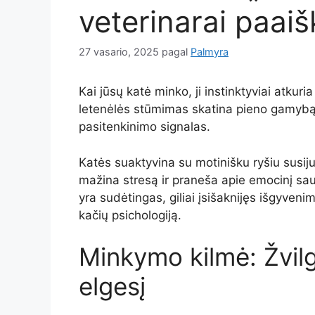
veterinarai paaišk
27 vasario, 2025
pagal
Palmyra
Kai jūsų katė minko, ji instinktyviai atkuri
letenėlės stūmimas skatina pieno gamybą 
pasitenkinimo signalas.
Katės suaktyvina su motinišku ryšiu susijus
mažina stresą ir praneša apie emocinį sa
yra sudėtingas, giliai įsišaknijęs išgyven
kačių psichologiją.
Minkymo kilmė: Žvilg
elgesį