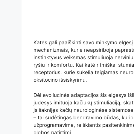
Katės gali paaiškinti savo minkymo elgesį s
mechanizmais, kurie neapsiriboja paprasta
instinktyvus veiksmas stimuliuoja nerviniu
ryšiu ir komfortu. Kai katė ritmiškai stumia
receptorius, kurie sukelia teigiamas neuro
oksitocino išsiskyrimu.
Dėl evoliucinės adaptacijos šis elgesys i
judesys imituoja kačiukų stimuliaciją, ska
įsišaknijęs kačių neurologinėse sistemose
– tai sudėtingas bendravimo būdas, kurio 
užprogramavime, reiškiantis pasitenkinimą,
globos patirtimi.