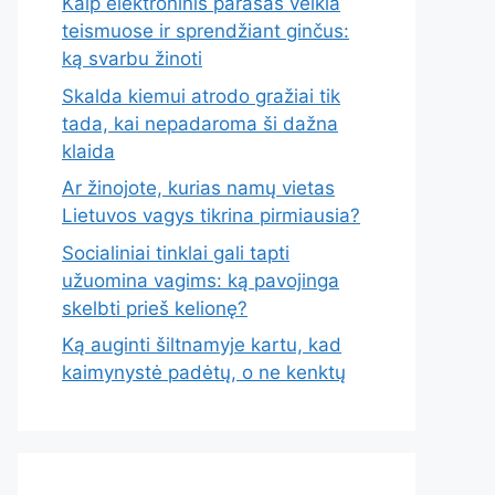
Kaip elektroninis parašas veikia
teismuose ir sprendžiant ginčus:
ką svarbu žinoti
Skalda kiemui atrodo gražiai tik
tada, kai nepadaroma ši dažna
klaida
Ar žinojote, kurias namų vietas
Lietuvos vagys tikrina pirmiausia?
Socialiniai tinklai gali tapti
užuomina vagims: ką pavojinga
skelbti prieš kelionę?
Ką auginti šiltnamyje kartu, kad
kaimynystė padėtų, o ne kenktų