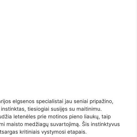
jos elgsenos specialistai jau seniai pripažino,
stinktas, tiesiogiai susijęs su maitinimu.
džia letenėles prie motinos pieno liaukų, taip
ami maisto medžiagų suvartojimą. Šis instinktyvus
tsargas kritiniais vystymosi etapais.