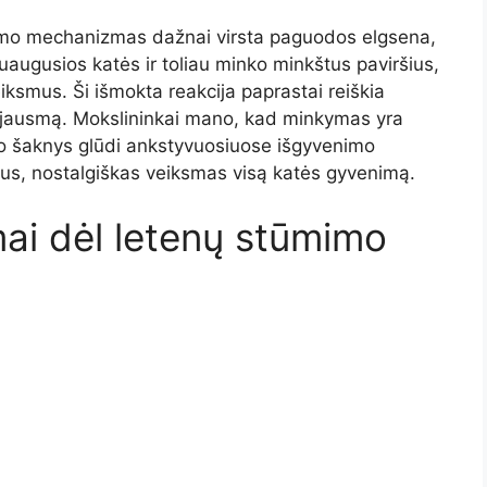
ymo mechanizmas dažnai virsta paguodos elgsena,
suaugusios katės ir toliau minko minkštus paviršius,
smus. Ši išmokta reakcija paprastai reiškia
o jausmą. Mokslininkai mano, kad minkymas yra
urio šaknys glūdi ankstyvuosiuose išgyvenimo
nus, nostalgiškas veiksmas visą katės gyvenimą.
mai dėl letenų stūmimo