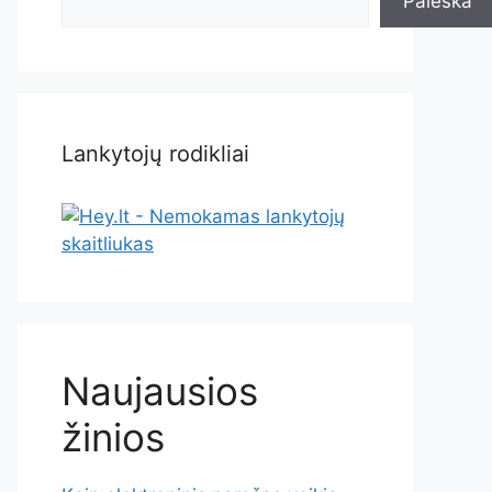
Paieška
Lankytojų rodikliai
Naujausios
žinios