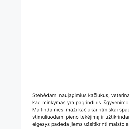
Stebėdami naujagimius kačiukus, veterinari
kad minkymas yra pagrindinis išgyvenimo in
Maitindamiesi maži kačiukai ritmiškai spau
stimuliuodami pieno tekėjimą ir užtikrind
elgesys padeda jiems užsitikrinti maisto a