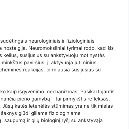
udėtingais neurologiniais ir fiziologiniais
 nostalgija. Neuromoksliniai tyrimai rodo, kad šis
s kelius, susijusius su ankstyvuoju motinystės
 minkštus paviršius, ji aktyvuoja jutiminius
chemines reakcijas, pirmiausia susijusias su
šliko kaip išgyvenimo mechanizmas. Pasikartojantis
tinančią pieno gamybą – tai pirmykštis refleksas,
. Jūsų katės letenėlės stūmimas yra ne tik mielas
šaknys glūdi giliame fiziologiniame
 saugumą ir gilų biologinį ryšį su ankstyvąja