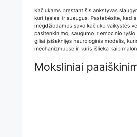
Kačiukams bręstant šis ankstyvas slaug
kuri tęsiasi ir suaugus. Pastebėsite, kad 
mėgdžiodamos savo kačiuko vaikystės veik
pasitenkinimo, saugumo ir emocinio ryši
giliai įsišaknijęs neurologinis modelis, k
mechanizmuose ir kuris išlieka kaip malo
Moksliniai paaiškini