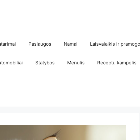
atarimai
Paslaugos
Namai
Laisvalaikis ir pramog
utomobiliai
Statybos
Menulis
Receptu kampelis