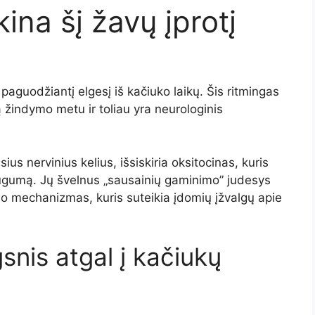
ina šį žavų įprotį
a paguodžiantį elgesį iš kačiuko laikų. Šis ritmingas
žindymo metu ir toliau yra neurologinis
ius nervinius kelius, išsiskiria oksitocinas, kuris
ugumą. Jų švelnus „sausainių gaminimo” judesys
imo mechanizmas, kuris suteikia įdomių įžvalgų apie
snis atgal į kačiukų