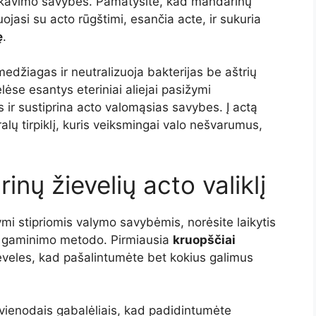
nfekavimo savybes. Pamatysite, kad mandarinų
ojasi su acto rūgštimi, esančia acte, ir sukuria
ę
.
medžiagas ir neutralizuoja bakterijas be aštrių
lėse esantys eteriniai aliejai pasižymi
ir sustiprina acto valomąsias savybes. Į actą
alų tirpiklį, kuris veiksmingai valo nešvarumus,
nų žievelių acto valiklį
mi stipriomis valymo savybėmis, norėsite laikytis
gaminimo metodo. Pirmiausia
kruopščiai
veles, kad pašalintumėte bet kokius galimus
vienodais gabalėliais, kad padidintumėte