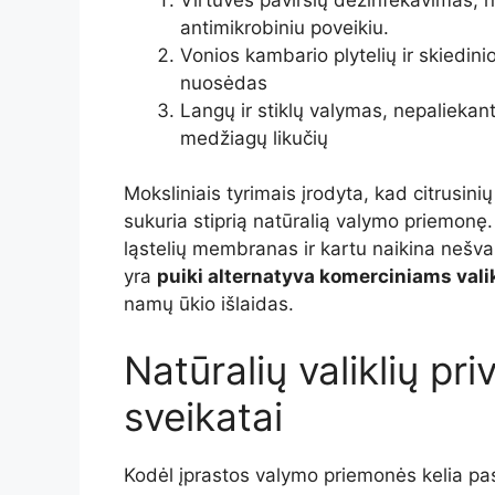
antimikrobiniu poveikiu.
Vonios kambario plytelių ir skiedin
nuosėdas
Langų ir stiklų valymas, nepaliekant
medžiagų likučių
Moksliniais tyrimais įrodyta, kad citrusinių 
sukuria stiprią natūralią valymo priemonę
ląstelių membranas ir kartu naikina nešv
yra
puiki alternatyva komerciniams vali
namų ūkio išlaidas.
Natūralių valiklių pri
sveikatai
Kodėl įprastos valymo priemonės kelia pa