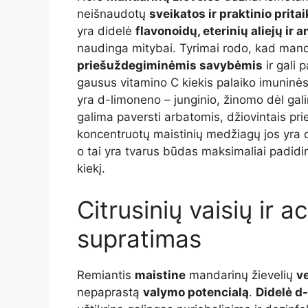
neišnaudotų
sveikatos ir praktinio prit
yra didelė
flavonoidų, eterinių aliejų ir 
naudinga mitybai. Tyrimai rodo, kad mand
priešuždegiminėmis savybėmis
ir gali 
gausus vitamino C kiekis palaiko imuninės 
yra d-limoneno – junginio, žinomo dėl ga
galima paversti arbatomis, džiovintais prie
koncentruotų maistinių medžiagų jos yra d
o tai yra tvarus būdas maksimaliai padidin
kiekį.
Citrusinių vaisių ir 
supratimas
Remiantis
maistine
mandarinų žievelių
v
nepaprastą
valymo potencialą
.
Didelė d