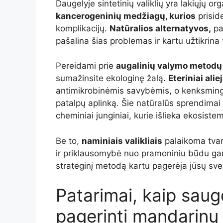
Daugelyje sintetinių valiklių yra lakiųjų or
kancerogeninių medžiagų, kurios
prisid
komplikacijų.
Natūralios alternatyvos,
pav
pašalina šias problemas ir kartu užtikrin
Pereidami prie
augalinių valymo metodų
sumažinsite ekologinę žalą.
Eteriniai aliej
antimikrobinėmis savybėmis, o kenksming
patalpų aplinką. Šie natūralūs sprendimai gr
cheminiai junginiai, kurie išlieka ekosiste
Be to,
naminiais valikliais
palaikoma tvari
ir priklausomybė nuo pramoniniu būdu ga
strateginį metodą kartu pagerėja jūsų sveik
Patarimai, kaip saugo
pagerinti mandarinų 