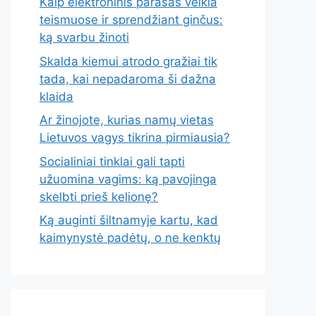
Kaip elektroninis parašas veikia
teismuose ir sprendžiant ginčus:
ką svarbu žinoti
Skalda kiemui atrodo gražiai tik
tada, kai nepadaroma ši dažna
klaida
Ar žinojote, kurias namų vietas
Lietuvos vagys tikrina pirmiausia?
Socialiniai tinklai gali tapti
užuomina vagims: ką pavojinga
skelbti prieš kelionę?
Ką auginti šiltnamyje kartu, kad
kaimynystė padėtų, o ne kenktų