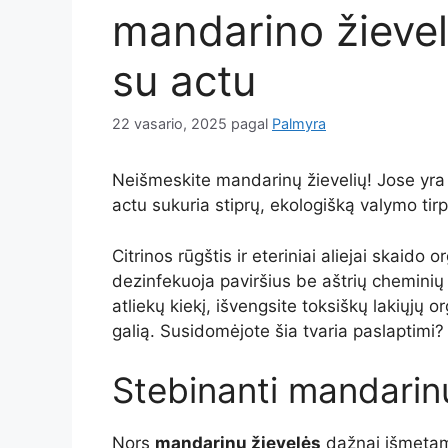
mandarino žievel
su actu
22 vasario, 2025
pagal
Palmyra
Neišmeskite mandarinų žievelių! Jose yra d
actu sukuria stiprų, ekologišką valymo tirp
Citrinos rūgštis ir eteriniai aliejai skaido
dezinfekuoja paviršius be aštrių chemini
atliekų kiekį, išvengsite toksiškų lakiųjų
galią. Susidomėjote šia tvaria paslaptimi?
Stebinanti mandarin
Nors
mandarinų žievelės
dažnai išmeta