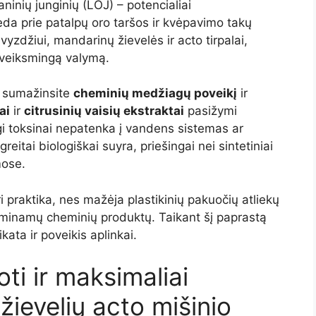
ganinių junginių (LOJ) – potencialiai
eda prie patalpų oro taršos ir kvėpavimo takų
yzdžiui, mandarinų žievelės ir acto tirpalai,
a veiksmingą valymą.
sumažinsite
cheminių medžiagų poveikį
ir
ai
ir
citrusinių vaisių ekstraktai
pasižymi
i toksinai nepatenka į vandens sistemas ar
eitai biologiškai suyra, priešingai nei sintetiniai
mose.
 praktika, nes mažėja plastikinių pakuočių atliekų
minamų cheminių produktų. Taikant šį paprastą
ata ir poveikis aplinkai.
ti ir maksimaliai
žievelių acto mišinio