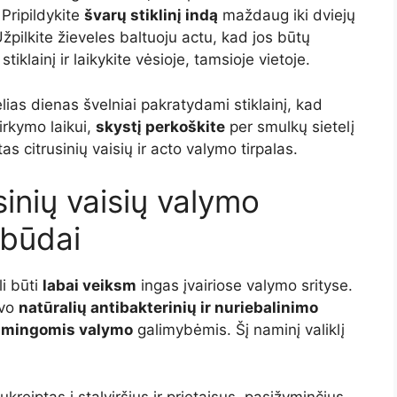
 Pripildykite
švarų stiklinį indą
maždaug iki dviejų
žpilkite žieveles baltuoju actu, kad jos būtų
iklainį ir laikykite vėsioje, tamsioje vietoje.
elias dienas švelniai pakratydami stiklainį, kad
irkymo laikui,
skystį perkoškite
per smulkų sietelį
 citrusinių vaisių ir acto valymo tirpalas.
sinių vaisių valymo
 būdai
i būti
labai veiksm
ingas įvairiose valymo srityse.
avo
natūralių antibakterinių ir nuriebalinimo
ksmingomis valymo
galimybėmis. Šį naminį valiklį
kreiptas į stalviršius ir prietaisus, pasižyminčius