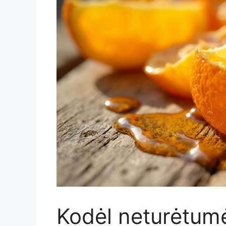
Kodėl neturėtumė