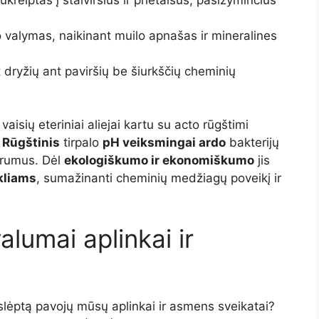
io valymas, naikinant muilo apnašas ir mineralines
 dryžių ant paviršių be šiurkščių cheminių
vaisių eteriniai aliejai kartu su acto rūgštimi
.
Rūgštinis
tirpalo
pH veiksmingai ardo
bakterijų
arumus. Dėl
ekologiškumo ir ekonomiškumo
jis
kliams
, sumažinanti cheminių medžiagų poveikį ir
valumai aplinkai ir
slėptą pavojų mūsų aplinkai ir asmens sveikatai?