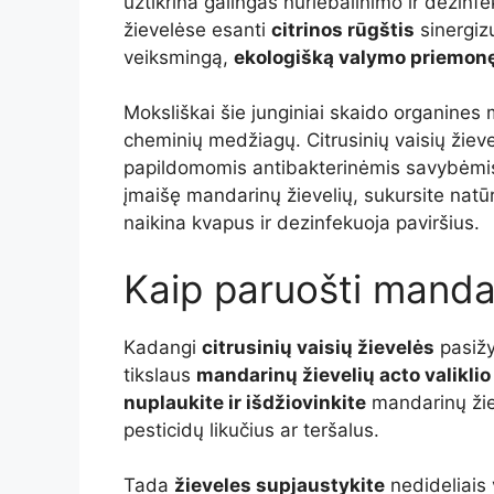
užtikrina galingas nuriebalinimo ir dezi
žievelėse esanti
citrinos rūgštis
sinergizu
veiksmingą,
ekologišką valymo priemon
Moksliškai šie junginiai skaido organines 
cheminių medžiagų. Citrusinių vaisių žieve
papildomomis antibakterinėmis savybėmis 
įmaišę mandarinų žievelių, sukursite natūr
naikina kvapus ir dezinfekuoja paviršius.
Kaip paruošti mandari
Kadangi
citrusinių vaisių žievelės
pasižy
tikslaus
mandarinų žievelių acto valiklio
nuplaukite ir išdžiovinkite
mandarinų žie
pesticidų likučius ar teršalus.
Tada
žieveles supjaustykite
nedideliais 