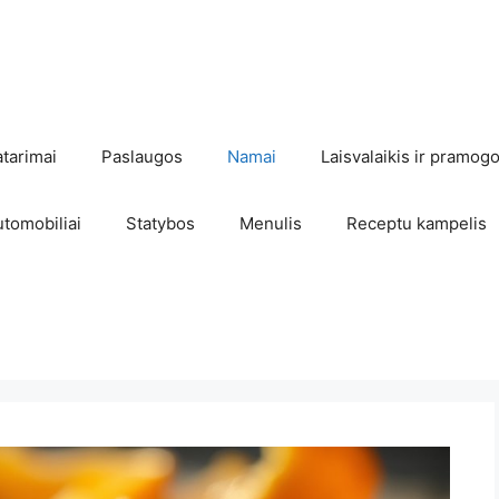
atarimai
Paslaugos
Namai
Laisvalaikis ir pramog
utomobiliai
Statybos
Menulis
Receptu kampelis