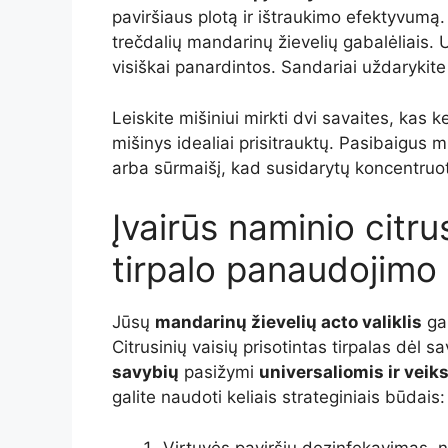
paviršiaus plotą ir ištraukimo efektyvumą.
trečdalių mandarinų žievelių gabalėliais. U
visiškai panardintos. Sandariai uždarykite st
Leiskite mišiniui mirkti dvi savaites, kas k
mišinys idealiai prisitrauktų. Pasibaigus m
arba sūrmaišį, kad susidarytų koncentruotas
Įvairūs naminio citru
tirpalo panaudojimo
Jūsų
mandarinų žievelių acto valiklis
gal
Citrusinių vaisių prisotintas tirpalas dėl s
savybių
pasižymi
universaliomis ir vei
galite naudoti keliais strateginiais būdais:
Virtuvės paviršių dezinfekavimas, nu