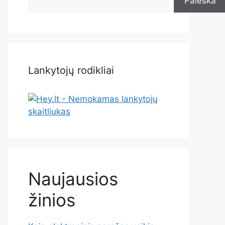
Paieška
Lankytojų rodikliai
Naujausios
žinios