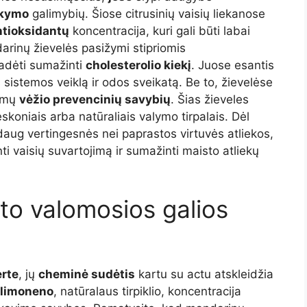
aikymo
galimybių. Šiose citrusinių vaisių liekanose
antioksidantų
koncentracija, kuri gali būti labai
arinų žievelės pasižymi stipriomis
padėti sumažinti
cholesterolio kiekį
. Juose esantis
sistemos veiklą ir odos sveikatą. Be to, žievelėse
limų
vėžio prevencinių savybių
. Šias žieveles
skoniais arba natūraliais valymo tirpalais. Dėl
aug vertingesnės nei paprastos virtuvės atliekos,
ti vaisių suvartojimą ir sumažinti maisto atliekų
acto valomosios galios
erte
, jų
cheminė sudėtis
kartu su actu atskleidžia
-limoneno
, natūralaus tirpiklio, koncentracija