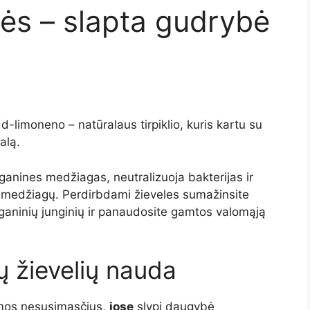
ės – slapta gudrybė
-limoneno – natūralaus tirpiklio, kuris kartu su
alą.
 organines medžiagas, neutralizuoja bakterijas ir
ų medžiagų. Perdirbdami žieveles sumažinsite
 organinių junginių ir panaudosite gamtos valomąją
ų žievelių nauda
mos nesusimąsčius,
jose
slypi daugybė